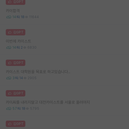
김GPT
카이합격
14
18
11644
김GPT
이번에 카이스트
14
2
6830
김GPT
카이스트 대학원을 목표로 하고있습니다..
3
14
2905
김GPT
카이AI를 내리지말고 대전카이스트를 서울로 올려야지
57
18
5795
김GPT