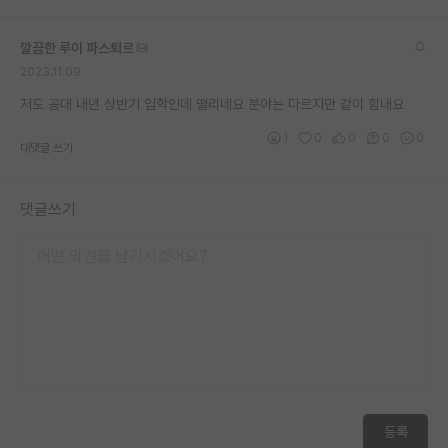
깔끔한 루이 파스퇴르
2023.11.09
저도 공대 내년 상반기 입학인데 떨리네요 분야는 다르지만 같이 힘내요
1
0
0
0
0
대댓글 쓰기
댓글쓰기
등록