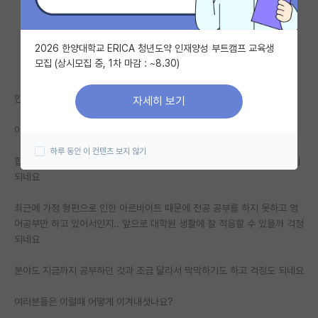
자유 게시판(아무개랩)
2026 한양대학교 ERICA 청년도약 인재양성 부트캠프 교육생
미국 유학 게시판
모집 (상시모집 중, 1차 마감 : ~8.30)
미국 대학원 합격 후기 게시판
안녕하세요
자세히 보기
대학원생 모집 게시판
이번에 운 좋게 카이스트 데이터사이언스 대학원에 붙었습니다.
대학원 합격 후기 게시판
하루 동안 이 컨텐츠 보지 않기
합격했다는 기쁨도 잠시, 앞으로 대학원 생활을 잘할 수 있을까 걱정이 많이
연구실(PI) 홍보 게시판
되네요
석박사 채용 정보 게시판
최근에 가정 형편으로 인한 아르바이트 때문에 전공 공부를 하지 못하고 영
어공부만 하고 있어서인지.. 앞으로 대학원 생활에 잘 적응할 수 있을까 걱정
임용 정보 게시판
되네요
학부 인턴 게시판
분야도 지금까지 공부하던 것과 조금 달라서 막막하기도 하고 걱정도 되네요
취업 게시판
여러분들은 이럴때 어떻게 이겨내셧나요?
임용 후기 게시판