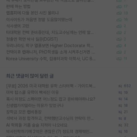
7
편애 하는 방법
17
랩홈피에 다들 본인 사진 올리냐
13
이사이트가 처음엔 정말 도움많이됐는데
16
석사생의 고민
2
타대학원 컨텍 준비중인데, 지도교수님께는 언제 말씀드려야 할까요?
2
정출연 학연 박사 질문(DGIST)
2
우리나라도 학구 열풍보면 Higher Doctorate 학위가 필요하다고 봅니다.
4
컨택이후 랩매니저, PhD학생들 소개 시켜주신거면 거의 컨펌에 가깝나요?
2
Korea University 수학, 컴퓨터과학 이학사, UC Berkeley 산업공학 대학원 공학박사가 되는 것은 쉽지 않겠죠?
11
최근 댓글이 많이 달린 글
[무료] 2026 미국 대학원 유학 스타터팩 - 가이드북 & 합격자 컨택메일 템플릿
652
미박 탑스쿨 유학이 빡세진 이유
19
혹시 이정도 스펙이면 어느정도 잡고 준비해야하나요?
14
신생랩가지말라는 이유가 있었구나
18
장학금 모은 랩비통장
21
석박사 과정 합격하고, 컨택했던교수님이 연락이 안됩니다...
8
AI 학회들 거품 슬슬 지적이 나오네요
32
박사진학하기에 2억은 괜찮은 (?) 정도의 경제력인가요
16