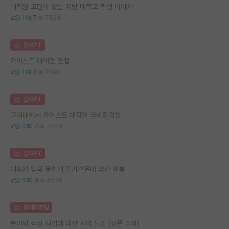
대학원 고민이 있는 지방 대학교 학생 이야기
1
7
7824
김GPT
카이스트 비대면 면접
1
3
7692
김GPT
고려대에서 카이스트 대학원 국비합격컷
0
7
7248
김GPT
대학원 입학 못하게 될거같은데 약간 멘붕
6
9
4576
명예의전당
분야와 적성 직업에 대한 저의 느낌 (장문 주의)