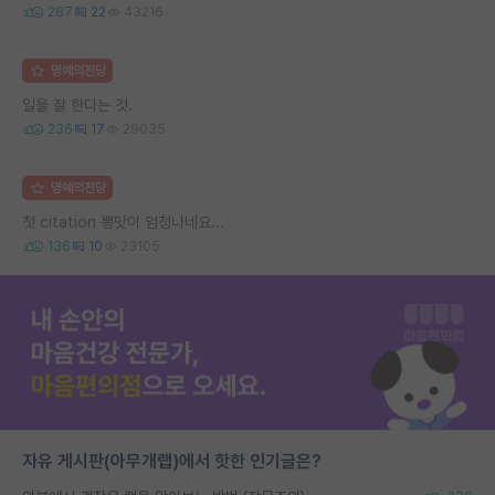
287
22
43216
명예의전당
일을 잘 한다는 것.
236
17
29035
명예의전당
첫 citation 뽕맛이 엄청나네요...
136
10
23105
자유 게시판(아무개랩)에서 핫한 인기글은?