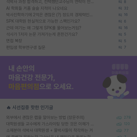
석박사 과정 합격하고, 컨택했던교수님이 연락이 안됩니다...
8
AI 학회들 거품 슬슬 지적이 나오네요
32
박사진학하기에 2억은 괜찮은 (?) 정도의 경제력인가요
16
SPK 대학원 현실적으로 가능한 스펙인가요?
6
근데 여기는 왜 그렇게 SPK를 물어보는거임?
16
석사가 1저자 논문 가져가는게 흔한건가요?
5
면접 복장
5
편입생 학부연구생 질문
7
🔥 시선집중 핫한 인기글
외부에서 괜찮은 랩을 알아보는 방법 (장문주의)
278
대학원생들 교수에게 가스라이팅 당한 것은 이해가 갑니다. 안타깝네요.
120
소재분야 석박사 대학원생 + 물박사들이 착각하는 거
77
왜 후배가 못하는걸 교수님은 내 책임으로 돌리는걸까요?