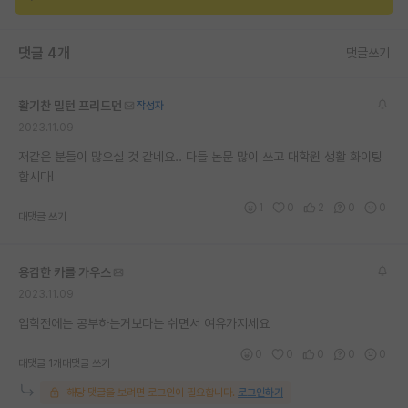
재팬라운지 🌸
댓글 4개
댓글쓰기
활기찬 밀턴 프리드먼
작성자
2023.11.09
저같은 분들이 많으실 것 같네요.. 다들 논문 많이 쓰고 대학원 생활 화이팅
합시다!
1
0
2
0
0
대댓글 쓰기
용감한 카를 가우스
2023.11.09
입학전에는 공부하는거보다는 쉬면서 여유가지세요
0
0
0
0
0
대댓글 1개
대댓글 쓰기
해당 댓글을 보려면 로그인이 필요합니다.
로그인하기