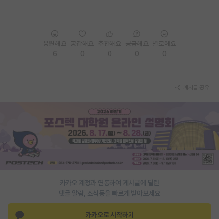
PI 전용 게시판
인문사회 계열 게시판
응원해요
공감해요
추천해요
궁금해요
별로에요
6
0
0
0
0
특수/전문대학원 게시판
반도체/AI 게시판
게시글 공유
장학금/장학생 게시판
학술 정보 게시판
홍보 게시판
커리어
유학교육
카카오 계정과 연동하여 게시글에 달린
이벤트
댓글 알람, 소식등을 빠르게 받아보세요
반도체 아카데미
카카오로 시작하기