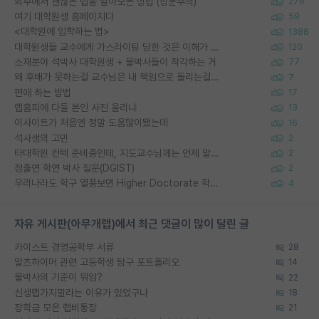
외부에서 괜찮은 랩을 알아보는 방법 (장문주의)
278
여기 대학원생 홈페이지다
59
<대학원에 입학하는 법>
1388
대학원생들 교수에게 가스라이팅 당한 것은 이해가 갑니다. 안타깝네요.
120
소재분야 석박사 대학원생 + 물박사들이 착각하는 거
77
왜 후배가 못하는걸 교수님은 내 책임으로 돌리는걸까요?
7
편애 하는 방법
17
랩홈피에 다들 본인 사진 올리냐
13
이사이트가 처음엔 정말 도움많이됐는데
16
석사생의 고민
2
타대학원 컨텍 준비중인데, 지도교수님께는 언제 말씀드려야 할까요?
2
정출연 학연 박사 질문(DGIST)
2
우리나라도 학구 열풍보면 Higher Doctorate 학위가 필요하다고 봅니다.
4
자유 게시판(아무개랩)에서 최근 댓글이 많이 달린 글
카이스트 경영공학부 서류
28
알츠하이머 관련 고등학생 탐구 포트폴리오
14
물박사의 기준이 뭐임?
22
신생랩가지말라는 이유가 있었구나
18
장학금 모은 랩비통장
21