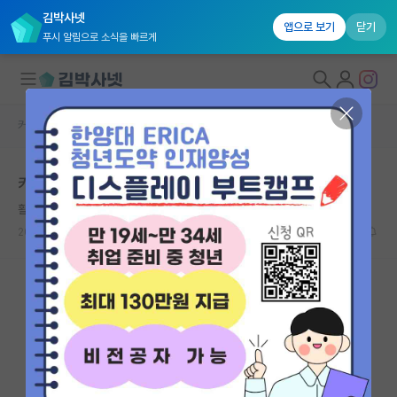
김박사넷
앱으로 보기
닫기
푸시 알림으로 소식을 빠르게
커뮤니티 홈
자유 게시판(아무개랩)
대학원생 모집
카이스트 대학원 설렘 반 걱정 반이네요
국내대학원 정보
활기찬 밀턴 프리드먼
연구실&오픈랩
2023.11.09
4
2171
커뮤니티
커뮤니티 홈
전체글보기
베스트 게시판
IF 명예의전당