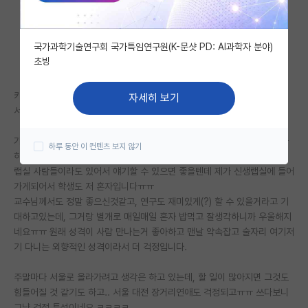
자유 게시판(아무개랩)
국가과학기술연구회 국가특임연구원(K-문샷 PD: AI과학자 분야)
미국 유학 게시판
초빙
미국 대학원 합격 후기 게시판
카이스트 대학원에 다가오는 가을학기에 입학하게된 학생입니다.
자세히 보기
대학원생 모집 게시판
서울살이하다가 대전에 내려가서 살 생각을 하니 막막해서 글써봅니다.
대학원 합격 후기 게시판
가족도 친구들도 애인도 다 서울에 있는데 혼자 대전에 내려가서 살 생각을
하루 동안 이 컨텐츠 보지 않기
하니 외로움이 감당이 안될 것 같아서 걱정입니다..
연구실(PI) 홍보 게시판
랩실 사람들이라도 있어서 얘기할 수 있으면 좋을텐데 제가 신생랩실에 들어
가게되어서 학생도 저 혼자입니다ㅠㅠ
석박사 채용 정보 게시판
교수님께서도 정말 좋으신것같고, 연구도 재미있게(?) 할 수 있을거라고 기
대하고있는데, 그거랑 별개로 매일매일 혼자 밥먹고 잘생각하니까 우울해지
임용 정보 게시판
네요ㅠㅠ 원래 성격이 사람 만나는거 좋아하고 맨날 약속잡고 술자리 여기저
학부 인턴 게시판
기 다니는 외향적인 성격이라서 더 걱정입니다.
취업 게시판
주말마다 서울로 올라가려고 생각은 하고 있는데, 할 일이 많아지면 그것도
힘들어질 것 같기도 하고.. 서울 대전 장거리연애도 걱정되고ㅠㅠ 쓰다보니
임용 후기 게시판
그냥 걱정 투성이네요 ㅋㅋㅋㅋ