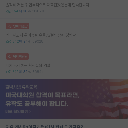
솔직히 저는 취업목적으로 대학원왔었는데 만족합니다
154
36
119870
명예의전당
연구자로서 우여곡절 우울증/불안장애 경험담
342
24
69628
명예의전당
내가 생각하는 학생들의 역할
242
35
36844
자유 게시판(아무개랩)에서 핫한 인기글은?