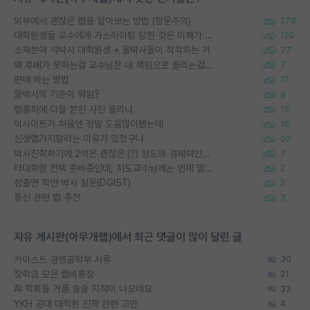
외부에서 괜찮은 랩을 알아보는 방법 (장문주의)
278
대학원생들 교수에게 가스라이팅 당한 것은 이해가 갑니다. 안타깝네요.
120
소재분야 석박사 대학원생 + 물박사들이 착각하는 거
77
왜 후배가 못하는걸 교수님은 내 책임으로 돌리는걸까요?
7
편애 하는 방법
17
물박사의 기준이 뭐임?
9
랩홈피에 다들 본인 사진 올리냐
13
이사이트가 처음엔 정말 도움많이됐는데
16
신생랩가지말라는 이유가 있었구나
20
박사진학하기에 2억은 괜찮은 (?) 정도의 경제력인가요
7
타대학원 컨텍 준비중인데, 지도교수님께는 언제 말씀드려야 할까요?
2
정출연 학연 박사 질문(DGIST)
2
통신 관련 랩 추천
3
자유 게시판(아무개랩)에서 최근 댓글이 많이 달린 글
카이스트 경영공학부 서류
30
장학금 모은 랩비통장
21
AI 학회들 거품 슬슬 지적이 나오네요
33
YKH 공대 대학원 진학 관련 고민
4