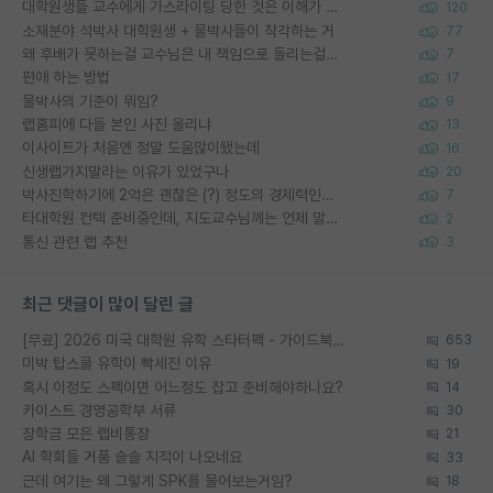
대학원생들 교수에게 가스라이팅 당한 것은 이해가 갑니다. 안타깝네요.
120
소재분야 석박사 대학원생 + 물박사들이 착각하는 거
77
왜 후배가 못하는걸 교수님은 내 책임으로 돌리는걸까요?
7
편애 하는 방법
17
물박사의 기준이 뭐임?
9
랩홈피에 다들 본인 사진 올리냐
13
이사이트가 처음엔 정말 도움많이됐는데
16
신생랩가지말라는 이유가 있었구나
20
박사진학하기에 2억은 괜찮은 (?) 정도의 경제력인가요
7
타대학원 컨텍 준비중인데, 지도교수님께는 언제 말씀드려야 할까요?
2
통신 관련 랩 추천
3
최근 댓글이 많이 달린 글
[무료] 2026 미국 대학원 유학 스타터팩 - 가이드북 & 합격자 컨택메일 템플릿
653
미박 탑스쿨 유학이 빡세진 이유
19
혹시 이정도 스펙이면 어느정도 잡고 준비해야하나요?
14
카이스트 경영공학부 서류
30
장학금 모은 랩비통장
21
AI 학회들 거품 슬슬 지적이 나오네요
33
근데 여기는 왜 그렇게 SPK를 물어보는거임?
18