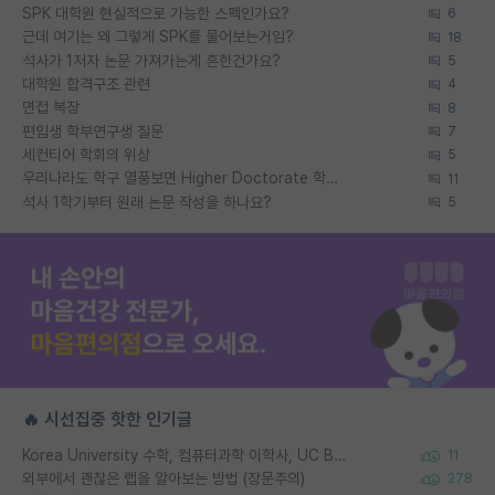
SPK 대학원 현실적으로 가능한 스펙인가요?
6
근데 여기는 왜 그렇게 SPK를 물어보는거임?
18
석사가 1저자 논문 가져가는게 흔한건가요?
5
대학원 합격구조 관련
4
면접 복장
8
편입생 학부연구생 질문
7
세컨티어 학회의 위상
5
우리나라도 학구 열풍보면 Higher Doctorate 학위가 필요하다고 봅니다.
11
석사 1학기부터 원래 논문 작성을 하나요?
5
🔥 시선집중 핫한 인기글
Korea University 수학, 컴퓨터과학 이학사, UC Berkeley 산업공학 대학원 공학박사가 되는 것은 쉽지 않겠죠?
11
외부에서 괜찮은 랩을 알아보는 방법 (장문주의)
278