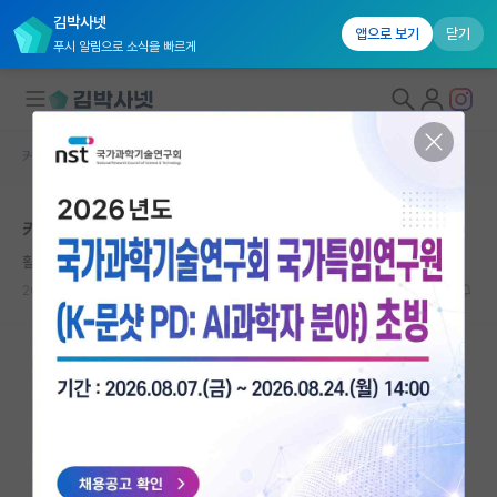
김박사넷
앱으로 보기
닫기
푸시 알림으로 소식을 빠르게
커뮤니티 홈
자유 게시판(아무개랩)
대학원생 모집
카이스트 대학원에 입학하게된 학생입니다
국내대학원 정보
활기찬 헤르만 헤세
연구실&오픈랩
2021.07.30
15
5955
커뮤니티
커뮤니티 홈
전체글보기
베스트 게시판
IF 명예의전당