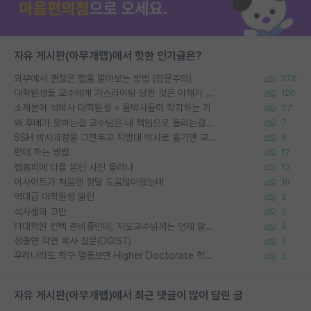
자유 게시판(아무개랩)에서 핫한 인기글은?
외부에서 괜찮은 랩을 알아보는 방법 (장문주의)
276
대학원생들 교수에게 가스라이팅 당한 것은 이해가 갑니다. 안타깝네요.
120
소재분야 석박사 대학원생 + 물박사들이 착각하는 거
77
왜 후배가 못하는걸 교수님은 내 책임으로 돌리는걸까요?
7
SSH 박사과정을 그만두고 지방대 박사로 옮기면 교수의 꿈은 끝일까요?
9
편애 하는 방법
17
랩홈피에 다들 본인 사진 올리냐
13
이사이트가 처음엔 정말 도움많이됐는데
16
역대급 대학원생 빌런
2
석사생의 고민
2
타대학원 컨텍 준비중인데, 지도교수님께는 언제 말씀드려야 할까요?
2
정출연 학연 박사 질문(DGIST)
2
우리나라도 학구 열풍보면 Higher Doctorate 학위가 필요하다고 봅니다.
3
자유 게시판(아무개랩)에서 최근 댓글이 많이 달린 글