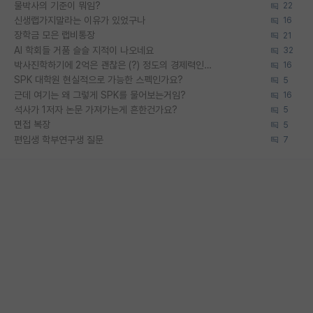
물박사의 기준이 뭐임?
22
신생랩가지말라는 이유가 있었구나
16
장학금 모은 랩비통장
21
AI 학회들 거품 슬슬 지적이 나오네요
32
박사진학하기에 2억은 괜찮은 (?) 정도의 경제력인가요
16
SPK 대학원 현실적으로 가능한 스펙인가요?
5
근데 여기는 왜 그렇게 SPK를 물어보는거임?
16
석사가 1저자 논문 가져가는게 흔한건가요?
5
면접 복장
5
편입생 학부연구생 질문
7