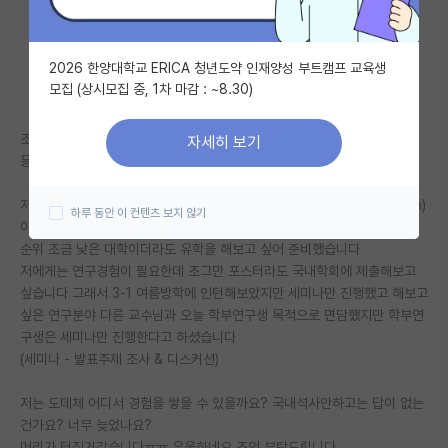
자유 게시판(아무개랩)
2026 한양대학교 ERICA 청년도약 인재양성 부트캠프 교육생
미국 유학 게시판
모집 (상시모집 중, 1차 마감 : ~8.30)
미국 대학원 합격 후기 게시판
조언은 너무 필요한데 물어볼 곳은 없고 너무 힘드네요..
자세히 보기
대학원생 모집 게시판
동아줄이라도 잡는 심정으로 질문해봅니다..
대학원 합격 후기 게시판
저는 지금 3-2고 미국대학원 진학을 목표로 하고 있습니다 학점은 4.1(ssh)
하루 동안 이 컨텐츠 보지 않기
이고 GRE, 토플성적 있습니다
연구실(PI) 홍보 게시판
순위 조금 낮은 대학이더라도 유학을 해보고 싶어 준비했습니다
저에게는 연구경험이 필요한데 조그만 포스터라도 국내학회에 제출해보고
석박사 채용 정보 게시판
싶습니다 그래서 3-1 여름방학에 인턴해보았지만 세미나만 진행했고 해보고
싶은 연구분야 다른 교수님과 오늘 학부연구생 목적으로 면담했지만 학부연
임용 정보 게시판
구생은 세미나만 진행한다고 하셨습니다
학부 인턴 게시판
(세미나 - 발표주제 조사 & 디스커션)
취업 게시판
저는 도데체 어디서 경험을 쌓을 수 있을까요? 국내석사안하고는 답이 없는
건가요? 너무 늦었나요?
임용 후기 게시판
머리가 터질거같습니다ㅠㅠ 우울하네요 조언 부탁드립니다