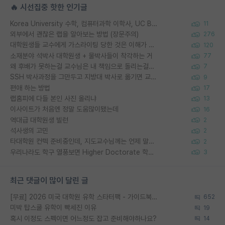
🔥 시선집중 핫한 인기글
Korea University 수학, 컴퓨터과학 이학사, UC Berkeley 산업공학 대학원 공학박사가 되는 것은 쉽지 않겠죠?
11
외부에서 괜찮은 랩을 알아보는 방법 (장문주의)
276
대학원생들 교수에게 가스라이팅 당한 것은 이해가 갑니다. 안타깝네요.
120
소재분야 석박사 대학원생 + 물박사들이 착각하는 거
77
왜 후배가 못하는걸 교수님은 내 책임으로 돌리는걸까요?
7
SSH 박사과정을 그만두고 지방대 박사로 옮기면 교수의 꿈은 끝일까요?
9
편애 하는 방법
17
랩홈피에 다들 본인 사진 올리냐
13
이사이트가 처음엔 정말 도움많이됐는데
16
역대급 대학원생 빌런
2
석사생의 고민
2
타대학원 컨텍 준비중인데, 지도교수님께는 언제 말씀드려야 할까요?
2
우리나라도 학구 열풍보면 Higher Doctorate 학위가 필요하다고 봅니다.
3
최근 댓글이 많이 달린 글
[무료] 2026 미국 대학원 유학 스타터팩 - 가이드북 & 합격자 컨택메일 템플릿
652
미박 탑스쿨 유학이 빡세진 이유
19
혹시 이정도 스펙이면 어느정도 잡고 준비해야하나요?
14