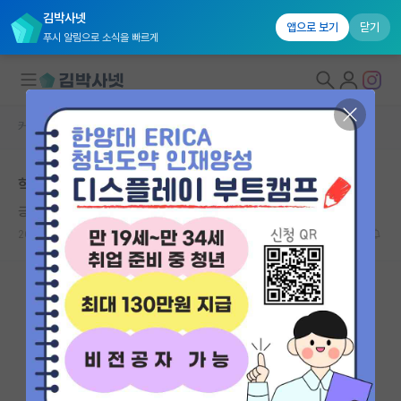
김박사넷
앱으로 보기
닫기
푸시 알림으로 소식을 빠르게
커뮤니티 홈
자유 게시판(아무개랩)
대학원생 모집
학부생 연구경험
국내대학원 정보
긍정적인 마키아벨리
연구실&오픈랩
2023.11.09
8
3392
커뮤니티
커뮤니티 홈
전체글보기
베스트 게시판
IF 명예의전당