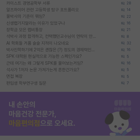
카이스트 경영공학부 서류
28
알츠하이머 관련 고등학생 탐구 포트폴리오
14
물박사의 기준이 뭐임?
22
신생랩가지말라는 이유가 있었구나
16
장학금 모은 랩비통장
21
석박사 과정 합격하고, 컨택했던교수님이 연락이 안됩니다...
8
AI 학회들 거품 슬슬 지적이 나오네요
32
박사진학하기에 2억은 괜찮은 (?) 정도의 경제력인가요
16
SPK 대학원 현실적으로 가능한 스펙인가요?
5
근데 여기는 왜 그렇게 SPK를 물어보는거임?
16
석사가 1저자 논문 가져가는게 흔한건가요?
5
면접 복장
5
편입생 학부연구생 질문
7