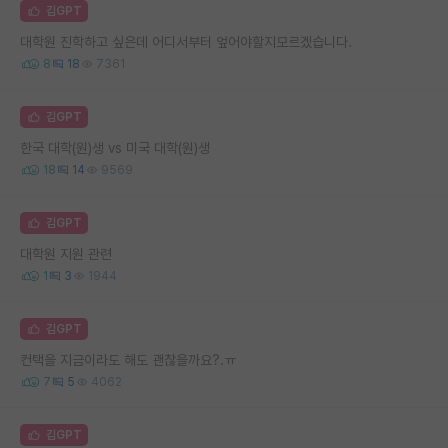
김GPT
대학원 진학하고 싶은데 어디서부터 엎어야할지모르겠습니다.
8
18
7361
김GPT
한국 대학(원)생 vs 미국 대학(원)생
18
14
9569
김GPT
대학원 지원 관련
1
3
1944
김GPT
컨택을 지금이라도 해도 괜찮을까요?.ㅠ
7
5
4062
김GPT