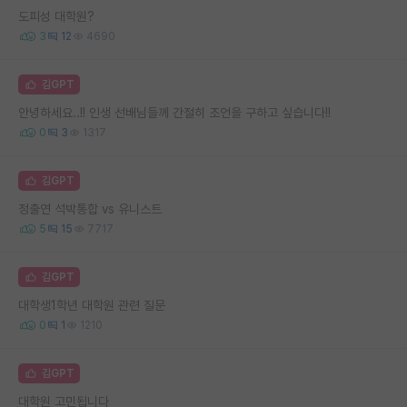
도피성 대학원?
3
12
4690
김GPT
안녕하세요..!! 인생 선배님들께 간절히 조언을 구하고 싶습니다!!
0
3
1317
김GPT
정출연 석박통합 vs 유니스트
5
15
7717
김GPT
대학생1학년 대학원 관련 질문
0
1
1210
김GPT
대학원 고민됩니다