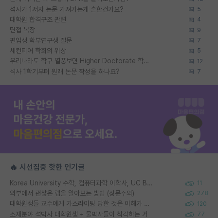
석사가 1저자 논문 가져가는게 흔한건가요?
5
대학원 합격구조 관련
4
면접 복장
9
편입생 학부연구생 질문
7
세컨티어 학회의 위상
5
우리나라도 학구 열풍보면 Higher Doctorate 학위가 필요하다고 봅니다.
12
석사 1학기부터 원래 논문 작성을 하나요?
7
🔥 시선집중 핫한 인기글
Korea University 수학, 컴퓨터과학 이학사, UC Berkeley 산업공학 대학원 공학박사가 되는 것은 쉽지 않겠죠?
11
외부에서 괜찮은 랩을 알아보는 방법 (장문주의)
278
대학원생들 교수에게 가스라이팅 당한 것은 이해가 갑니다. 안타깝네요.
120
소재분야 석박사 대학원생 + 물박사들이 착각하는 거
77