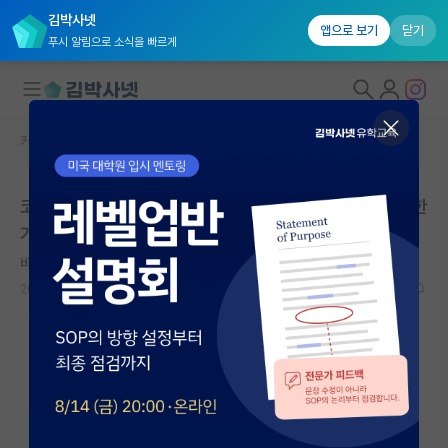
김박사넷
앱으로 보기
닫기
푸시 알림으로 소식을 빠르게
커뮤니티 홈
자유 게시판(아무개랩)
대학원생 모집
코로나 여파로 휴학생 많았다보니 대학원 경쟁률이 급등한
국내대학원 정보
거 같아요
연구실&오픈랩
바보같은 존 롤스
커뮤니티
2023.11.08
2
1504
커뮤니티 홈
전체글보기
베스트 게시판
IF 명예의전당