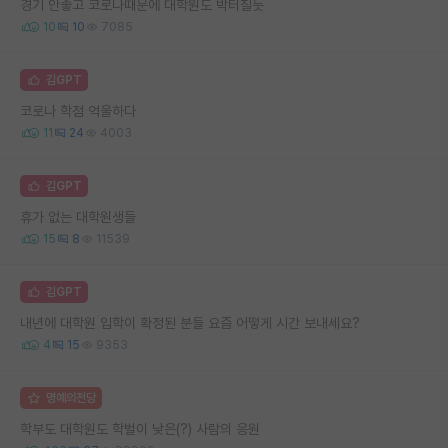
경기 안좋고 코로나때문에 대학원도 박터질듯
10
10
7085
김GPT
코로나 학점 억울하다
11
24
4003
김GPT
휴가 없는 대학원생들
15
8
11539
김GPT
내년에 대학원 입학이 확정된 분들 요즘 어떻게 시간 보내세요?
4
15
9353
명예의전당
학부도 대학원도 학벌이 낮은(?) 사람의 응원