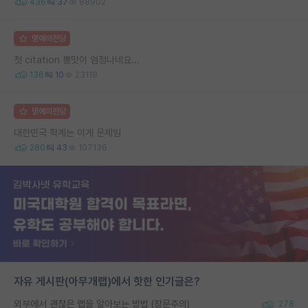
436
37
88902
명예의전당
첫 citation 뽕맛이 엄청나네요...
136
10
23119
명예의전당
대한민국 학계는 이게 문제임
280
43
107136
자유 게시판(아무개랩)에서 핫한 인기글은?
외부에서 괜찮은 랩을 알아보는 방법 (장문주의)
278