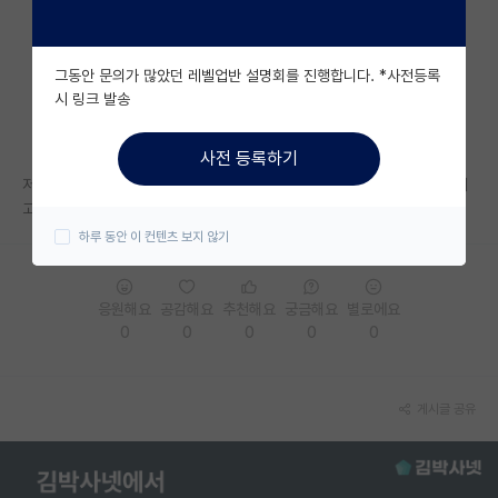
자유 게시판(아무개랩)
그동안 문의가 많았던 레벨업반 설명회를 진행합니다. *사전등록
미국 유학 게시판
시 링크 발송
미국 대학원 합격 후기 게시판
사전 등록하기
대학원생 모집 게시판
저희 학교도 원래 경쟁률 미달이었는데 이번에 경쟁률 1이 넘어서 떨어뜨리
고 싶지 않지만 학생들 떨어뜨려야 하는 상황이라고
대학원 합격 후기 게시판
하루 동안 이 컨텐츠 보지 않기
연구실(PI) 홍보 게시판
응원해요
공감해요
추천해요
궁금해요
별로에요
석박사 채용 정보 게시판
0
0
0
0
0
임용 정보 게시판
학부 인턴 게시판
게시글 공유
취업 게시판
임용 후기 게시판