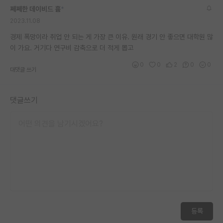
쩨쩨한 데이비드 흄
*
재팬라운지 🌸
2023.11.08
경제 폭망이라 취업 안 되는 게 가장 큰 이유. 원래 경기 안 좋으면 대학원 많
이 가요. 거기다 연구비 감축으로 더 적게 뽑고
0
0
2
0
0
대댓글 쓰기
댓글쓰기
등록