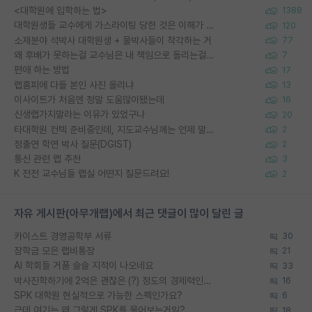
<대학원에 입학하는 법>
1388
대학원생들 교수에게 가스라이팅 당한 것은 이해가 갑니다. 안타깝네요.
120
소재분야 석박사 대학원생 + 물박사들이 착각하는 거
77
왜 후배가 못하는걸 교수님은 내 책임으로 돌리는걸까요?
7
편애 하는 방법
17
랩홈피에 다들 본인 사진 올리냐
13
이사이트가 처음엔 정말 도움많이됐는데
16
신생랩가지말라는 이유가 있었구나
20
타대학원 컨텍 준비중인데, 지도교수님께는 언제 말씀드려야 할까요?
2
정출연 학연 박사 질문(DGIST)
2
통신 관련 랩 추천
3
K 전전 교수님들 랩실 어떤지 질문드려요!
2
자유 게시판(아무개랩)에서 최근 댓글이 많이 달린 글
카이스트 경영공학부 서류
30
장학금 모은 랩비통장
21
AI 학회들 거품 슬슬 지적이 나오네요
33
박사진학하기에 2억은 괜찮은 (?) 정도의 경제력인가요
16
SPK 대학원 현실적으로 가능한 스펙인가요?
6
근데 여기는 왜 그렇게 SPK를 물어보는거임?
18