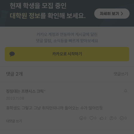
PI 전용 게시판
인문사회 계열 게시판
특수/전문대학원 게시판
카카오 계정과 연동하여 게시글에 달린
댓글 알람, 소식등을 빠르게 받아보세요
반도체/AI 게시판
카카오로 시작하기
장학금/장학생 게시판
학술 정보 게시판
댓글 2개
댓글쓰기
홍보 게시판
징징대는 프랜시스 크릭
*
커리어
2023.11.08
유학교육
휴학생도 그렇고 그냥 취직안되니까 들어오는 수가 많아진듯
이벤트
0
0
2
0
0
대댓글 쓰기
반도체 아카데미