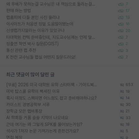
왜 후배가 못하는걸 교수님은 내 책임으로 돌리는걸까요?
7
편애 하는 방법
17
랩홈피에 다들 본인 사진 올리냐
13
이사이트가 처음엔 정말 도움많이됐는데
16
신생랩가지말라는 이유가 있었구나
20
타대학원 컨텍 준비중인데, 지도교수님께는 언제 말씀드려야 할까요?
2
정출연 학연 박사 질문(DGIST)
2
통신 관련 랩 추천
3
K 전전 교수님들 랩실 어떤지 질문드려요!
2
최근 댓글이 많이 달린 글
[무료] 2026 미국 대학원 유학 스타터팩 - 가이드북 & 합격자 컨택메일 템플릿
653
미박 탑스쿨 유학이 빡세진 이유
19
혹시 이정도 스펙이면 어느정도 잡고 준비해야하나요?
14
카이스트 경영공학부 서류
30
장학금 모은 랩비통장
21
AI 학회들 거품 슬슬 지적이 나오네요
33
근데 여기는 왜 그렇게 SPK를 물어보는거임?
18
석사가 1저자 논문 가져가는게 흔한건가요?
5
면접 복장
9