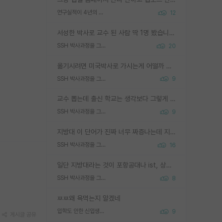
연구실적이 4년의 공백이 있는거 어떻게 생각하냐
12
서성한 박사로 교수 된 사람 딱 1명 봤습니다. 근데 지방대 박사로 교수된 거는 기적이 일어나야되요. 서성한 학부부터여도 빡센게 교수임용일텐데 지방대박사로 무슨 교수가 되나요...... 중소기업/중견기업 팀장급/연구소장급이나 될거 같네요.
SSH 박사과정을 그만두고 지방대 박사로 옮기면 교수의 꿈은 끝일까요?
20
옮기시려면 미국박사로 가시는게 어떨까 싶네요. 교수가 꿈이면 미국박사 하고 미국교수 까지 같이 노리시는게 기회가 많지 않을까요?
SSH 박사과정을 그만두고 지방대 박사로 옮기면 교수의 꿈은 끝일까요?
9
교수 뽑는데 출신 학교는 생각보다 그렇게 안 봄. 앞으로는 더 안 보게 될거임. 박사는 어디서 진행해도 됨. 단, 제대로 쌓고 좋은 실적 만들 수 있다면. 그런데 지방대는 그럴 가능성이 지극히 낮음. 나만 열심히 잘 하면 된다? 인간은 주변 환경에 지배되는 나약한 존재임. 주변의 지방대 대학원생과 섞이고 지방 특유의 여유로움 또는 나쁘게 얘기해서 나태함에 젖어 살다보면 교수의 꿈 자체를 잊어버리게 될 가능성도 있음. 주변 환경이 70~80%임.
SSH 박사과정을 그만두고 지방대 박사로 옮기면 교수의 꿈은 끝일까요?
9
지방대 이 단어가 진짜 너무 짜증나는데 지방대면 다 그냥 쓰레기인가요? 무슨 말 같지도 않은 댓글들이 있는건지??? 지방에도 충분히 좋은 대학 많고 충분히 잘하는 교수님들 많습니다 포항공대 4개 IST 대표 지거국들 여기 모두 다 지방에 있고 여기 출신들 중에 교수하는 분들 적지 않습니다 지거국 출신이 무슨 교수를 하냐?라고 생각할 사람들 많은데 상위 대표 지거국에 아웃라이어들 많습니다 결국 개인의 연구역량과 실적이 중요합니다 이 역량을 펼치는데 있어서 지도교수와의 합도 중요합니다. 그리고 경력이 필요하면 해외포닥까지 다녀오세요
SSH 박사과정을 그만두고 지방대 박사로 옮기면 교수의 꿈은 끝일까요?
16
일단 지방대라는 것이 포항공대나 ist, 상위 지거국은 아니라고 생각하겠습니다. 그런곳은 서성한에 비해 소위 대학 네임밸류가 크게 뒤떨어지지는 않으니까요. 대학 이름이 중요하냐? 당연합니다. 대학 이름이 좋아서 좋은 아웃풋이 나오는 것이냐, 좋은 대학은 좋은 사람과 좋은 기회가 몰려있으니 아웃풋도 자연스럽게 좋아지는 것이냐? 대답하기 어려운 문제입니다. 아직 한국 사회에서 학벌을 보는 것도, 특히 이공계를 중심으로 학벌보다는 실적 위주라는 분위기가 형성되는 것도 사실입니다. 지방대 출신으로 전임교수가 될수 있느냐? 가능 불가능을 따지면 당연히 가능입니다. 지방대 박사 출신으로 전임교원이 된 경우가 실제로 있으니까요. 현실적인 가능성이 있느냐? 지금 이정도 대학의 교수가 되고싶다고 생각되는 대학 들어가서 컴공과 교수 목록 켜고 박사 어디서 받았는지 쭉 한번 보세요. 냉정하게 지방대 출신인 분들이 많지는 않으실겁니다.
SSH 박사과정을 그만두고 지방대 박사로 옮기면 교수의 꿈은 끝일까요?
8
ㅉㅉ왜 욕먹는지 알겠네
입학도 안한 신입생이 원래 관심을 받나요
9
게시글 공유