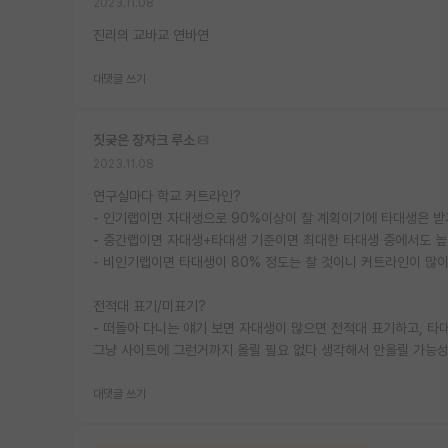
2023.11.08
진리의 교바교 연바연
대댓글 쓰기
짓궂은 장자크 루소
2023.11.08
연구실마다 학교 커트라인?
- 인기랩이면 자대생으로 90%이상이 찰 계획이기에 타대생은 받
- 중간랩이면 자대생+타대생 기준이면 최대한 타대생 중에서도 높
- 비인기랩이면 타대생이 80% 정도는 찰 것이니 커트라인이 많이 
전적대 표기/미표기?
- 떠돌아 다니는 얘기 보면 자대생이 많으면 전적대 표기하고, 타
그냥 사이트에 그런거까지 올릴 필요 없다 생각해서 안올릴 가능
대댓글 쓰기