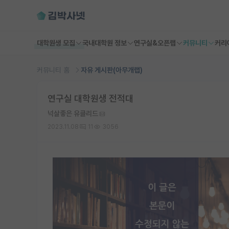
대학원생 모집
국내대학원 정보
연구실&오픈랩
커뮤니티
커리
커뮤니티 홈
자유 게시판(아무개랩)
연구실 대학원생 전적대
넉살좋은 유클리드
2023.11.08
11
3056