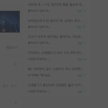
서당개 개 ㅅㄲ도 3년이면 풍월 읊는데 박사 5년 이상 대리고 있으면서 물된건 교수 탓 맞는ㄱ게 거기가 서당이 아니란 소리임
물박사의 기준이 뭐임?
11
능력없는박사 란 말이지 뭐. 능력이 뭐고 능력이 있다는게 뭔지는 사람마다 기준이 다르니까 얘기해봐야 서로 자기 기준만 얘기해서 논쟁이 끝이 안나고. 주위에서 능력있고 야심있는 신입생이 교수가 유의미한 피드백을 아예 안주면서 제대로된 과제에 참여해볼 기회도 제공하지 않고 잡일 뺑뺑이만 돌려서 맨날 단순작업만 하면서 밤새다가 눈빛이 점점 죽어가는걸 본 사람은 물박사는 교수탓이라고 하고, 교수는 이것저것 알려도 주고 기회도 주고 사수 동기 붙여주면서 어떻게든 끌고가려고 하는데 본인이 매일 뺀질거리면서 출근 하는둥마는둥 하다가 기껏 와서도 폰이나 쳐다보다가 실험 망치고 저녁약속있어서 먼저 가볼게요~ 하는걸 본 사람은 물박사는 본인탓이라고 함.
물박사의 기준이 뭐임?
12
교수가 아무리 방치해도 물박사는 지능문제고 본인 의지 문제임. 만물 교수탓 하는 애들이 이상한거임.
물박사의 기준이 뭐임?
7
댓글쓰기
가지마라. 신생랩이고 내가 석사 3학기차인데 최고참인데 나도 아무것도 모르는데 교수가 후배들 왜 논문 교육 안시키냐. 논문 왜 안 써오냐 닦달한다
신생랩가지말라는 이유가 있었구나
8
ML 대부분이 골드 스탠다드 하나 상정해놓고 (벤치마크 데이터셋이 여러 개면 여러 개 상정) 그거 얼마나 잘 맞추나 싸움임 가끔 번뜩이는 설계 철학을 보여주는 논문들도 있지만 대부분 그거 성적 얼마나 더 올리느라에 혈안이 되어 있는 측면이 잇음
AI 학회들 거품 슬슬 지적이 나오네요
7
신생랩 1기 출신인데 신생랩은 줠라 무거운 바벨 같은거임. 들면 대박인데 못들면 깔려 죽음. 아무도 알려주지 않는 환경에서 자생해야하지만, 일단 살아남았다면 그 어떤 사람보다 악착같고 생존력 높은 사람으로 거듭날 수 있음
0
0
0
신생랩가지말라는 이유가 있었구나
7