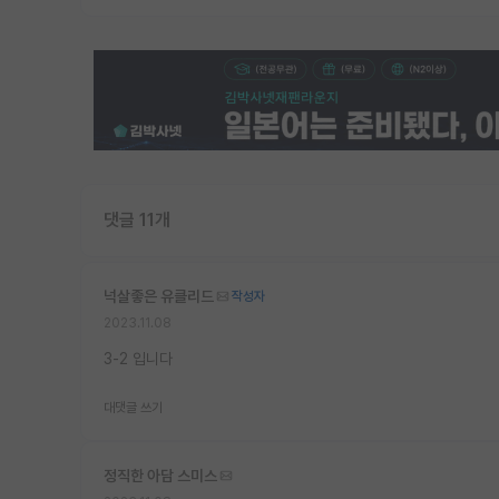
댓글 11개
넉살좋은 유클리드
작성자
2023.11.08
3-2 입니다
대댓글 쓰기
정직한 아담 스미스