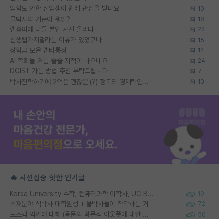
입학도 안한 신입생이 원래 관심을 받나요
10
물박사의 기준이 뭐임?
18
랩홈피에 다들 본인 사진 올리냐
22
신생랩가지말라는 이유가 있었구나
15
장학금 모은 랩비통장
14
AI 학회들 거품 슬슬 지적이 나오네요
24
DGIST 가는 방법 추천 부탁드립니다.
7
박사진학하기에 2억은 괜찮은 (?) 정도의 경제력인가요
10
🔥 시선집중 핫한 인기글
Korea University 수학, 컴퓨터과학 이학사, UC Berkeley 산업공학 대학원 공학박사가 되는 것은 쉽지 않겠죠?
10
소재분야 석박사 대학원생 + 물박사들이 착각하는 거
72
포스텍 억까에 대해 (동문의 학문적 아웃풋에 대한 반박)
50