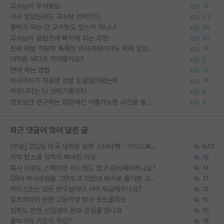
교수님이 무서워요
16
석사 받았는데도 교수랑 연락한다.
43
물박사 되는 건 교수탓도 있는거 아니냐
29
교수님이 슬럼프에 빠지게 되는 과정
40
진짜 제발 적당히 똑똑한 박사과정이라도 위에 있었으면..
14
대학원 어디로 가야할까요?
5
편애 하는 방법
12
이사이트가 처음엔 정말 도움많이됐는데
14
커뮤니티는 다 쓰레기통이지
6
정보보안 연구하는 입장에선 식별가능한 사진을 올리는건 비추이긴함
5
최근 댓글이 많이 달린 글
[무료] 2026 미국 대학원 유학 스타터팩 - 가이드북 & 합격자 컨택메일 템플릿
645
미박 탑스쿨 유학이 빡세진 이유
19
혹시 이정도 스펙이면 어느정도 잡고 준비해야하나요?
14
SSH 박사과정을 그만두고 지방대 박사로 옮기면 교수의 꿈은 끝일까요?
21
카이스트는 모든 연구실마다 서버 제공해주나요?
15
알츠하이머 관련 고등학생 탐구 포트폴리오
10
입학도 안한 신입생이 원래 관심을 받나요
10
물박사의 기준이 뭐임?
18