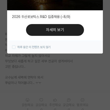
자유 게시판(아무개랩)
2026 두산로보틱스 R&D 집중채용 (~8/9)
미국 유학 게시판
미국 대학원 합격 후기 게시판
자세히 보기
화학과에서 마이너 한 분야로 교수님과 대학원 진학 약속 후에
대학원생 모집 게시판
돈도 받고 이것저것 지원 받으면서 랩실 생활 중입니다
막상 할 때 재밌긴 한데 분야의 비주류성 때문에
하루 동안 이 컨텐츠 보지 않기
대학원 합격 후기 게시판
취업 고민이 되기는 하네요
학교 자체가 그렇게 높지 않아서요
연구실(PI) 홍보 게시판
무엇보다 새롭게 하고 싶은 세부 전공이 생겨버려서
고민 중입니다..
석박사 채용 정보 게시판
교수님께 새벽에 연락이 와서
임용 정보 게시판
푸념이나 적어봅니다.. ㅜㅜ
학부 인턴 게시판
취업 게시판
응원해요
공감해요
추천해요
궁금해요
별로에요
임용 후기 게시판
1
0
0
0
0