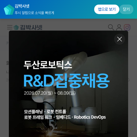
김박사넷
앱으로 보기
닫기
푸시 알림으로 소식을 빠르게
커뮤니티 홈
자유 게시판(아무개랩)
대학원생 모집
화학 대학원 분야 선택..
국내대학원 정보
나른한 하인리히 헤르츠
연구실&오픈랩
2023.11.06
5
2692
커뮤니티
커뮤니티 홈
전체글보기
베스트 게시판
IF 명예의전당