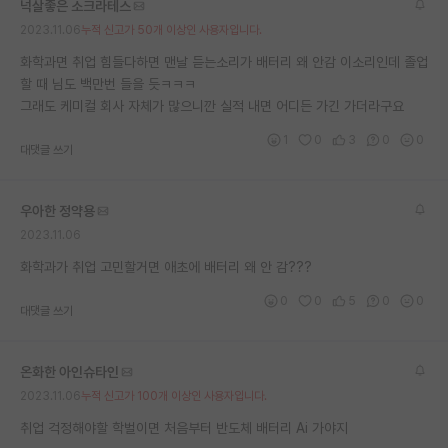
넉살좋은 소크라테스
재팬라운지 🌸
2023.11.06
누적 신고가 50개 이상인 사용자입니다.
화학과면 취업 힘들다하면 맨날 듣는소리가 배터리 왜 안감 이소리인데 졸업
할 때 님도 백만번 들을 듯ㅋㅋㅋ
그래도 케미컬 회사 자체가 많으니깐 실적 내면 어디든 가긴 가더라구요
1
0
3
0
0
대댓글 쓰기
우아한 정약용
2023.11.06
화학과가 취업 고민할거면 애초에 배터리 왜 안 감???
0
0
5
0
0
대댓글 쓰기
온화한 아인슈타인
2023.11.06
누적 신고가 100개 이상인 사용자입니다.
취업 걱정해야할 학벌이면 처음부터 반도체 배터리 Ai 가야지