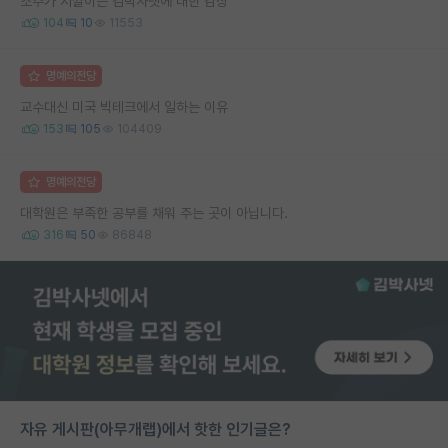
소주가 지껄이는 김박사넷에 대한 감상
104
10
11553
명예의전당
교수대신 미국 빅테크에서 일하는 이유
153
105
104409
명예의전당
대학원은 부족한 공부를 채워 주는 곳이 아닙니다.
316
50
86848
자유 게시판(아무개랩)에서 핫한 인기글은?