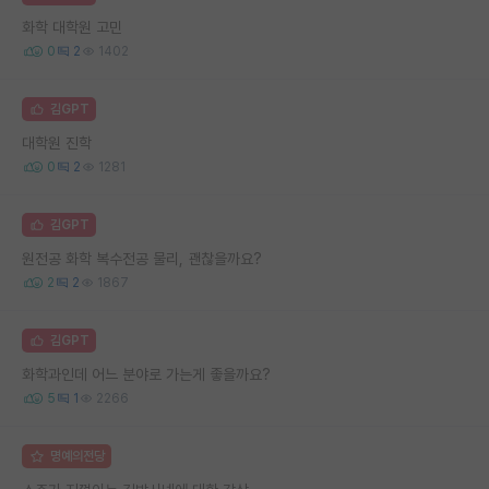
화학 대학원 고민
0
2
1402
김GPT
대학원 진학
0
2
1281
김GPT
원전공 화학 복수전공 물리, 괜찮을까요?
2
2
1867
김GPT
화학과인데 어느 분야로 가는게 좋을까요?
5
1
2266
명예의전당