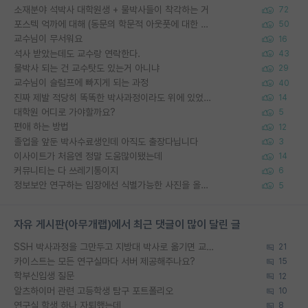
소재분야 석박사 대학원생 + 물박사들이 착각하는 거
72
포스텍 억까에 대해 (동문의 학문적 아웃풋에 대한 반박)
50
교수님이 무서워요
16
석사 받았는데도 교수랑 연락한다.
43
물박사 되는 건 교수탓도 있는거 아니냐
29
교수님이 슬럼프에 빠지게 되는 과정
40
진짜 제발 적당히 똑똑한 박사과정이라도 위에 있었으면..
14
대학원 어디로 가야할까요?
5
편애 하는 방법
12
졸업을 앞둔 박사수료생인데 아직도 출장다닙니다
3
이사이트가 처음엔 정말 도움많이됐는데
14
커뮤니티는 다 쓰레기통이지
6
정보보안 연구하는 입장에선 식별가능한 사진을 올리는건 비추이긴함
5
자유 게시판(아무개랩)에서 최근 댓글이 많이 달린 글
SSH 박사과정을 그만두고 지방대 박사로 옮기면 교수의 꿈은 끝일까요?
21
카이스트는 모든 연구실마다 서버 제공해주나요?
15
학부신입생 질문
12
알츠하이머 관련 고등학생 탐구 포트폴리오
10
연구실 학생 하나 자퇴했는데
8