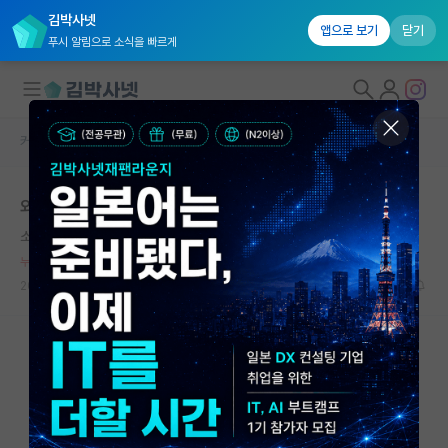
김박사넷
앱으로 보기
닫기
푸시 알림으로 소식을 빠르게
커뮤니티 홈
자유 게시판(아무개랩)
대학원생 모집
외국인 학생 나만 싫어함?
국내대학원 정보
소심한 어니스트 러더퍼드
*
연구실&오픈랩
누적 신고가 20개 이상인 사용자입니다.
커뮤니티
2023.10.29
68
8781
커뮤니티 홈
전체글보기
베스트 게시판
IF 명예의전당