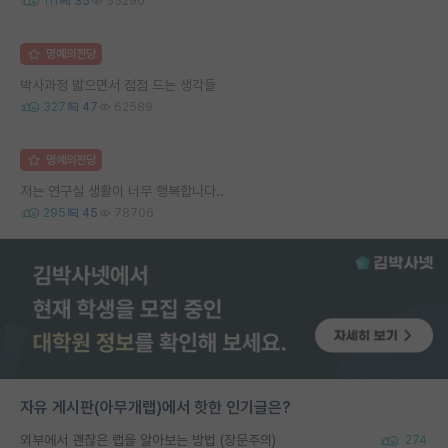
111
35
55290
명예의전당
박사과정 밟으면서 점점 드는 생각들
327
47
62589
명예의전당
저는 연구실 생활이 너무 행복합니다..
295
45
78706
자유 게시판(아무개랩)에서 핫한 인기글은?
외부에서 괜찮은 랩을 알아보는 방법 (장문주의)
274