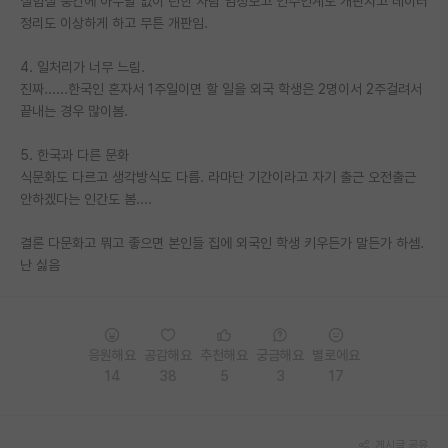
실험실 중간에 아무말 없이 런한 사람 엄청보고 인수인계도 개판치고 데이터
정리도 이상하게 하고 무튼 개판임.
PI 전용 게시판
4. 일처리가 너무 느림.
인문사회 계열 게시판
진짜......한국인 혼자서 1주일이면 할 일을 외국 학생은 2명이서 2주걸려서
특수/전문대학원 게시판
끝내는 경우 많이봄.
반도체/AI 게시판
5. 한국과 다른 문화
식문화도 다르고 생각방식도 다름. 라마단 기간이라고 자기 출근 오전출근
장학금/장학생 게시판
안하겠다는 인간도 봄....
학술 정보 게시판
결론 다문화고 뭐고 좋으면 본인들 집에 외국인 학생 키우든가 말든가 하셈.
난 싫음
홍보 게시판
커리어
유학교육
응원해요
공감해요
추천해요
궁금해요
별로에요
14
38
5
3
17
이벤트
반도체 아카데미
게시글 공유