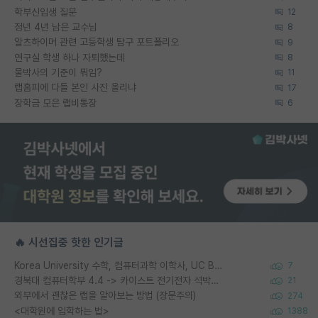
학부신입생 질문
12
정년 4년 남은 교수님
8
알츠하이머 관련 고등학생 탐구 포트폴리오
9
연구실 학생 하나 자퇴했는데
8
물박사의 기준이 뭐임?
11
랩홈피에 다들 본인 사진 올리냐
17
장학금 모은 랩비통장
6
🔥 시선집중 핫한 인기글
Korea University 수학, 컴퓨터과학 이학사, UC Berkeley 산업공학 대학원 공학박사가 되는 것은 쉽지 않겠죠?
7
경북대 컴퓨터학부 4.4 -> 카이스트 전기전자 석박사통합과정 합격
21
외부에서 괜찮은 랩을 알아보는 방법 (장문주의)
274
<대학원에 입학하는 법>
1388