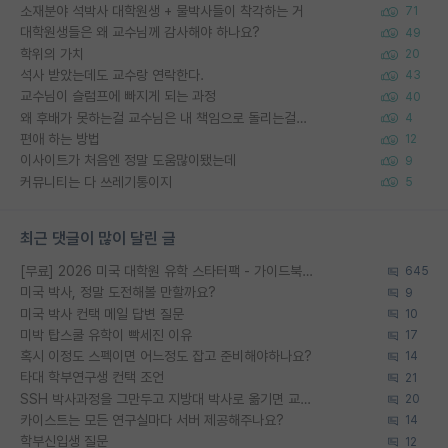
소재분야 석박사 대학원생 + 물박사들이 착각하는 거
71
대학원생들은 왜 교수님께 감사해야 하나요?
49
학위의 가치
20
석사 받았는데도 교수랑 연락한다.
43
교수님이 슬럼프에 빠지게 되는 과정
40
왜 후배가 못하는걸 교수님은 내 책임으로 돌리는걸까요?
4
편애 하는 방법
12
이사이트가 처음엔 정말 도움많이됐는데
9
커뮤니티는 다 쓰레기통이지
5
최근 댓글이 많이 달린 글
[무료] 2026 미국 대학원 유학 스타터팩 - 가이드북 & 합격자 컨택메일 템플릿
645
미국 박사, 정말 도전해볼 만할까요?
9
미국 박사 컨택 메일 답변 질문
10
미박 탑스쿨 유학이 빡세진 이유
17
혹시 이정도 스펙이면 어느정도 잡고 준비해야하나요?
14
타대 학부연구생 컨택 조언
21
SSH 박사과정을 그만두고 지방대 박사로 옮기면 교수의 꿈은 끝일까요?
20
카이스트는 모든 연구실마다 서버 제공해주나요?
14
학부신입생 질문
12