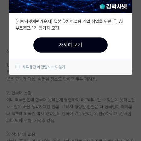
자유 게시판(아무개랩)
[김박사넷재팬라운지] 일본 DX 컨설팅 기업 취업을 위한 IT, AI
미국 유학 게시판
부트캠프 1기 참가자 모집
미국 대학원 합격 후기 게시판
자세히 보기
대학원생 모집 게시판
싫은 이유 4가지
대학원 합격 후기 게시판
1. 더러움
하루 동안 이 컨텐츠 보지 않기
몸 냄새 너무 심함.....인도, 베트남, 중국, 파키스탄 등등 후진국애들 위생개
연구실(PI) 홍보 게시판
념은 한국과 다름. 실험실 청소도 안하고 무튼 더러움.
석박사 채용 정보 게시판
2. 한국어 못함.
아니 외국인인데 한국어 못하는게 당연하지 왜그러냐 할 수 있는데 못하는건
임용 정보 게시판
ㅇㅋ인데 배울 생각자체를 안함. 그래서 행정일 잡일은 다 한국인이 해야함.
학부 인턴 게시판
나 학부때 외국인 박사 있었는데 한국에 7년 있었는데 안녕하세요,.감사합
니다 밖에 모름. 기생충 같음.
취업 게시판
3. 책임감이 없음.
임용 후기 게시판