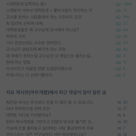
<대학원에 입학하는 법>
1388
소재분야 석박사 대학원생 + 물박사들이 착각하는 거
71
교수를 원하는 사람들에게 하는 아조씨의 조언
106
AI 탑컨퍼 순위에 대해..
27
대학원생들은 왜 교수님께 감사해야 하나요?
49
학위의 가치
20
석사 받았는데도 교수랑 연락한다.
43
교수님이 슬럼프에 빠지게 되는 과정
40
왜 후배가 못하는걸 교수님은 내 책임으로 돌리는걸까요?
4
편애 하는 방법
12
이사이트가 처음엔 정말 도움많이됐는데
9
커뮤니티는 다 쓰레기통이지
5
자유 게시판(아무개랩)에서 최근 댓글이 많이 달린 글
AI전공 박사는 의사보다 돈을 더 많이 벌 수 있습니다.
20
타대 학부연구생 컨택 조언
21
대학원 어디로 가야할까요?
8
SSH 박사과정을 그만두고 지방대 박사로 옮기면 교수의 꿈은 끝일까요?
20
가슴에 손을 올려놓고 싫어하는 사람 불공정하게 리뷰
7
카이스트는 모든 연구실마다 서버 제공해주나요?
14