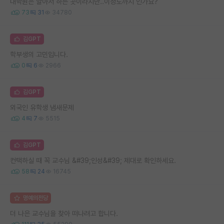
대학원은 알아서 하는 곳이라지만..이정도까지 인가요?
73
31
34780
김GPT
학부생의 고민입니다.
0
6
2966
김GPT
외국인 유학생 냄새문제
4
7
5515
김GPT
컨택하실 때 꼭 교수님 &#39;인성&#39; 제대로 확인하세요.
58
24
16745
명예의전당
더 나은 교수님을 찾아 떠나려고 합니다.