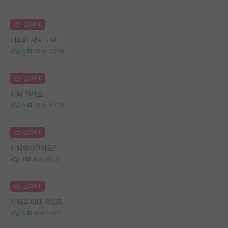
김GPT
대학원 자퇴 고민
5
10
2308
김GPT
자퇴 할까요
5
10
4535
김GPT
자퇴해야할까요?
1
4
1670
김GPT
자퇴후 타대 재입학
5
8
1794