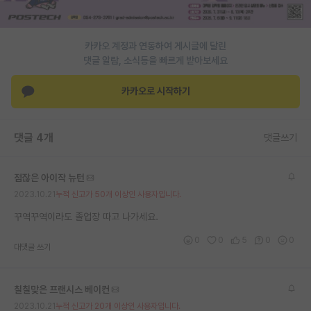
PI 전용 게시판
카카오 계정과 연동하여 게시글에 달린
인문사회 계열 게시판
댓글 알람, 소식등을 빠르게 받아보세요
특수/전문대학원 게시판
카카오로 시작하기
반도체/AI 게시판
장학금/장학생 게시판
댓글 4개
댓글쓰기
학술 정보 게시판
점잖은 아이작 뉴턴
홍보 게시판
2023.10.21
누적 신고가 50개 이상인 사용자입니다.
커리어
꾸역꾸역이라도 졸업장 따고 나가세요.
0
0
5
0
0
유학교육
대댓글 쓰기
이벤트
칠칠맞은 프랜시스 베이컨
반도체 아카데미
2023.10.21
누적 신고가 20개 이상인 사용자입니다.