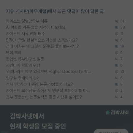
자유 게시판(아무개랩)에서 최근 댓글이 많이 달린 글
카이스트 경영공학부 서류
31
AI 학회들 거품 슬슬 지적이 나오네요
33
카이스트 서류 전형 배수
11
SPK 대학원 현실적으로 가능한 스펙인가요?
6
근데 여기는 왜 그렇게 SPK를 물어보는거임?
19
면접 복장
9
편입생 학부연구생 질문
7
세컨티어 학회의 위상
6
우리나라도 학구 열풍보면 Higher Doctorate 학위가 필요하다고 봅니다.
13
연구실 후배와의 관계
6
석사 1학기부터 원래 논문 작성을 하나요?
9
카이스트 교수님들 중에서도 연구실 홈페이지를 마련 안 하신 분들이 계시던데
4
공부 못했는데 논문실적은 좋은 사람을 싫어함?
4