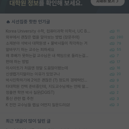
🔥 시선집중 핫한 인기글
Korea University 수학, 컴퓨터과학 이학사, UC Berkeley 산업공학 대학원 공학박사가 되는 것은 쉽지 않겠죠?
11
외부에서 괜찮은 랩을 알아보는 방법 (장문주의)
280
소재분야 석박사 대학원생 + 물박사들이 착각하는 거
79
말바꾸기 하는 교수는 피하세요
55
왜 후배가 못하는걸 교수님은 내 책임으로 돌리는걸까요?
7
편애 하는 방법
17
이사이트가 처음엔 정말 도움많이됐는데
16
신생랩가지말라는 이유가 있었구나
20
박사진학하기에 2억은 괜찮은 (?) 정도의 경제력인가요
9
타대학원 컨텍 준비중인데, 지도교수님께는 언제 말씀드려야 할까요?
2
정출연 학연 박사 질문(DGIST)
2
통신 관련 랩 추천
3
K 전전 교수님들 랩실 어떤지 질문드려요!
3
최근 댓글이 많이 달린 글