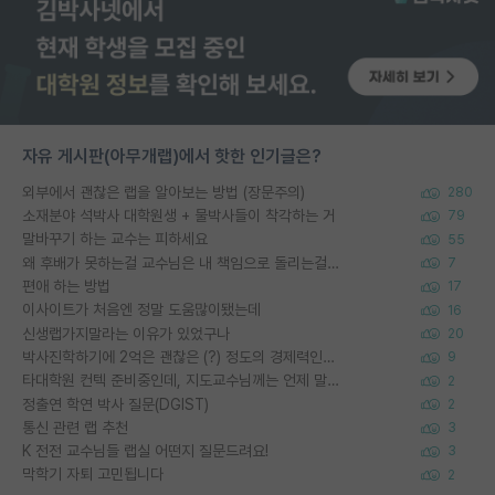
자유 게시판(아무개랩)에서 핫한 인기글은?
외부에서 괜찮은 랩을 알아보는 방법 (장문주의)
280
소재분야 석박사 대학원생 + 물박사들이 착각하는 거
79
말바꾸기 하는 교수는 피하세요
55
왜 후배가 못하는걸 교수님은 내 책임으로 돌리는걸까요?
7
편애 하는 방법
17
이사이트가 처음엔 정말 도움많이됐는데
16
신생랩가지말라는 이유가 있었구나
20
박사진학하기에 2억은 괜찮은 (?) 정도의 경제력인가요
9
타대학원 컨텍 준비중인데, 지도교수님께는 언제 말씀드려야 할까요?
2
정출연 학연 박사 질문(DGIST)
2
통신 관련 랩 추천
3
K 전전 교수님들 랩실 어떤지 질문드려요!
3
막학기 자퇴 고민됩니다
2