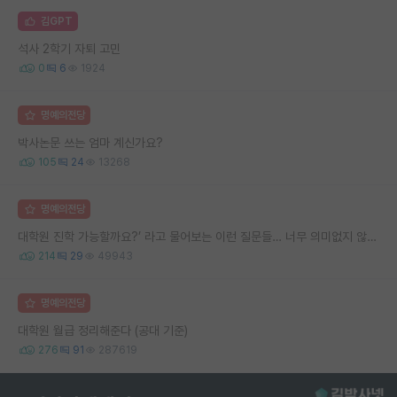
김GPT
석사 2학기 자퇴 고민
0
6
1924
명예의전당
박사논문 쓰는 엄마 계신가요?
105
24
13268
명예의전당
대학원 진학 가능할까요?’ 라고 물어보는 이런 질문들… 너무 의미없지 않나요?
214
29
49943
명예의전당
대학원 월급 정리해준다 (공대 기준)
276
91
287619