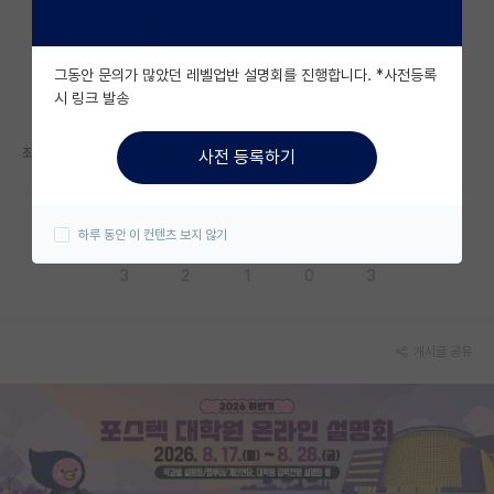
자유 게시판(아무개랩)
그동안 문의가 많았던 레벨업반 설명회를 진행합니다. *사전등록
미국 유학 게시판
시 링크 발송
미국 대학원 합격 후기 게시판
죄성..0_0
사전 등록하기
대학원생 모집 게시판
대학원 합격 후기 게시판
하루 동안 이 컨텐츠 보지 않기
응원해요
공감해요
추천해요
궁금해요
별로에요
연구실(PI) 홍보 게시판
3
2
1
0
3
석박사 채용 정보 게시판
임용 정보 게시판
게시글 공유
학부 인턴 게시판
취업 게시판
임용 후기 게시판