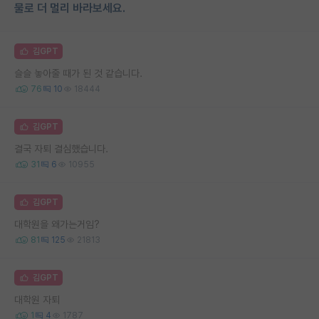
물로 더 멀리 바라보세요.
김GPT
슬슬 놓아줄 때가 된 것 같습니다.
76
10
18444
김GPT
결국 자퇴 결심했습니다.
31
6
10955
김GPT
대학원을 왜가는거임?
81
125
21813
김GPT
대학원 자퇴
1
4
1787