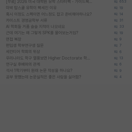
[무료] 2026 미국 대학원 유학 스타터팩 - 가이드북 & 합격자 컨택메일 템플릿
653
미박 탑스쿨 유학이 빡세진 이유
19
혹시 이정도 스펙이면 어느정도 잡고 준비해야하나요?
14
카이스트 경영공학부 서류
31
AI 학회들 거품 슬슬 지적이 나오네요
33
근데 여기는 왜 그렇게 SPK를 물어보는거임?
19
면접 복장
9
편입생 학부연구생 질문
7
세컨티어 학회의 위상
6
우리나라도 학구 열풍보면 Higher Doctorate 학위가 필요하다고 봅니다.
13
연구실 후배와의 관계
6
석사 1학기부터 원래 논문 작성을 하나요?
9
공부 못했는데 논문실적은 좋은 사람을 싫어함?
4