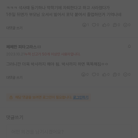
재팬라운지 🌸
ㅋㅋㅋ 석사때 동기하나 막학기에 자퇴한다고 하고 사라졌다가
1주일 뒤엔가 부모님 오셔서 빌어서 포닥 붙여서 졸업하던거 기억나네
1
0
0
0
0
대댓글 쓰기
쩨쩨한 피타고라스
2023.10.21
누적 신고가 50개 이상인 사용자입니다.
그러니깐 더욱 박사까지 해야 됨. 박사까지 하면 똑똑해짐ㅇㅇ
0
0
0
0
0
대댓글 쓰기
해당 댓글을 보려면 로그인이 필요합니다.
로그인하기
댓글쓰기