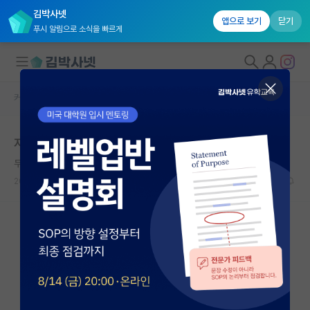
김박사넷
앱으로 보기
닫기
푸시 알림으로 소식을 빠르게
커뮤니티 홈
자유 게시판(아무개랩)
대학원생 모집
자퇴할까요?
국내대학원 정보
무기력한 우장춘
연구실&오픈랩
2023.10.21
4
2239
커뮤니티
커뮤니티 홈
전체글보기
베스트 게시판
IF 명예의전당