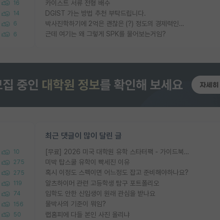
카이스트 서류 전형 배수
16
DGIST 가는 방법 추천 부탁드립니다.
14
박사진학하기에 2억은 괜찮은 (?) 정도의 경제력인가요
6
근데 여기는 왜 그렇게 SPK를 물어보는거임?
6
최근 댓글이 많이 달린 글
[무료] 2026 미국 대학원 유학 스타터팩 - 가이드북 & 합격자 컨택메일 템플릿
10
미박 탑스쿨 유학이 빡세진 이유
275
혹시 이정도 스펙이면 어느정도 잡고 준비해야하나요?
275
알츠하이머 관련 고등학생 탐구 포트폴리오
119
입학도 안한 신입생이 원래 관심을 받나요
74
물박사의 기준이 뭐임?
156
랩홈피에 다들 본인 사진 올리냐
50