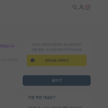
카카오 계정과 연동하여 게시글에 달린
박제글입니다.
댓글 알람, 소식등을 빠르게 받아보세요
기
댓글 알람
카카오로 시작하기
글쓰기
가장 핫한 댓글은?
서당개 개 ㅅㄲ도 3년이면 풍월 읊는데 박사 5년 이상 대리고 있으면서 물된건 교수 탓 맞는ㄱ게 거기가 서당이 아니란 소리임