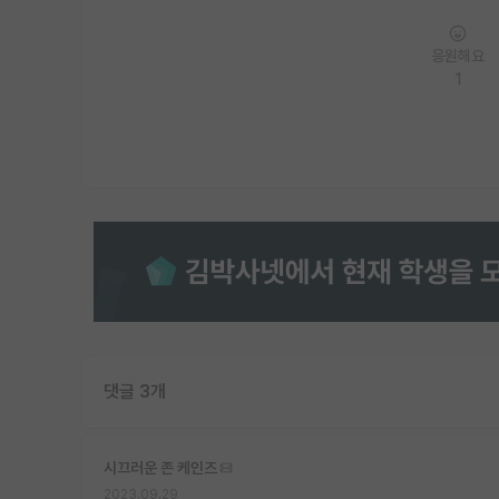
응원해요
1
댓글 3개
시끄러운 존 케인즈
2023.09.29