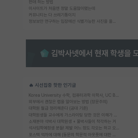
편애 하는 방법
이사이트가 처음엔 정말 도움많이됐는데
커뮤니티는 다 쓰레기통이지
정보보안 연구하는 입장에선 식별가능한 사진을 올리는건 비추이긴함
🔥 시선집중 핫한 인기글
Korea University 수학, 컴퓨터과학 이학사, UC Berkeley 산업공학 대학원 공학박사가 되는 것은 쉽지 않겠죠?
외부에서 괜찮은 랩을 알아보는 방법 (장문주의)
대학원 월급 정리해준다 (공대 기준)
대학원생들 교수에게 가스라이팅 당한 것은 이해가 갑니다. 안타깝네요.
소재분야 석박사 대학원생 + 물박사들이 착각하는 거
석사입학예정생 분들! 제발 어느 정도 각오는 하고 오세요.
포스텍 억까에 대해 (동문의 학문적 아웃풋에 대한 반박)