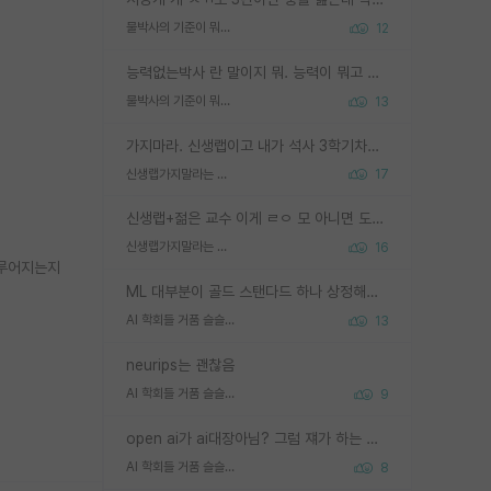
물박사의 기준이 뭐임?
12
능력없는박사 란 말이지 뭐. 능력이 뭐고 능력이 있다는게 뭔지는 사람마다 기준이 다르니까 얘기해봐야 서로 자기 기준만 얘기해서 논쟁이 끝이 안나고. 주위에서 능력있고 야심있는 신입생이 교수가 유의미한 피드백을 아예 안주면서 제대로된 과제에 참여해볼 기회도 제공하지 않고 잡일 뺑뺑이만 돌려서 맨날 단순작업만 하면서 밤새다가 눈빛이 점점 죽어가는걸 본 사람은 물박사는 교수탓이라고 하고, 교수는 이것저것 알려도 주고 기회도 주고 사수 동기 붙여주면서 어떻게든 끌고가려고 하는데 본인이 매일 뺀질거리면서 출근 하는둥마는둥 하다가 기껏 와서도 폰이나 쳐다보다가 실험 망치고 저녁약속있어서 먼저 가볼게요~ 하는걸 본 사람은 물박사는 본인탓이라고 함.
물박사의 기준이 뭐임?
13
가지마라. 신생랩이고 내가 석사 3학기차인데 최고참인데 나도 아무것도 모르는데 교수가 후배들 왜 논문 교육 안시키냐. 논문 왜 안 써오냐 닦달한다
신생랩가지말라는 이유가 있었구나
17
신생랩+젊은 교수 이게 ㄹㅇ 모 아니면 도인듯.
신생랩가지말라는 이유가 있었구나
16
이루어지는지
ML 대부분이 골드 스탠다드 하나 상정해놓고 (벤치마크 데이터셋이 여러 개면 여러 개 상정) 그거 얼마나 잘 맞추나 싸움임 가끔 번뜩이는 설계 철학을 보여주는 논문들도 있지만 대부분 그거 성적 얼마나 더 올리느라에 혈안이 되어 있는 측면이 잇음
AI 학회들 거품 슬슬 지적이 나오네요
13
neurips는 괜찮음
AI 학회들 거품 슬슬 지적이 나오네요
9
open ai가 ai대장아님? 그럼 쟤가 하는 말이 다 맞겠네
AI 학회들 거품 슬슬 지적이 나오네요
8