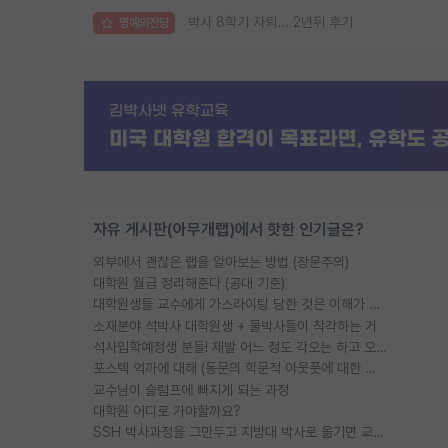
박사 8학기 자퇴... 2년뒤 후기
명예의전당
자유 게시판(아무개랩)에서 핫한 인기글은?
외부에서 괜찮은 랩을 알아보는 방법 (장문주의)
대학원 월급 정리해준다 (공대 기준)
대학원생들 교수에게 가스라이팅 당한 것은 이해가 갑니다. 안타깝네요.
소재분야 석박사 대학원생 + 물박사들이 착각하는 거
석사입학예정생 분들! 제발 어느 정도 각오는 하고 오세요.
포스텍 억까에 대해 (동문의 학문적 아웃풋에 대한 반박)
교수님이 슬럼프에 빠지게 되는 과정
대학원 어디로 가야할까요?
SSH 박사과정을 그만두고 지방대 박사로 옮기면 교수의 꿈은 끝일까요?