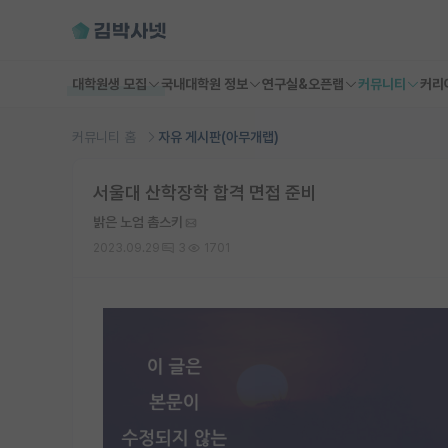
대학원생 모집
국내대학원 정보
연구실&오픈랩
커뮤니티
커리
커뮤니티 홈
자유 게시판(아무개랩)
서울대 산학장학 합격 면접 준비
밝은 노엄 촘스키
2023.09.29
3
1701