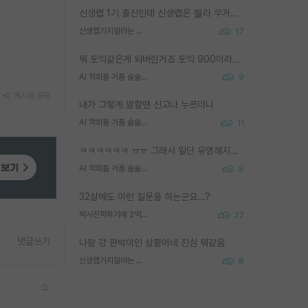
신생랩 1기 출신인데 신생랩은 줠라 무거운 바벨 같은거임. 들면 대박인데 못들면 깔려 죽음. 아무도 알려주지 않는 환경에서 자생해야하지만, 일단 살아남았다면 그 어떤 사람보다 악착같고 생존력 높은 사람으로 거듭날 수 있음
신생랩가지말라는 이유가 있었구나
17
뭐 토익같은게 되버린거죠 토익 900이라고 영어잘하는건 아닙니다만 잘하는사람은 다 900을 넘는 그런
AI 학회들 거품 슬슬 지적이 나오네요
9
게시글 공유
내가 그렇게 말할땐 신고나 누르더니
AI 학회들 거품 슬슬 지적이 나오네요
11
ㅋㅋㅋㅋㅋㅋ ㅠㅠ 그래서 일단 유명해지는게 중요한거같습니다
AI 학회들 거품 슬슬 지적이 나오네요
8
32살에도 이런 질문을 하는군요...?
박사진학하기에 2억은 괜찮은 (?) 정도의 경제력인가요
22
댓글쓰기
나랑 걍 판박이인 상황이네 진심 뭐같음
신생랩가지말라는 이유가 있었구나
8