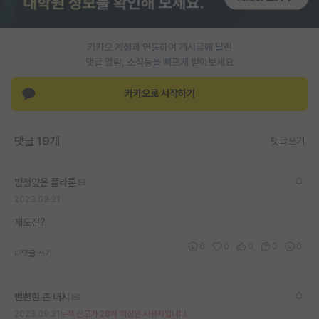
PI 전용 게시판
카카오 계정과 연동하여 게시글에 달린
인문사회 계열 게시판
댓글 알람, 소식등을 빠르게 받아보세요
특수/전문대학원 게시판
카카오로 시작하기
반도체/AI 게시판
장학금/장학생 게시판
댓글 19개
댓글쓰기
학술 정보 게시판
방정맞은 플라톤
홍보 게시판
2023.09.21
커리어
재도전?
0
0
0
0
0
유학교육
대댓글 쓰기
이벤트
뻔뻔한 존 내시
반도체 아카데미
2023.09.21
누적 신고가 20개 이상인 사용자입니다.