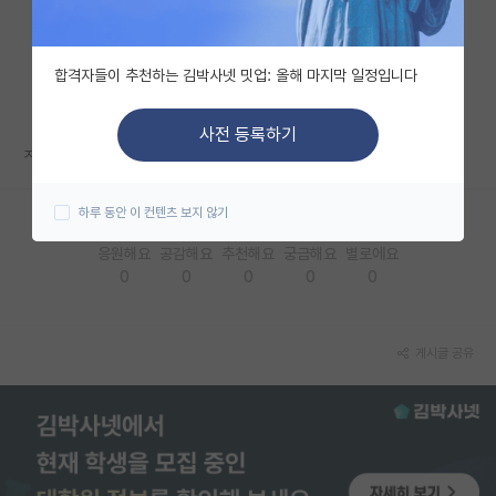
자유 게시판(아무개랩)
합격자들이 추천하는 김박사넷 밋업: 올해 마지막 일정입니다
미국 유학 게시판
미국 대학원 합격 후기 게시판
사전 등록하기
ㅈㅅ마렵다...
대학원생 모집 게시판
하루 동안 이 컨텐츠 보지 않기
대학원 합격 후기 게시판
응원해요
공감해요
추천해요
궁금해요
별로에요
연구실(PI) 홍보 게시판
0
0
0
0
0
석박사 채용 정보 게시판
임용 정보 게시판
게시글 공유
학부 인턴 게시판
취업 게시판
임용 후기 게시판