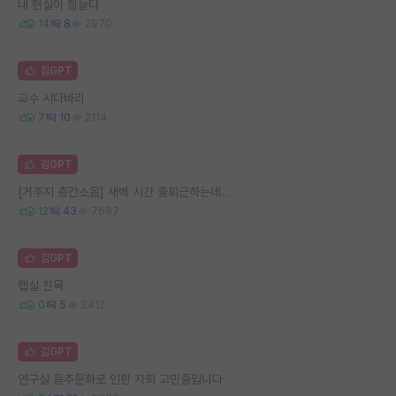
내 현실이 힘들다
14
8
2970
김GPT
교수 시다바리
7
10
2114
김GPT
[거주지 층간소음] 새벽 시간 출퇴근하는데..
12
43
7687
김GPT
랩실 친목
0
5
3412
김GPT
연구실 음주문화로 인한 자퇴 고민중입니다