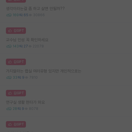
생각이라는걸 좀 하고 살면 안될까??
169
65
30866
김GPT
교수님 인성 꼭 확인하세요
143
27
22078
김GPT
가지말라는 랩실 여러유형 있지만 개인적으로는
33
9
7810
김GPT
연구실 생활 현타가 와요
28
9
8078
김GPT