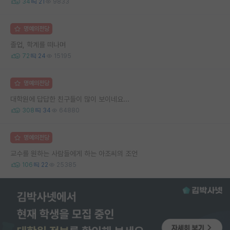
34
21
9833
명예의전당
졸업, 학계를 떠나며
72
24
15195
명예의전당
대학원에 답답한 친구들이 많이 보이네요...
308
34
64880
명예의전당
교수를 원하는 사람들에게 하는 아조씨의 조언
106
22
25385