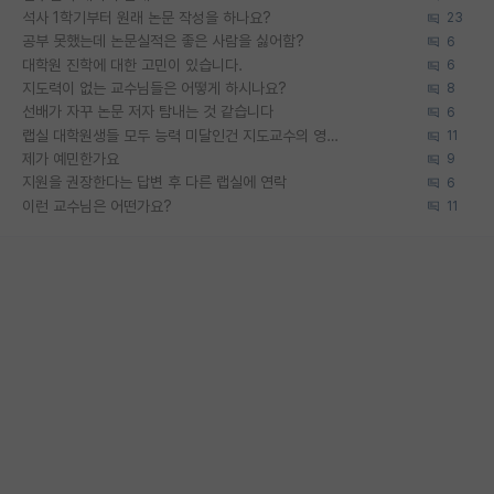
석사 1학기부터 원래 논문 작성을 하나요?
23
공부 못했는데 논문실적은 좋은 사람을 싫어함?
6
대학원 진학에 대한 고민이 있습니다.
6
지도력이 없는 교수님들은 어떻게 하시나요?
8
선배가 자꾸 논문 저자 탐내는 것 같습니다
6
랩실 대학원생들 모두 능력 미달인건 지도교수의 영향 아닌가?
11
제가 예민한가요
9
지원을 권장한다는 답변 후 다른 랩실에 연락
6
이런 교수님은 어떤가요?
11