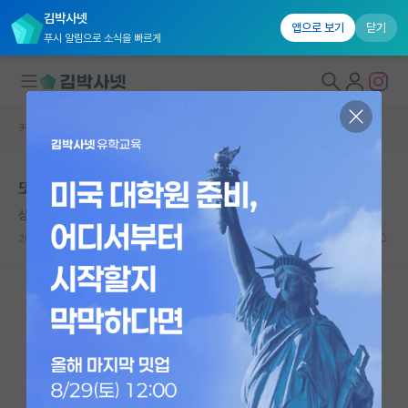
김박사넷
앱으로 보기
닫기
푸시 알림으로 소식을 빠르게
커뮤니티 홈
자유 게시판(아무개랩)
대학원생 모집
또 카장이야
국내대학원 정보
상처받은 앙투안 라부아지에
*
연구실&오픈랩
2023.09.21
19
2357
커뮤니티
커뮤니티 홈
전체글보기
베스트 게시판
IF 명예의전당