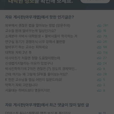
자유 게시판(아무개랩)에서 핫한 인기글은?
외부에서 괜찮은 랩을 알아보는 방법 (장문주의)
281
교수들 원래 말바꾸는게 일상인가요?
16
소재분야 석박사 대학원생 + 물박사들이 착각하는 거
79
연구실 동기가 경쟁의식 너무 강해서 불편함
26
말바꾸기 하는 교수는 피하세요
56
대학원 자퇴 2년 후
114
이사이트가 처음엔 정말 도움많이됐는데
27
신생랩가지말라는 이유가 있었구나
24
박사진학하기에 2억은 괜찮은 (?) 정도의 경제력인가요
9
근데 여기는 왜 그렇게 SPK를 물어보는거임?
28
K 전전 교수님들 랩실 어떤지 질문드려요!
5
막학기 자퇴 고민됩니다
3
서울대는 하버드보다 명문이지만
9
자유 게시판(아무개랩)에서 최근 댓글이 많이 달린 글
[카이스트 AI시스템학과] 면접 보신 분 계신가요...
11