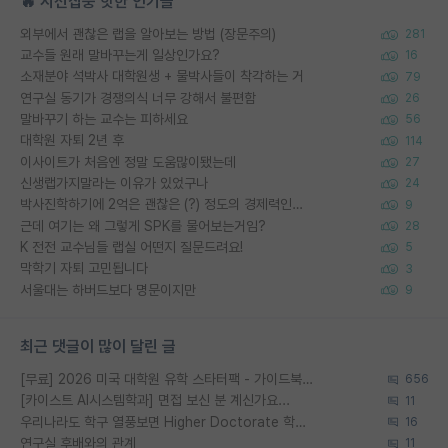
🔥 시선집중 핫한 인기글
외부에서 괜찮은 랩을 알아보는 방법 (장문주의)
281
교수들 원래 말바꾸는게 일상인가요?
16
소재분야 석박사 대학원생 + 물박사들이 착각하는 거
79
연구실 동기가 경쟁의식 너무 강해서 불편함
26
말바꾸기 하는 교수는 피하세요
56
대학원 자퇴 2년 후
114
이사이트가 처음엔 정말 도움많이됐는데
27
신생랩가지말라는 이유가 있었구나
24
박사진학하기에 2억은 괜찮은 (?) 정도의 경제력인가요
9
근데 여기는 왜 그렇게 SPK를 물어보는거임?
28
K 전전 교수님들 랩실 어떤지 질문드려요!
5
막학기 자퇴 고민됩니다
3
서울대는 하버드보다 명문이지만
9
최근 댓글이 많이 달린 글
[무료] 2026 미국 대학원 유학 스타터팩 - 가이드북 & 합격자 컨택메일 템플릿
656
[카이스트 AI시스템학과] 면접 보신 분 계신가요...
11
우리나라도 학구 열풍보면 Higher Doctorate 학위가 필요하다고 봅니다.
16
연구실 후배와의 관계
11