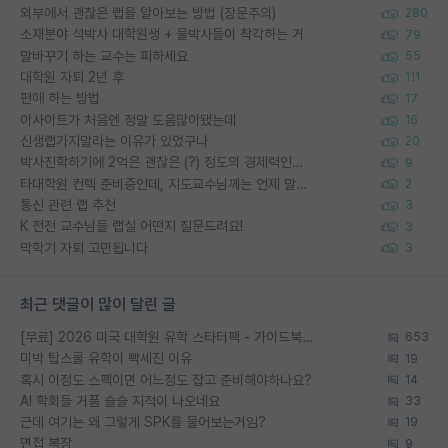
외부에서 괜찮은 랩을 알아보는 방법 (장문주의)
280
소재분야 석박사 대학원생 + 물박사들이 착각하는 거
79
말바꾸기 하는 교수는 피하세요
55
대학원 자퇴 2년 후
111
편애 하는 방법
17
이사이트가 처음엔 정말 도움많이됐는데
16
신생랩가지말라는 이유가 있었구나
20
박사진학하기에 2억은 괜찮은 (?) 정도의 경제력인가요
9
타대학원 컨텍 준비중인데, 지도교수님께는 언제 말씀드려야 할까요?
2
통신 관련 랩 추천
3
K 전전 교수님들 랩실 어떤지 질문드려요!
3
막학기 자퇴 고민됩니다
3
최근 댓글이 많이 달린 글
[무료] 2026 미국 대학원 유학 스타터팩 - 가이드북 & 합격자 컨택메일 템플릿
653
미박 탑스쿨 유학이 빡세진 이유
19
혹시 이정도 스펙이면 어느정도 잡고 준비해야하나요?
14
AI 학회들 거품 슬슬 지적이 나오네요
33
근데 여기는 왜 그렇게 SPK를 물어보는거임?
19
면접 복장
9