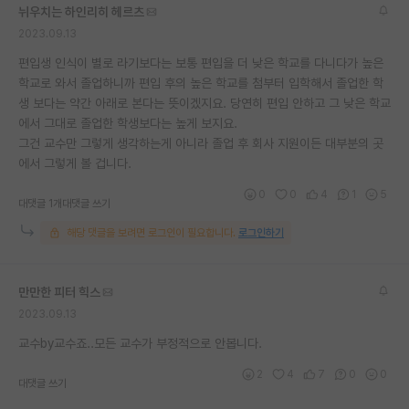
뉘우치는 하인리히 헤르츠
재팬라운지 🌸
2023.09.13
편입생 인식이 별로 라기보다는 보통 편입을 더 낮은 학교를 다니다가 높은
학교로 와서 졸업하니까 편입 후의 높은 학교를 첨부터 입학해서 졸업한 학
생 보다는 약간 아래로 본다는 뜻이겠지요. 당연히 편입 안하고 그 낮은 학교
에서 그대로 졸업한 학생보다는 높게 보지요.
그건 교수만 그렇게 생각하는게 아니라 졸업 후 회사 지원이든 대부분의 곳
에서 그렇게 볼 겁니다.
0
0
4
1
5
대댓글 1개
대댓글 쓰기
해당 댓글을 보려면 로그인이 필요합니다.
로그인하기
만만한 피터 힉스
2023.09.13
교수by교수죠..모든 교수가 부정적으로 안봅니다.
2
4
7
0
0
대댓글 쓰기