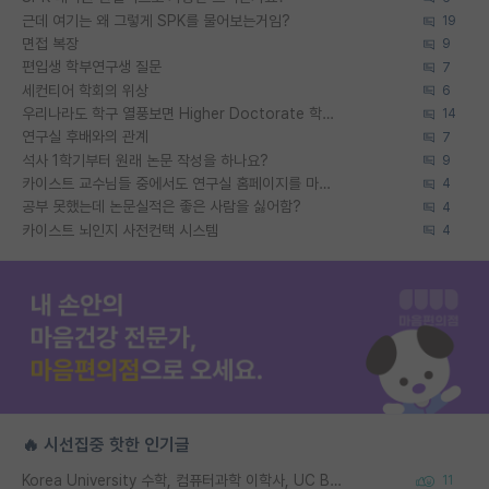
근데 여기는 왜 그렇게 SPK를 물어보는거임?
19
면접 복장
9
편입생 학부연구생 질문
7
세컨티어 학회의 위상
6
우리나라도 학구 열풍보면 Higher Doctorate 학위가 필요하다고 봅니다.
14
연구실 후배와의 관계
7
석사 1학기부터 원래 논문 작성을 하나요?
9
카이스트 교수님들 중에서도 연구실 홈페이지를 마련 안 하신 분들이 계시던데
4
공부 못했는데 논문실적은 좋은 사람을 싫어함?
4
카이스트 뇌인지 사전컨택 시스템
4
🔥 시선집중 핫한 인기글
Korea University 수학, 컴퓨터과학 이학사, UC Berkeley 산업공학 대학원 공학박사가 되는 것은 쉽지 않겠죠?
11