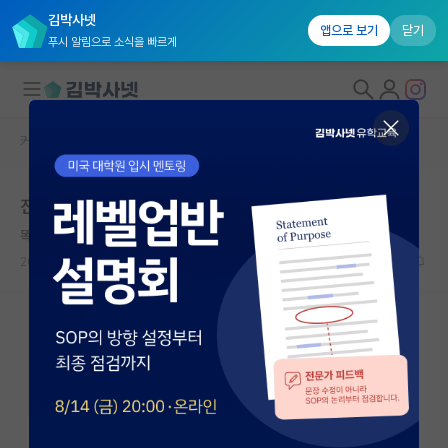
김박사넷
앱으로 보기
닫기
푸시 알림으로 소식을 빠르게
커뮤니티 홈
자유 게시판(아무개랩)
대학원생 모집
진짜 교수님들한테 편입생들 인식이 안좋나요?
국내대학원 정보
똑똑한 마이클 패러데이
연구실&오픈랩
2023.09.13
14
7916
커뮤니티
커뮤니티 홈
전체글보기
베스트 게시판
IF 명예의전당