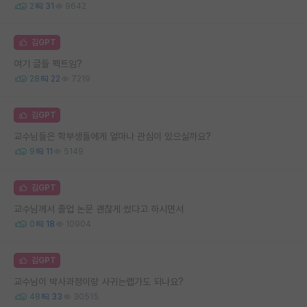
2
31
9642
김GPT
여기 글들 펙트임?
28
22
7219
김GPT
교수님들은 학부생들에게 얼마나 관심이 있으실까요?
9
11
5149
김GPT
교수님께서 졸업 논문 괜찮게 썼다고 하시면서
0
18
10904
김GPT
교수님이 박사과정이랑 사귀는랩가도 되나요?
48
33
30515