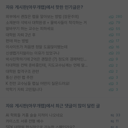
자유 게시판(아무개랩)에서 핫한 인기글은?
외부에서 괜찮은 랩을 알아보는 방법 (장문주의)
280
소재분야 석박사 대학원생 + 물박사들이 착각하는 거
79
말바꾸기 하는 교수는 피하세요
55
대학원 자퇴 2년 후
111
편애 하는 방법
17
이사이트가 처음엔 정말 도움많이됐는데
16
신생랩가지말라는 이유가 있었구나
20
박사진학하기에 2억은 괜찮은 (?) 정도의 경제력인가요
9
타대학원 컨텍 준비중인데, 지도교수님께는 언제 말씀드려야 할까요?
2
대학원 합격구조 관련
2
통신 관련 랩 추천
3
K 전전 교수님들 랩실 어떤지 질문드려요!
3
막학기 자퇴 고민됩니다
3
자유 게시판(아무개랩)에서 최근 댓글이 많이 달린 글
AI 학회들 거품 슬슬 지적이 나오네요
33
카이스트 서류 전형 배수
11
SPK 대학원 현실적으로 가능한 스펙인가요?
6