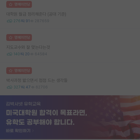
명예의전당
대학원 월급 정리해준다 (공대 기준)
276
91
287659
명예의전당
지도교수와 잘 맞는다는것
140
20
64584
명예의전당
박사과정 밟으면서 점점 드는 생각들
327
47
62706