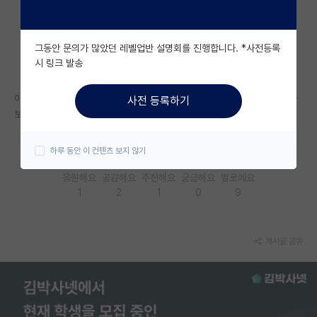
자유 게시판(아무개랩)
그동안 문의가 많았던 레벨업반 설명회를 진행합니다. *사전등록
미국 유학 게시판
시 링크 발송
미국 대학원 합격 후기 게시판
아직 학부생인데 제 주변 편입생들은 더 노력도 많이 하고, 원래 제 과 애들
사전 등록하기
대학원생 모집 게시판
보다 실력 좋은 모습도 보여줘서요.
대학원 합격 후기 게시판
하루 동안 이 컨텐츠 보지 않기
연구실(PI) 홍보 게시판
응원해요
공감해요
추천해요
궁금해요
별로에요
1
2
1
0
9
석박사 채용 정보 게시판
임용 정보 게시판
게시글 공유
학부 인턴 게시판
취업 게시판
임용 후기 게시판