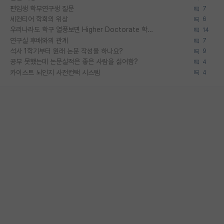
편입생 학부연구생 질문
7
세컨티어 학회의 위상
6
우리나라도 학구 열풍보면 Higher Doctorate 학위가 필요하다고 봅니다.
14
연구실 후배와의 관계
7
석사 1학기부터 원래 논문 작성을 하나요?
9
공부 못했는데 논문실적은 좋은 사람을 싫어함?
4
카이스트 뇌인지 사전컨택 시스템
4