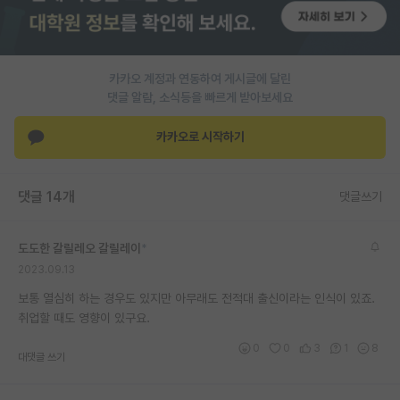
PI 전용 게시판
인문사회 계열 게시판
카카오 계정과 연동하여 게시글에 달린
댓글 알람, 소식등을 빠르게 받아보세요
특수/전문대학원 게시판
반도체/AI 게시판
카카오로 시작하기
장학금/장학생 게시판
댓글 14개
댓글쓰기
학술 정보 게시판
홍보 게시판
도도한 갈릴레오 갈릴레이
*
2023.09.13
커리어
보통 열심히 하는 경우도 있지만 아무래도 전적대 출신이라는 인식이 있죠.
유학교육
취업할 때도 영향이 있구요.
이벤트
0
0
3
1
8
대댓글 쓰기
반도체 아카데미