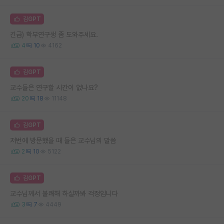
김GPT
긴급) 학부연구생 좀 도와주세요.
4
10
4162
김GPT
교수들은 연구할 시간이 없나요?
20
18
11148
김GPT
저번에 방문했을 때 들은 교수님의 말씀
2
10
5122
김GPT
교수님께서 불쾌해 하실까봐 걱정입니다
3
7
4449