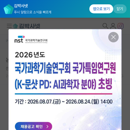
김박사넷
앱으로 보기
닫기
푸시 알림으로 소식을 빠르게
커뮤니티 홈
자유 게시판(아무개랩)
대학원생 모집
논문분석 하는데 보통 얼마나 걸리시나요?
국내대학원 정보
깐깐한 백석
연구실&오픈랩
2023.09.10
8
3606
커뮤니티
커뮤니티 홈
전체글보기
베스트 게시판
IF 명예의전당