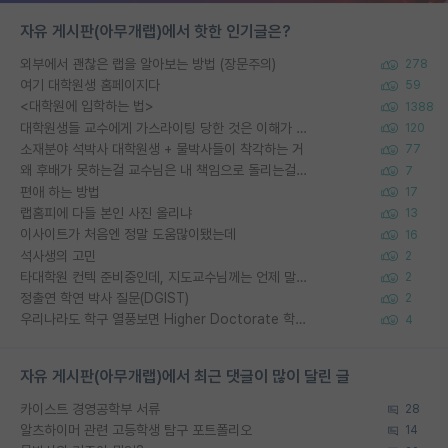
자유 게시판(아무개랩)에서 핫한 인기글은?
외부에서 괜찮은 랩을 알아보는 방법 (장문주의)
278
여기 대학원생 홈페이지다
59
<대학원에 입학하는 법>
1388
대학원생들 교수에게 가스라이팅 당한 것은 이해가 갑니다. 안타깝네요.
120
소재분야 석박사 대학원생 + 물박사들이 착각하는 거
77
왜 후배가 못하는걸 교수님은 내 책임으로 돌리는걸까요?
7
편애 하는 방법
17
랩홈피에 다들 본인 사진 올리냐
13
이사이트가 처음엔 정말 도움많이됐는데
16
석사생의 고민
2
타대학원 컨텍 준비중인데, 지도교수님께는 언제 말씀드려야 할까요?
2
정출연 학연 박사 질문(DGIST)
2
우리나라도 학구 열풍보면 Higher Doctorate 학위가 필요하다고 봅니다.
4
자유 게시판(아무개랩)에서 최근 댓글이 많이 달린 글
카이스트 경영공학부 서류
28
알츠하이머 관련 고등학생 탐구 포트폴리오
14