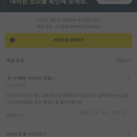
PI 전용 게시판
카카오 계정과 연동하여 게시글에 달린
인문사회 계열 게시판
댓글 알람, 소식등을 빠르게 받아보세요
특수/전문대학원 게시판
카카오로 시작하기
반도체/AI 게시판
장학금/장학생 게시판
댓글 8개
댓글쓰기
학술 정보 게시판
약삭빠른 버트런드 러셀
홍보 게시판
2023.09.10
커리어
석사 2년차이고 저는 보통 연구랑 병행하면서 일주일은 잡아야하는거 같습
니다 보충자료랑 주석 몇개도 좀 훑어야해서요
유학교육
0
0
0
0
0
대댓글 쓰기
이벤트
반도체 아카데미
자상한 장 폴 사르트르