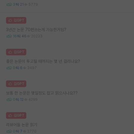
3
21
5779
김GPT
3년간 논문 70편쓰는게 가능한거임?
16
46
20233
김GPT
좋은 논문이 투고될 때까지는 몇 년 걸리나요?
0
6
3497
김GPT
보통 한 논문은 몇일정도 잡고 읽으시나요??
0
12
4299
김GPT
리뷰어들 논문 읽기
0
7
2770