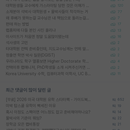
대학원생들 교수에게 가스라이팅 당한 것은 이해가 갑니다. 안타깝네요.
120
소재분야 석박사 대학원생 + 물박사들이 착각하는 거
77
왜 후배가 못하는걸 교수님은 내 책임으로 돌리는걸까요?
7
편애 하는 방법
17
랩홈피에 다들 본인 사진 올리냐
13
이사이트가 처음엔 정말 도움많이됐는데
16
석사생의 고민
2
타대학원 컨텍 준비중인데, 지도교수님께는 언제 말씀드려야 할까요?
2
정출연 학연 박사 질문(DGIST)
2
우리나라도 학구 열풍보면 Higher Doctorate 학위가 필요하다고 봅니다.
4
컨택이후 랩매니저, PhD학생들 소개 시켜주신거면 거의 컨펌에 가깝나요?
2
Korea University 수학, 컴퓨터과학 이학사, UC Berkeley 산업공학 대학원 공학박사가 되는 것은 쉽지 않겠죠?
11
최근 댓글이 많이 달린 글
[무료] 2026 미국 대학원 유학 스타터팩 - 가이드북 & 합격자 컨택메일 템플릿
652
미박 탑스쿨 유학이 빡세진 이유
19
혹시 이정도 스펙이면 어느정도 잡고 준비해야하나요?
14
물박사의 기준이 뭐임?
22
장학금 모은 랩비통장
21