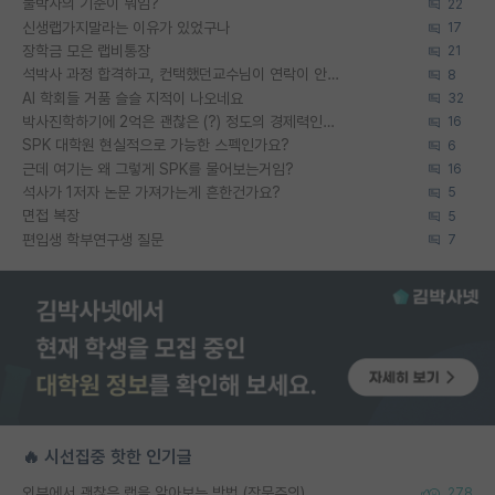
물박사의 기준이 뭐임?
22
신생랩가지말라는 이유가 있었구나
17
장학금 모은 랩비통장
21
석박사 과정 합격하고, 컨택했던교수님이 연락이 안됩니다...
8
AI 학회들 거품 슬슬 지적이 나오네요
32
박사진학하기에 2억은 괜찮은 (?) 정도의 경제력인가요
16
SPK 대학원 현실적으로 가능한 스펙인가요?
6
근데 여기는 왜 그렇게 SPK를 물어보는거임?
16
석사가 1저자 논문 가져가는게 흔한건가요?
5
면접 복장
5
편입생 학부연구생 질문
7
🔥 시선집중 핫한 인기글
외부에서 괜찮은 랩을 알아보는 방법 (장문주의)
278