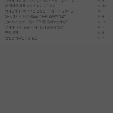
석박사 과정 합격하고, 컨택했던교수님이 연락이 안됩니다...
8
AI 학회들 거품 슬슬 지적이 나오네요
32
박사진학하기에 2억은 괜찮은 (?) 정도의 경제력인가요
16
SPK 대학원 현실적으로 가능한 스펙인가요?
6
근데 여기는 왜 그렇게 SPK를 물어보는거임?
16
석사가 1저자 논문 가져가는게 흔한건가요?
5
면접 복장
5
편입생 학부연구생 질문
7