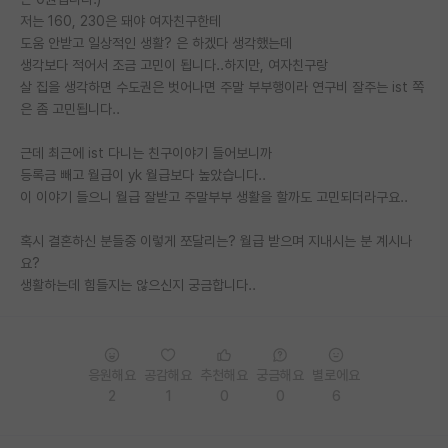
저는 160, 230은 돼야 여자친구한테
PI 전용 게시판
도움 안받고 일상적인 생활? 은 하겠다 생각했는데
생각보다 적어서 조금 고민이 됩니다..하지만, 여자친구랑
인문사회 계열 게시판
살 집을 생각하면 수도권은 벗어나면 주말 부부행이라 연구비 잘주는 ist 쪽
은 좀 고민됩니다..
특수/전문대학원 게시판
반도체/AI 게시판
근데 최근에 ist 다니는 친구이야기 들어보니까
등록금 빼고 월급이 yk 월급보다 높았습니다..
장학금/장학생 게시판
이 이야기 들으니 월급 잘받고 주말부부 생활을 할까도 고민되더라구요..
학술 정보 게시판
혹시 결혼하신 분들중 이렇게 쪼달리는? 월급 받으며 지내시는 분 계시나
요?
홍보 게시판
생활하는데 힘들지는 않으신지 궁금합니다..
커리어
유학교육
응원해요
공감해요
추천해요
궁금해요
별로에요
이벤트
2
1
0
0
6
반도체 아카데미