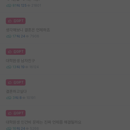
81
125
21801
김GPT
생각해보니 결혼은 언제하죠
17
24
7906
김GPT
대학원생 남자친구
13
19
16124
김GPT
결혼하고싶다
3
8
10191
김GPT
대학원생 인건비 문제는 진짜 언제쯤 해결될까요
16
24
5266