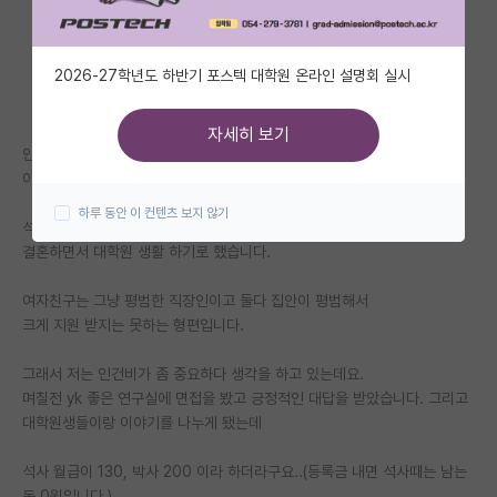
자유 게시판(아무개랩)
2026-27학년도 하반기 포스텍 대학원 온라인 설명회 실시
미국 유학 게시판
미국 대학원 합격 후기 게시판
자세히 보기
안녕하세요
대학원생 모집 게시판
이번에 대학원들어가면서 결혼 준비중인 학생입니다.
하루 동안 이 컨텐츠 보지 않기
대학원 합격 후기 게시판
석박통합 지원 예정이고, 여자친구랑 제가 나이가 좀 있어서
결혼하면서 대학원 생활 하기로 했습니다.
연구실(PI) 홍보 게시판
여자친구는 그냥 평범한 직장인이고 둘다 집안이 평범해서
석박사 채용 정보 게시판
크게 지원 받지는 못하는 형편입니다.
임용 정보 게시판
그래서 저는 인건비가 좀 중요하다 생각을 하고 있는데요.
학부 인턴 게시판
며칠전 yk 좋은 연구실에 면접을 봤고 긍정적인 대답을 받았습니다. 그리고
대학원생들이랑 이야기를 나누게 됐는데
취업 게시판
석사 월급이 130, 박사 200 이라 하더라구요..(등록금 내면 석사때는 남는
임용 후기 게시판
돈 0원입니다.)