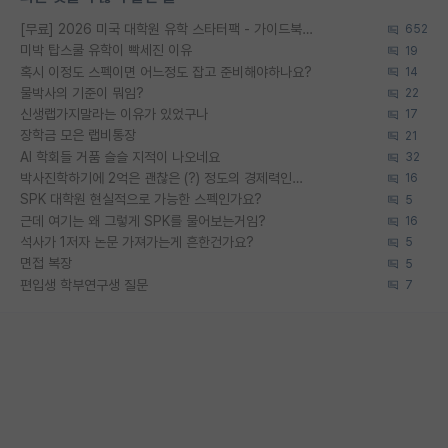
[무료] 2026 미국 대학원 유학 스타터팩 - 가이드북 & 합격자 컨택메일 템플릿
652
미박 탑스쿨 유학이 빡세진 이유
19
혹시 이정도 스펙이면 어느정도 잡고 준비해야하나요?
14
물박사의 기준이 뭐임?
22
신생랩가지말라는 이유가 있었구나
17
장학금 모은 랩비통장
21
AI 학회들 거품 슬슬 지적이 나오네요
32
박사진학하기에 2억은 괜찮은 (?) 정도의 경제력인가요
16
SPK 대학원 현실적으로 가능한 스펙인가요?
5
근데 여기는 왜 그렇게 SPK를 물어보는거임?
16
석사가 1저자 논문 가져가는게 흔한건가요?
5
면접 복장
5
편입생 학부연구생 질문
7