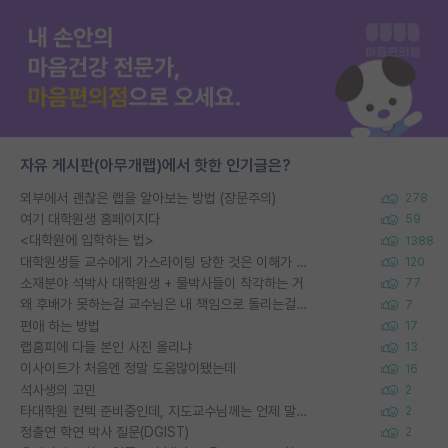
자유 게시판(아무개랩)에서 핫한 인기글은?
외부에서 괜찮은 랩을 알아보는 방법 (장문주의)
278
여기 대학원생 홈페이지다
59
<대학원에 입학하는 법>
1388
대학원생들 교수에게 가스라이팅 당한 것은 이해가 갑니다. 안타깝네요.
120
소재분야 석박사 대학원생 + 물박사들이 착각하는 거
77
왜 후배가 못하는걸 교수님은 내 책임으로 돌리는걸까요?
7
편애 하는 방법
17
랩홈피에 다들 본인 사진 올리냐
13
이사이트가 처음엔 정말 도움많이됐는데
16
석사생의 고민
2
타대학원 컨텍 준비중인데, 지도교수님께는 언제 말씀드려야 할까요?
2
정출연 학연 박사 질문(DGIST)
2