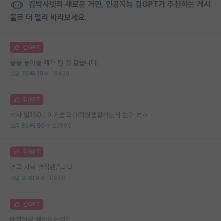
김박사넷의 새로운 거인, 인공지능 김GPT가 추천하는 게시
물로 더 멀리 바라보세요.
김GPT
슬슬 놓아줄 때가 된 것 같습니다.
76
10
18438
김GPT
석사 월150.. 이거받고 대학원생활하는게 현타 ㄹㅇ
86
69
22895
김GPT
결국 자퇴 결심했습니다.
31
6
10950
김GPT
대학원을 왜가는거임?