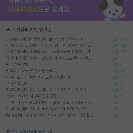
🔥 시선집중 핫한 인기글
외부에서 괜찮은 랩을 알아보는 방법 (장문주의)
278
대학원생들 교수에게 가스라이팅 당한 것은 이해가 갑니다. 안타깝네요.
120
소재분야 석박사 대학원생 + 물박사들이 착각하는 거
77
왜 후배가 못하는걸 교수님은 내 책임으로 돌리는걸까요?
7
편애 하는 방법
17
랩홈피에 다들 본인 사진 올리냐
13
이사이트가 처음엔 정말 도움많이됐는데
16
석사생의 고민
2
타대학원 컨텍 준비중인데, 지도교수님께는 언제 말씀드려야 할까요?
2
정출연 학연 박사 질문(DGIST)
2
우리나라도 학구 열풍보면 Higher Doctorate 학위가 필요하다고 봅니다.
4
컨택이후 랩매니저, PhD학생들 소개 시켜주신거면 거의 컨펌에 가깝나요?
2
Korea University 수학, 컴퓨터과학 이학사, UC Berkeley 산업공학 대학원 공학박사가 되는 것은 쉽지 않겠죠?
11
최근 댓글이 많이 달린 글