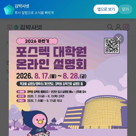
김박사넷
앱으로 보기
닫기
푸시 알림으로 소식을 빠르게
커뮤니티 홈
자유 게시판(아무개랩)
대학원생 모집
인건비 많이 중요하겠죠...?
국내대학원 정보
짓궂은 그레고어 멘델
*
연구실&오픈랩
2023.09.10
20
4480
커뮤니티
커뮤니티 홈
전체글보기
베스트 게시판
IF 명예의전당