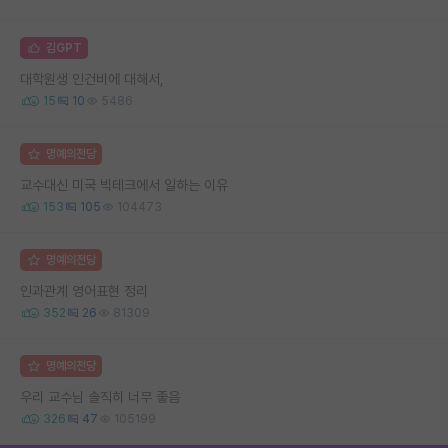
김GPT
대학원생 인건비에 대해서,
15
10
5486
명예의전당
교수대신 미국 빅테크에서 일하는 이유
153
105
104473
명예의전당
인과관계 영어표현 정리
352
26
81309
명예의전당
우리 교수님 솔직히 너무 좋음
326
47
105199