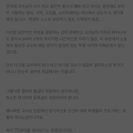
만약에 교수님이 너가 하고 싶은거 찾아서 해봐 라고 하시는 경우에도 본인
PI 전용 게시판
이 사용하는 장비, 시약, 소모품, 소프트웨어는 어디에서 오는가 도 생각을
해야 합니다.. 학생이 스스로 감당하기 힘든 가격대가 많죠.
인문사회 계열 게시판
이러한 금잔적인 부분을 충당하는 것이 과제이고 교수님이 아무리 뛰어나셔
특수/전문대학원 게시판
도 혼자서 a부터 z까지 하시기엔 시간적으로 무리가 많죠. 이 부분에서 노동
반도체/AI 게시판
력이 필요한 교수와 해당 연구가 관심이 있는 학생 사이의 이해관계가 맞는
것이죠.
장학금/장학생 게시판
단지 이것을 공부하러 왔다 라고 하기엔 교수가 일일히 알려주는게 연구가
학술 정보 게시판
아니니 단순히 공부로 취급해서는 안됩니다.
홍보 게시판
그렇다면 얼마의 월급이 작합하다 생각하나면,
커리어
최소한 의식주와 등록금이 보장되어야 합니다.
유학교육
왜냐하면 교수님 입장에서 장기적으로 인건비 대비 학생들의 프로그래스 효
이벤트
율의 마지노선이니까요.
반도체 아카데미
제가 70년대를 겪어보지는 못했습니다만,