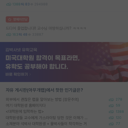
1388
83
294988
명예의전당
드디어 졸업합니다!! 교수님 마땅하십니까? ㅋㅋㅋㅋ
163
48
33887
자유 게시판(아무개랩)에서 핫한 인기글은?
외부에서 괜찮은 랩을 알아보는 방법 (장문주의)
278
여기 대학원생 홈페이지다
59
<대학원에 입학하는 법>
1388
대학원생들 교수에게 가스라이팅 당한 것은 이해가 갑니다. 안타깝네요.
120
소재분야 석박사 대학원생 + 물박사들이 착각하는 거
77