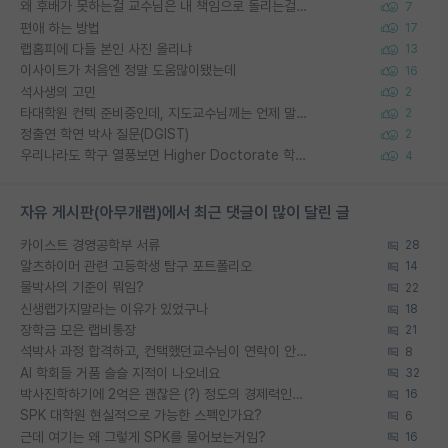
왜 후배가 못하는걸 교수님은 내 책임으로 돌리는걸까요?
7
편애 하는 방법
17
랩홈피에 다들 본인 사진 올리냐
13
이사이트가 처음엔 정말 도움많이됐는데
16
석사생의 고민
2
타대학원 컨텍 준비중인데, 지도교수님께는 언제 말씀드려야 할까요?
2
정출연 학연 박사 질문(DGIST)
2
우리나라도 학구 열풍보면 Higher Doctorate 학위가 필요하다고 봅니다.
4
자유 게시판(아무개랩)에서 최근 댓글이 많이 달린 글
카이스트 경영공학부 서류
28
알츠하이머 관련 고등학생 탐구 포트폴리오
14
물박사의 기준이 뭐임?
22
신생랩가지말라는 이유가 있었구나
18
장학금 모은 랩비통장
21
석박사 과정 합격하고, 컨택했던교수님이 연락이 안됩니다...
8
AI 학회들 거품 슬슬 지적이 나오네요
32
박사진학하기에 2억은 괜찮은 (?) 정도의 경제력인가요
16
SPK 대학원 현실적으로 가능한 스펙인가요?
6
근데 여기는 왜 그렇게 SPK를 물어보는거임?
16