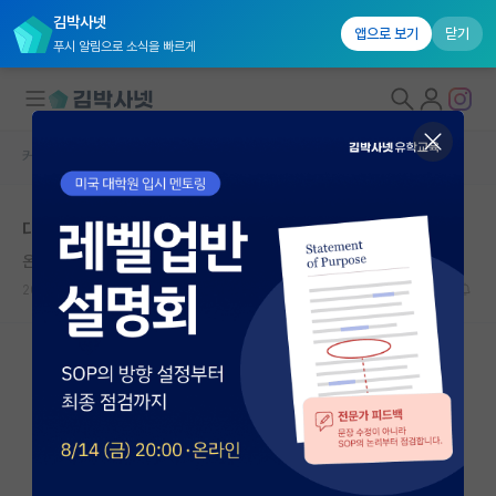
김박사넷
앱으로 보기
닫기
푸시 알림으로 소식을 빠르게
커뮤니티 홈
자유 게시판(아무개랩)
대학원생 모집
대학원생 인건비에 대해서,
국내대학원 정보
온화한 피타고라스
연구실&오픈랩
2025.02.04
10
5487
커뮤니티
커뮤니티 홈
전체글보기
베스트 게시판
IF 명예의전당