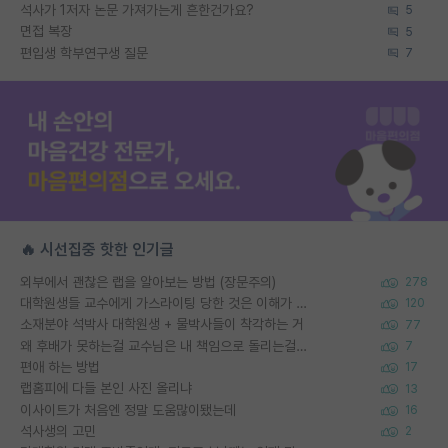
석사가 1저자 논문 가져가는게 흔한건가요?
5
면접 복장
5
편입생 학부연구생 질문
7
🔥 시선집중 핫한 인기글
외부에서 괜찮은 랩을 알아보는 방법 (장문주의)
278
대학원생들 교수에게 가스라이팅 당한 것은 이해가 갑니다. 안타깝네요.
120
소재분야 석박사 대학원생 + 물박사들이 착각하는 거
77
왜 후배가 못하는걸 교수님은 내 책임으로 돌리는걸까요?
7
편애 하는 방법
17
랩홈피에 다들 본인 사진 올리냐
13
이사이트가 처음엔 정말 도움많이됐는데
16
석사생의 고민
2