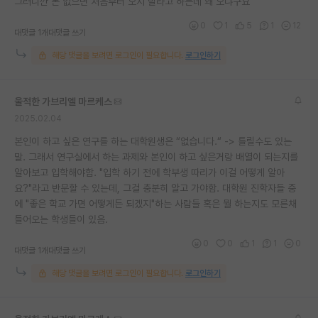
그러니깐 돈 없으면 처음부터 오지 말라고 하는데 왜 오냐구요
0
1
5
1
12
대댓글 1개
대댓글 쓰기
해당 댓글을 보려면 로그인이 필요합니다.
로그인하기
울적한 가브리엘 마르케스
2025.02.04
본인이 하고 싶은 연구를 하는 대학원생은 “없습니다.“ -> 틀릴수도 있는
말. 그래서 연구실에서 하는 과제와 본인이 하고 싶은거랑 배열이 되는지를
알아보고 입학해야함. "입학 하기 전에 학부생 따리가 이걸 어떻게 알아
요?"라고 반문할 수 있는데, 그걸 충분히 알고 가야함. 대학원 진학자들 중
에 "좋은 학교 가면 어떻게든 되겠지"하는 사람들 혹은 뭘 하는지도 모른채
들어오는 학생들이 있음.
0
0
1
1
0
대댓글 1개
대댓글 쓰기
해당 댓글을 보려면 로그인이 필요합니다.
로그인하기