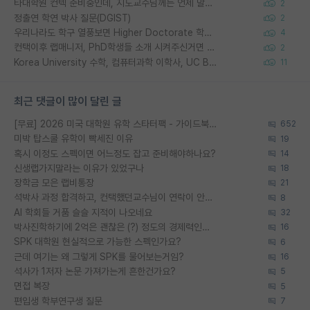
타대학원 컨텍 준비중인데, 지도교수님께는 언제 말씀드려야 할까요?
2
정출연 학연 박사 질문(DGIST)
2
우리나라도 학구 열풍보면 Higher Doctorate 학위가 필요하다고 봅니다.
4
컨택이후 랩매니저, PhD학생들 소개 시켜주신거면 거의 컨펌에 가깝나요?
2
Korea University 수학, 컴퓨터과학 이학사, UC Berkeley 산업공학 대학원 공학박사가 되는 것은 쉽지 않겠죠?
11
최근 댓글이 많이 달린 글
[무료] 2026 미국 대학원 유학 스타터팩 - 가이드북 & 합격자 컨택메일 템플릿
652
미박 탑스쿨 유학이 빡세진 이유
19
혹시 이정도 스펙이면 어느정도 잡고 준비해야하나요?
14
신생랩가지말라는 이유가 있었구나
18
장학금 모은 랩비통장
21
석박사 과정 합격하고, 컨택했던교수님이 연락이 안됩니다...
8
AI 학회들 거품 슬슬 지적이 나오네요
32
박사진학하기에 2억은 괜찮은 (?) 정도의 경제력인가요
16
SPK 대학원 현실적으로 가능한 스펙인가요?
6
근데 여기는 왜 그렇게 SPK를 물어보는거임?
16
석사가 1저자 논문 가져가는게 흔한건가요?
5
면접 복장
5
편입생 학부연구생 질문
7