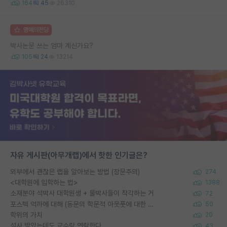
164
45
26310
명예의전당
박사논문 쓰는 엄마 계신가요?
105
24
13214
자유 게시판(아무개랩)에서 핫한 인기글은?
외부에서 괜찮은 랩을 알아보는 방법 (장문주의)
274
<대학원에 입학하는 법>
1388
소재분야 석박사 대학원생 + 물박사들이 착각하는 거
72
포스텍 억까에 대해 (동문의 학문적 아웃풋에 대한 반박)
50
학위의 가치
20
석사 받았는데도 교수랑 연락한다.
43