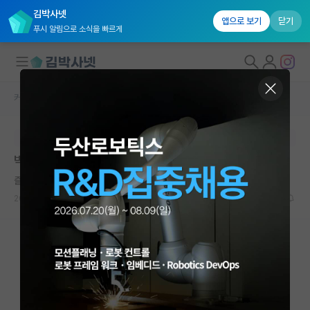
김박사넷
앱으로 보기
닫기
푸시 알림으로 소식을 빠르게
커뮤니티 홈
자유 게시판(아무개랩)
대학원생 모집
본문이 수정되지 않는 박제글입니다.
국내대학원 정보
박사과정 지도교수의 중요성은 어느 정도인가요?
연구실&오픈랩
즐거운 헤르만 헤세
커뮤니티
2023.09.01
16
7991
커뮤니티 홈
전체글보기
베스트 게시판
IF 명예의전당