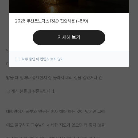
자유 게시판(아무개랩)
2026 두산로보틱스 R&D 집중채용 (~8/9)
미국 유학 게시판
미국 대학원 합격 후기 게시판
자세히 보기
대학원생 모집 게시판
안녕하세요 대학원 진학 희망하고 있는 학부생입니다
하루 동안 이 컨텐츠 보지 않기
대학원 합격 후기 게시판
다름 아니라 지도 교수님의 연구 지도가 나중에 박사과정까
연구실(PI) 홍보 게시판
밟을 때 얼마나 중요한지 잘 몰라서 미리 길을 걸었거나 걷
석박사 채용 정보 게시판
고 계신 분들께 질문드립니다.
임용 정보 게시판
학부 인턴 게시판
대학원에서 공부와 연구는 혼자 해야 하는 것이 맞지만 그럼
취업 게시판
에도 불구하고 교수님의 세세한 지도가 있으면 더 좋지 않을
임용 후기 게시판