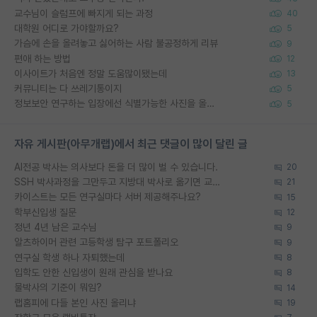
교수님이 슬럼프에 빠지게 되는 과정
40
대학원 어디로 가야할까요?
5
가슴에 손을 올려놓고 싫어하는 사람 불공정하게 리뷰
9
편애 하는 방법
12
이사이트가 처음엔 정말 도움많이됐는데
13
커뮤니티는 다 쓰레기통이지
5
정보보안 연구하는 입장에선 식별가능한 사진을 올리는건 비추이긴함
5
자유 게시판(아무개랩)에서 최근 댓글이 많이 달린 글
AI전공 박사는 의사보다 돈을 더 많이 벌 수 있습니다.
20
SSH 박사과정을 그만두고 지방대 박사로 옮기면 교수의 꿈은 끝일까요?
21
카이스트는 모든 연구실마다 서버 제공해주나요?
15
학부신입생 질문
12
정년 4년 남은 교수님
9
알츠하이머 관련 고등학생 탐구 포트폴리오
9
연구실 학생 하나 자퇴했는데
8
입학도 안한 신입생이 원래 관심을 받나요
8
물박사의 기준이 뭐임?
14
랩홈피에 다들 본인 사진 올리냐
19