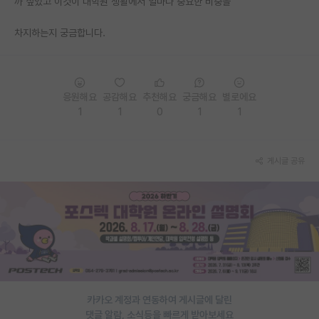
까 싶었고 이것이 대학원 생활에서 얼마나 중요한 비중을
PI 전용 게시판
차지하는지 궁금합니다.
인문사회 계열 게시판
특수/전문대학원 게시판
응원해요
공감해요
추천해요
궁금해요
별로에요
반도체/AI 게시판
1
1
0
1
1
장학금/장학생 게시판
게시글 공유
학술 정보 게시판
홍보 게시판
커리어
유학교육
이벤트
카카오 계정과 연동하여 게시글에 달린
반도체 아카데미
댓글 알람, 소식등을 빠르게 받아보세요