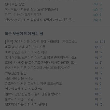
편애 하는 방법
12
이사이트가 처음엔 정말 도움많이됐는데
13
커뮤니티는 다 쓰레기통이지
5
정보보안 연구하는 입장에선 식별가능한 사진을 올리는건 비추이긴함
5
최근 댓글이 많이 달린 글
[무료] 2026 미국 대학원 유학 스타터팩 - 가이드북 & 합격자 컨택메일 템플릿
645
미국 박사 컨택 메일 답변 질문
10
미박 탑스쿨 유학이 빡세진 이유
17
혹시 이정도 스펙이면 어느정도 잡고 준비해야하나요?
14
SSH 박사과정을 그만두고 지방대 박사로 옮기면 교수의 꿈은 끝일까요?
21
카이스트는 모든 연구실마다 서버 제공해주나요?
15
학부신입생 질문
12
정년 4년 남은 교수님
9
알츠하이머 관련 고등학생 탐구 포트폴리오
9
연구실 학생 하나 자퇴했는데
8
입학도 안한 신입생이 원래 관심을 받나요
8
물박사의 기준이 뭐임?
14
랩홈피에 다들 본인 사진 올리냐
19