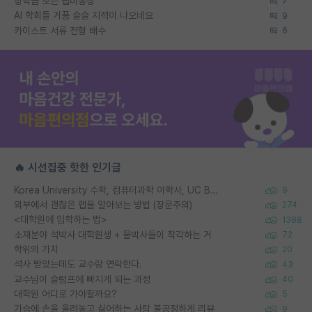
장학금 모은 랩비통장
7
AI 학회들 거품 슬슬 지적이 나오네요
9
카이스트 서류 전형 배수
6
🔥 시선집중 핫한 인기글
Korea University 수학, 컴퓨터과학 이학사, UC Berkeley 산업공학 대학원 공학박사가 되는 것은 쉽지 않겠죠?
9
외부에서 괜찮은 랩을 알아보는 방법 (장문주의)
274
<대학원에 입학하는 법>
1388
소재분야 석박사 대학원생 + 물박사들이 착각하는 거
72
학위의 가치
20
석사 받았는데도 교수랑 연락한다.
43
교수님이 슬럼프에 빠지게 되는 과정
40
대학원 어디로 가야할까요?
5
가슴에 손을 올려놓고 싫어하는 사람 불공정하게 리뷰
9