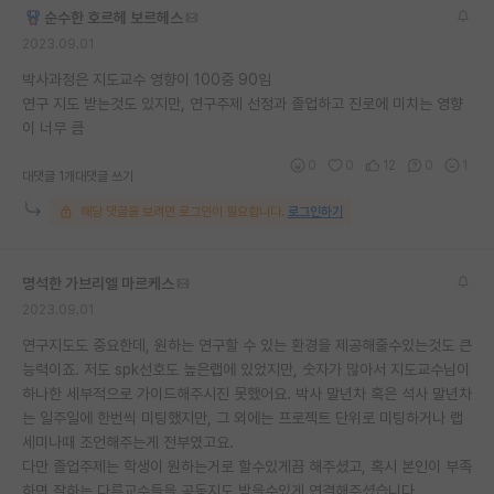
순수한 호르헤 보르헤스
2023.09.01
박사과정은 지도교수 영향이 100중 90임
연구 지도 받는것도 있지만, 연구주제 선정과 졸업하고 진로에 미치는 영향
이 너무 큼
0
0
12
0
1
대댓글 1개
대댓글 쓰기
해당 댓글을 보려면 로그인이 필요합니다.
로그인하기
명석한 가브리엘 마르케스
2023.09.01
연구지도도 중요한데, 원하는 연구할 수 있는 환경을 제공해줄수있는것도 큰
능력이죠. 저도 spk선호도 높은랩에 있었지만, 숫자가 많아서 지도교수님이
하나한 세부적으로 가이드해주시진 못했어요. 박사 말년차 혹은 석사 말년차
는 일주일에 한번씩 미팅했지만, 그 외에는 프로젝트 단위로 미팅하거나 랩
세미나때 조언해주는게 전부였고요.
다만 졸업주제는 학생이 원하는거로 할수있게끔 해주셨고, 혹시 본인이 부족
하면 잘하는 다른교수들을 공동지도 받을수있게 연결해주셨습니다.