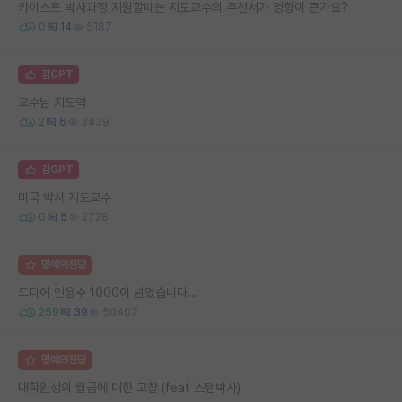
카이스트 박사과정 지원할때는 지도교수의 추천서가 영향이 큰가요?
0
14
5187
김GPT
교수님 지도력
2
6
3439
김GPT
미국 박사 지도교수
0
5
2728
명예의전당
드디어 인용수 1000이 넘었습니다...
259
39
50407
명예의전당
대학원생의 월급에 대한 고찰 (feat 스탠박사)