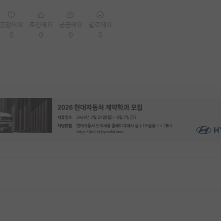
공감해요
추천해요
궁금해요
별로에요
0
0
0
0