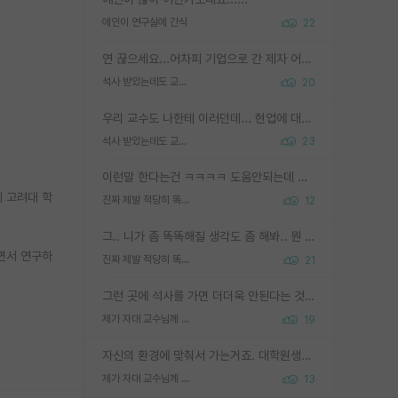
애인이 연구실에 간식
22
연 끊으세요...어차피 기업으로 간 제자 어떻게 못합니다. 기업에서는 교수들 사기꾼으로 보는 시선도 강하고, 앞에서나 교수님하고 떠받들어주지 많이 무시합니다. 영향력도 0에 수렴합니다. 그리고 생각해보십시오. 석사로 기업간 제자가 무슨 힘이 있다고 과제를 달라고 합니까? 말만 교수지 무능력자라고 생각합니다. 세금이 아깝습니다.
석사 받았는데도 교수랑 연락한다.
20
우리 교수도 나한테 이러던데... 현업에 대해 이해가 전혀 없고, 자기 말이면 다 되는 줄 알고. 학위동안 지도는 커녕 잡일만 시켜놓고 이제와서 주기적으로 연락 없으면 싸가지 없는 제자가 되버림.
석사 받았는데도 교수랑 연락한다.
23
이런말 한다는건 ㅋㅋㅋㅋ 도움안되는데 도움되는 척하는 멍청한 선배들이 우리 나가면 너 어떡하냐 ㅇㅈㄹ 하고 나가면 후배들이 이런말 하더라 ㅎㅎㅎ
 고려대 학
진짜 제발 적당히 똑똑한 박사과정이라도 위에 있었으면..
12
그.. 니가 좀 똑똑해질 생각도 좀 해봐.. 뭔 연구를 선배랑 계속 같이할 생각을하냐 박사과정이
면서 연구하
진짜 제발 적당히 똑똑한 박사과정이라도 위에 있었으면..
21
그런 곳에 석사를 가면 더더욱 안된다는 것을 깨달으시면 된겁니다!
제가 자대 교수님께 무례하게 행동한 걸까요?
19
자신의 환경에 맞춰서 가는거죠. 대학원생분이 질투하셔서 그러시는건 아닐지..
제가 자대 교수님께 무례하게 행동한 걸까요?
13