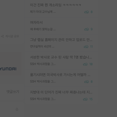
이건 진짜 뭔 개소리임 ㅋㅋㅋㅋㅋㅋ
제가 자대 교수님께 무례하게 행동한 걸까요?
8
여자라서
왜 후배가 못하는걸 교수님은 내 책임으로 돌리는걸까요?
9
게시글 공유
그냥 랩실 홈페이지 관리 안하고 업로드 안한거 아님?
연구실적이 4년의 공백이 있는거 어떻게 생각하냐
11
서성한 박사로 교수 된 사람 딱 1명 봤습니다. 근데 지방대 박사로 교수된 거는 기적이 일어나야되요. 서성한 학부부터여도 빡센게 교수임용일텐데 지방대박사로 무슨 교수가 되나요...... 중소기업/중견기업 팀장급/연구소장급이나 될거 같네요.
SSH 박사과정을 그만두고 지방대 박사로 옮기면 교수의 꿈은 끝일까요?
18
옮기시려면 미국박사로 가시는게 어떨까 싶네요. 교수가 꿈이면 미국박사 하고 미국교수 까지 같이 노리시는게 기회가 많지 않을까요?
SSH 박사과정을 그만두고 지방대 박사로 옮기면 교수의 꿈은 끝일까요?
8
댓글쓰기
지방대 이 단어가 진짜 너무 짜증나는데 지방대면 다 그냥 쓰레기인가요? 무슨 말 같지도 않은 댓글들이 있는건지??? 지방에도 충분히 좋은 대학 많고 충분히 잘하는 교수님들 많습니다 포항공대 4개 IST 대표 지거국들 여기 모두 다 지방에 있고 여기 출신들 중에 교수하는 분들 적지 않습니다 지거국 출신이 무슨 교수를 하냐?라고 생각할 사람들 많은데 상위 대표 지거국에 아웃라이어들 많습니다 결국 개인의 연구역량과 실적이 중요합니다 이 역량을 펼치는데 있어서 지도교수와의 합도 중요합니다. 그리고 경력이 필요하면 해외포닥까지 다녀오세요
SSH 박사과정을 그만두고 지방대 박사로 옮기면 교수의 꿈은 끝일까요?
15