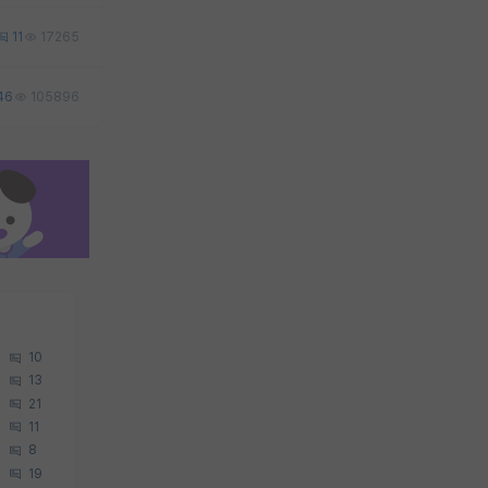
11
17265
46
105896
10
13
21
11
8
19