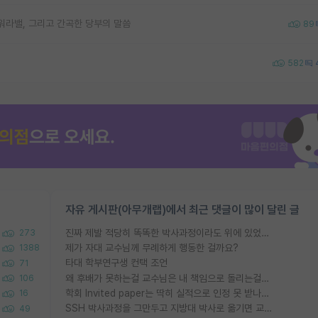
워라밸, 그리고 간곡한 당부의 말씀
89
582
자유 게시판(아무개랩)에서 최근 댓글이 많이 달린 글
진짜 제발 적당히 똑똑한 박사과정이라도 위에 있었으면..
273
제가 자대 교수님께 무례하게 행동한 걸까요?
1388
타대 학부연구생 컨택 조언
71
왜 후배가 못하는걸 교수님은 내 책임으로 돌리는걸까요?
106
학회 Invited paper는 딱히 실적으로 인정 못 받나요?
16
SSH 박사과정을 그만두고 지방대 박사로 옮기면 교수의 꿈은 끝일까요?
49