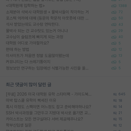
<대학원에 입학하는 법>
1388
소재분야 석박사 대학원생 + 물박사들이 착각하는 거
72
포스텍 억까에 대해 (동문의 학문적 아웃풋에 대한 반박)
50
석사 받았는데도 교수랑 연락한다.
43
물박사 되는 건 교수탓도 있는거 아니냐
29
교수님이 슬럼프에 빠지게 되는 과정
40
대학원 어디로 가야할까요?
5
편애 하는 방법
12
이사이트가 처음엔 정말 도움많이됐는데
13
커뮤니티는 다 쓰레기통이지
5
정보보안 연구하는 입장에선 식별가능한 사진을 올리는건 비추이긴함
5
최근 댓글이 많이 달린 글
[무료] 2026 미국 대학원 유학 스타터팩 - 가이드북 & 합격자 컨택메일 템플릿
645
미박 탑스쿨 유학이 빡세진 이유
18
혹시 이정도 스펙이면 어느정도 잡고 준비해야하나요?
14
SSH 박사과정을 그만두고 지방대 박사로 옮기면 교수의 꿈은 끝일까요?
21
카이스트는 모든 연구실마다 서버 제공해주나요?
15
학부신입생 질문
12