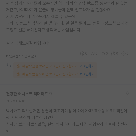
제 입장에선 K가 많이 보수적인 학교라서 연구적 결도 좀 정출연과 잘 맞는
거같고, KUKIST가 은근히 장비들과 인맥 인프라가 좀 괜찮아요.
거기 없으면 다 키스트가서 해올 수 있구요.
그리고, 돈도 넉넉하게 잘 받습니다. 할 일은 많아도, 돈을 그정도 받으니 전
그정도 일은 해야된다고 생각하는 사람입니다.
잘 선택해보시길 바랍니다.
0
0
0
0
0
대댓글 2개
대댓글 쓰기
해당 댓글을 보려면 로그인이 필요합니다.
로그인하기
해당 댓글을 보려면 로그인이 필요합니다.
로그인하기
건강한 어니스트 러더퍼드
2025.04.18
박사하고 학계갈거면 당연히 학교가야됨 애초에 SKP 교수랑 KIST 책임이
랑 학계 위상이 다른건 당연함
석사만 보면 나쁘지않음, 설령 박사 하더라도 대겹 취업할거면 불이익 전혀
x