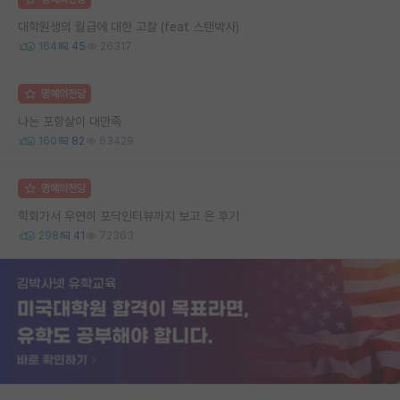
대학원생의 월급에 대한 고찰 (feat 스탠박사)
164
45
26317
명예의전당
나는 포항살이 대만족
160
82
63429
명예의전당
학회가서 우연히 포닥인터뷰까지 보고 온 후기
298
41
72363