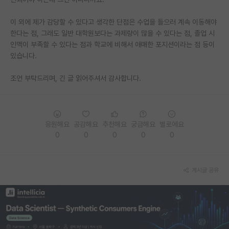
PI 전용 게시판
이 외에 제가 감당할 수 있다고 생각한 단점은 수업을 들으러 계속 이동해야
한다는 점, 그래도 일반 대학원보다는 과제량이 많을 수 있다는 점, 졸업 시
인문사회 계열 게시판
인맥이 부족할 수 있다는 점과 학교에 비해서 애매한 포지션이라는 점 등이
있습니다.
특수/전문대학원 게시판
반도체/AI 게시판
조언 부탁드리며, 긴 글 읽어주셔서 감사합니다.
장학금/장학생 게시판
학술 정보 게시판
응원해요
공감해요
추천해요
궁금해요
별로에요
0
0
0
0
0
홍보 게시판
커리어
게시글 공유
유학교육
이벤트
반도체 아카데미