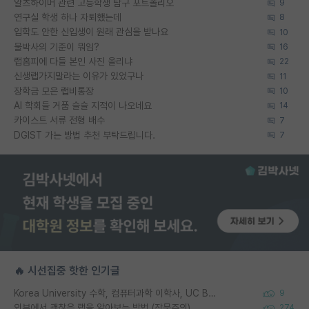
알츠하이머 관련 고등학생 탐구 포트폴리오
9
연구실 학생 하나 자퇴했는데
8
입학도 안한 신입생이 원래 관심을 받나요
10
물박사의 기준이 뭐임?
16
랩홈피에 다들 본인 사진 올리냐
22
신생랩가지말라는 이유가 있었구나
11
장학금 모은 랩비통장
10
AI 학회들 거품 슬슬 지적이 나오네요
14
카이스트 서류 전형 배수
7
DGIST 가는 방법 추천 부탁드립니다.
7
🔥 시선집중 핫한 인기글
Korea University 수학, 컴퓨터과학 이학사, UC Berkeley 산업공학 대학원 공학박사가 되는 것은 쉽지 않겠죠?
9
외부에서 괜찮은 랩을 알아보는 방법 (장문주의)
274