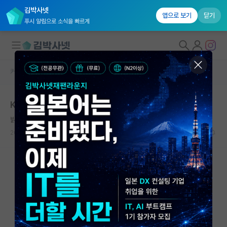
김박사넷
앱으로 보기
닫기
푸시 알림으로 소식을 빠르게
커뮤니티 홈
자유 게시판(아무개랩)
대학원생 모집
KIST 대학원 진학에 대해서
국내대학원 정보
밝은 피타고라스
연구실&오픈랩
2025.04.18
7
7723
커뮤니티
커뮤니티 홈
전체글보기
베스트 게시판
IF 명예의전당