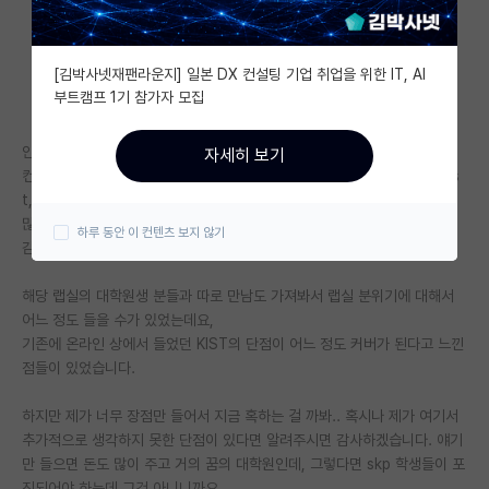
자유 게시판(아무개랩)
[김박사넷재팬라운지] 일본 DX 컨설팅 기업 취업을 위한 IT, AI
미국 유학 게시판
부트캠프 1기 참가자 모집
미국 대학원 합격 후기 게시판
안녕하세요, 진학을 앞두고 고민이 많아져 글을 써봅니다.
자세히 보기
대학원생 모집 게시판
컨택한 곳들 중 KIST를 유력하게 생각하고 있습니다만 (Ku-kist, 연대-kis
t, Khu-kist, UST 중에서 고를 수 있는 듯 합니다.) 글을 찾아봐도 정보가
대학원 합격 후기 게시판
많이 나오지 않아서 혹시 관련해서 알고 계신 분들이 계시다면 알려주시면
하루 동안 이 컨텐츠 보지 않기
감사하겠습니다.
연구실(PI) 홍보 게시판
해당 랩실의 대학원생 분들과 따로 만남도 가져봐서 랩실 분위기에 대해서
석박사 채용 정보 게시판
어느 정도 들을 수가 있었는데요,
기존에 온라인 상에서 들었던 KIST의 단점이 어느 정도 커버가 된다고 느낀
임용 정보 게시판
점들이 있었습니다.
학부 인턴 게시판
하지만 제가 너무 장점만 들어서 지금 혹하는 걸 까봐.. 혹시나 제가 여기서
취업 게시판
추가적으로 생각하지 못한 단점이 있다면 알려주시면 감사하겠습니다. 얘기
만 들으면 돈도 많이 주고 거의 꿈의 대학원인데, 그렇다면 skp 학생들이 포
임용 후기 게시판
진되어야 하는데 그건 아니니까요.