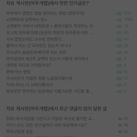
자유 게시판(아무개랩)에서 핫한 인기글은?
외부에서 괜찮은 랩을 알아보는 방법 (장문주의)
274
<대학원에 입학하는 법>
1388
소재분야 석박사 대학원생 + 물박사들이 착각하는 거
72
포스텍 억까에 대해 (동문의 학문적 아웃풋에 대한 반박)
50
석사 받았는데도 교수랑 연락한다.
43
물박사 되는 건 교수탓도 있는거 아니냐
29
교수님이 슬럼프에 빠지게 되는 과정
40
연구실적이 4년의 공백이 있는거 어떻게 생각하냐
3
대학원 어디로 가야할까요?
5
편애 하는 방법
12
이사이트가 처음엔 정말 도움많이됐는데
13
커뮤니티는 다 쓰레기통이지
5
정보보안 연구하는 입장에선 식별가능한 사진을 올리는건 비추이긴함
5
자유 게시판(아무개랩)에서 최근 댓글이 많이 달린 글
SSH 박사과정을 그만두고 지방대 박사로 옮기면 교수의 꿈은 끝일까요?
21
카이스트는 모든 연구실마다 서버 제공해주나요?
15
학부신입생 질문
12