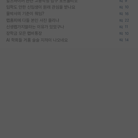
알츠하이머 관련 고등학생 탐구 포트폴리오
9
입학도 안한 신입생이 원래 관심을 받나요
10
물박사의 기준이 뭐임?
16
랩홈피에 다들 본인 사진 올리냐
22
신생랩가지말라는 이유가 있었구나
11
장학금 모은 랩비통장
10
AI 학회들 거품 슬슬 지적이 나오네요
14