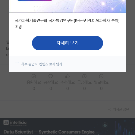
자유 게시판(아무개랩)
국가과학기술연구회 국가특임연구원(K-문샷 PD: AI과학자 분야)
미국 유학 게시판
초빙
미국 대학원 합격 후기 게시판
둘 다 연구 실적, 취업 , 스펙은 비슷한데
자세히 보기
대학원생 모집 게시판
ku-kist가 실질인건비 부분에서는 더 좋습니다.
어디로 가야할지 고민입니다..
대학원 합격 후기 게시판
하루 동안 이 컨텐츠 보지 않기
연구실(PI) 홍보 게시판
응원해요
공감해요
추천해요
궁금해요
별로에요
석박사 채용 정보 게시판
0
0
0
0
0
임용 정보 게시판
학부 인턴 게시판
게시글 공유
취업 게시판
임용 후기 게시판