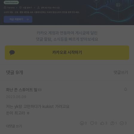
PI 전용 게시판
인문사회 계열 게시판
카카오 계정과 연동하여 게시글에 달린
특수/전문대학원 게시판
댓글 알람, 소식등을 빠르게 받아보세요
반도체/AI 게시판
카카오로 시작하기
장학금/장학생 게시판
학술 정보 게시판
댓글 9개
댓글쓰기
홍보 게시판
화난 존 스튜어트 밀
커리어
2023.06.09
유학교육
저는 yk랑 고민하다가 kukist 가려고요
돈이 최고라 ㅎ
이벤트
0
0
3
1
3
대댓글 쓰기
반도체 아카데미