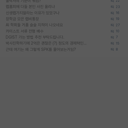
물박사의 기준이 뭐임?
22
랩홈피에 다들 본인 사진 올리냐
23
신생랩가지말라는 이유가 있었구나
16
장학금 모은 랩비통장
19
AI 학회들 거품 슬슬 지적이 나오네요
27
카이스트 서류 전형 배수
10
DGIST 가는 방법 추천 부탁드립니다.
7
박사진학하기에 2억은 괜찮은 (?) 정도의 경제력인가요
15
근데 여기는 왜 그렇게 SPK를 물어보는거임?
8