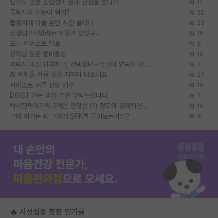
입학도 안한 신입생이 원래 관심을 받나요
11
물박사의 기준이 뭐임?
22
랩홈피에 다들 본인 사진 올리냐
23
신생랩가지말라는 이유가 있었구나
16
오늘 카이스트 발표
6
장학금 모은 랩비통장
19
석박사 과정 합격하고, 컨택했던교수님이 연락이 안됩니다...
7
AI 학회들 거품 슬슬 지적이 나오네요
27
카이스트 서류 전형 배수
10
DGIST 가는 방법 추천 부탁드립니다.
7
박사진학하기에 2억은 괜찮은 (?) 정도의 경제력인가요
15
근데 여기는 왜 그렇게 SPK를 물어보는거임?
8
🔥 시선집중 핫한 인기글