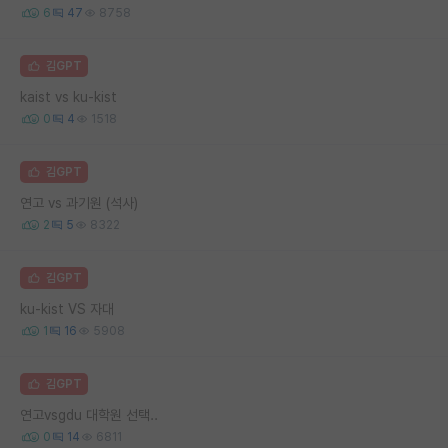
6
47
8758
김GPT
kaist vs ku-kist
0
4
1518
김GPT
연고 vs 과기원 (석사)
2
5
8322
김GPT
ku-kist VS 자대
1
16
5908
김GPT
연고vsgdu 대학원 선택..
0
14
6811