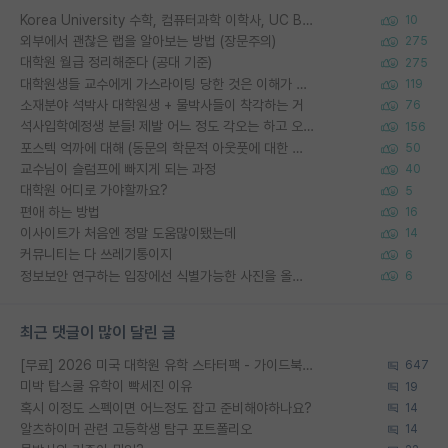
Korea University 수학, 컴퓨터과학 이학사, UC Berkeley 산업공학 대학원 공학박사가 되는 것은 쉽지 않겠죠?
10
외부에서 괜찮은 랩을 알아보는 방법 (장문주의)
275
대학원 월급 정리해준다 (공대 기준)
275
대학원생들 교수에게 가스라이팅 당한 것은 이해가 갑니다. 안타깝네요.
119
소재분야 석박사 대학원생 + 물박사들이 착각하는 거
76
석사입학예정생 분들! 제발 어느 정도 각오는 하고 오세요.
156
포스텍 억까에 대해 (동문의 학문적 아웃풋에 대한 반박)
50
교수님이 슬럼프에 빠지게 되는 과정
40
대학원 어디로 가야할까요?
5
편애 하는 방법
16
이사이트가 처음엔 정말 도움많이됐는데
14
커뮤니티는 다 쓰레기통이지
6
정보보안 연구하는 입장에선 식별가능한 사진을 올리는건 비추이긴함
6
최근 댓글이 많이 달린 글
[무료] 2026 미국 대학원 유학 스타터팩 - 가이드북 & 합격자 컨택메일 템플릿
647
미박 탑스쿨 유학이 빡세진 이유
19
혹시 이정도 스펙이면 어느정도 잡고 준비해야하나요?
14
알츠하이머 관련 고등학생 탐구 포트폴리오
14