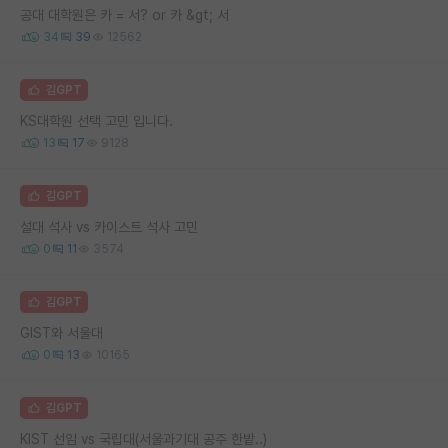
공대 대학원은 카 = 서? or 카 &gt; 서
34
39
12562
김GPT
KS대학원 선택 고민 입니다.
13
17
9128
김GPT
설대 석사 vs 카이스트 석사 고민
0
11
3574
김GPT
GIST와 서울대
0
13
10165
김GPT
KIST 선임 vs 국립대(서울과기대 공주 한밭..)