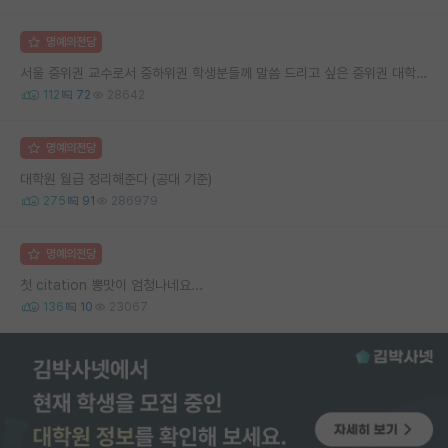
명예의전당
서울 중위권 교수로서 중하위권 학생분들께 말씀 드리고 싶은 중위권 대학 연구실의 강점
112
72
28642
명예의전당
대학원 월급 정리해준다 (공대 기준)
275
91
286979
명예의전당
첫 citation 뽕맛이 엄청나네요...
136
10
23067