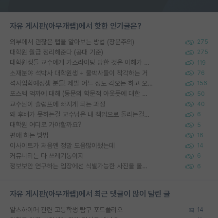
자유 게시판(아무개랩)에서 핫한 인기글은?
외부에서 괜찮은 랩을 알아보는 방법 (장문주의)
275
대학원 월급 정리해준다 (공대 기준)
275
대학원생들 교수에게 가스라이팅 당한 것은 이해가 갑니다. 안타깝네요.
119
소재분야 석박사 대학원생 + 물박사들이 착각하는 거
76
석사입학예정생 분들! 제발 어느 정도 각오는 하고 오세요.
156
포스텍 억까에 대해 (동문의 학문적 아웃풋에 대한 반박)
50
교수님이 슬럼프에 빠지게 되는 과정
40
왜 후배가 못하는걸 교수님은 내 책임으로 돌리는걸까요?
6
대학원 어디로 가야할까요?
5
편애 하는 방법
16
이사이트가 처음엔 정말 도움많이됐는데
14
커뮤니티는 다 쓰레기통이지
6
정보보안 연구하는 입장에선 식별가능한 사진을 올리는건 비추이긴함
6
자유 게시판(아무개랩)에서 최근 댓글이 많이 달린 글
알츠하이머 관련 고등학생 탐구 포트폴리오
14