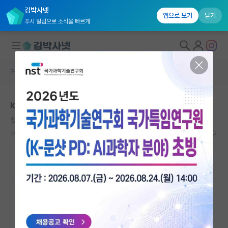
김박사넷
앱으로 보기
닫기
푸시 알림으로 소식을 빠르게
커뮤니티 홈
자유 게시판(아무개랩)
대학원생 모집
ku-kist vs 서성한 공대
국내대학원 정보
짓궂은 닐스 보어
연구실&오픈랩
2023.06.09
9
3319
커뮤니티
커뮤니티 홈
전체글보기
베스트 게시판
IF 명예의전당