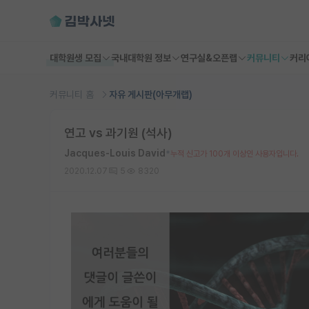
대학원생 모집
국내대학원 정보
연구실&오픈랩
커뮤니티
커리
커뮤니티 홈
자유 게시판(아무개랩)
연고 vs 과기원 (석사)
Jacques-Louis David
*
누적 신고가 100개 이상인 사용자입니다.
2020.12.07
5
8320