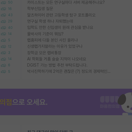
카이스트는 모든 연구실마다 서버 제공해주나요?
50
학부신입생 질문
16
알츠하이머 관련 고등학생 탐구 포트폴리오
43
연구실 학생 하나 자퇴했는데
29
입학도 안한 신입생이 원래 관심을 받나요
40
물박사의 기준이 뭐임?
14
랩홈피에 다들 본인 사진 올리냐
5
신생랩가지말라는 이유가 있었구나
12
장학금 모은 랩비통장
3
AI 학회들 거품 슬슬 지적이 나오네요
14
DGIST 가는 방법 추천 부탁드립니다.
6
박사진학하기에 2억은 괜찮은 (?) 정도의 경제력인가요
5