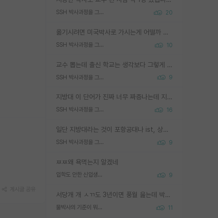
SSH 박사과정을 그만두고 지방대 박사로 옮기면 교수의 꿈은 끝일까요?
20
옮기시려면 미국박사로 가시는게 어떨까 싶네요. 교수가 꿈이면 미국박사 하고 미국교수 까지 같이 노리시는게 기회가 많지 않을까요?
SSH 박사과정을 그만두고 지방대 박사로 옮기면 교수의 꿈은 끝일까요?
10
교수 뽑는데 출신 학교는 생각보다 그렇게 안 봄. 앞으로는 더 안 보게 될거임. 박사는 어디서 진행해도 됨. 단, 제대로 쌓고 좋은 실적 만들 수 있다면. 그런데 지방대는 그럴 가능성이 지극히 낮음. 나만 열심히 잘 하면 된다? 인간은 주변 환경에 지배되는 나약한 존재임. 주변의 지방대 대학원생과 섞이고 지방 특유의 여유로움 또는 나쁘게 얘기해서 나태함에 젖어 살다보면 교수의 꿈 자체를 잊어버리게 될 가능성도 있음. 주변 환경이 70~80%임.
SSH 박사과정을 그만두고 지방대 박사로 옮기면 교수의 꿈은 끝일까요?
9
지방대 이 단어가 진짜 너무 짜증나는데 지방대면 다 그냥 쓰레기인가요? 무슨 말 같지도 않은 댓글들이 있는건지??? 지방에도 충분히 좋은 대학 많고 충분히 잘하는 교수님들 많습니다 포항공대 4개 IST 대표 지거국들 여기 모두 다 지방에 있고 여기 출신들 중에 교수하는 분들 적지 않습니다 지거국 출신이 무슨 교수를 하냐?라고 생각할 사람들 많은데 상위 대표 지거국에 아웃라이어들 많습니다 결국 개인의 연구역량과 실적이 중요합니다 이 역량을 펼치는데 있어서 지도교수와의 합도 중요합니다. 그리고 경력이 필요하면 해외포닥까지 다녀오세요
SSH 박사과정을 그만두고 지방대 박사로 옮기면 교수의 꿈은 끝일까요?
16
일단 지방대라는 것이 포항공대나 ist, 상위 지거국은 아니라고 생각하겠습니다. 그런곳은 서성한에 비해 소위 대학 네임밸류가 크게 뒤떨어지지는 않으니까요. 대학 이름이 중요하냐? 당연합니다. 대학 이름이 좋아서 좋은 아웃풋이 나오는 것이냐, 좋은 대학은 좋은 사람과 좋은 기회가 몰려있으니 아웃풋도 자연스럽게 좋아지는 것이냐? 대답하기 어려운 문제입니다. 아직 한국 사회에서 학벌을 보는 것도, 특히 이공계를 중심으로 학벌보다는 실적 위주라는 분위기가 형성되는 것도 사실입니다. 지방대 출신으로 전임교수가 될수 있느냐? 가능 불가능을 따지면 당연히 가능입니다. 지방대 박사 출신으로 전임교원이 된 경우가 실제로 있으니까요. 현실적인 가능성이 있느냐? 지금 이정도 대학의 교수가 되고싶다고 생각되는 대학 들어가서 컴공과 교수 목록 켜고 박사 어디서 받았는지 쭉 한번 보세요. 냉정하게 지방대 출신인 분들이 많지는 않으실겁니다.
SSH 박사과정을 그만두고 지방대 박사로 옮기면 교수의 꿈은 끝일까요?
9
ㅉㅉ왜 욕먹는지 알겠네
입학도 안한 신입생이 원래 관심을 받나요
9
게시글 공유
서당개 개 ㅅㄲ도 3년이면 풍월 읊는데 박사 5년 이상 대리고 있으면서 물된건 교수 탓 맞는ㄱ게 거기가 서당이 아니란 소리임
물박사의 기준이 뭐임?
11