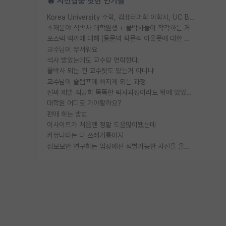
🔥 시선집중 핫한 인기글
Korea University 수학, 컴퓨터과학 이학사, UC Berkeley 산업공학 대학원 공학박사가 되는 것은 쉽지 않겠죠?
소재분야 석박사 대학원생 + 물박사들이 착각하는 거
포스텍 억까에 대해 (동문의 학문적 아웃풋에 대한 반박)
교수님이 무서워요
석사 받았는데도 교수랑 연락한다.
물박사 되는 건 교수탓도 있는거 아니냐
교수님이 슬럼프에 빠지게 되는 과정
진짜 제발 적당히 똑똑한 박사과정이라도 위에 있었으면..
대학원 어디로 가야할까요?
편애 하는 방법
이사이트가 처음엔 정말 도움많이됐는데
커뮤니티는 다 쓰레기통이지
정보보안 연구하는 입장에선 식별가능한 사진을 올리는건 비추이긴함