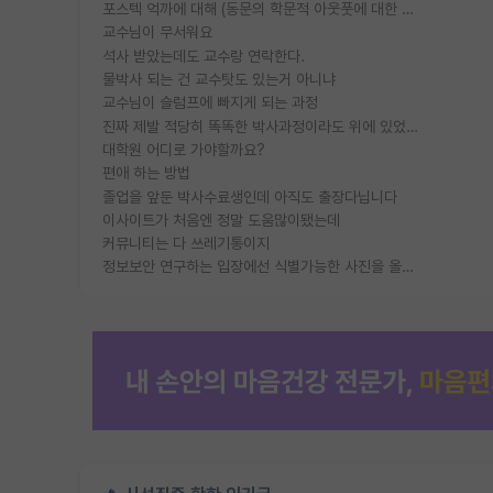
포스텍 억까에 대해 (동문의 학문적 아웃풋에 대한 반박)
교수님이 무서워요
석사 받았는데도 교수랑 연락한다.
물박사 되는 건 교수탓도 있는거 아니냐
교수님이 슬럼프에 빠지게 되는 과정
진짜 제발 적당히 똑똑한 박사과정이라도 위에 있었으면..
대학원 어디로 가야할까요?
편애 하는 방법
졸업을 앞둔 박사수료생인데 아직도 출장다닙니다
이사이트가 처음엔 정말 도움많이됐는데
커뮤니티는 다 쓰레기통이지
정보보안 연구하는 입장에선 식별가능한 사진을 올리는건 비추이긴함