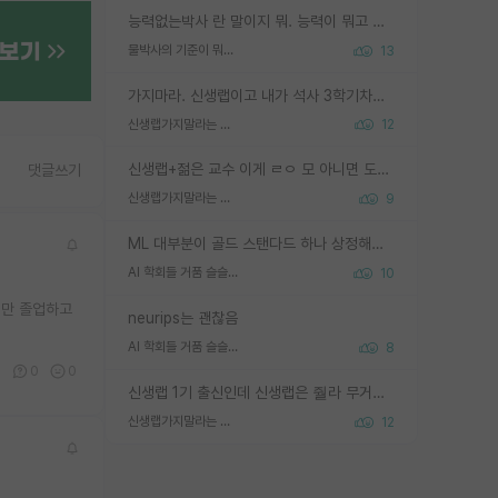
능력없는박사 란 말이지 뭐. 능력이 뭐고 능력이 있다는게 뭔지는 사람마다 기준이 다르니까 얘기해봐야 서로 자기 기준만 얘기해서 논쟁이 끝이 안나고. 주위에서 능력있고 야심있는 신입생이 교수가 유의미한 피드백을 아예 안주면서 제대로된 과제에 참여해볼 기회도 제공하지 않고 잡일 뺑뺑이만 돌려서 맨날 단순작업만 하면서 밤새다가 눈빛이 점점 죽어가는걸 본 사람은 물박사는 교수탓이라고 하고, 교수는 이것저것 알려도 주고 기회도 주고 사수 동기 붙여주면서 어떻게든 끌고가려고 하는데 본인이 매일 뺀질거리면서 출근 하는둥마는둥 하다가 기껏 와서도 폰이나 쳐다보다가 실험 망치고 저녁약속있어서 먼저 가볼게요~ 하는걸 본 사람은 물박사는 본인탓이라고 함.
물박사의 기준이 뭐임?
13
가지마라. 신생랩이고 내가 석사 3학기차인데 최고참인데 나도 아무것도 모르는데 교수가 후배들 왜 논문 교육 안시키냐. 논문 왜 안 써오냐 닦달한다
신생랩가지말라는 이유가 있었구나
12
신생랩+젊은 교수 이게 ㄹㅇ 모 아니면 도인듯.
댓글쓰기
신생랩가지말라는 이유가 있었구나
9
ML 대부분이 골드 스탠다드 하나 상정해놓고 (벤치마크 데이터셋이 여러 개면 여러 개 상정) 그거 얼마나 잘 맞추나 싸움임 가끔 번뜩이는 설계 철학을 보여주는 논문들도 있지만 대부분 그거 성적 얼마나 더 올리느라에 혈안이 되어 있는 측면이 잇음
AI 학회들 거품 슬슬 지적이 나오네요
10
지만 졸업하고
neurips는 괜찮음
AI 학회들 거품 슬슬 지적이 나오네요
8
0
0
0
신생랩 1기 출신인데 신생랩은 줠라 무거운 바벨 같은거임. 들면 대박인데 못들면 깔려 죽음. 아무도 알려주지 않는 환경에서 자생해야하지만, 일단 살아남았다면 그 어떤 사람보다 악착같고 생존력 높은 사람으로 거듭날 수 있음
신생랩가지말라는 이유가 있었구나
12