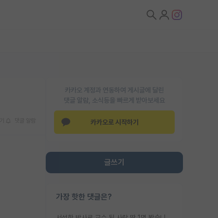
카카오 계정과 연동하여 게시글에 달린
댓글 알람, 소식등을 빠르게 받아보세요
기
댓글 알람
카카오로 시작하기
글쓰기
가장 핫한 댓글은?
서성한 박사로 교수 된 사람 딱 1명 봤습니다. 근데 지방대 박사로 교수된 거는 기적이 일어나야되요. 서성한 학부부터여도 빡센게 교수임용일텐데 지방대박사로 무슨 교수가 되나요...... 중소기업/중견기업 팀장급/연구소장급이나 될거 같네요.