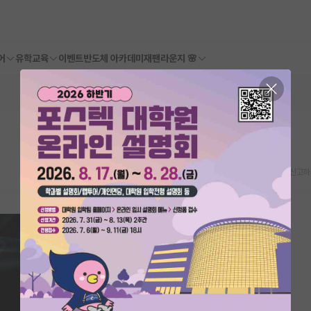
어
유학교육
이벤트
반도체 아카데미
재팬라운지 🌸
스크랩
신고하