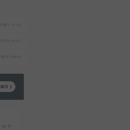
35
51108
23
96331
29
49898
21