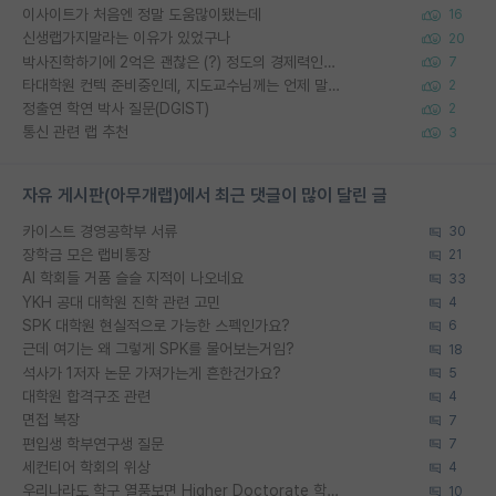
이사이트가 처음엔 정말 도움많이됐는데
16
신생랩가지말라는 이유가 있었구나
20
박사진학하기에 2억은 괜찮은 (?) 정도의 경제력인가요
7
타대학원 컨텍 준비중인데, 지도교수님께는 언제 말씀드려야 할까요?
2
정출연 학연 박사 질문(DGIST)
2
통신 관련 랩 추천
3
자유 게시판(아무개랩)에서 최근 댓글이 많이 달린 글
카이스트 경영공학부 서류
30
장학금 모은 랩비통장
21
AI 학회들 거품 슬슬 지적이 나오네요
33
YKH 공대 대학원 진학 관련 고민
4
SPK 대학원 현실적으로 가능한 스펙인가요?
6
근데 여기는 왜 그렇게 SPK를 물어보는거임?
18
석사가 1저자 논문 가져가는게 흔한건가요?
5
대학원 합격구조 관련
4
면접 복장
7
편입생 학부연구생 질문
7
세컨티어 학회의 위상
4
우리나라도 학구 열풍보면 Higher Doctorate 학위가 필요하다고 봅니다.
10