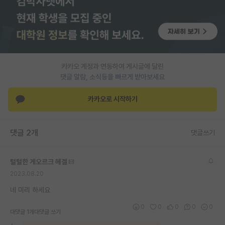
PI 전용 게시판
인문사회 계열 게시판
특수/전문대학원 게시판
카카오 계정과 연동하여 게시글에 달린
반도체/AI 게시판
댓글 알람, 소식등을 빠르게 받아보세요
장학금/장학생 게시판
카카오로 시작하기
학술 정보 게시판
댓글 2개
댓글쓰기
홍보 게시판
커리어
털털한 게오르크 헤겔
2023.08.20
유학교육
네 미리 하세요
이벤트
0
0
0
0
0
대댓글 1개
대댓글 쓰기
반도체 아카데미