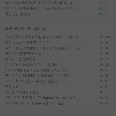
박사진학하기에 2억은 괜찮은 (?) 정도의 경제력인가요
7
타대학원 컨텍 준비중인데, 지도교수님께는 언제 말씀드려야 할까요?
2
통신 관련 랩 추천
3
최근 댓글이 많이 달린 글
[무료] 2026 미국 대학원 유학 스타터팩 - 가이드북 & 합격자 컨택메일 템플릿
652
미박 탑스쿨 유학이 빡세진 이유
19
혹시 이정도 스펙이면 어느정도 잡고 준비해야하나요?
14
카이스트 경영공학부 서류
30
장학금 모은 랩비통장
21
AI 학회들 거품 슬슬 지적이 나오네요
33
SPK 대학원 현실적으로 가능한 스펙인가요?
6
근데 여기는 왜 그렇게 SPK를 물어보는거임?
18
석사가 1저자 논문 가져가는게 흔한건가요?
5
면접 복장
7
편입생 학부연구생 질문
7
우리나라도 학구 열풍보면 Higher Doctorate 학위가 필요하다고 봅니다.
10
석사 1학기부터 원래 논문 작성을 하나요?
5