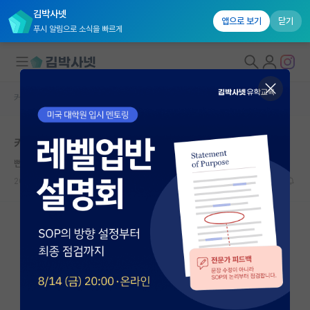
김박사넷
앱으로 보기
닫기
푸시 알림으로 소식을 빠르게
커뮤니티 홈
자유 게시판(아무개랩)
대학원생 모집
카이스트 전산 컨택
국내대학원 정보
뻔뻔한 제임스 와트
연구실&오픈랩
2023.08.20
2
1119
커뮤니티
커뮤니티 홈
전체글보기
베스트 게시판
IF 명예의전당