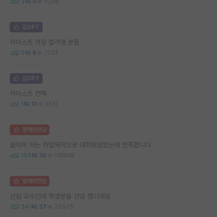
3
9
5299
김GPT
카이스트 카장 합격생 분들
0
8
2522
김GPT
카이스트 컨택
1
10
2611
명예의전당
솔직히 저는 취업목적으로 대학원왔었는데 만족합니다
154
36
119868
명예의전당
신임 교수인데 학생분들 건강 챙기세요
341
37
76575