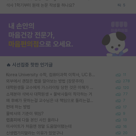
석사 1학기부터 원래 논문 작성을 하나요?
5
🔥 시선집중 핫한 인기글
Korea University 수학, 컴퓨터과학 이학사, UC Berkeley 산업공학 대학원 공학박사가 되는 것은 쉽지 않겠죠?
11
외부에서 괜찮은 랩을 알아보는 방법 (장문주의)
278
대학원생들 교수에게 가스라이팅 당한 것은 이해가 갑니다. 안타깝네요.
120
소재분야 석박사 대학원생 + 물박사들이 착각하는 거
77
왜 후배가 못하는걸 교수님은 내 책임으로 돌리는걸까요?
7
편애 하는 방법
17
물박사의 기준이 뭐임?
9
랩홈피에 다들 본인 사진 올리냐
13
이사이트가 처음엔 정말 도움많이됐는데
16
신생랩가지말라는 이유가 있었구나
20