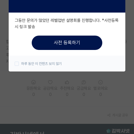
자유 게시판(아무개랩)
그동안 문의가 많았던 레벨업반 설명회를 진행합니다. *사전등록
미국 유학 게시판
시 링크 발송
미국 대학원 합격 후기 게시판
합격 전에 컨텍은 의미 없다고 하시고 공식적인 컨텍 시기가 합격 발표 후라
사전 등록하기
대학원생 모집 게시판
고 설명회에서 그러셔서 저는 아무 곳에도 연락안드렸는데 합격 결과 발표
후에 연락드리면 늦은 건가요?
대학원 합격 후기 게시판
지금이라도 해야할까요?
하루 동안 이 컨텐츠 보지 않기
연구실(PI) 홍보 게시판
석박사 채용 정보 게시판
응원해요
공감해요
추천해요
궁금해요
별로에요
0
0
0
0
0
임용 정보 게시판
학부 인턴 게시판
게시글 공유
취업 게시판
임용 후기 게시판