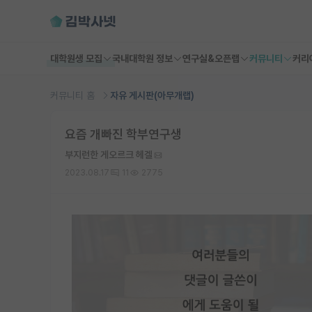
대학원생 모집
국내대학원 정보
연구실&오픈랩
커뮤니티
커리
커뮤니티 홈
자유 게시판(아무개랩)
요즘 개빠진 학부연구생
부지런한 게오르크 헤겔
2023.08.17
11
2775