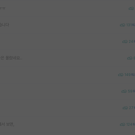
ㅠㅠ
습니다
131
24
은 몰랐네요..
149
59
27
서 보면,
124