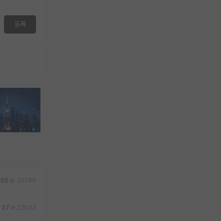
등록
65
30789
27
22033