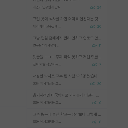
애인이 연구실에 간식
24
그런 곳에 석사를 가면 더더욱 안된다는 것을 깨달으시면 된겁니다!
제가 자대 교수님께 무례하게 행동한 걸까요?
20
그냥 랩실 홈페이지 관리 안하고 업로드 안한거 아님?
연구실적이 4년의 공백이 있는거 어떻게 생각하냐
11
댓글들 ㅋㅋㅋ 주제 파악 못하고 저런 댓글들을 쓰네. 조직에 인간이 얼마나 중요한데 걱정될 수도 있지 ㅋㅋ 본인들은 퍽이나 잘하나봐 ? 현실은 남들한테 욕 안 먹는 1인분만 하는 것도 힘들텐데 ?
진짜 제발 적당히 똑똑한 박사과정이라도 위에 있었으면..
7
서성한 박사로 교수 된 사람 딱 1명 봤습니다. 근데 지방대 박사로 교수된 거는 기적이 일어나야되요. 서성한 학부부터여도 빡센게 교수임용일텐데 지방대박사로 무슨 교수가 되나요...... 중소기업/중견기업 팀장급/연구소장급이나 될거 같네요.
SSH 박사과정을 그만두고 지방대 박사로 옮기면 교수의 꿈은 끝일까요?
20
옮기시려면 미국박사로 가시는게 어떨까 싶네요. 교수가 꿈이면 미국박사 하고 미국교수 까지 같이 노리시는게 기회가 많지 않을까요?
SSH 박사과정을 그만두고 지방대 박사로 옮기면 교수의 꿈은 끝일까요?
9
교수 뽑는데 출신 학교는 생각보다 그렇게 안 봄. 앞으로는 더 안 보게 될거임. 박사는 어디서 진행해도 됨. 단, 제대로 쌓고 좋은 실적 만들 수 있다면. 그런데 지방대는 그럴 가능성이 지극히 낮음. 나만 열심히 잘 하면 된다? 인간은 주변 환경에 지배되는 나약한 존재임. 주변의 지방대 대학원생과 섞이고 지방 특유의 여유로움 또는 나쁘게 얘기해서 나태함에 젖어 살다보면 교수의 꿈 자체를 잊어버리게 될 가능성도 있음. 주변 환경이 70~80%임.
SSH 박사과정을 그만두고 지방대 박사로 옮기면 교수의 꿈은 끝일까요?
8