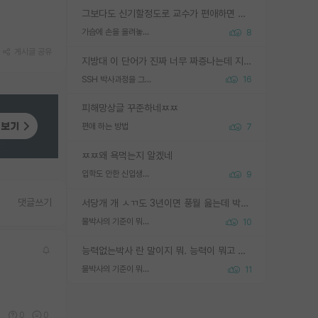
그보다도 신기할정도로 교수가 편애하면 그사람만 논문이 되더라구요 내용이 다른 사람보다 허접해도요
가슴에 손을 올려놓고 싫어하는 사람 불공정하게 리뷰
8
게시글 공유
지방대 이 단어가 진짜 너무 짜증나는데 지방대면 다 그냥 쓰레기인가요? 무슨 말 같지도 않은 댓글들이 있는건지??? 지방에도 충분히 좋은 대학 많고 충분히 잘하는 교수님들 많습니다 포항공대 4개 IST 대표 지거국들 여기 모두 다 지방에 있고 여기 출신들 중에 교수하는 분들 적지 않습니다 지거국 출신이 무슨 교수를 하냐?라고 생각할 사람들 많은데 상위 대표 지거국에 아웃라이어들 많습니다 결국 개인의 연구역량과 실적이 중요합니다 이 역량을 펼치는데 있어서 지도교수와의 합도 중요합니다. 그리고 경력이 필요하면 해외포닥까지 다녀오세요
SSH 박사과정을 그만두고 지방대 박사로 옮기면 교수의 꿈은 끝일까요?
16
피해망상글 꾸준하네ㅉㅉ
편애 하는 방법
7
ㅉㅉ왜 욕먹는지 알겠네
입학도 안한 신입생이 원래 관심을 받나요
9
댓글쓰기
서당개 개 ㅅㄲ도 3년이면 풍월 읊는데 박사 5년 이상 대리고 있으면서 물된건 교수 탓 맞는ㄱ게 거기가 서당이 아니란 소리임
물박사의 기준이 뭐임?
10
능력없는박사 란 말이지 뭐. 능력이 뭐고 능력이 있다는게 뭔지는 사람마다 기준이 다르니까 얘기해봐야 서로 자기 기준만 얘기해서 논쟁이 끝이 안나고. 주위에서 능력있고 야심있는 신입생이 교수가 유의미한 피드백을 아예 안주면서 제대로된 과제에 참여해볼 기회도 제공하지 않고 잡일 뺑뺑이만 돌려서 맨날 단순작업만 하면서 밤새다가 눈빛이 점점 죽어가는걸 본 사람은 물박사는 교수탓이라고 하고, 교수는 이것저것 알려도 주고 기회도 주고 사수 동기 붙여주면서 어떻게든 끌고가려고 하는데 본인이 매일 뺀질거리면서 출근 하는둥마는둥 하다가 기껏 와서도 폰이나 쳐다보다가 실험 망치고 저녁약속있어서 먼저 가볼게요~ 하는걸 본 사람은 물박사는 본인탓이라고 함.
물박사의 기준이 뭐임?
11
1
0
0