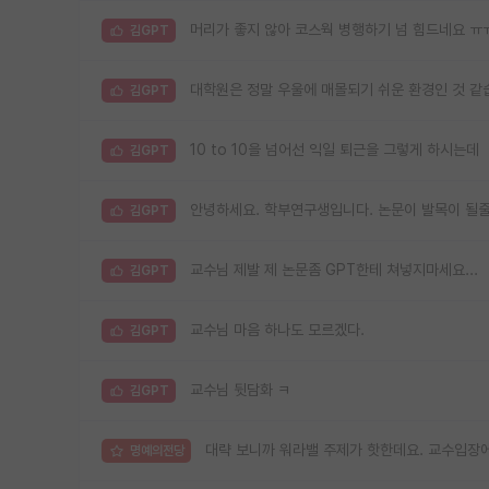
머리가 좋지 않아 코스웍 병행하기 넘 힘드네요 ㅠ
김GPT
대학원은 정말 우울에 매몰되기 쉬운 환경인 것 같
김GPT
10 to 10을 넘어선 익일 퇴근을 그렇게 하시는데
김GPT
안녕하세요. 학부연구생입니다. 논문이 발목이 될줄
김GPT
교수님 제발 제 논문좀 GPT한테 쳐넣지마세요...
김GPT
교수님 마음 하나도 모르겠다.
김GPT
교수님 뒷담화 ㅋ
김GPT
대략 보니까 워라밸 주제가 핫한데요. 교수입장에
명예의전당