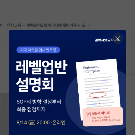
어
유학교육
이벤트
반도체 아카데미
재팬라운지 🌸
스크랩
신고하