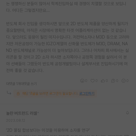
는 쟁쟁하신 분들이 많아서 학계진입하실 때 경쟁이 치열할 것으로 보입니
다. 어디든 그렇겠지만요...
반도체 회사 진입을 생각하시면 앞으로 2D 반도체 제품을 양산하게 될지가
중요할텐데, 아직은 시장에서 명확한 타겟 어플리케이션이 없는 것 같습니
다. 앞으러도 응용이 될진 미지수입니다. 저전력소자나 M3D 등으로 고려하
지만 저온공정이 가능한 IGZO계열의 산화물 반도체가 M3D, DRAM, NA
ND 반도체채널로 가능성이 더 높아보입니다. 그러나 어차피 회사에서는 실
리콘을 할 것이고 2D 소자 하시면 소자쪽이나 공정쪽 경험을 살려서 이 분
야 선배들이 그랬듯이 반도체 공정개발팀이나 설계부서로 진입하시기에 여
전히 좋을 것 같습니다.
0
0
0
0
0
대댓글 1개
대댓글 쓰기
해당 댓글을 보려면 로그인이 필요합니다.
로그인하기
놀란 버트런드 러셀
*
2023.08.12
'2D 물질 합성보다는 이것을 이용하여 소자를 연구'