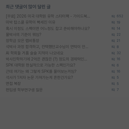
최근 댓글이 많이 달린 글
[무료] 2026 미국 대학원 유학 스타터팩 - 가이드북 & 합격자 컨택메일 템플릿
652
미박 탑스쿨 유학이 빡세진 이유
19
혹시 이정도 스펙이면 어느정도 잡고 준비해야하나요?
14
물박사의 기준이 뭐임?
22
장학금 모은 랩비통장
21
석박사 과정 합격하고, 컨택했던교수님이 연락이 안됩니다...
8
AI 학회들 거품 슬슬 지적이 나오네요
32
박사진학하기에 2억은 괜찮은 (?) 정도의 경제력인가요
16
SPK 대학원 현실적으로 가능한 스펙인가요?
6
근데 여기는 왜 그렇게 SPK를 물어보는거임?
16
석사가 1저자 논문 가져가는게 흔한건가요?
5
면접 복장
5
편입생 학부연구생 질문
7