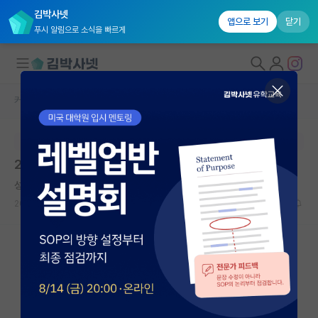
김박사넷
앱으로 보기
닫기
푸시 알림으로 소식을 빠르게
커뮤니티 홈
자유 게시판(아무개랩)
대학원생 모집
본문이 수정되지 않는 박제글입니다.
국내대학원 정보
2D물질 연구실 전망
연구실&오픈랩
성실한 마리 퀴리
커뮤니티
2023.08.12
7
4812
커뮤니티 홈
전체글보기
베스트 게시판
IF 명예의전당