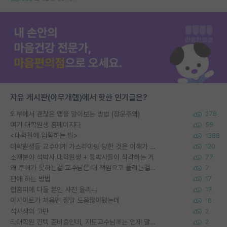
자유 게시판(아무개랩)에서 핫한 인기글은?
외부에서 괜찮은 랩을 알아보는 방법 (장문주의)
278
여기 대학원생 홈페이지다
59
<대학원에 입학하는 법>
1388
대학원생들 교수에게 가스라이팅 당한 것은 이해가 갑니다. 안타깝네요.
120
소재분야 석박사 대학원생 + 물박사들이 착각하는 거
77
왜 후배가 못하는걸 교수님은 내 책임으로 돌리는걸까요?
7
편애 하는 방법
17
랩홈피에 다들 본인 사진 올리냐
13
이사이트가 처음엔 정말 도움많이됐는데
16
석사생의 고민
2
타대학원 컨텍 준비중인데, 지도교수님께는 언제 말씀드려야 할까요?
2