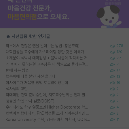
🔥 시선집중 핫한 인기글
외부에서 괜찮은 랩을 알아보는 방법 (장문주의)
278
대학원생들 교수에게 가스라이팅 당한 것은 이해가 갑니다. 안타깝네요.
120
소재분야 석박사 대학원생 + 물박사들이 착각하는 거
77
왜 후배가 못하는걸 교수님은 내 책임으로 돌리는걸까요?
7
편애 하는 방법
17
랩홈피에 다들 본인 사진 올리냐
13
이사이트가 처음엔 정말 도움많이됐는데
16
석사생의 고민
2
타대학원 컨텍 준비중인데, 지도교수님께는 언제 말씀드려야 할까요?
2
정출연 학연 박사 질문(DGIST)
2
우리나라도 학구 열풍보면 Higher Doctorate 학위가 필요하다고 봅니다.
4
컨택이후 랩매니저, PhD학생들 소개 시켜주신거면 거의 컨펌에 가깝나요?
2
Korea University 수학, 컴퓨터과학 이학사, UC Berkeley 산업공학 대학원 공학박사가 되는 것은 쉽지 않겠죠?
11