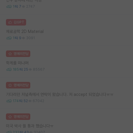
1
7
2747
김GPT
재료공학 2D Material
1
9
3091
명예의전당
학계를 떠나며
185
25
85567
명예의전당
기다리던 저널측에서 연락이 왔습니다. 저 accept 되었습니다ㅠㅠ
174
52
67042
명예의전당
미국 박사 퀄 통과 했습니다ㅠ
232
43
32407