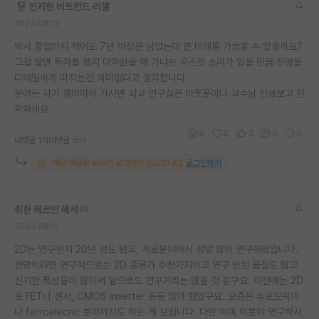
진지한 버트런드 러셀
재팬라운지 🌸
2023.08.12
박사 졸업까지 적어도 7년 이상은 남았는데 먼 미래를 가늠할 수 있을까요?
그걸 알면 투자를 했지 대학원을 왜 가냐는 우스갯 소리가 있을 만큼 전망을
디테일하게 따지는건 의미없다고 생각합니다.
분야는 자기 흥미따라 가시면 되고 연구실은 아웃풋이나 교수님 인성보고 진
학하세요.
0
0
3
0
0
대댓글 1개
대댓글 쓰기
해당 댓글을 보려면 로그인이 필요합니다.
로그인하기
취한 헤르만 헤세
2023.08.12
2D는 연구된지 20년 정도 됐고, 재료분야에서 정말 많이 연구해왔습니다.
전망이라면 연구적으로는 2D 종류가 수천가지이고 연구 안된 물질도 많고
신기한 특성들이 많아서 앞으로도 연구거리는 많을 것 같구요. 이전에는 2D
로 FET나 센서, CMOS inverter 등등 많이 했었구요. 요즘은 뉴로모픽이
나 ferroelecric 분야까지도 하는 게 보입니다. 다만 이미 이분야 연구하시