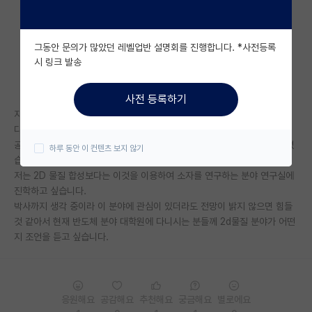
자유 게시판(아무개랩)
그동안 문의가 많았던 레벨업반 설명회를 진행합니다. *사전등록
미국 유학 게시판
시 링크 발송
미국 대학원 합격 후기 게시판
사전 등록하기
대학원생 모집 게시판
지금 신소재공학과 3-1학년 마치고 대학원 석박통합으로 진학 생각 중입니
다.
대학원 합격 후기 게시판
공부하고 타대학 연구실에서 인턴을 해보면서 2D 물질에 관심이 더 높아졌
하루 동안 이 컨텐츠 보지 않기
습니다.
연구실(PI) 홍보 게시판
저는 2D 물질 합성보다는 이것을 이용하여 소자를 연구하는 분야 연구실에
진학하고 싶습니다.
석박사 채용 정보 게시판
박사까지 생각 중이라 이 분야에 관심이 있더라도 전망이 밝지 않으면 힘들
것 같아서 현재 반도체 분야 대학원에 다니시는 분들께 2d물질 분야가 어떤
임용 정보 게시판
지 조언을 듣고 싶습니다.
학부 인턴 게시판
취업 게시판
응원해요
공감해요
추천해요
궁금해요
별로에요
임용 후기 게시판