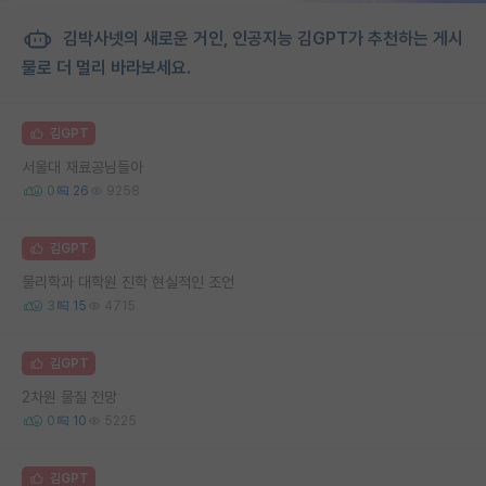
김박사넷의 새로운 거인, 인공지능 김GPT가 추천하는 게시
물로 더 멀리 바라보세요.
김GPT
서울대 재료공님들아
0
26
9258
김GPT
물리학과 대학원 진학 현실적인 조언
3
15
4715
김GPT
2차원 물질 전망
0
10
5225
김GPT