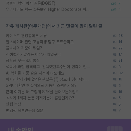
정출연 학연 박사 질문(DGIST)
2
우리나라도 학구 열풍보면 Higher Doctorate 학위가 필요하다고 봅니다.
4
자유 게시판(아무개랩)에서 최근 댓글이 많이 달린 글
카이스트 경영공학부 서류
28
알츠하이머 관련 고등학생 탐구 포트폴리오
14
물박사의 기준이 뭐임?
22
신생랩가지말라는 이유가 있었구나
17
장학금 모은 랩비통장
21
석박사 과정 합격하고, 컨택했던교수님이 연락이 안됩니다...
8
AI 학회들 거품 슬슬 지적이 나오네요
32
박사진학하기에 2억은 괜찮은 (?) 정도의 경제력인가요
16
SPK 대학원 현실적으로 가능한 스펙인가요?
6
근데 여기는 왜 그렇게 SPK를 물어보는거임?
16
석사가 1저자 논문 가져가는게 흔한건가요?
5
면접 복장
5
편입생 학부연구생 질문
7