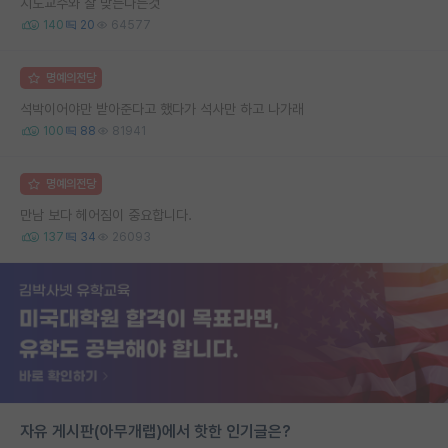
지도교수와 잘 맞는다는것
140
20
64577
명예의전당
석박이어야만 받아준다고 했다가 석사만 하고 나가래
100
88
81941
명예의전당
만남 보다 헤어짐이 중요합니다.
137
34
26093
자유 게시판(아무개랩)에서 핫한 인기글은?