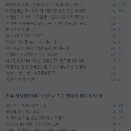
외부에서 괜찮은 랩을 알아보는 방법 (장문주의)
278
대학원생들 교수에게 가스라이팅 당한 것은 이해가 갑니다. 안타깝네요.
120
소재분야 석박사 대학원생 + 물박사들이 착각하는 거
77
왜 후배가 못하는걸 교수님은 내 책임으로 돌리는걸까요?
7
편애 하는 방법
17
물박사의 기준이 뭐임?
9
랩홈피에 다들 본인 사진 올리냐
13
이사이트가 처음엔 정말 도움많이됐는데
16
신생랩가지말라는 이유가 있었구나
20
박사진학하기에 2억은 괜찮은 (?) 정도의 경제력인가요
7
타대학원 컨텍 준비중인데, 지도교수님께는 언제 말씀드려야 할까요?
2
정출연 학연 박사 질문(DGIST)
2
통신 관련 랩 추천
3
자유 게시판(아무개랩)에서 최근 댓글이 많이 달린 글
카이스트 경영공학부 서류
30
장학금 모은 랩비통장
21
AI 학회들 거품 슬슬 지적이 나오네요
33
YKH 공대 대학원 진학 관련 고민
4
SPK 대학원 현실적으로 가능한 스펙인가요?
6