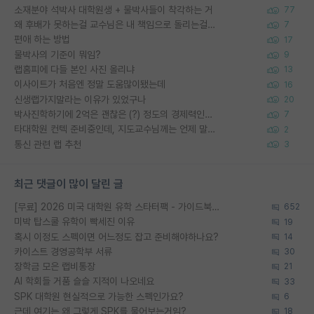
소재분야 석박사 대학원생 + 물박사들이 착각하는 거
77
왜 후배가 못하는걸 교수님은 내 책임으로 돌리는걸까요?
7
편애 하는 방법
17
물박사의 기준이 뭐임?
9
랩홈피에 다들 본인 사진 올리냐
13
이사이트가 처음엔 정말 도움많이됐는데
16
신생랩가지말라는 이유가 있었구나
20
박사진학하기에 2억은 괜찮은 (?) 정도의 경제력인가요
7
타대학원 컨텍 준비중인데, 지도교수님께는 언제 말씀드려야 할까요?
2
통신 관련 랩 추천
3
최근 댓글이 많이 달린 글
[무료] 2026 미국 대학원 유학 스타터팩 - 가이드북 & 합격자 컨택메일 템플릿
652
미박 탑스쿨 유학이 빡세진 이유
19
혹시 이정도 스펙이면 어느정도 잡고 준비해야하나요?
14
카이스트 경영공학부 서류
30
장학금 모은 랩비통장
21
AI 학회들 거품 슬슬 지적이 나오네요
33
SPK 대학원 현실적으로 가능한 스펙인가요?
6
근데 여기는 왜 그렇게 SPK를 물어보는거임?
18