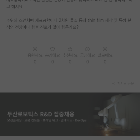
고 해서요
PI 전용 게시판
주위의 조언처럼 재료공학이나 2차원 물질 등의 thin film 제작 및 특성 분
인문사회 계열 게시판
석의 전망이나 향후 진로가 많이 힘든가요?
특수/전문대학원 게시판
반도체/AI 게시판
응원해요
공감해요
추천해요
궁금해요
별로에요
장학금/장학생 게시판
0
0
0
0
0
학술 정보 게시판
게시글 공유
홍보 게시판
커리어
유학교육
이벤트
반도체 아카데미