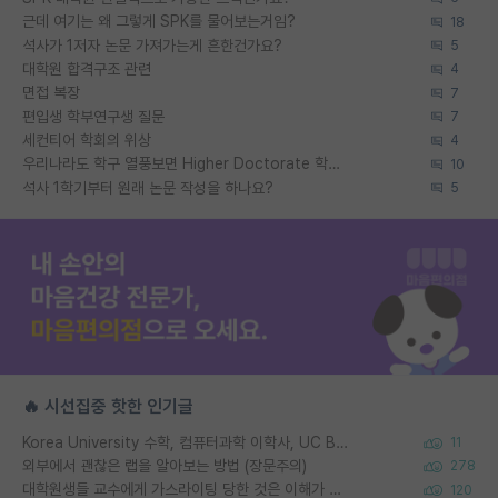
근데 여기는 왜 그렇게 SPK를 물어보는거임?
18
석사가 1저자 논문 가져가는게 흔한건가요?
5
대학원 합격구조 관련
4
면접 복장
7
편입생 학부연구생 질문
7
세컨티어 학회의 위상
4
우리나라도 학구 열풍보면 Higher Doctorate 학위가 필요하다고 봅니다.
10
석사 1학기부터 원래 논문 작성을 하나요?
5
🔥 시선집중 핫한 인기글
Korea University 수학, 컴퓨터과학 이학사, UC Berkeley 산업공학 대학원 공학박사가 되는 것은 쉽지 않겠죠?
11
외부에서 괜찮은 랩을 알아보는 방법 (장문주의)
278
대학원생들 교수에게 가스라이팅 당한 것은 이해가 갑니다. 안타깝네요.
120