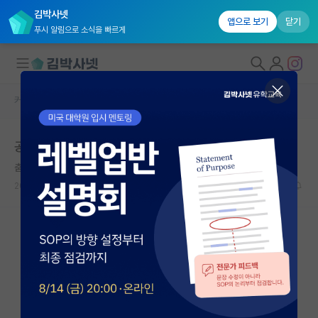
김박사넷
앱으로 보기
닫기
푸시 알림으로 소식을 빠르게
커뮤니티 홈
자유 게시판(아무개랩)
대학원생 모집
공대 분야 고민 (조언 부탁드립니다.)
국내대학원 정보
춤추는 아인슈타인
연구실&오픈랩
2022.01.07
14
6423
커뮤니티
커뮤니티 홈
전체글보기
베스트 게시판
IF 명예의전당