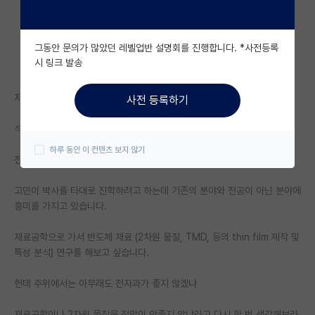
자유 게시판(아무개랩)
그동안 문의가 많았던 레벨업반 설명회를 진행합니다. *사전등록
미국 유학 게시판
시 링크 발송
미국 대학원 합격 후기 게시판
저는 전자전기공학부로 학부와 이번에 석사까지 마쳤습니다.
사전 등록하기
대학원생 모집 게시판
석사때의 주제는 반도체 device (Rram, Fefet)를 다루었습니다.
대학원 합격 후기 게시판
하루 동안 이 컨텐츠 보지 않기
전자과의 메인은 회로라고 생각하지만 소자도 나름 재미있게 했습니다.
연구실(PI) 홍보 게시판
고민이 박사를 타대로 진학하려고 하는데 기존의 분야와 전공이 아닌 분야에
석박사 채용 정보 게시판
흥미를 가지고 있습니다.
임용 정보 게시판
재료공학으로 가서 반도체 재료 (2차원 물질, TMD, 등의 thin film 제작 및
학부 인턴 게시판
특성 분석) 연구를 해보고 싶습니다.
취업 게시판
헌데 주위에서는 아무래도 전자과가 좋지 않겠냐
임용 후기 게시판
재료공학이나 2차원 물질은 전망이 안좋지 않냐라고 다시 한 번 생각해보라