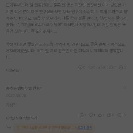
도와주시면 더 잘 했을텐데... 물론 돈 받는 직장인 입장에선 이게 당연한 거
지만 같은 분야 다른 연구실을 보면 다들 연구에 집중할 수 있게 도와주고 챙
겨주시더라구요. 임용 후 외부에서 다른 학계 분들 만나면, "A박사는 알아서
잘해~~", "이번에 A박사 교수 됐어" 이러면서 자랑하시는데 저는 멋쩍은 웃
음만 짓습니다. 좀 도와주시지...
학생 때 정말 좋았던 교수님을 기억하며, 연구적으로 좋은 관계 지속적으로
유지해야겠습니다. 저도 잘 자리 잡으면 아픈 기억이 미화되리라 생각합니
다.
0
0
8
0
3
대댓글 쓰기
춤추는 임마누엘 칸트
*
2023.08.06
자랑?
1
1
1
0
10
대댓글 5개
대댓글 쓰기
해당 댓글을 보려면 로그인이 필요합니다.
로그인하기