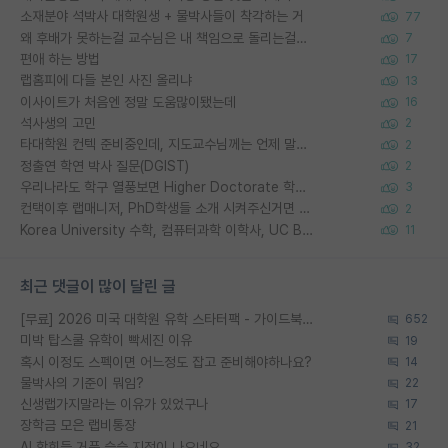
소재분야 석박사 대학원생 + 물박사들이 착각하는 거
77
왜 후배가 못하는걸 교수님은 내 책임으로 돌리는걸까요?
7
편애 하는 방법
17
랩홈피에 다들 본인 사진 올리냐
13
이사이트가 처음엔 정말 도움많이됐는데
16
석사생의 고민
2
타대학원 컨텍 준비중인데, 지도교수님께는 언제 말씀드려야 할까요?
2
정출연 학연 박사 질문(DGIST)
2
우리나라도 학구 열풍보면 Higher Doctorate 학위가 필요하다고 봅니다.
3
컨택이후 랩매니저, PhD학생들 소개 시켜주신거면 거의 컨펌에 가깝나요?
2
Korea University 수학, 컴퓨터과학 이학사, UC Berkeley 산업공학 대학원 공학박사가 되는 것은 쉽지 않겠죠?
11
최근 댓글이 많이 달린 글
[무료] 2026 미국 대학원 유학 스타터팩 - 가이드북 & 합격자 컨택메일 템플릿
652
미박 탑스쿨 유학이 빡세진 이유
19
혹시 이정도 스펙이면 어느정도 잡고 준비해야하나요?
14
물박사의 기준이 뭐임?
22
신생랩가지말라는 이유가 있었구나
17
장학금 모은 랩비통장
21
AI 학회들 거품 슬슬 지적이 나오네요
32