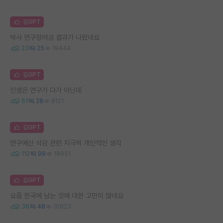
김GPT
박사 연구장려금 결과가 나왔네요
23
25
19444
김GPT
인생은 연구가 다가 아닌데
61
28
8121
김GPT
연구예산 삭감 관련 지극히 개인적인 생각
112
99
18951
김GPT
요즘 한국에 남는 것에 대한 고민이 많네요
36
48
10823