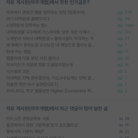
자유 게시판(아무개랩)에서 핫한 인기글은?
외부에서 괜찮은 랩을 알아보는 방법 (장문주의)
278
여기 대학원생 홈페이지다
59
<대학원에 입학하는 법>
1388
대학원생들 교수에게 가스라이팅 당한 것은 이해가 갑니다. 안타깝네요.
120
소재분야 석박사 대학원생 + 물박사들이 착각하는 거
77
왜 후배가 못하는걸 교수님은 내 책임으로 돌리는걸까요?
7
편애 하는 방법
17
랩홈피에 다들 본인 사진 올리냐
13
이사이트가 처음엔 정말 도움많이됐는데
16
석사생의 고민
2
타대학원 컨텍 준비중인데, 지도교수님께는 언제 말씀드려야 할까요?
2
정출연 학연 박사 질문(DGIST)
2
우리나라도 학구 열풍보면 Higher Doctorate 학위가 필요하다고 봅니다.
3
자유 게시판(아무개랩)에서 최근 댓글이 많이 달린 글
카이스트 경영공학부 서류
28
알츠하이머 관련 고등학생 탐구 포트폴리오
14
물박사의 기준이 뭐임?
22