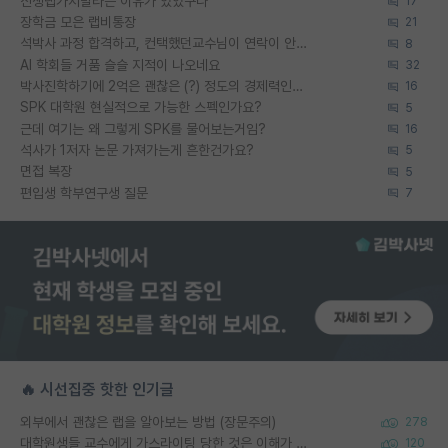
신생랩가지말라는 이유가 있었구나
17
장학금 모은 랩비통장
21
석박사 과정 합격하고, 컨택했던교수님이 연락이 안됩니다...
8
AI 학회들 거품 슬슬 지적이 나오네요
32
박사진학하기에 2억은 괜찮은 (?) 정도의 경제력인가요
16
SPK 대학원 현실적으로 가능한 스펙인가요?
5
근데 여기는 왜 그렇게 SPK를 물어보는거임?
16
석사가 1저자 논문 가져가는게 흔한건가요?
5
면접 복장
5
편입생 학부연구생 질문
7
🔥 시선집중 핫한 인기글
외부에서 괜찮은 랩을 알아보는 방법 (장문주의)
278
대학원생들 교수에게 가스라이팅 당한 것은 이해가 갑니다. 안타깝네요.
120