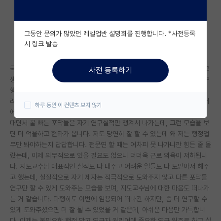
자유 게시판(아무개랩)
그동안 문의가 많았던 레벨업반 설명회를 진행합니다. *사전등록
미국 유학 게시판
시 링크 발송
미국 대학원 합격 후기 게시판
국내 랩에서 석박사포닥까지 하면서 전문연을 하였습니다. 연구도 잘한다고
사전 등록하기
대학원생 모집 게시판
생각하고 실적도 객관적으로 괜찮은데 저에게는 요구되는 업무가 주로 연구
행정이다보니 현타가 옵니다. 사실 연구실에서 오래 있으면서 큰 과제나 어
대학원 합격 후기 게시판
려운 과제 등을 맡다보니 행정 만랩이 되어서인지 항상 모든 행정 잡무가 저
하루 동안 이 컨텐츠 보지 않기
에게 쏟아집니다. 같은 포닥이더라도 타 연구실에서 온 사람이나 각종 핑계
연구실(PI) 홍보 게시판
대면서 꿀 빠는 포닥들은 자기 연구실적만 챙겨서 나가는데, 그런 모습을 보
면 더 억울하고 현타가 옵니다. 저도 당연히 잘 할 수 있는데 왜 저는 행정업
석박사 채용 정보 게시판
무만 봐야하는지 답답합니다. 전문연 할 때는 어차피 못 나가니깐 힘든 줄 몰
랐는데, 이제 의무적으로 있을 필요도 없으니 더더욱 근로 의욕이 저하됩니
임용 정보 게시판
다. 지도교수님 대표적인 실적도 다 내주고 어려운 일들도 다 도맡아서 해주
학부 인턴 게시판
고 했는데, 실질적으로 자기 제자는 적극적으로 도와주지 않고 다른 포닥들
연구만 할 수 있게 도와주는 모습을 보며, 지도교수님에 대한 마음도 떠나가
취업 게시판
는 거 같습니다. 다행히도 이번에 임용되어 떠나긴 하지만, 좀 더 연구할 수
있게 도와주셨으면 더 잘 될 수 있었을 거 같은데, 아쉬운 마음만 가득합니
임용 후기 게시판
다. 이제는 불필요한 행정 말고 연구자 커리어에 중요한 연구 위주로 하고 싶