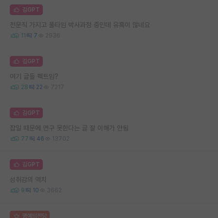
김GPT
전문직 가지고 풀타임 박사과정 중인데 유혹이 많네요
11
7
2936
김GPT
여기 글들 펙트임?
28
22
7217
김GPT
잡일 때문에 연구 못한다는 글 잘 이해가 안됨
77
46
13702
김GPT
성취감의 역치
9
10
3662
명예의전당