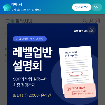
김박사넷
앱으로 보기
닫기
푸시 알림으로 소식을 빠르게
커뮤니티 홈
자유 게시판(아무개랩)
대학원생 모집
잡무 잘하는 사람에게만 몰리는 현실
국내대학원 정보
쩨쩨한 아리스토텔레스
연구실&오픈랩
2023.08.06
29
8744
커뮤니티
커뮤니티 홈
전체글보기
베스트 게시판
IF 명예의전당