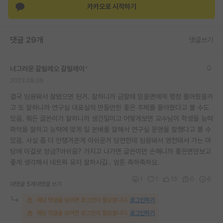
카카오로 시작하기
재팬라운지 🌸
댓글 29개
댓글쓰기
너그러운 갈릴레오 갈릴레이
*
2023.08.06
결국 임용돼서 잘됐으면 된거. 잘하니까 급할때 믿을맨에게 행정 몰아줬을거
고 또 잘하니까 연구실 대표실적 만들만한 좋은 주제를 몰아줬다고 볼 수도
있음. 뭐든 글쓴이가 잘하니까 생긴일이고 어떻게보면 교수님이 학생들 능력
파악을 잘하고 능력에 맞게 일 분배를 잘해서 연구실 운영을 잘했다고 볼 수
있음. 사실 좀 더 안챙겨준게 아쉬운거 당연한데 임용돼서 영전돼서 가는 마
당에 이걸로 앙금?아쉬움? 가지고 나가면 글쓴이만 손해니까 좋은면만보고
좋게 생각해서 네트웍 유지 잘하시길.. 암튼 축하축하요.
1
1
13
0
6
대댓글 5개
대댓글 쓰기
해당 댓글을 보려면 로그인이 필요합니다.
로그인하기
해당 댓글을 보려면 로그인이 필요합니다.
로그인하기