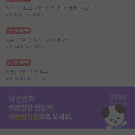
알앤디 삭감으로 고통받는 가난한 대학원생의 하소연
114
42
18188
명예의전당
소주가 지껄이는 김박사넷에 대한 감상
104
10
11576
명예의전당
대학원 생활이 힘든 이유들
188
36
124119