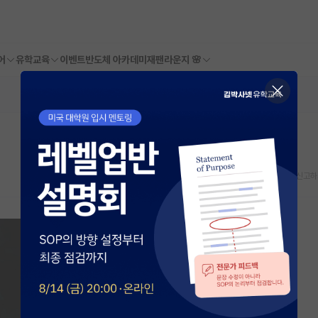
어
유학교육
이벤트
반도체 아카데미
재팬라운지 🌸
스크랩
신고하