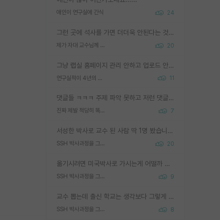
애인이 연구실에 간식
24
그런 곳에 석사를 가면 더더욱 안된다는 것을 깨달으시면 된겁니다!
제가 자대 교수님께 무례하게 행동한 걸까요?
20
그냥 랩실 홈페이지 관리 안하고 업로드 안한거 아님?
연구실적이 4년의 공백이 있는거 어떻게 생각하냐
11
댓글들 ㅋㅋㅋ 주제 파악 못하고 저런 댓글들을 쓰네. 조직에 인간이 얼마나 중요한데 걱정될 수도 있지 ㅋㅋ 본인들은 퍽이나 잘하나봐 ? 현실은 남들한테 욕 안 먹는 1인분만 하는 것도 힘들텐데 ?
진짜 제발 적당히 똑똑한 박사과정이라도 위에 있었으면..
7
서성한 박사로 교수 된 사람 딱 1명 봤습니다. 근데 지방대 박사로 교수된 거는 기적이 일어나야되요. 서성한 학부부터여도 빡센게 교수임용일텐데 지방대박사로 무슨 교수가 되나요...... 중소기업/중견기업 팀장급/연구소장급이나 될거 같네요.
SSH 박사과정을 그만두고 지방대 박사로 옮기면 교수의 꿈은 끝일까요?
20
옮기시려면 미국박사로 가시는게 어떨까 싶네요. 교수가 꿈이면 미국박사 하고 미국교수 까지 같이 노리시는게 기회가 많지 않을까요?
SSH 박사과정을 그만두고 지방대 박사로 옮기면 교수의 꿈은 끝일까요?
9
교수 뽑는데 출신 학교는 생각보다 그렇게 안 봄. 앞으로는 더 안 보게 될거임. 박사는 어디서 진행해도 됨. 단, 제대로 쌓고 좋은 실적 만들 수 있다면. 그런데 지방대는 그럴 가능성이 지극히 낮음. 나만 열심히 잘 하면 된다? 인간은 주변 환경에 지배되는 나약한 존재임. 주변의 지방대 대학원생과 섞이고 지방 특유의 여유로움 또는 나쁘게 얘기해서 나태함에 젖어 살다보면 교수의 꿈 자체를 잊어버리게 될 가능성도 있음. 주변 환경이 70~80%임.
SSH 박사과정을 그만두고 지방대 박사로 옮기면 교수의 꿈은 끝일까요?
8