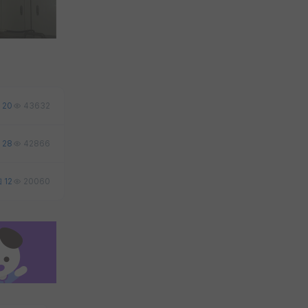
20
43632
28
42866
12
20060