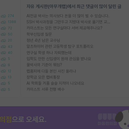
자유 게시판(아무개랩)에서 최근 댓글이 많이 달린 글
AI전공 박사는 의사보다 돈을 더 많이 벌 수 있습니다.
274
SSH 박사과정을 그만두고 지방대 박사로 옮기면 교수의 꿈은 끝일까요?
1388
카이스트는 모든 연구실마다 서버 제공해주나요?
72
학부신입생 질문
50
정년 4년 남은 교수님
20
알츠하이머 관련 고등학생 탐구 포트폴리오
43
연구실 학생 하나 자퇴했는데
40
입학도 안한 신입생이 원래 관심을 받나요
5
물박사의 기준이 뭐임?
9
랩홈피에 다들 본인 사진 올리냐
12
장학금 모은 랩비통장
13
AI 학회들 거품 슬슬 지적이 나오네요
5
카이스트 서류 전형 배수
5