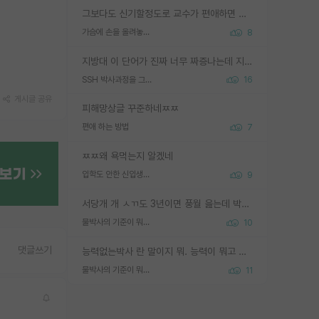
그보다도 신기할정도로 교수가 편애하면 그사람만 논문이 되더라구요 내용이 다른 사람보다 허접해도요
가슴에 손을 올려놓고 싫어하는 사람 불공정하게 리뷰
8
지방대 이 단어가 진짜 너무 짜증나는데 지방대면 다 그냥 쓰레기인가요? 무슨 말 같지도 않은 댓글들이 있는건지??? 지방에도 충분히 좋은 대학 많고 충분히 잘하는 교수님들 많습니다 포항공대 4개 IST 대표 지거국들 여기 모두 다 지방에 있고 여기 출신들 중에 교수하는 분들 적지 않습니다 지거국 출신이 무슨 교수를 하냐?라고 생각할 사람들 많은데 상위 대표 지거국에 아웃라이어들 많습니다 결국 개인의 연구역량과 실적이 중요합니다 이 역량을 펼치는데 있어서 지도교수와의 합도 중요합니다. 그리고 경력이 필요하면 해외포닥까지 다녀오세요
SSH 박사과정을 그만두고 지방대 박사로 옮기면 교수의 꿈은 끝일까요?
16
게시글 공유
피해망상글 꾸준하네ㅉㅉ
편애 하는 방법
7
ㅉㅉ왜 욕먹는지 알겠네
입학도 안한 신입생이 원래 관심을 받나요
9
서당개 개 ㅅㄲ도 3년이면 풍월 읊는데 박사 5년 이상 대리고 있으면서 물된건 교수 탓 맞는ㄱ게 거기가 서당이 아니란 소리임
물박사의 기준이 뭐임?
10
댓글쓰기
능력없는박사 란 말이지 뭐. 능력이 뭐고 능력이 있다는게 뭔지는 사람마다 기준이 다르니까 얘기해봐야 서로 자기 기준만 얘기해서 논쟁이 끝이 안나고. 주위에서 능력있고 야심있는 신입생이 교수가 유의미한 피드백을 아예 안주면서 제대로된 과제에 참여해볼 기회도 제공하지 않고 잡일 뺑뺑이만 돌려서 맨날 단순작업만 하면서 밤새다가 눈빛이 점점 죽어가는걸 본 사람은 물박사는 교수탓이라고 하고, 교수는 이것저것 알려도 주고 기회도 주고 사수 동기 붙여주면서 어떻게든 끌고가려고 하는데 본인이 매일 뺀질거리면서 출근 하는둥마는둥 하다가 기껏 와서도 폰이나 쳐다보다가 실험 망치고 저녁약속있어서 먼저 가볼게요~ 하는걸 본 사람은 물박사는 본인탓이라고 함.
물박사의 기준이 뭐임?
11