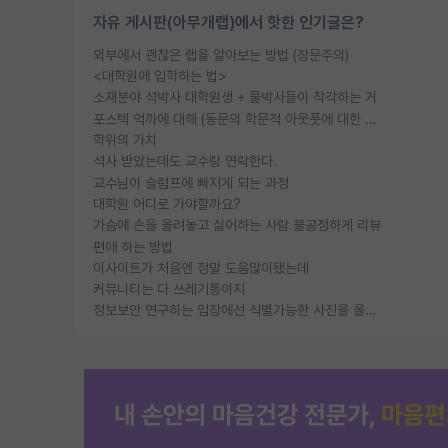
자유 게시판(아무개랩)에서 핫한 인기글은?
외부에서 괜찮은 랩을 알아보는 방법 (장문주의)
<대학원에 입학하는 법>
소재분야 석박사 대학원생 + 물박사들이 착각하는 거
포스텍 억까에 대해 (동문의 학문적 아웃풋에 대한 반박)
학위의 가치
석사 받았는데도 교수랑 연락한다.
교수님이 슬럼프에 빠지게 되는 과정
대학원 어디로 가야할까요?
가슴에 손을 올려놓고 싫어하는 사람 불공정하게 리뷰
편애 하는 방법
이사이트가 처음엔 정말 도움많이됐는데
커뮤니티는 다 쓰레기통이지
정보보안 연구하는 입장에선 식별가능한 사진을 올리는건 비추이긴함