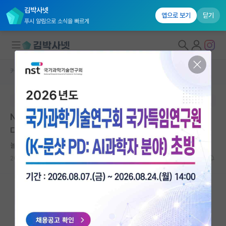
김박사넷
앱으로 보기
닫기
푸시 알림으로 소식을 빠르게
커뮤니티 홈
자유 게시판(아무개랩)
대학원생 모집
본문이 수정되지 않는 박제글입니다.
국내대학원 정보
Nature Index 2023, 대학원 역량 Nature가 정리해줬
연구실&오픈랩
다
커뮤니티
놀란 소크라테스
2023.06.29
88
9093
커뮤니티 홈
전체글보기
베스트 게시판
IF 명예의전당