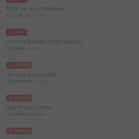
AI 학회 논문 개수에 따른 대학 순위
33
22
22770
김GPT
지거국 순위 알려주세요 자연과학 계열입니다
5
14
4063
명예의전당
우리 교수님 솔직히 너무 좋음
326
47
105221
명예의전당
(장문) 박사과정은 낭만이다
138
15
21808
명예의전당