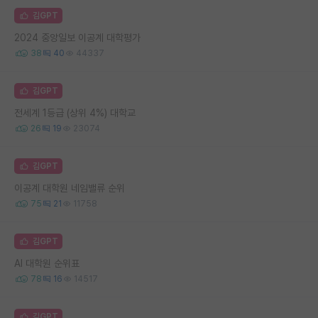
김GPT
2024 중앙일보 이공계 대학평가
38
40
44337
김GPT
전세계 1등급 (상위 4%) 대학교
26
19
23074
김GPT
이공계 대학원 네임밸류 순위
75
21
11758
김GPT
AI 대학원 순위표
78
16
14517
김GPT