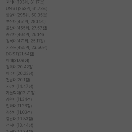
고려대(193위, 81.17점)
UNIST(253위, 61.73점)
PI 전용 게시판
한양대(295위, 50.35점)
인문사회 계열 게시판
부산대(451위, 28.14점)
울산대(455위, 27.57점)
특수/전문대학원 게시판
중앙대(464위, 26.1점)
경북대(471위, 25.11점)
반도체/AI 게시판
지스트(485위, 23.56점)
DGIST(21.54점)
장학금/장학생 게시판
이대(21.08점)
경희대(20.42점)
학술 정보 게시판
아주대(20.23점)
홍보 게시판
전남대(20.1점)
서강대(14.47점)
커리어
가톨릭대(12.71점)
강원대(11.34점)
유학교육
인하대(11.26점)
경상대(11.03점)
이벤트
충남대(10.83점)
전북대(10.44점)
반도체 아카데미
건국대(10.34점)........