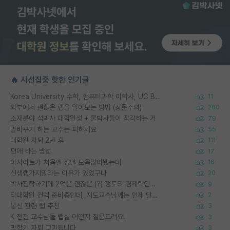
🔥 시선집중 핫한 인기글
Korea University 수학, 컴퓨터과학 이학사, UC Berkeley 산업공학 대학원 공학박사가 되는 것은 쉽지 않겠죠?
11
외부에서 괜찮은 랩을 알아보는 방법 (장문주의)
280
소재분야 석박사 대학원생 + 물박사들이 착각하는 거
79
말바꾸기 하는 교수는 피하세요
55
대학원 자퇴 2년 후
111
편애 하는 방법
17
이사이트가 처음엔 정말 도움많이됐는데
16
신생랩가지말라는 이유가 있었구나
20
박사진학하기에 2억은 괜찮은 (?) 정도의 경제력인가요
9
타대학원 컨텍 준비중인데, 지도교수님께는 언제 말씀드려야 할까요?
2
통신 관련 랩 추천
3
K 전전 교수님들 랩실 어떤지 질문드려요!
3
막학기 자퇴 고민됩니다
3