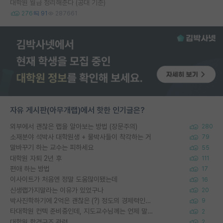
대학원 월급 정리해준다 (공대 기준)
276
91
287661
자유 게시판(아무개랩)에서 핫한 인기글은?
외부에서 괜찮은 랩을 알아보는 방법 (장문주의)
280
소재분야 석박사 대학원생 + 물박사들이 착각하는 거
79
말바꾸기 하는 교수는 피하세요
55
대학원 자퇴 2년 후
111
편애 하는 방법
17
이사이트가 처음엔 정말 도움많이됐는데
16
신생랩가지말라는 이유가 있었구나
20
박사진학하기에 2억은 괜찮은 (?) 정도의 경제력인가요
9
타대학원 컨텍 준비중인데, 지도교수님께는 언제 말씀드려야 할까요?
2
대학원 합격구조 관련
2