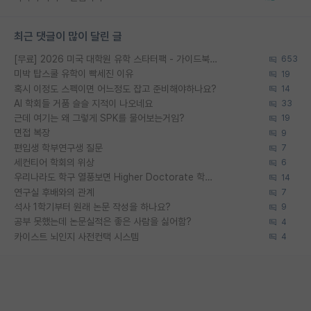
최근 댓글이 많이 달린 글
[무료] 2026 미국 대학원 유학 스타터팩 - 가이드북 & 합격자 컨택메일 템플릿
653
미박 탑스쿨 유학이 빡세진 이유
19
혹시 이정도 스펙이면 어느정도 잡고 준비해야하나요?
14
AI 학회들 거품 슬슬 지적이 나오네요
33
근데 여기는 왜 그렇게 SPK를 물어보는거임?
19
면접 복장
9
편입생 학부연구생 질문
7
세컨티어 학회의 위상
6
우리나라도 학구 열풍보면 Higher Doctorate 학위가 필요하다고 봅니다.
14
연구실 후배와의 관계
7
석사 1학기부터 원래 논문 작성을 하나요?
9
공부 못했는데 논문실적은 좋은 사람을 싫어함?
4
카이스트 뇌인지 사전컨택 시스템
4