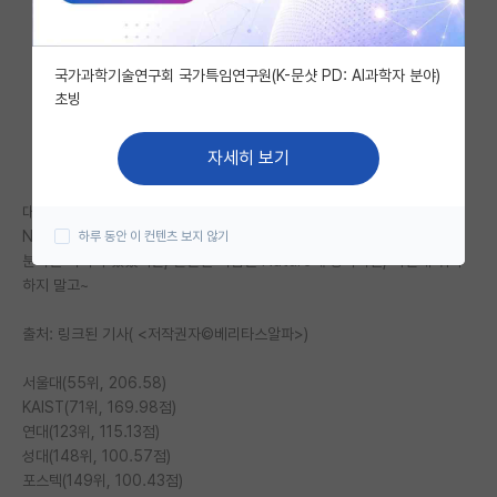
자유 게시판(아무개랩)
국가과학기술연구회 국가특임연구원(K-문샷 PD: AI과학자 분야)
미국 유학 게시판
초빙
미국 대학원 합격 후기 게시판
자세히 보기
대학원생 모집 게시판
대학원 순위로 그만들 싸우고 연구하자!
대학원 합격 후기 게시판
Nature가 정리해줬다.
하루 동안 이 컨텐츠 보지 않기
분야별 차이가 있겠지만, 불만인 사람은 Nature에 항의하길, 나한테 뭐라
연구실(PI) 홍보 게시판
하지 말고~
석박사 채용 정보 게시판
출처: 링크된 기사( <저작권자©베리타스알파>)
임용 정보 게시판
서울대(55위, 206.58)
학부 인턴 게시판
KAIST(71위, 169.98점)
연대(123위, 115.13점)
취업 게시판
성대(148위, 100.57점)
포스텍(149위, 100.43점)
임용 후기 게시판