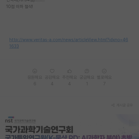
10점 이하 절삭!
재팬라운지 🌸
http://www.veritas-a.com/news/articleView.html?idxno=46
1633
응원해요
공감해요
추천해요
궁금해요
별로에요
6
4
4
1
7
게시글 공유