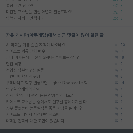
통신 관련 랩 추천
3
K 전전 교수님들 랩실 어떤지 질문드려요!
3
막학기 자퇴 고민됩니다
3
자유 게시판(아무개랩)에서 최근 댓글이 많이 달린 글
AI 학회들 거품 슬슬 지적이 나오네요
33
카이스트 서류 전형 배수
11
근데 여기는 왜 그렇게 SPK를 물어보는거임?
19
면접 복장
9
편입생 학부연구생 질문
7
세컨티어 학회의 위상
6
우리나라도 학구 열풍보면 Higher Doctorate 학위가 필요하다고 봅니다.
14
연구실 후배와의 관계
7
석사 1학기부터 원래 논문 작성을 하나요?
9
카이스트 교수님들 중에서도 연구실 홈페이지를 마련 안 하신 분들이 계시던데
4
공부 못했는데 논문실적은 좋은 사람을 싫어함?
4
카이스트 뇌인지 사전컨택 시스템
4
대학원 진학에 대한 고민이 있습니다.
3