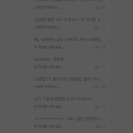
신생랩가지말라는 이유가 있었구나
19
신생랩+젊은 교수 이게 ㄹㅇ 모 아니면 도인듯.
신생랩가지말라는 이유가 있었구나
17
ML 대부분이 골드 스탠다드 하나 상정해놓고 (벤치마크 데이터셋이 여러 개면 여러 개 상정) 그거 얼마나 잘 맞추나 싸움임 가끔 번뜩이는 설계 철학을 보여주는 논문들도 있지만 대부분 그거 성적 얼마나 더 올리느라에 혈안이 되어 있는 측면이 잇음
AI 학회들 거품 슬슬 지적이 나오네요
14
neurips는 괜찮음
AI 학회들 거품 슬슬 지적이 나오네요
10
신생랩 1기 출신인데 신생랩은 줠라 무거운 바벨 같은거임. 들면 대박인데 못들면 깔려 죽음. 아무도 알려주지 않는 환경에서 자생해야하지만, 일단 살아남았다면 그 어떤 사람보다 악착같고 생존력 높은 사람으로 거듭날 수 있음
신생랩가지말라는 이유가 있었구나
19
내가 그렇게 말할땐 신고나 누르더니
AI 학회들 거품 슬슬 지적이 나오네요
12
ㅋㅋㅋㅋㅋㅋ ㅠㅠ 그래서 일단 유명해지는게 중요한거같습니다
AI 학회들 거품 슬슬 지적이 나오네요
9