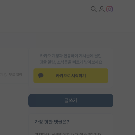
카카오 계정과 연동하여 게시글에 달린
댓글 알람, 소식등을 빠르게 받아보세요
기
댓글 알람
카카오로 시작하기
글쓰기
가장 핫한 댓글은?
가지마라. 신생랩이고 내가 석사 3학기차인데 최고참인데 나도 아무것도 모르는데 교수가 후배들 왜 논문 교육 안시키냐. 논문 왜 안 써오냐 닦달한다