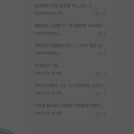
32살에도 이런 질문을 하는군요...?
박사진학하기에 2억은 괜찮은 (?) 정도의 경제력인가요
25
복불복임 신생랩 1기 최고참이면 교수한테 직접 지도받는 시간이 매우 많음 제대로 된 교수라면 말이지 그게 아니라면 그냥 넌 해방 불가능한 노예 1호에 감점쓰레기통이 되는거고
신생랩가지말라는 이유가 있었구나
9
개인적인 경험들이지만.... 나이가 젊은 교수일수록 꼰대라는 가면을 쓴 채로 무례함을 행동하는 경우가 거의 90% 정도였음. 나이가 어린데 다른 또래들과 달리 명예, 권력, 재력까지 얻었으니 세상 다 가진 기분이겠지. 오히러 나이 든 교수들이 행동과 말을 더 조심하시더라.
신생랩가지말라는 이유가 있었구나
9
걍 애라서 그럼
근데 여기는 왜 그렇게 SPK를 물어보는거임?
13
아직 모르잖아. 나도 그 나이때에는 모르고 평가 받고 안심하고 싶었어.
근데 여기는 왜 그렇게 SPK를 물어보는거임?
15
그런걸 물어보는 애들은 대학원에 적합하지 않다
근데 여기는 왜 그렇게 SPK를 물어보는거임?
16