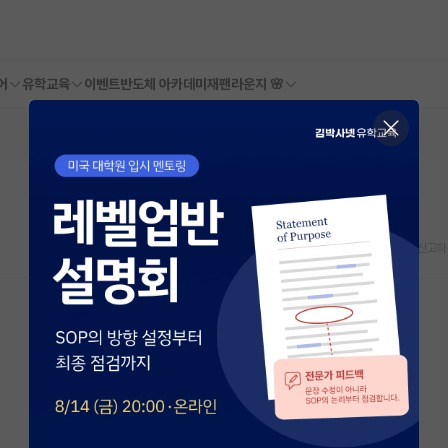
어
유학교육
이벤트
반도체 아카데미
재팬라운지 🌸
스크랩
신고하