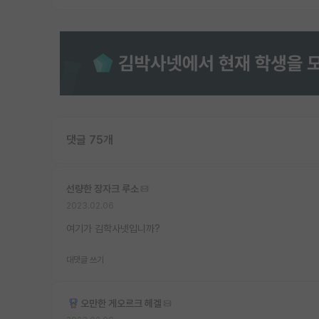
댓글 75개
선량한 장자크 루소
2023.02.06
여기가 김학사넷입니까?
대댓글 쓰기
오만한 게오르크 헤겔