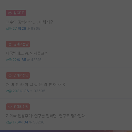
김GPT
교수의 경력세탁 .... 대체 왜?
27
28
9865
명예의전당
미국빅테크 vs 인서울교수
22
85
42315
명예의전당
개 미 친 싸 이 코 같 은 리 뷰 어 새 X
203
36
33505
명예의전당
지거국 임용후기: 연구를 잘하면, 연구로 평가된다.
176
34
56236