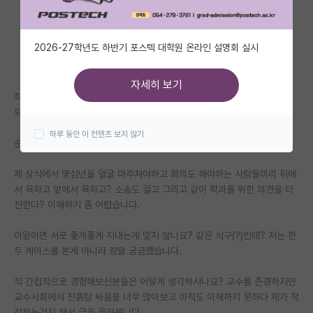
자유 게시판(아무개랩)
2026-27학년도 하반기 포스텍 대학원 온라인 설명회 실시
미국 유학 게시판
미국 대학원 합격 후기 게시판
자세히 보기
학교마다 다를수 있지만 제가 본 몇몇학교들만 본다면 왜 같은과 내에 몇명
대학원생 모집 게시판
되지도 않는 교수님들끼리 못잡아먹어서 안달일까요?
하루 동안 이 컨텐츠 보지 않기
대학원 합격 후기 게시판
순수하게 궁금해서 질문해요..
연구실(PI) 홍보 게시판
제 상식에서 몇십년을 얼굴 마주쳐야하고 회의도 해야하는 사람들끼리 뒤에
서 욕하고 앞에서 욕하고? 소송도 걸고 그리고 같이 학과를 위한 의견을 타
석박사 채용 정보 게시판
진한다? 이해하기 좀 어렵습니다.
임용 정보 게시판
이왕이면 서로 좋게좋게 지내는게 맞지 않나요? 같은 식구(?)인데? 저는 한
학부 인턴 게시판
두 케이스를 본게 아니라 정말 궁금했습니다.
취업 게시판
직 간접적으로 경험해보신분들은 어떻게 생각하시나요? 교수를 존경하지만
교수사회에서 진흙탕 싸움을 너무 많이보고 아직도 이해하지 못하다 제가 착
임용 후기 게시판
각하는건지 해서 글을 올려봅니다.