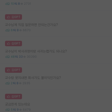
10
8
2731
김GPT
교수님께 직접 질문하면 안되는건가요?
6
8
6670
김GPT
교수님이 박사과정이랑 사귀는랩가도 되나요?
48
33
30390
김GPT
교수랑 못지내면 회사가도 불이익인가요?
2
8
2935
김GPT
궁금한게 있는데요
5
9
6479