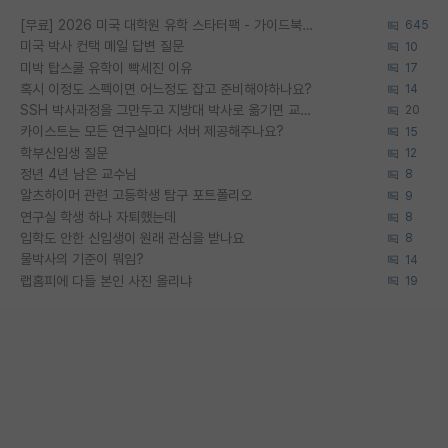
[무료] 2026 미국 대학원 유학 스타터팩 - 가이드북 & 합격자 컨택메일 템플릿
645
미국 박사 컨택 메일 답변 질문
10
미박 탑스쿨 유학이 빡세진 이유
17
혹시 이정도 스펙이면 어느정도 잡고 준비해야하나요?
14
SSH 박사과정을 그만두고 지방대 박사로 옮기면 교수의 꿈은 끝일까요?
20
카이스트는 모든 연구실마다 서버 제공해주나요?
15
학부신입생 질문
12
정년 4년 남은 교수님
8
알츠하이머 관련 고등학생 탐구 포트폴리오
9
연구실 학생 하나 자퇴했는데
8
입학도 안한 신입생이 원래 관심을 받나요
8
물박사의 기준이 뭐임?
14
랩홈피에 다들 본인 사진 올리냐
19