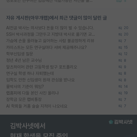
정보보안 연구하는 입장에선 식별가능한 사진을 올리는건 비추이긴함
5
자유 게시판(아무개랩)에서 최근 댓글이 많이 달린 글
AI전공 박사는 의사보다 돈을 더 많이 벌 수 있습니다.
20
SSH 박사과정을 그만두고 지방대 박사로 옮기면 교수의 꿈은 끝일까요?
20
가슴에 손을 올려놓고 싫어하는 사람 불공정하게 리뷰
7
카이스트는 모든 연구실마다 서버 제공해주나요?
15
학부신입생 질문
12
정년 4년 남은 교수님
8
알츠하이머 관련 고등학생 탐구 포트폴리오
9
연구실 학생 하나 자퇴했는데
8
입학도 안한 신입생이 원래 관심을 받나요
8
물박사의 기준이 뭐임?
14
랩홈피에 다들 본인 사진 올리냐
19
장학금 모은 랩비통장
7
AI 학회들 거품 슬슬 지적이 나오네요
7