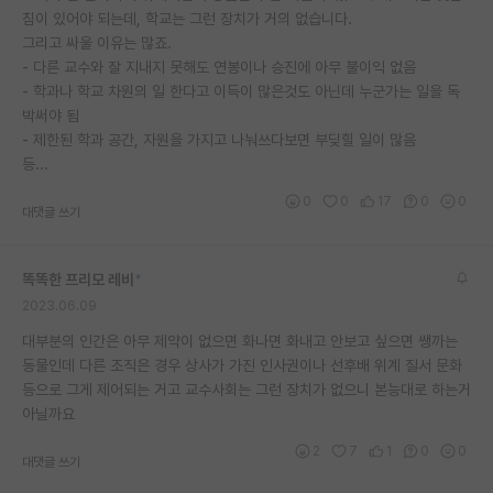
침이 있어야 되는데, 학교는 그런 장치가 거의 없습니다.
그리고 싸울 이유는 많죠.
- 다른 교수와 잘 지내지 못해도 연봉이나 승진에 아무 불이익 없음
- 학과나 학교 차원의 일 한다고 이득이 많은것도 아닌데 누군가는 일을 독
박써야 됨
- 제한된 학과 공간, 자원을 가지고 나눠쓰다보면 부딪힐 일이 많음
등...
0
0
17
0
0
대댓글 쓰기
똑똑한 프리모 레비
*
2023.06.09
대부분의 인간은 아무 제약이 없으면 화나면 화내고 안보고 싶으면 쌩까는
동물인데 다른 조직은 경우 상사가 가진 인사권이나 선후배 위계 질서 문화
등으로 그게 제어되는 거고 교수사회는 그런 장치가 없으니 본능대로 하는거
아닐까요
2
7
1
0
0
대댓글 쓰기