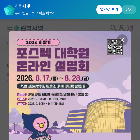
김박사넷
앱으로 보기
닫기
푸시 알림으로 소식을 빠르게
커뮤니티 홈
자유 게시판(아무개랩)
대학원생 모집
교수들끼리 사이가 안좋은 이유(?)
국내대학원 정보
놀란 갈릴레오 갈릴레이
연구실&오픈랩
2023.06.09
15
22326
커뮤니티
커뮤니티 홈
전체글보기
베스트 게시판
IF 명예의전당