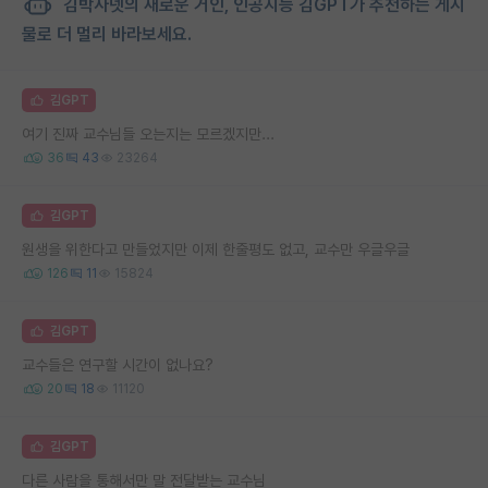
김박사넷의 새로운 거인, 인공지능 김GPT가 추천하는 게시
물로 더 멀리 바라보세요.
김GPT
여기 진짜 교수님들 오는지는 모르겠지만...
36
43
23264
김GPT
원생을 위한다고 만들었지만 이제 한줄평도 없고, 교수만 우글우글
126
11
15824
김GPT
교수들은 연구할 시간이 없나요?
20
18
11120
김GPT
다른 사람을 통해서만 말 전달받는 교수님