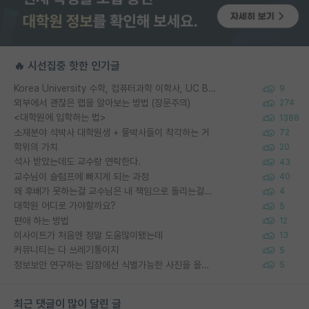
🔥 시선집중 핫한 인기글
Korea University 수학, 컴퓨터과학 이학사, UC Berkeley 산업공학 대학원 공학박사가 되는 것은 쉽지 않겠죠?
9
외부에서 괜찮은 랩을 알아보는 방법 (장문주의)
274
<대학원에 입학하는 법>
1388
소재분야 석박사 대학원생 + 물박사들이 착각하는 거
72
학위의 가치
20
석사 받았는데도 교수랑 연락한다.
43
교수님이 슬럼프에 빠지게 되는 과정
40
왜 후배가 못하는걸 교수님은 내 책임으로 돌리는걸까요?
4
대학원 어디로 가야할까요?
5
편애 하는 방법
12
이사이트가 처음엔 정말 도움많이됐는데
13
커뮤니티는 다 쓰레기통이지
5
정보보안 연구하는 입장에선 식별가능한 사진을 올리는건 비추이긴함
5
최근 댓글이 많이 달린 글