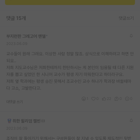
재팬라운지 🌸
댓글 15개
댓글쓰기
부지런한 그레고어 멘델
*
2023.06.09
교수들이 원래 그래요. 이상한 사람 정말 많죠. 상식으로 이해하려고 하면 안
되요..
저희 지도교수님은 저희한테까지 한탄하시는 게 본인이 임용될 때 다른 지원
자를 뽑고 싶었던 한 시니어 교수가 평생 자기 미워한다고 하더라구요.
저희 옆 학과에는 평생 승진 못해서 조교수인 교수 하나가 학과장 바뀔때마
다 고소, 고발한다고.
1
0
22
0
0
대댓글 쓰기
취한 윌리엄 켈빈
2023.06.09
조직이 잘 돌아가기 위해서는 구성원들이 잘 지낼 수 있도록 제도적인 뒷받