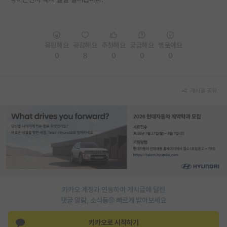
PI 전용 게시판
인문사회 계열 게시판
응원해요
공감해요
추천해요
궁금해요
별로에요
0
8
0
0
0
특수/전문대학원 게시판
반도체/AI 게시판
게시글 공유
장학금/장학생 게시판
학술 정보 게시판
홍보 게시판
커리어
유학교육
카카오 계정과 연동하여 게시글에 달린
이벤트
댓글 알람, 소식등을 빠르게 받아보세요
반도체 아카데미
카카오로 시작하기