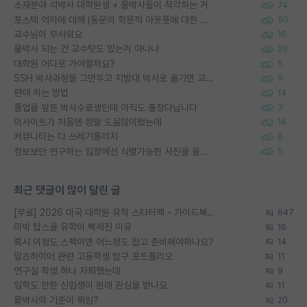
소재분야 석박사 대학원생 + 물박사들이 착각하는 거
74
포스텍 억까에 대해 (동문의 학문적 아웃풋에 대한 반박)
50
교수님이 무서워요
16
물박사 되는 건 교수탓도 있는거 아니냐
29
대학원 어디로 가야할까요?
5
SSH 박사과정을 그만두고 지방대 박사로 옮기면 교수의 꿈은 끝일까요?
9
편애 하는 방법
14
졸업을 앞둔 박사수료생인데 아직도 출장다닙니다
3
이사이트가 처음엔 정말 도움많이됐는데
14
커뮤니티는 다 쓰레기통이지
6
정보보안 연구하는 입장에선 식별가능한 사진을 올리는건 비추이긴함
5
최근 댓글이 많이 달린 글
[무료] 2026 미국 대학원 유학 스타터팩 - 가이드북 & 합격자 컨택메일 템플릿
647
미박 탑스쿨 유학이 빡세진 이유
19
혹시 이정도 스펙이면 어느정도 잡고 준비해야하나요?
14
알츠하이머 관련 고등학생 탐구 포트폴리오
11
연구실 학생 하나 자퇴했는데
9
입학도 안한 신입생이 원래 관심을 받나요
11
물박사의 기준이 뭐임?
20