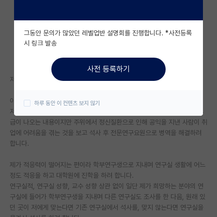
자유 게시판(아무개랩)
그동안 문의가 많았던 레벨업반 설명회를 진행합니다. *사전등록
미국 유학 게시판
시 링크 발송
미국 대학원 합격 후기 게시판
사전 등록하기
대학원생 모집 게시판
저는 지방대 공대에 재학중인 학부생입니다.
대학원 합격 후기 게시판
아래 두 줄은 본문과는 관련이 없는 제 이야기입니다.
하루 동안 이 컨텐츠 보지 않기
저는 군대 내에서 적응을 못할 것이 확실하고, 정신과 진단기록은 명백히 4
연구실(PI) 홍보 게시판
급이 나오는 내용이지만 주위에서 정신질환으로 인해 공익을 지낸 사람이 취
업에 어려움을 겪는 것을 보고 석사 후 전문연구요원으로 병역을 해결하려
석박사 채용 정보 게시판
합니다.
임용 정보 게시판
제가 적응력이 떨어지는 편이라 학부연구생으로 지내며 연구실 생활에 어느
학부 인턴 게시판
정도 적응을 하고 대학원에 진학을 하려 합니다.
연구실적, 연구실 성향, 교수 성향 상관 없이 일단 제가 희망하는 분야의 연
취업 게시판
구실에 들어가 학부연구생을 지내며 다른 연구실도 조사를 한 다음, 원래 있
던 곳이 저에게 맞는다면 기존 연구실에서 석사를, 맞지 않는다면 연구실을
임용 후기 게시판