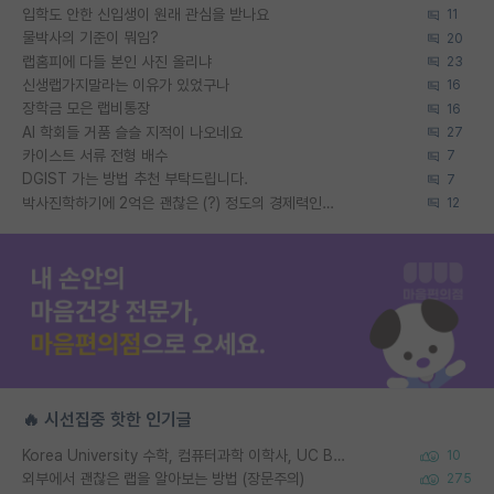
입학도 안한 신입생이 원래 관심을 받나요
11
물박사의 기준이 뭐임?
20
랩홈피에 다들 본인 사진 올리냐
23
신생랩가지말라는 이유가 있었구나
16
장학금 모은 랩비통장
16
AI 학회들 거품 슬슬 지적이 나오네요
27
카이스트 서류 전형 배수
7
DGIST 가는 방법 추천 부탁드립니다.
7
박사진학하기에 2억은 괜찮은 (?) 정도의 경제력인가요
12
🔥 시선집중 핫한 인기글
Korea University 수학, 컴퓨터과학 이학사, UC Berkeley 산업공학 대학원 공학박사가 되는 것은 쉽지 않겠죠?
10
외부에서 괜찮은 랩을 알아보는 방법 (장문주의)
275