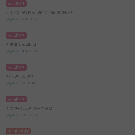
김GPT
교수님이 창업하신 랩실은 걸러야 하나요?
0
13
11161
김GPT
지방대 학생입니다.
0
14
3599
김GPT
자대 연구실 변경
0
1
3314
김GPT
학부연구생들만 있는 연구실
0
7
5388
명예의전당