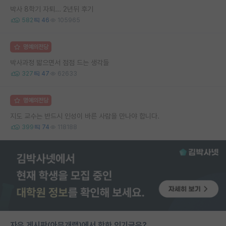
박사 8학기 자퇴... 2년뒤 후기
582
46
105965
명예의전당
박사과정 밟으면서 점점 드는 생각들
327
47
62633
명예의전당
지도 교수는 반드시 인성이 바른 사람을 만나야 합니다.
399
74
118188
자유 게시판(아무개랩)에서 핫한 인기글은?