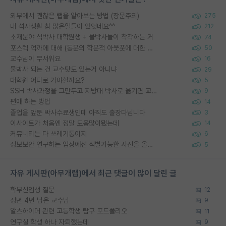
외부에서 괜찮은 랩을 알아보는 방법 (장문주의)
275
내 석사생활 참 많은일들이 있엇네요^^
212
소재분야 석박사 대학원생 + 물박사들이 착각하는 거
74
포스텍 억까에 대해 (동문의 학문적 아웃풋에 대한 반박)
50
교수님이 무서워요
16
물박사 되는 건 교수탓도 있는거 아니냐
29
대학원 어디로 가야할까요?
5
SSH 박사과정을 그만두고 지방대 박사로 옮기면 교수의 꿈은 끝일까요?
9
편애 하는 방법
14
졸업을 앞둔 박사수료생인데 아직도 출장다닙니다
3
이사이트가 처음엔 정말 도움많이됐는데
14
커뮤니티는 다 쓰레기통이지
6
정보보안 연구하는 입장에선 식별가능한 사진을 올리는건 비추이긴함
5
자유 게시판(아무개랩)에서 최근 댓글이 많이 달린 글
학부신입생 질문
12
정년 4년 남은 교수님
9
알츠하이머 관련 고등학생 탐구 포트폴리오
11
연구실 학생 하나 자퇴했는데
9