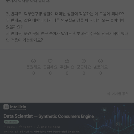
옮겨서 석사를 하려 합니다.
PI 전용 게시판
첫 번째로, 학부연구생 생활이 대학원 생활에 적응하는 데 도움이 되나요?
두 번째로, 같은 대학 내에서 다른 연구실로 갔을 때 저에게 오는 불이익이
인문사회 계열 게시판
있을까요?
특수/전문대학원 게시판
세 번째로, 옮긴 곳의 연구 분야가 달라도 학부 과정 수준의 전공지식이 있다
면 적응이 가능한가요?
반도체/AI 게시판
장학금/장학생 게시판
응원해요
공감해요
추천해요
궁금해요
별로에요
학술 정보 게시판
0
0
0
0
0
홍보 게시판
커리어
게시글 공유
유학교육
이벤트
반도체 아카데미