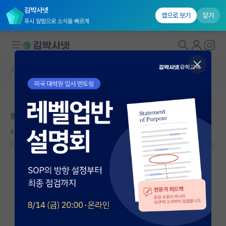
김박사넷
앱으로 보기
닫기
푸시 알림으로 소식을 빠르게
커뮤니티 홈
자유 게시판(아무개랩)
대학원생 모집
본문이 수정되지 않는 박제글입니다.
국내대학원 정보
학부연구생, 석사 연구실이 달라도 될까요
연구실&오픈랩
쇠약한 레온하르트 오일러
커뮤니티
2023.06.05
9
2550
커뮤니티 홈
전체글보기
베스트 게시판
IF 명예의전당