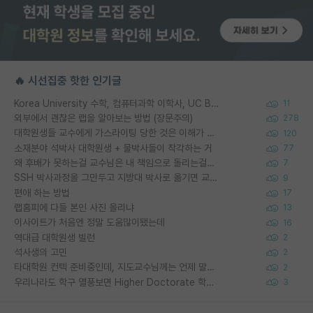
🔥 시선집중 핫한 인기글
Korea University 수학, 컴퓨터과학 이학사, UC Berkeley 산업공학 대학원 공학박사가 되는 것은 쉽지 않겠죠?
11
외부에서 괜찮은 랩을 알아보는 방법 (장문주의)
278
대학원생들 교수에게 가스라이팅 당한 것은 이해가 갑니다. 안타깝네요.
120
소재분야 석박사 대학원생 + 물박사들이 착각하는 거
77
왜 후배가 못하는걸 교수님은 내 책임으로 돌리는걸까요?
7
SSH 박사과정을 그만두고 지방대 박사로 옮기면 교수의 꿈은 끝일까요?
9
편애 하는 방법
17
랩홈피에 다들 본인 사진 올리냐
13
이사이트가 처음엔 정말 도움많이됐는데
16
역대급 대학원생 빌런
2
석사생의 고민
2
타대학원 컨텍 준비중인데, 지도교수님께는 언제 말씀드려야 할까요?
2
우리나라도 학구 열풍보면 Higher Doctorate 학위가 필요하다고 봅니다.
3