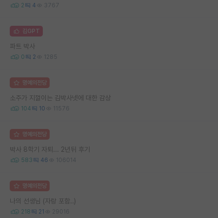
2
4
3767
김GPT
파트 박사
0
2
1285
명예의전당
소주가 지껄이는 김박사넷에 대한 감상
104
10
11576
명예의전당
박사 8학기 자퇴... 2년뒤 후기
583
46
106014
명예의전당
나의 선생님 (자랑 포함..)
218
21
29016