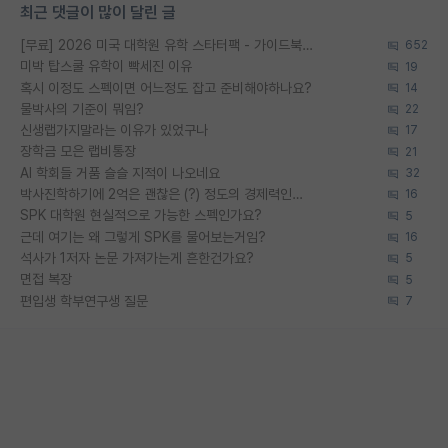
최근 댓글이 많이 달린 글
[무료] 2026 미국 대학원 유학 스타터팩 - 가이드북 & 합격자 컨택메일 템플릿
652
미박 탑스쿨 유학이 빡세진 이유
19
혹시 이정도 스펙이면 어느정도 잡고 준비해야하나요?
14
물박사의 기준이 뭐임?
22
신생랩가지말라는 이유가 있었구나
17
장학금 모은 랩비통장
21
AI 학회들 거품 슬슬 지적이 나오네요
32
박사진학하기에 2억은 괜찮은 (?) 정도의 경제력인가요
16
SPK 대학원 현실적으로 가능한 스펙인가요?
5
근데 여기는 왜 그렇게 SPK를 물어보는거임?
16
석사가 1저자 논문 가져가는게 흔한건가요?
5
면접 복장
5
편입생 학부연구생 질문
7