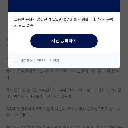
자유 게시판(아무개랩)
그동안 문의가 많았던 레벨업반 설명회를 진행합니다. *사전등록
미국 유학 게시판
시 링크 발송
미국 대학원 합격 후기 게시판
토목공학과 학부 졸업하여 건설사에 안전분야로 입사해서 9년차에 접어든
사전 등록하기
대학원생 모집 게시판
직장인입니다.
대학원 합격 후기 게시판
석사는 타 대학에서 파트타임으로 안전관련 분야로 졸업했고
하루 동안 이 컨텐츠 보지 않기
연구실(PI) 홍보 게시판
박사는 학부 졸업했던 모교에서 안전관련 분야로 올해 1학기를 막 끝냈습니
다.
석박사 채용 정보 게시판
박사 입학 전 컨택한 교수님(지도교수님)께서 나이도 젊고 포텐도 있으니 풀
임용 정보 게시판
타임 박사를 고려해보라고 권유해주셨는데
학부 인턴 게시판
직장과 병행해서 파트로 가는게 나을지, 교수님 따라 풀타임으로 가는게 나
취업 게시판
을지 고민입니다.
임용 후기 게시판
파트를 생각하고 입학했고 졸업을 할 경우에 어떤 삶이 펼쳐지는지 주변인을