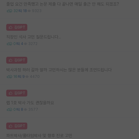
졸업 요건 만족했고 논문 제출 다 끝나면 매일 출근 안 해도 되겠죠?
32
18
9323
김GPT
직장인 석사 고민 질문드립니다..
0
4
3272
김GPT
박사과정 하러 갈까 말까 고민하시는 많은 분들께 조언드립니다
16
9
4470
김GPT
랩 1호 박사 가도 괜찮을까요
0
8
3577
김GPT
파트박사/풀타임박사 및 향후 진로 고민