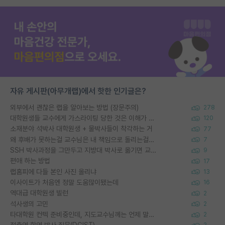
자유 게시판(아무개랩)에서 핫한 인기글은?
외부에서 괜찮은 랩을 알아보는 방법 (장문주의)
278
대학원생들 교수에게 가스라이팅 당한 것은 이해가 갑니다. 안타깝네요.
120
소재분야 석박사 대학원생 + 물박사들이 착각하는 거
77
왜 후배가 못하는걸 교수님은 내 책임으로 돌리는걸까요?
7
SSH 박사과정을 그만두고 지방대 박사로 옮기면 교수의 꿈은 끝일까요?
9
편애 하는 방법
17
랩홈피에 다들 본인 사진 올리냐
13
이사이트가 처음엔 정말 도움많이됐는데
16
역대급 대학원생 빌런
2
석사생의 고민
2
타대학원 컨텍 준비중인데, 지도교수님께는 언제 말씀드려야 할까요?
2