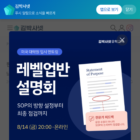
김박사넷
앱으로 보기
닫기
푸시 알림으로 소식을 빠르게
커뮤니티 홈
자유 게시판(아무개랩)
대학원생 모집
현재 직장인 9년차, 박사과정 풀타임 vs 파트타임 고민
국내대학원 정보
달리는 피타고라스
연구실&오픈랩
2023.06.02
16
4030
커뮤니티
커뮤니티 홈
전체글보기
베스트 게시판
IF 명예의전당