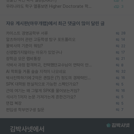
정출연 학연 박사 질문(DGIST)
2
우리나라도 학구 열풍보면 Higher Doctorate 학위가 필요하다고 봅니다.
3
자유 게시판(아무개랩)에서 최근 댓글이 많이 달린 글
카이스트 경영공학부 서류
28
알츠하이머 관련 고등학생 탐구 포트폴리오
14
물박사의 기준이 뭐임?
22
신생랩가지말라는 이유가 있었구나
17
장학금 모은 랩비통장
21
석박사 과정 합격하고, 컨택했던교수님이 연락이 안됩니다...
8
AI 학회들 거품 슬슬 지적이 나오네요
32
박사진학하기에 2억은 괜찮은 (?) 정도의 경제력인가요
16
SPK 대학원 현실적으로 가능한 스펙인가요?
5
근데 여기는 왜 그렇게 SPK를 물어보는거임?
16
석사가 1저자 논문 가져가는게 흔한건가요?
5
면접 복장
5
편입생 학부연구생 질문
7