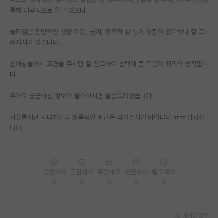
통해 대략적으로 알고 있으나
PI 전용 게시판
풀타임은 전반적인 생활 여건, 급여, 향후의 삶 등이 경험이 없다보니 잘 그
인문사회 계열 게시판
려지지가 않습니다.
특수/전문대학원 게시판
선배님들께서 고견을 주시면 잘 참고하여 선택에 큰 도움이 되리라 생각합니
반도체/AI 게시판
다.
장학금/장학생 게시판
추가로 궁금하신 정보가 필요하시면 말씀드리겠습니다.
학술 정보 게시판
자유롭지만 지나치거나 맹목적인 비난은 삼가주시기 바랍니다 ㅠㅠ 감사합
니다.
홍보 게시판
커리어
유학교육
응원해요
공감해요
추천해요
궁금해요
별로에요
0
0
0
0
0
이벤트
반도체 아카데미
게시글 공유