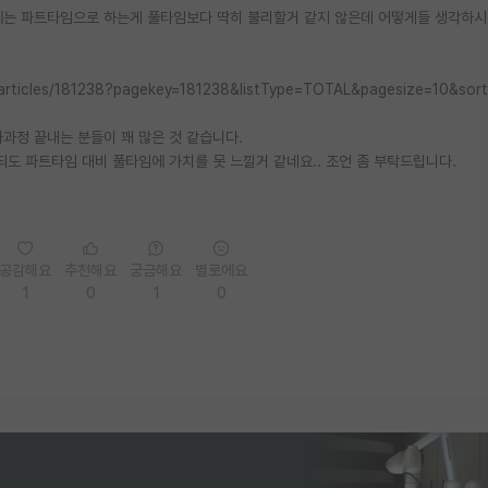
우에는 파트타임으로 하는게 풀타임보다 딱히 불리할거 같지 않은데 어떻게들 생각하
08/articles/181238?pagekey=181238&listType=TOTAL&pagesize=10&so
정 끝내는 분들이 꽤 많은 것 같습니다.
도 파트타임 대비 풀타임에 가치를 못 느낄거 같네요.. 조언 좀 부탁드립니다.
공감해요
추천해요
궁금해요
별로에요
1
0
1
0