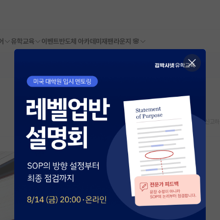
어
유학교육
이벤트
반도체 아카데미
재팬라운지 🌸
스크랩
신고하