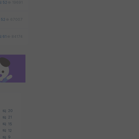
52
19691
52
67007
61
84174
20
21
15
12
9