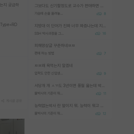
시는지 궁금하
그보다도 신기할정도로 교수가 편애하면 그사람만 논문이 되더라구요 내용이 다른 사람보다 허접해도요
가슴에 손을 올려놓고 싫어하는 사람 불공정하게 리뷰
8
rtType=RD
지방대 이 단어가 진짜 너무 짜증나는데 지방대면 다 그냥 쓰레기인가요? 무슨 말 같지도 않은 댓글들이 있는건지??? 지방에도 충분히 좋은 대학 많고 충분히 잘하는 교수님들 많습니다 포항공대 4개 IST 대표 지거국들 여기 모두 다 지방에 있고 여기 출신들 중에 교수하는 분들 적지 않습니다 지거국 출신이 무슨 교수를 하냐?라고 생각할 사람들 많은데 상위 대표 지거국에 아웃라이어들 많습니다 결국 개인의 연구역량과 실적이 중요합니다 이 역량을 펼치는데 있어서 지도교수와의 합도 중요합니다. 그리고 경력이 필요하면 해외포닥까지 다녀오세요
SSH 박사과정을 그만두고 지방대 박사로 옮기면 교수의 꿈은 끝일까요?
16
피해망상글 꾸준하네ㅉㅉ
편애 하는 방법
7
ㅉㅉ왜 욕먹는지 알겠네
입학도 안한 신입생이 원래 관심을 받나요
9
서당개 개 ㅅㄲ도 3년이면 풍월 읊는데 박사 5년 이상 대리고 있으면서 물된건 교수 탓 맞는ㄱ게 거기가 서당이 아니란 소리임
물박사의 기준이 뭐임?
11
게시글 공유
능력없는박사 란 말이지 뭐. 능력이 뭐고 능력이 있다는게 뭔지는 사람마다 기준이 다르니까 얘기해봐야 서로 자기 기준만 얘기해서 논쟁이 끝이 안나고. 주위에서 능력있고 야심있는 신입생이 교수가 유의미한 피드백을 아예 안주면서 제대로된 과제에 참여해볼 기회도 제공하지 않고 잡일 뺑뺑이만 돌려서 맨날 단순작업만 하면서 밤새다가 눈빛이 점점 죽어가는걸 본 사람은 물박사는 교수탓이라고 하고, 교수는 이것저것 알려도 주고 기회도 주고 사수 동기 붙여주면서 어떻게든 끌고가려고 하는데 본인이 매일 뺀질거리면서 출근 하는둥마는둥 하다가 기껏 와서도 폰이나 쳐다보다가 실험 망치고 저녁약속있어서 먼저 가볼게요~ 하는걸 본 사람은 물박사는 본인탓이라고 함.
물박사의 기준이 뭐임?
12