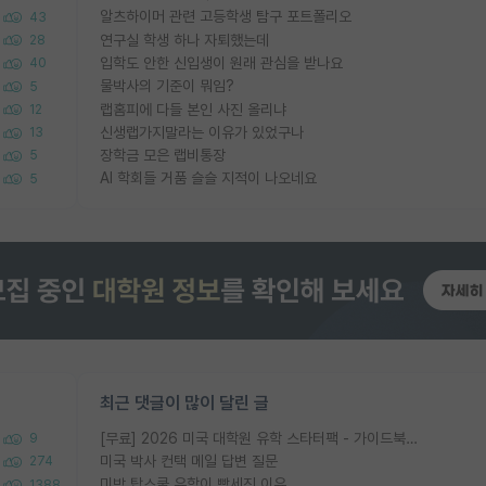
알츠하이머 관련 고등학생 탐구 포트폴리오
43
연구실 학생 하나 자퇴했는데
28
입학도 안한 신입생이 원래 관심을 받나요
40
물박사의 기준이 뭐임?
5
랩홈피에 다들 본인 사진 올리냐
12
신생랩가지말라는 이유가 있었구나
13
장학금 모은 랩비통장
5
AI 학회들 거품 슬슬 지적이 나오네요
5
최근 댓글이 많이 달린 글
[무료] 2026 미국 대학원 유학 스타터팩 - 가이드북 & 합격자 컨택메일 템플릿
9
미국 박사 컨택 메일 답변 질문
274
미박 탑스쿨 유학이 빡세진 이유
1388