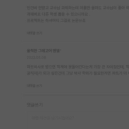
인건비 안받고 교수님 과제하는데 이름만 올려도 교수님이 좋아 하
과제비로 다른 학생 뽑을 수 있으니까요 .
프로젝트는 하셔야지 그걸로 논문쓰죠
대댓글 쓰기
울적한 그레고어 멘델
*
2022.05.08
파트박사로 받으면 학계에 못들어간다는게 가장 큰 차이점인데, 학
공직자)가 되고 싶은건데 그냥 박사 학위가 필요한거면 파트가 더
대댓글 쓰기
댓글쓰기