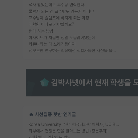
석사 받았는데도 교수랑 연락한다.
물박사 되는 건 교수탓도 있는거 아니냐
교수님이 슬럼프에 빠지게 되는 과정
대학원 어디로 가야할까요?
편애 하는 방법
이사이트가 처음엔 정말 도움많이됐는데
커뮤니티는 다 쓰레기통이지
정보보안 연구하는 입장에선 식별가능한 사진을 올리는건 비추이긴함
🔥 시선집중 핫한 인기글
Korea University 수학, 컴퓨터과학 이학사, UC Berkeley 산업공학 대학원 공학박사가 되는 것은 쉽지 않겠죠?
외부에서 괜찮은 랩을 알아보는 방법 (장문주의)
<대학원에 입학하는 법>