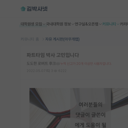
대학원생 모집
국내대학원 정보
연구실&오픈랩
커뮤니티
커리
커뮤니티 홈
자유 게시판(아무개랩)
파트타임 박사 고민입니다
도도한 로버트 후크
누적 신고가 20개 이상인 사용자입니다.
2022.05.07
3
6222