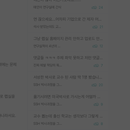
애인이 연구실에 간식
24
연 끊으세요...어차피 기업으로 간 제자 어떻게 못합니다. 기업에서는 교수들 사기꾼으로 보는 시선도 강하고, 앞에서나 교수님하고 떠받들어주지 많이 무시합니다. 영향력도 0에 수렴합니다. 그리고 생각해보십시오. 석사로 기업간 제자가 무슨 힘이 있다고 과제를 달라고 합니까? 말만 교수지 무능력자라고 생각합니다. 세금이 아깝습니다.
석사 받았는데도 교수랑 연락한다.
21
그냥 랩실 홈페이지 관리 안하고 업로드 안한거 아님?
연구실적이 4년의 공백이 있는거 어떻게 생각하냐
12
댓글들 ㅋㅋㅋ 주제 파악 못하고 저런 댓글들을 쓰네. 조직에 인간이 얼마나 중요한데 걱정될 수도 있지 ㅋㅋ 본인들은 퍽이나 잘하나봐 ? 현실은 남들한테 욕 안 먹는 1인분만 하는 것도 힘들텐데 ?
격에는 문제
진짜 제발 적당히 똑똑한 박사과정이라도 위에 있었으면..
7
서성한 박사로 교수 된 사람 딱 1명 봤습니다. 근데 지방대 박사로 교수된 거는 기적이 일어나야되요. 서성한 학부부터여도 빡센게 교수임용일텐데 지방대박사로 무슨 교수가 되나요...... 중소기업/중견기업 팀장급/연구소장급이나 될거 같네요.
SSH 박사과정을 그만두고 지방대 박사로 옮기면 교수의 꿈은 끝일까요?
20
주로 랩실을
옮기시려면 미국박사로 가시는게 어떨까 싶네요. 교수가 꿈이면 미국박사 하고 미국교수 까지 같이 노리시는게 기회가 많지 않을까요?
SSH 박사과정을 그만두고 지방대 박사로 옮기면 교수의 꿈은 끝일까요?
9
아니라서요.
교수 뽑는데 출신 학교는 생각보다 그렇게 안 봄. 앞으로는 더 안 보게 될거임. 박사는 어디서 진행해도 됨. 단, 제대로 쌓고 좋은 실적 만들 수 있다면. 그런데 지방대는 그럴 가능성이 지극히 낮음. 나만 열심히 잘 하면 된다? 인간은 주변 환경에 지배되는 나약한 존재임. 주변의 지방대 대학원생과 섞이고 지방 특유의 여유로움 또는 나쁘게 얘기해서 나태함에 젖어 살다보면 교수의 꿈 자체를 잊어버리게 될 가능성도 있음. 주변 환경이 70~80%임.
SSH 박사과정을 그만두고 지방대 박사로 옮기면 교수의 꿈은 끝일까요?
8