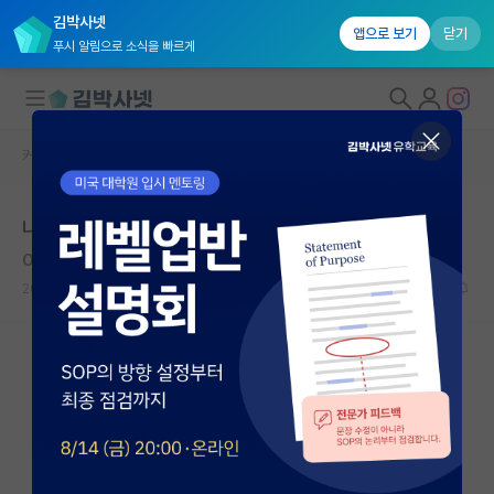
김박사넷
앱으로 보기
닫기
푸시 알림으로 소식을 빠르게
커뮤니티 홈
자유 게시판(아무개랩)
대학원생 모집
나는 대한민국 대학원생이다
국내대학원 정보
Otto Loewi
연구실&오픈랩
2020.06.12
2
8195
커뮤니티
커뮤니티 홈
전체글보기
베스트 게시판
IF 명예의전당