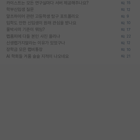
카이스트는 모든 연구실마다 서버 제공해주나요?
15
학부신입생 질문
12
알츠하이머 관련 고등학생 탐구 포트폴리오
9
입학도 안한 신입생이 원래 관심을 받나요
10
물박사의 기준이 뭐임?
17
랩홈피에 다들 본인 사진 올리냐
22
신생랩가지말라는 이유가 있었구나
12
장학금 모은 랩비통장
10
AI 학회들 거품 슬슬 지적이 나오네요
21