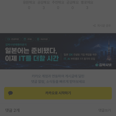
응원해요
공감해요
추천해요
궁금해요
별로에요
0
3
0
0
3
PI 전용 게시판
인문사회 계열 게시판
게시글 공유
특수/전문대학원 게시판
반도체/AI 게시판
장학금/장학생 게시판
학술 정보 게시판
홍보 게시판
카카오 계정과 연동하여 게시글에 달린
커리어
댓글 알람, 소식등을 빠르게 받아보세요
유학교육
카카오로 시작하기
이벤트
댓글 2개
댓글쓰기
반도체 아카데미