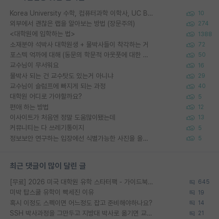
Korea University 수학, 컴퓨터과학 이학사, UC Berkeley 산업공학 대학원 공학박사가 되는 것은 쉽지 않겠죠?
10
외부에서 괜찮은 랩을 알아보는 방법 (장문주의)
274
<대학원에 입학하는 법>
1388
소재분야 석박사 대학원생 + 물박사들이 착각하는 거
72
포스텍 억까에 대해 (동문의 학문적 아웃풋에 대한 반박)
50
교수님이 무서워요
16
물박사 되는 건 교수탓도 있는거 아니냐
29
교수님이 슬럼프에 빠지게 되는 과정
40
대학원 어디로 가야할까요?
5
편애 하는 방법
12
이사이트가 처음엔 정말 도움많이됐는데
13
커뮤니티는 다 쓰레기통이지
5
정보보안 연구하는 입장에선 식별가능한 사진을 올리는건 비추이긴함
5
최근 댓글이 많이 달린 글
[무료] 2026 미국 대학원 유학 스타터팩 - 가이드북 & 합격자 컨택메일 템플릿
645
미박 탑스쿨 유학이 빡세진 이유
19
혹시 이정도 스펙이면 어느정도 잡고 준비해야하나요?
14
SSH 박사과정을 그만두고 지방대 박사로 옮기면 교수의 꿈은 끝일까요?
21