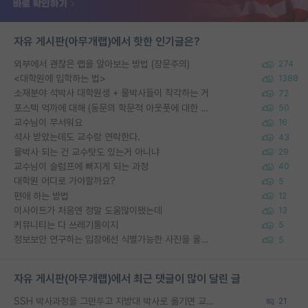
자유 게시판(아무개랩)에서 핫한 인기글은?
외부에서 괜찮은 랩을 알아보는 방법 (장문주의)
274
<대학원에 입학하는 법>
1388
소재분야 석박사 대학원생 + 물박사들이 착각하는 거
72
포스텍 억까에 대해 (동문의 학문적 아웃풋에 대한 반박)
50
교수님이 무서워요
16
석사 받았는데도 교수랑 연락한다.
43
물박사 되는 건 교수탓도 있는거 아니냐
29
교수님이 슬럼프에 빠지게 되는 과정
40
대학원 어디로 가야할까요?
5
편애 하는 방법
12
이사이트가 처음엔 정말 도움많이됐는데
13
커뮤니티는 다 쓰레기통이지
5
정보보안 연구하는 입장에선 식별가능한 사진을 올리는건 비추이긴함
5
자유 게시판(아무개랩)에서 최근 댓글이 많이 달린 글
SSH 박사과정을 그만두고 지방대 박사로 옮기면 교수의 꿈은 끝일까요?
21