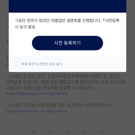
자유 게시판(아무개랩)
그동안 문의가 많았던 레벨업반 설명회를 진행합니다. *사전등록
미국 유학 게시판
시 링크 발송
미국 대학원 합격 후기 게시판
오픈카톡방 나는 대한민국 대학원생이다 (나대대) 놀러오세요
사전 등록하기
대학원생 모집 게시판
- (나대대 본방) 나는 대한민국 대학원생이다 본방입니다. 약 640명의
학석박사 참여중
대학원 합격 후기 게시판
하루 동안 이 컨텐츠 보지 않기
https://open.kakao.com/o/g8tEewE
연구실(PI) 홍보 게시판
- (나대대 문과방) 문과: 인문사회경영경제예체능복합학 등 폭넓은
비이공계 방입니다. 매일 오전 채용공고를 올려드리고 서로 이야기를
석박사 채용 정보 게시판
나눕니다. 또한 논문 코워커를 모집할 수 있습니다.
https://open.kakao.com/o/gmMkXsIb
임용 정보 게시판
- (나대대 이과방) 이공계열을 모두 포괄하는 이공계방입니다.
학부 인턴 게시판
https://open.kakao.com/o/gUxrS9qb
취업 게시판
임용 후기 게시판