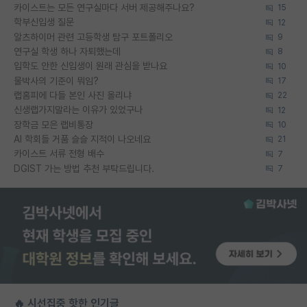
카이스트는 모든 연구실마다 서버 제공해주나요?
15
학부신입생 질문
12
알츠하이머 관련 고등학생 탐구 포트폴리오
9
연구실 학생 하나 자퇴했는데
8
입학도 안한 신입생이 원래 관심을 받나요
10
물박사의 기준이 뭐임?
17
랩홈피에 다들 본인 사진 올리냐
22
신생랩가지말라는 이유가 있었구나
12
장학금 모은 랩비통장
10
AI 학회들 거품 슬슬 지적이 나오네요
21
카이스트 서류 전형 배수
7
DGIST 가는 방법 추천 부탁드립니다.
7
🔥 시선집중 핫한 인기글