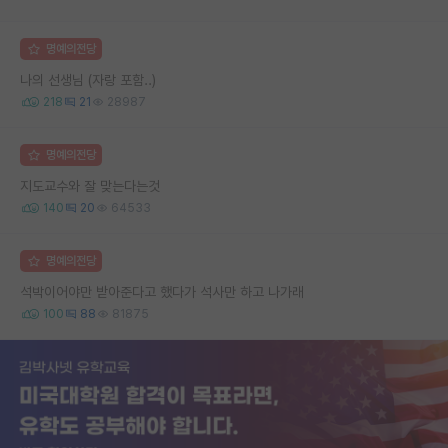
명예의전당
나의 선생님 (자랑 포함..)
218
21
28987
명예의전당
지도교수와 잘 맞는다는것
140
20
64533
명예의전당
석박이어야만 받아준다고 했다가 석사만 하고 나가래
100
88
81875