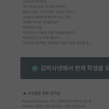
교수님이 무서워요
석사 받았는데도 교수랑 연락한다.
물박사 되는 건 교수탓도 있는거 아니냐
교수님이 슬럼프에 빠지게 되는 과정
대학원 어디로 가야할까요?
편애 하는 방법
이사이트가 처음엔 정말 도움많이됐는데
커뮤니티는 다 쓰레기통이지
정보보안 연구하는 입장에선 식별가능한 사진을 올리는건 비추이긴함
🔥 시선집중 핫한 인기글
Korea University 수학, 컴퓨터과학 이학사, UC Berkeley 산업공학 대학원 공학박사가 되는 것은 쉽지 않겠죠?
외부에서 괜찮은 랩을 알아보는 방법 (장문주의)