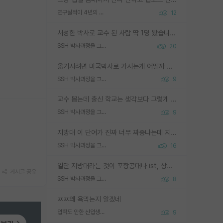
연구실적이 4년의 공백이 있는거 어떻게 생각하냐
12
서성한 박사로 교수 된 사람 딱 1명 봤습니다. 근데 지방대 박사로 교수된 거는 기적이 일어나야되요. 서성한 학부부터여도 빡센게 교수임용일텐데 지방대박사로 무슨 교수가 되나요...... 중소기업/중견기업 팀장급/연구소장급이나 될거 같네요.
SSH 박사과정을 그만두고 지방대 박사로 옮기면 교수의 꿈은 끝일까요?
20
옮기시려면 미국박사로 가시는게 어떨까 싶네요. 교수가 꿈이면 미국박사 하고 미국교수 까지 같이 노리시는게 기회가 많지 않을까요?
SSH 박사과정을 그만두고 지방대 박사로 옮기면 교수의 꿈은 끝일까요?
9
교수 뽑는데 출신 학교는 생각보다 그렇게 안 봄. 앞으로는 더 안 보게 될거임. 박사는 어디서 진행해도 됨. 단, 제대로 쌓고 좋은 실적 만들 수 있다면. 그런데 지방대는 그럴 가능성이 지극히 낮음. 나만 열심히 잘 하면 된다? 인간은 주변 환경에 지배되는 나약한 존재임. 주변의 지방대 대학원생과 섞이고 지방 특유의 여유로움 또는 나쁘게 얘기해서 나태함에 젖어 살다보면 교수의 꿈 자체를 잊어버리게 될 가능성도 있음. 주변 환경이 70~80%임.
SSH 박사과정을 그만두고 지방대 박사로 옮기면 교수의 꿈은 끝일까요?
9
지방대 이 단어가 진짜 너무 짜증나는데 지방대면 다 그냥 쓰레기인가요? 무슨 말 같지도 않은 댓글들이 있는건지??? 지방에도 충분히 좋은 대학 많고 충분히 잘하는 교수님들 많습니다 포항공대 4개 IST 대표 지거국들 여기 모두 다 지방에 있고 여기 출신들 중에 교수하는 분들 적지 않습니다 지거국 출신이 무슨 교수를 하냐?라고 생각할 사람들 많은데 상위 대표 지거국에 아웃라이어들 많습니다 결국 개인의 연구역량과 실적이 중요합니다 이 역량을 펼치는데 있어서 지도교수와의 합도 중요합니다. 그리고 경력이 필요하면 해외포닥까지 다녀오세요
SSH 박사과정을 그만두고 지방대 박사로 옮기면 교수의 꿈은 끝일까요?
16
일단 지방대라는 것이 포항공대나 ist, 상위 지거국은 아니라고 생각하겠습니다. 그런곳은 서성한에 비해 소위 대학 네임밸류가 크게 뒤떨어지지는 않으니까요. 대학 이름이 중요하냐? 당연합니다. 대학 이름이 좋아서 좋은 아웃풋이 나오는 것이냐, 좋은 대학은 좋은 사람과 좋은 기회가 몰려있으니 아웃풋도 자연스럽게 좋아지는 것이냐? 대답하기 어려운 문제입니다. 아직 한국 사회에서 학벌을 보는 것도, 특히 이공계를 중심으로 학벌보다는 실적 위주라는 분위기가 형성되는 것도 사실입니다. 지방대 출신으로 전임교수가 될수 있느냐? 가능 불가능을 따지면 당연히 가능입니다. 지방대 박사 출신으로 전임교원이 된 경우가 실제로 있으니까요. 현실적인 가능성이 있느냐? 지금 이정도 대학의 교수가 되고싶다고 생각되는 대학 들어가서 컴공과 교수 목록 켜고 박사 어디서 받았는지 쭉 한번 보세요. 냉정하게 지방대 출신인 분들이 많지는 않으실겁니다.
게시글 공유
SSH 박사과정을 그만두고 지방대 박사로 옮기면 교수의 꿈은 끝일까요?
8
ㅉㅉ왜 욕먹는지 알겠네
입학도 안한 신입생이 원래 관심을 받나요
9