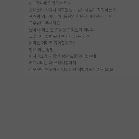
<대학원에 입학하는 법>
소재분야 석박사 대학원생 + 물박사들이 착각하는 거
포스텍 억까에 대해 (동문의 학문적 아웃풋에 대한 반박)
교수님이 무서워요
물박사 되는 건 교수탓도 있는거 아니냐
교수님이 슬럼프에 빠지게 되는 과정
대학원 어디로 가야할까요?
편애 하는 방법
이사이트가 처음엔 정말 도움많이됐는데
커뮤니티는 다 쓰레기통이지
정보보안 연구하는 입장에선 식별가능한 사진을 올리는건 비추이긴함