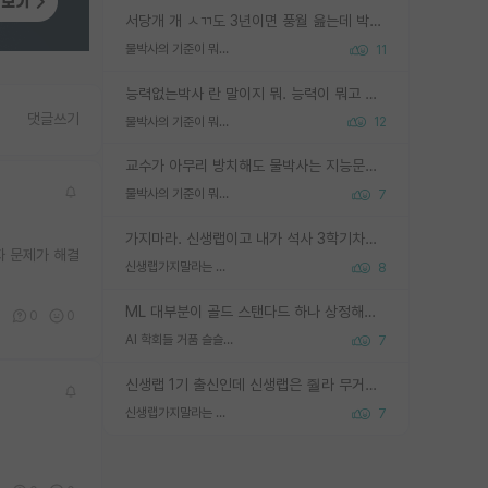
서당개 개 ㅅㄲ도 3년이면 풍월 읊는데 박사 5년 이상 대리고 있으면서 물된건 교수 탓 맞는ㄱ게 거기가 서당이 아니란 소리임
물박사의 기준이 뭐임?
11
능력없는박사 란 말이지 뭐. 능력이 뭐고 능력이 있다는게 뭔지는 사람마다 기준이 다르니까 얘기해봐야 서로 자기 기준만 얘기해서 논쟁이 끝이 안나고. 주위에서 능력있고 야심있는 신입생이 교수가 유의미한 피드백을 아예 안주면서 제대로된 과제에 참여해볼 기회도 제공하지 않고 잡일 뺑뺑이만 돌려서 맨날 단순작업만 하면서 밤새다가 눈빛이 점점 죽어가는걸 본 사람은 물박사는 교수탓이라고 하고, 교수는 이것저것 알려도 주고 기회도 주고 사수 동기 붙여주면서 어떻게든 끌고가려고 하는데 본인이 매일 뺀질거리면서 출근 하는둥마는둥 하다가 기껏 와서도 폰이나 쳐다보다가 실험 망치고 저녁약속있어서 먼저 가볼게요~ 하는걸 본 사람은 물박사는 본인탓이라고 함.
댓글쓰기
물박사의 기준이 뭐임?
12
교수가 아무리 방치해도 물박사는 지능문제고 본인 의지 문제임. 만물 교수탓 하는 애들이 이상한거임.
물박사의 기준이 뭐임?
7
가지마라. 신생랩이고 내가 석사 3학기차인데 최고참인데 나도 아무것도 모르는데 교수가 후배들 왜 논문 교육 안시키냐. 논문 왜 안 써오냐 닦달한다
자 문제가 해결
신생랩가지말라는 이유가 있었구나
8
ML 대부분이 골드 스탠다드 하나 상정해놓고 (벤치마크 데이터셋이 여러 개면 여러 개 상정) 그거 얼마나 잘 맞추나 싸움임 가끔 번뜩이는 설계 철학을 보여주는 논문들도 있지만 대부분 그거 성적 얼마나 더 올리느라에 혈안이 되어 있는 측면이 잇음
1
0
0
AI 학회들 거품 슬슬 지적이 나오네요
7
신생랩 1기 출신인데 신생랩은 줠라 무거운 바벨 같은거임. 들면 대박인데 못들면 깔려 죽음. 아무도 알려주지 않는 환경에서 자생해야하지만, 일단 살아남았다면 그 어떤 사람보다 악착같고 생존력 높은 사람으로 거듭날 수 있음
신생랩가지말라는 이유가 있었구나
7