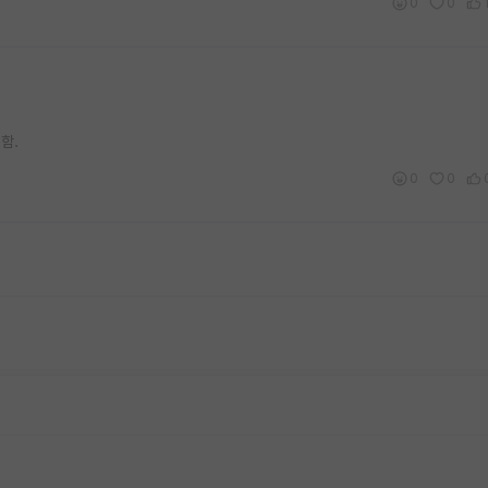
0
0
함.
0
0