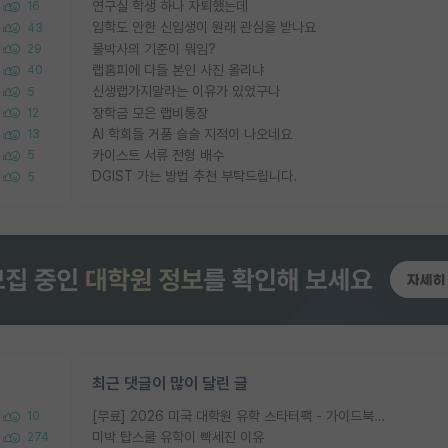
연구실 학생 하나 자퇴했는데
16
입학도 안한 신입생이 원래 관심을 받나요
43
물박사의 기준이 뭐임?
29
랩홈피에 다들 본인 사진 올리냐
40
신생랩가지말라는 이유가 있었구나
5
장학금 모은 랩비통장
12
AI 학회들 거품 슬슬 지적이 나오네요
13
카이스트 서류 전형 배수
5
DGIST 가는 방법 추천 부탁드립니다.
5
최근 댓글이 많이 달린 글
[무료] 2026 미국 대학원 유학 스타터팩 - 가이드북 & 합격자 컨택메일 템플릿
10
미박 탑스쿨 유학이 빡세진 이유
274