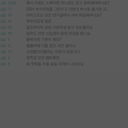
혹시 이정도 스펙이면 어느정도 잡고 준비해야하나요?
1388
SSH 박사과정을 그만두고 지방대 박사로 옮기면 교수의 꿈은 끝일까요?
72
카이스트는 모든 연구실마다 서버 제공해주나요?
50
학부신입생 질문
16
알츠하이머 관련 고등학생 탐구 포트폴리오
29
입학도 안한 신입생이 원래 관심을 받나요
40
물박사의 기준이 뭐임?
5
랩홈피에 다들 본인 사진 올리냐
12
신생랩가지말라는 이유가 있었구나
13
장학금 모은 랩비통장
5
AI 학회들 거품 슬슬 지적이 나오네요
5