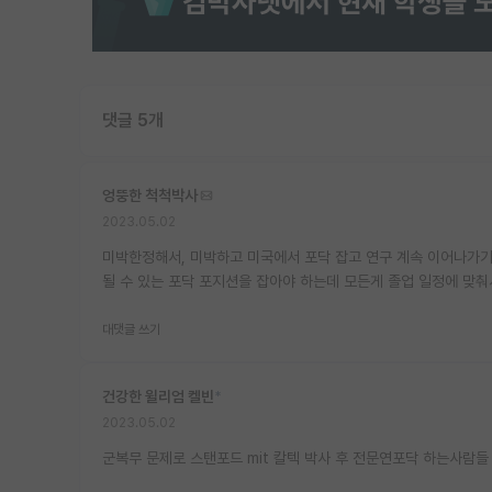
댓글 5개
엉뚱한 척척박사
2023.05.02
미박한정해서, 미박하고 미국에서 포닥 잡고 연구 계속 이어나가기가
될 수 있는 포닥 포지션을 잡아야 하는데 모든게 졸업 일정에 맞춰
대댓글 쓰기
건강한 윌리엄 켈빈
*
2023.05.02
군복무 문제로 스탠포드 mit 칼텍 박사 후 전문연포닥 하는사람들