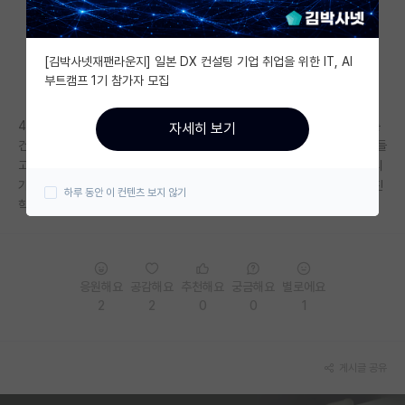
자유 게시판(아무개랩)
[김박사넷재팬라운지] 일본 DX 컨설팅 기업 취업을 위한 IT, AI
미국 유학 게시판
부트캠프 1기 참가자 모집
미국 대학원 합격 후기 게시판
4학년 학부연구생인데 논문리뷰를 해본적이 없습니다. 논문을 어떻게 읽는
자세히 보기
대학원생 모집 게시판
건지 영어논문은 파파고가 없으면 아예 못 읽겠고 논문읽는게 너무너무 힘들
고 안읽히네요,, 논문을 읽지도 못하겠는데 논문을 쓸 수 있을까요ㅠ 알앤디
대학원 합격 후기 게시판
가고싶어서 석사학위를 따고싶은데 전 대학원에 맞지 않는 사람인것같아 진
하루 동안 이 컨텐츠 보지 않기
학이 고민됩니다,,
연구실(PI) 홍보 게시판
석박사 채용 정보 게시판
응원해요
공감해요
추천해요
궁금해요
별로에요
임용 정보 게시판
2
2
0
0
1
학부 인턴 게시판
취업 게시판
게시글 공유
임용 후기 게시판