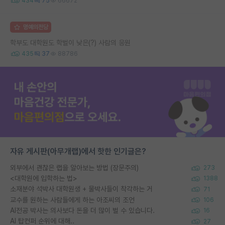
434
75
66672
명예의전당
학부도 대학원도 학벌이 낮은(?) 사람의 응원
435
37
88786
자유 게시판(아무개랩)에서 핫한 인기글은?
외부에서 괜찮은 랩을 알아보는 방법 (장문주의)
273
<대학원에 입학하는 법>
1388
소재분야 석박사 대학원생 + 물박사들이 착각하는 거
71
교수를 원하는 사람들에게 하는 아조씨의 조언
106
AI전공 박사는 의사보다 돈을 더 많이 벌 수 있습니다.
16
AI 탑컨퍼 순위에 대해..
27