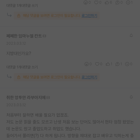
0
0
6
0
1
대댓글 1개
대댓글 쓰기
재팬라운지 🌸
해당 댓글을 보려면 로그인이 필요합니다.
로그인하기
쩨쩨한 임마누엘 칸트
2023.03.12
지방대인가요?
0
0
1
1
0
대댓글 1개
대댓글 쓰기
해당 댓글을 보려면 로그인이 필요합니다.
로그인하기
취한 앙투안 라부아지에
2023.03.12
처음부터 잘하면 배울 필요가 없겠죠.
저도 논문 읽을 줄도 모르고 난생 처음 보는 단어도 많아서 현타 엄청 왔었는
데 논문도 썼고 졸업도하고 취업도 했습니다.
들어가서 쫄리면(?) 다 하게 됩니다. 방향을 제대로 잡고 배우고 익히는게 중