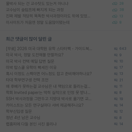
물박사 되는 건 교수탓도 있는거 아니냐
28
교수님이 슬럼프에 빠지게 되는 과정
38
진짜 제발 적당히 똑똑한 박사과정이라도 위에 있었으면..
13
이사이트가 처음엔 정말 도움많이됐는데
8
최근 댓글이 많이 달린 글
[무료] 2026 미국 대학원 유학 스타터팩 - 가이드북 & 합격자 컨택메일 템플릿
643
미국 박사, 정말 도전해볼 만할까요?
9
미국 박사 컨택 메일 답변 질문
10
미박 탑스쿨 유학이 빡세진 이유
17
혹시 이정도 스펙이면 어느정도 잡고 준비해야하나요?
13
타대 학부연구생 컨택 조언
21
왜 후배가 못하는걸 교수님은 내 책임으로 돌리는걸까요?
11
학회 Invited paper는 딱히 실적으로 인정 못 받나요?
8
SSH 박사과정을 그만두고 지방대 박사로 옮기면 교수의 꿈은 끝일까요?
19
카이스트는 모든 연구실마다 서버 제공해주나요?
14
학부신입생 질문
12
정년 4년 남은 교수님
8
랩홈피에 다들 본인 사진 올리냐
14