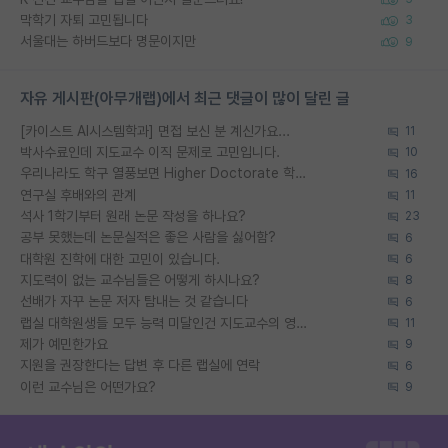
막학기 자퇴 고민됩니다
3
서울대는 하버드보다 명문이지만
9
자유 게시판(아무개랩)에서 최근 댓글이 많이 달린 글
[카이스트 AI시스템학과] 면접 보신 분 계신가요...
11
박사수료인데 지도교수 이직 문제로 고민입니다.
10
우리나라도 학구 열풍보면 Higher Doctorate 학위가 필요하다고 봅니다.
16
연구실 후배와의 관계
11
석사 1학기부터 원래 논문 작성을 하나요?
23
공부 못했는데 논문실적은 좋은 사람을 싫어함?
6
대학원 진학에 대한 고민이 있습니다.
6
지도력이 없는 교수님들은 어떻게 하시나요?
8
선배가 자꾸 논문 저자 탐내는 것 같습니다
6
랩실 대학원생들 모두 능력 미달인건 지도교수의 영향 아닌가?
11
제가 예민한가요
9
지원을 권장한다는 답변 후 다른 랩실에 연락
6
이런 교수님은 어떤가요?
9