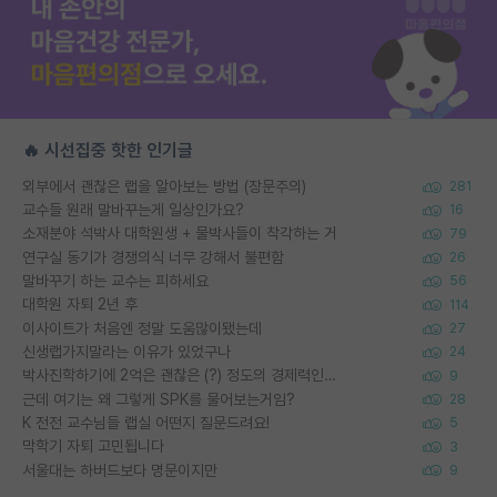
🔥 시선집중 핫한 인기글
외부에서 괜찮은 랩을 알아보는 방법 (장문주의)
281
교수들 원래 말바꾸는게 일상인가요?
16
소재분야 석박사 대학원생 + 물박사들이 착각하는 거
79
연구실 동기가 경쟁의식 너무 강해서 불편함
26
말바꾸기 하는 교수는 피하세요
56
대학원 자퇴 2년 후
114
이사이트가 처음엔 정말 도움많이됐는데
27
신생랩가지말라는 이유가 있었구나
24
박사진학하기에 2억은 괜찮은 (?) 정도의 경제력인가요
9
근데 여기는 왜 그렇게 SPK를 물어보는거임?
28
K 전전 교수님들 랩실 어떤지 질문드려요!
5
막학기 자퇴 고민됩니다
3
서울대는 하버드보다 명문이지만
9