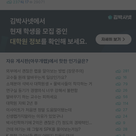
237
17
29071
자유 게시판(아무개랩)에서 핫한 인기글은?
외부에서 괜찮은 랩을 알아보는 방법 (장문주의)
281
교수들 원래 말바꾸는게 일상인가요?
16
소재분야 석박사 대학원생 + 물박사들이 착각하는 거
79
연구실 동기가 경쟁의식 너무 강해서 불편함
26
말바꾸기 하는 교수는 피하세요
56
대학원 자퇴 2년 후
114
이사이트가 처음엔 정말 도움많이됐는데
27
신생랩가지말라는 이유가 있었구나
24
박사진학하기에 2억은 괜찮은 (?) 정도의 경제력인가요
9
근데 여기는 왜 그렇게 SPK를 물어보는거임?
28
K 전전 교수님들 랩실 어떤지 질문드려요!
5