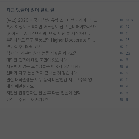
최근 댓글이 많이 달린 글
[무료] 2026 미국 대학원 유학 스타터팩 - 가이드북 & 합격자 컨택메일 템플릿
656
혹시 이정도 스펙이면 어느정도 잡고 준비해야하나요?
14
[카이스트 AI시스템학과] 면접 보신 분 계신가요...
11
우리나라도 학구 열풍보면 Higher Doctorate 학위가 필요하다고 봅니다.
16
연구실 후배와의 관계
11
석사 1학기부터 원래 논문 작성을 하나요?
23
대학원 진학에 대한 고민이 있습니다.
6
지도력이 없는 교수님들은 어떻게 하시나요?
8
선배가 자꾸 논문 저자 탐내는 것 같습니다
6
랩실 대학원생들 모두 능력 미달인건 지도교수의 영향 아닌가?
11
제가 예민한가요
9
지원을 권장한다는 답변 후 다른 랩실에 연락
6
이런 교수님은 어떤가요?
9