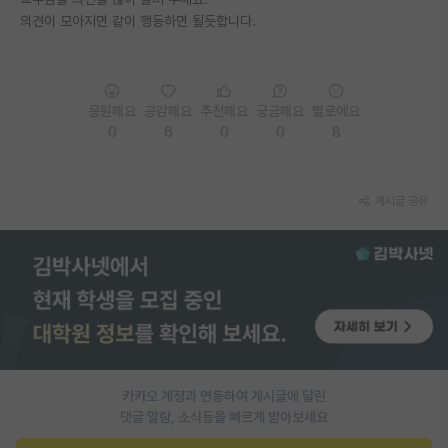
의견이 모아지면 같이 행동하면 될듯합니다.
PI 전용 게시판
인문사회 계열 게시판
특수/전문대학원 게시판
응원해요
공감해요
추천해요
궁금해요
별로에요
0
6
0
0
8
반도체/AI 게시판
장학금/장학생 게시판
게시글 공유
학술 정보 게시판
홍보 게시판
커리어
유학교육
이벤트
카카오 계정과 연동하여 게시글에 달린
댓글 알람, 소식등을 빠르게 받아보세요
반도체 아카데미