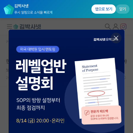
김박사넷
앱으로 보기
닫기
푸시 알림으로 소식을 빠르게
커뮤니티 홈
자유 게시판(아무개랩)
대학원생 모집
한줄평 조치가 없다면 교수들 개인정보 게시를 보이콧해야
국내대학원 정보
보이콧
*
연구실&오픈랩
2018.12.09
20
4215
커뮤니티
커뮤니티 홈
전체글보기
베스트 게시판
IF 명예의전당