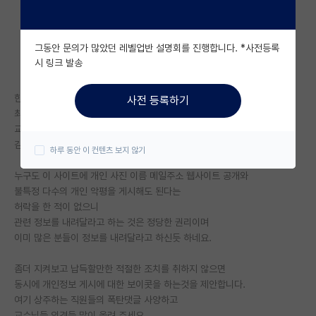
자유 게시판(아무개랩)
그동안 문의가 많았던 레벨업반 설명회를 진행합니다. *사전등록
미국 유학 게시판
시 링크 발송
미국 대학원 합격 후기 게시판
한줄평 전체공개에 대한 꾸준한 문제제기에 대해
사전 등록하기
대학원생 모집 게시판
최소한의 조치(로그인후 열람)도 하지 않으며
교수들 개인 명예를 고의로 훼손중인
대학원 합격 후기 게시판
김박사넷에 대하여 교수들의 단체 보이콧을 요청해 봅니다
하루 동안 이 컨텐츠 보지 않기
연구실(PI) 홍보 게시판
누구도 이 사이트에 개인 사진 이름 메일주소 웹사이트 공개와
불특정 다수의 개인 악평을 게시해도 된다는
석박사 채용 정보 게시판
허락을 한 적이 없으니
관련 정보를 내려달라고 하는 것은 정당한 권리이며
임용 정보 게시판
이미 많은 분들이 정보를 내려달라고 하신듯 하네요.
학부 인턴 게시판
좀더 지켜보고 납득할만한 적절한 조치를 취하지 않으면
취업 게시판
동시에 개인정보 게시에 대한 보이콧을 하는것을 제안합니다.
여기 상주하는 직원들의 폭탄댓글 사양하고
임용 후기 게시판
교수님들 의견들 많이 올려 주세요.