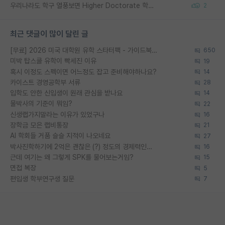
우리나라도 학구 열풍보면 Higher Doctorate 학위가 필요하다고 봅니다.
2
최근 댓글이 많이 달린 글
[무료] 2026 미국 대학원 유학 스타터팩 - 가이드북 & 합격자 컨택메일 템플릿
650
미박 탑스쿨 유학이 빡세진 이유
19
혹시 이정도 스펙이면 어느정도 잡고 준비해야하나요?
14
카이스트 경영공학부 서류
28
입학도 안한 신입생이 원래 관심을 받나요
14
물박사의 기준이 뭐임?
22
신생랩가지말라는 이유가 있었구나
16
장학금 모은 랩비통장
21
AI 학회들 거품 슬슬 지적이 나오네요
27
박사진학하기에 2억은 괜찮은 (?) 정도의 경제력인가요
16
근데 여기는 왜 그렇게 SPK를 물어보는거임?
15
면접 복장
5
편입생 학부연구생 질문
7