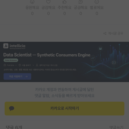
응원해요
공감해요
추천해요
궁금해요
별로에요
PI 전용 게시판
0
0
0
0
0
인문사회 계열 게시판
특수/전문대학원 게시판
게시글 공유
반도체/AI 게시판
장학금/장학생 게시판
학술 정보 게시판
홍보 게시판
커리어
카카오 계정과 연동하여 게시글에 달린
댓글 알람, 소식등을 빠르게 받아보세요
유학교육
카카오로 시작하기
이벤트
반도체 아카데미
댓글 6개
댓글쓰기