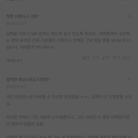
재팬라운지 🌸
착한 프랜시스 크릭
*
2023.01.07
실력을 키워서 spk 원하는 랩으로 갈수 있도록 하세요.. 대학원에서 요구하
는 영어 성적은 진짜 기본중의 기본이고 컨택은 그냥 메일 몇통 보내는게 다
입니다. 어려운거 아니에ㅇㅛ.
0
1
6
0
0
대댓글 쓰기
정직한 레오나르도 다빈치
*
2023.01.07
개인 퍼포먼스로 커버할 수 있으면 상관없음 ㅇㅇ.. 오히려 더 인정받을 수도
요.
하지만 언제나 그런 사람은 소수일뿐이고, 그런 사람은 더 좋은 대학원가면
더 잘하지 않을까 싶음..
간판만 본다고 되도 않는 랩 가는 게 멍청한거지, 적당히 괜찮은 랩이라면 당