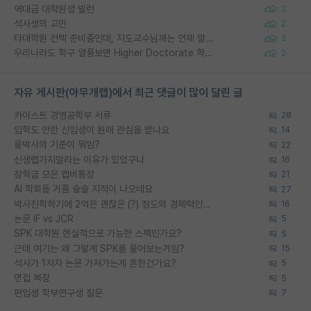
역대급 대학원생 빌런
2
석사생의 고민
2
타대학원 컨텍 준비중인데, 지도교수님께는 언제 말씀드려야 할까요?
2
우리나라도 학구 열풍보면 Higher Doctorate 학위가 필요하다고 봅니다.
2
자유 게시판(아무개랩)에서 최근 댓글이 많이 달린 글
카이스트 경영공학부 서류
28
입학도 안한 신입생이 원래 관심을 받나요
14
물박사의 기준이 뭐임?
22
신생랩가지말라는 이유가 있었구나
16
장학금 모은 랩비통장
21
AI 학회들 거품 슬슬 지적이 나오네요
27
박사진학하기에 2억은 괜찮은 (?) 정도의 경제력인가요
16
논문 IF vs JCR
5
SPK 대학원 현실적으로 가능한 스펙인가요?
5
근데 여기는 왜 그렇게 SPK를 물어보는거임?
15
석사가 1저자 논문 가져가는게 흔한건가요?
5
면접 복장
5
편입생 학부연구생 질문
7