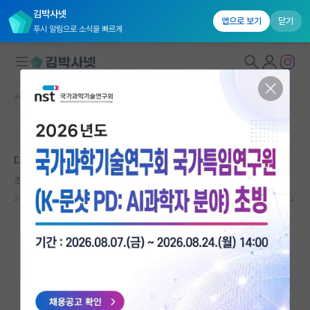
김박사넷
앱으로 보기
닫기
푸시 알림으로 소식을 빠르게
커뮤니티 홈
자유 게시판(아무개랩)
대학원생 모집
본문이 수정되지 않는 박제글입니다.
국내대학원 정보
대학원 학벌이 많이 중요할까요?
연구실&오픈랩
조급한 막스 플랑크
커뮤니티
2023.01.07
6
5546
커뮤니티 홈
전체글보기
베스트 게시판
IF 명예의전당