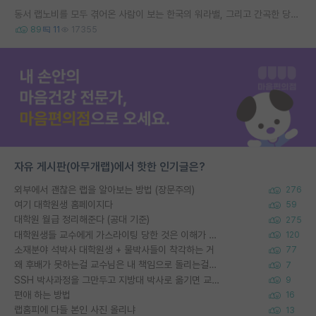
동서 랩노비를 모두 겪어온 사람이 보는 한국의 워라밸, 그리고 간곡한 당부의 말씀
89
11
17355
자유 게시판(아무개랩)에서 핫한 인기글은?
외부에서 괜찮은 랩을 알아보는 방법 (장문주의)
276
여기 대학원생 홈페이지다
59
대학원 월급 정리해준다 (공대 기준)
275
대학원생들 교수에게 가스라이팅 당한 것은 이해가 갑니다. 안타깝네요.
120
소재분야 석박사 대학원생 + 물박사들이 착각하는 거
77
왜 후배가 못하는걸 교수님은 내 책임으로 돌리는걸까요?
7
SSH 박사과정을 그만두고 지방대 박사로 옮기면 교수의 꿈은 끝일까요?
9
편애 하는 방법
16
랩홈피에 다들 본인 사진 올리냐
13