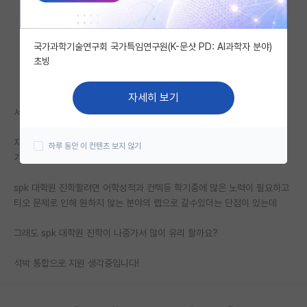
자유 게시판(아무개랩)
국가과학기술연구회 국가특임연구원(K-문샷 PD: AI과학자 분야)
미국 유학 게시판
초빙
미국 대학원 합격 후기 게시판
자세히 보기
대학원생 모집 게시판
서성한 화공 학부생입니다.
대학원 합격 후기 게시판
자대 대학원 진학시 원하는 랩과 장학금을 받을수 있습니다. 그리고 학부생
하루 동안 이 컨텐츠 보지 않기
기간동안 적당한 학점관리만 하면 진학시 문제가 없습니다
연구실(PI) 홍보 게시판
spk 대학원 진학할려면 어학성적과 컨텍등 학기중에 많은 노력이 필요하고
석박사 채용 정보 게시판
티오 문제로 인해 원하지 않는 분야의 랩으로 갈수있더는 단점이 있는데
임용 정보 게시판
그래도 spk 대학원 진학이 나중가서 많이 유리 할까요?
학부 인턴 게시판
석박 통합으로 지원 생각중입니다!
취업 게시판
임용 후기 게시판