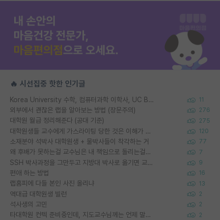
🔥 시선집중 핫한 인기글
Korea University 수학, 컴퓨터과학 이학사, UC Berkeley 산업공학 대학원 공학박사가 되는 것은 쉽지 않겠죠?
11
외부에서 괜찮은 랩을 알아보는 방법 (장문주의)
276
대학원 월급 정리해준다 (공대 기준)
275
대학원생들 교수에게 가스라이팅 당한 것은 이해가 갑니다. 안타깝네요.
120
소재분야 석박사 대학원생 + 물박사들이 착각하는 거
77
왜 후배가 못하는걸 교수님은 내 책임으로 돌리는걸까요?
7
SSH 박사과정을 그만두고 지방대 박사로 옮기면 교수의 꿈은 끝일까요?
9
편애 하는 방법
16
랩홈피에 다들 본인 사진 올리냐
13
역대급 대학원생 빌런
2
석사생의 고민
2
타대학원 컨텍 준비중인데, 지도교수님께는 언제 말씀드려야 할까요?
2