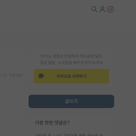
카카오 계정과 연동하여 게시글에 달린
댓글 알람, 소식등을 빠르게 받아보세요
기
댓글 알람
카카오로 시작하기
글쓰기
가장 핫한 댓글은?
서당개 개 ㅅㄲ도 3년이면 풍월 읊는데 박사 5년 이상 대리고 있으면서 물된건 교수 탓 맞는ㄱ게 거기가 서당이 아니란 소리임