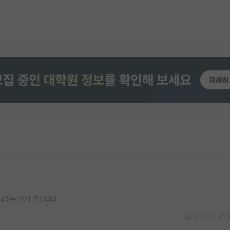
45는 넘게 줄겁니다
0
1