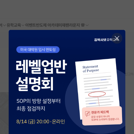
어
유학교육
이벤트
반도체 아카데미
재팬라운지 🌸
스크랩
신고하