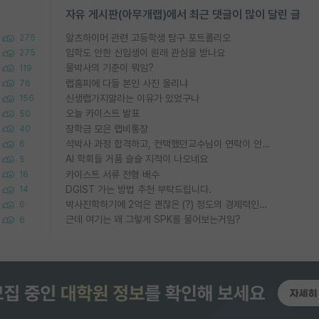
자유 게시판(아무개랩)에서 최근 댓글이 많이 달린 글
알츠하이머 관련 고등학생 탐구 포트폴리오
275
입학도 안한 신입생이 원래 관심을 받나요
275
물박사의 기준이 뭐임?
119
랩홈피에 다들 본인 사진 올리냐
76
신생랩가지말라는 이유가 있었구나
156
오늘 카이스트 발표
50
장학금 모은 랩비통장
40
석박사 과정 합격하고, 컨택했던교수님이 연락이 안됩니다...
6
AI 학회들 거품 슬슬 지적이 나오네요
5
카이스트 서류 전형 배수
16
DGIST 가는 방법 추천 부탁드립니다.
14
박사진학하기에 2억은 괜찮은 (?) 정도의 경제력인가요
6
근데 여기는 왜 그렇게 SPK를 물어보는거임?
6