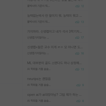
물박사의 기준이 뭐임?
12
능력없는박사 란 말이지 뭐. 능력이 뭐고 능력이 있다는게 뭔지는 사람마다 기준이 다르니까 얘기해봐야 서로 자기 기준만 얘기해서 논쟁이 끝이 안나고. 주위에서 능력있고 야심있는 신입생이 교수가 유의미한 피드백을 아예 안주면서 제대로된 과제에 참여해볼 기회도 제공하지 않고 잡일 뺑뺑이만 돌려서 맨날 단순작업만 하면서 밤새다가 눈빛이 점점 죽어가는걸 본 사람은 물박사는 교수탓이라고 하고, 교수는 이것저것 알려도 주고 기회도 주고 사수 동기 붙여주면서 어떻게든 끌고가려고 하는데 본인이 매일 뺀질거리면서 출근 하는둥마는둥 하다가 기껏 와서도 폰이나 쳐다보다가 실험 망치고 저녁약속있어서 먼저 가볼게요~ 하는걸 본 사람은 물박사는 본인탓이라고 함.
물박사의 기준이 뭐임?
13
가지마라. 신생랩이고 내가 석사 3학기차인데 최고참인데 나도 아무것도 모르는데 교수가 후배들 왜 논문 교육 안시키냐. 논문 왜 안 써오냐 닦달한다
신생랩가지말라는 이유가 있었구나
17
신생랩+젊은 교수 이게 ㄹㅇ 모 아니면 도인듯.
신생랩가지말라는 이유가 있었구나
16
ML 대부분이 골드 스탠다드 하나 상정해놓고 (벤치마크 데이터셋이 여러 개면 여러 개 상정) 그거 얼마나 잘 맞추나 싸움임 가끔 번뜩이는 설계 철학을 보여주는 논문들도 있지만 대부분 그거 성적 얼마나 더 올리느라에 혈안이 되어 있는 측면이 잇음
AI 학회들 거품 슬슬 지적이 나오네요
13
neurips는 괜찮음
AI 학회들 거품 슬슬 지적이 나오네요
9
open ai가 ai대장아님? 그럼 쟤가 하는 말이 다 맞겠네
AI 학회들 거품 슬슬 지적이 나오네요
8