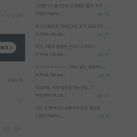
신생랩 1기 출신인데 신생랩은 줠라 무거운 바벨 같은거임. 들면 대박인데 못들면 깔려 죽음. 아무도 알려주지 않는 환경에서 자생해야하지만, 일단 살아남았다면 그 어떤 사람보다 악착같고 생존력 높은 사람으로 거듭날 수 있음
신생랩가지말라는 이유가 있었구나
18
게시글 공유
뭐 토익같은게 되버린거죠 토익 900이라고 영어잘하는건 아닙니다만 잘하는사람은 다 900을 넘는 그런
AI 학회들 거품 슬슬 지적이 나오네요
10
내가 그렇게 말할땐 신고나 누르더니
AI 학회들 거품 슬슬 지적이 나오네요
11
ㅋㅋㅋㅋㅋㅋ ㅠㅠ 그래서 일단 유명해지는게 중요한거같습니다
AI 학회들 거품 슬슬 지적이 나오네요
8
댓글쓰기
32살에도 이런 질문을 하는군요...?
박사진학하기에 2억은 괜찮은 (?) 정도의 경제력인가요
22
나랑 걍 판박이인 상황이네 진심 뭐같음
신생랩가지말라는 이유가 있었구나
8
0
0
0