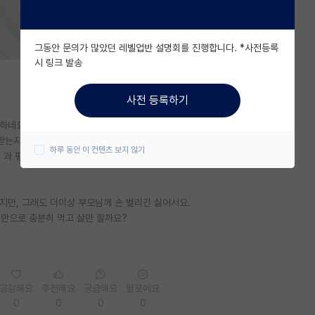
그동안 문의가 많았던 레벨업반 설명회를 진행합니다. *사전등록
시 링크 발송
사전 등록하기
하네요!
받는지 궁금합니다.
하루 동안 이 컨텐츠 보지 않기
과 평균은 더 받아요” 라고 하셨거든요.
지만, 그래도 더이상 부모님께 손 벌리긴 싫어서요.
비만으로 충분히 먹고 살만 할까요?
공감해요
추천해요
궁금해요
별로에요
0
0
0
0