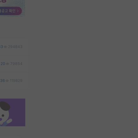
83
294843
20
79854
36
119829