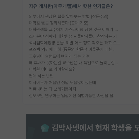
자유 게시판(아무개랩)에서 핫한 인기글은?
외부에서 괜찮은 랩을 알아보는 방법 (장문주의)
대학원 월급 정리해준다 (공대 기준)
대학원생들 교수에게 가스라이팅 당한 것은 이해가 갑니다. 안타깝네요.
소재분야 석박사 대학원생 + 물박사들이 착각하는 거
석사입학예정생 분들! 제발 어느 정도 각오는 하고 오세요.
포스텍 억까에 대해 (동문의 학문적 아웃풋에 대한 반박)
교수님이 슬럼프에 빠지게 되는 과정
왜 후배가 못하는걸 교수님은 내 책임으로 돌리는걸까요?
대학원 어디로 가야할까요?
편애 하는 방법
이사이트가 처음엔 정말 도움많이됐는데
커뮤니티는 다 쓰레기통이지
정보보안 연구하는 입장에선 식별가능한 사진을 올리는건 비추이긴함