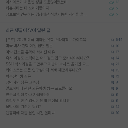
이사이트가 처음엔 정말 도움많이됐는데
13
커뮤니티는 다 쓰레기통이지
5
정보보안 연구하는 입장에선 식별가능한 사진을 올리는건 비추이긴함
5
최근 댓글이 많이 달린 글
[무료] 2026 미국 대학원 유학 스타터팩 - 가이드북 & 합격자 컨택메일 템플릿
645
미국 박사 컨택 메일 답변 질문
10
미박 탑스쿨 유학이 빡세진 이유
17
혹시 이정도 스펙이면 어느정도 잡고 준비해야하나요?
14
SSH 박사과정을 그만두고 지방대 박사로 옮기면 교수의 꿈은 끝일까요?
21
카이스트는 모든 연구실마다 서버 제공해주나요?
15
학부신입생 질문
12
정년 4년 남은 교수님
8
알츠하이머 관련 고등학생 탐구 포트폴리오
9
연구실 학생 하나 자퇴했는데
8
입학도 안한 신입생이 원래 관심을 받나요
8
물박사의 기준이 뭐임?
14
랩홈피에 다들 본인 사진 올리냐
19