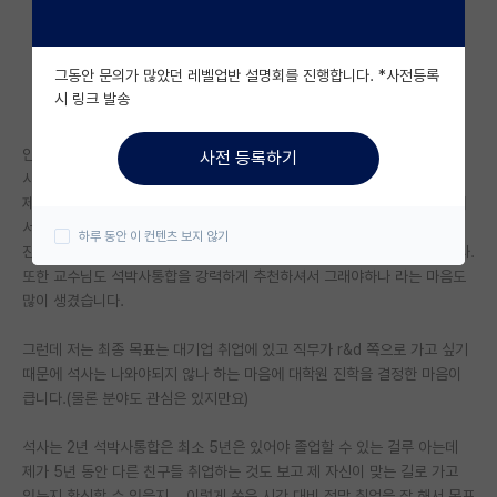
자유 게시판(아무개랩)
그동안 문의가 많았던 레벨업반 설명회를 진행합니다. *사전등록
미국 유학 게시판
시 링크 발송
미국 대학원 합격 후기 게시판
안녕하세요 저는 대학원 진학을 고민 중인 학부 막학기 재학생입니다.
사전 등록하기
대학원생 모집 게시판
사실 거의 대학원 진학 결정을 앞에 두고 있다고 보면 되는데요,,,
제가 요즘 고민인 부분은 석사와 석박사통합 중 뭘 선택해야 하냐의 기로에
대학원 합격 후기 게시판
서있습니다.
하루 동안 이 컨텐츠 보지 않기
진학하고자 하는 분야 특성 상 박사까지 하면 좋을 것 같다는 생각은 듭니다.
연구실(PI) 홍보 게시판
또한 교수님도 석박사통합을 강력하게 추천하셔서 그래야하나 라는 마음도
많이 생겼습니다.
석박사 채용 정보 게시판
그런데 저는 최종 목표는 대기업 취업에 있고 직무가 r&d 쪽으로 가고 싶기
임용 정보 게시판
때문에 석사는 나와야되지 않나 하는 마음에 대학원 진학을 결정한 마음이
학부 인턴 게시판
큽니다.(물론 분야도 관심은 있지만요)
취업 게시판
석사는 2년 석박사통합은 최소 5년은 있어야 졸업할 수 있는 걸루 아는데
제가 5년 동안 다른 친구들 취업하는 것도 보고 제 자신이 맞는 길로 가고
임용 후기 게시판
있는지 확신할 수 있을지... 이렇게 쏟은 시간 대비 정말 취업을 잘 해서 목표