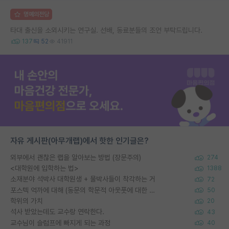
명예의전당
타대 출신을 소외시키는 연구실. 선배, 동료분들의 조언 부탁드립니다.
137
52
41911
자유 게시판(아무개랩)에서 핫한 인기글은?
외부에서 괜찮은 랩을 알아보는 방법 (장문주의)
274
<대학원에 입학하는 법>
1388
소재분야 석박사 대학원생 + 물박사들이 착각하는 거
72
포스텍 억까에 대해 (동문의 학문적 아웃풋에 대한 반박)
50
학위의 가치
20
석사 받았는데도 교수랑 연락한다.
43
교수님이 슬럼프에 빠지게 되는 과정
40