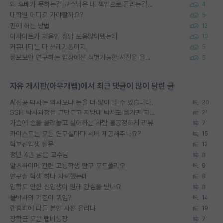
왜 후배가 못하는걸 교수님은 내 책임으로 돌리는걸까요?
4
대학원 어디로 가야할까요?
5
편애 하는 방법
12
이사이트가 처음엔 정말 도움많이됐는데
13
커뮤니티는 다 쓰레기통이지
5
정보보안 연구하는 입장에선 식별가능한 사진을 올리는건 비추이긴함
5
자유 게시판(아무개랩)에서 최근 댓글이 많이 달린 글
AI전공 박사는 의사보다 돈을 더 많이 벌 수 있습니다.
20
SSH 박사과정을 그만두고 지방대 박사로 옮기면 교수의 꿈은 끝일까요?
21
가슴에 손을 올려놓고 싫어하는 사람 불공정하게 리뷰
7
카이스트는 모든 연구실마다 서버 제공해주나요?
15
학부신입생 질문
12
정년 4년 남은 교수님
8
알츠하이머 관련 고등학생 탐구 포트폴리오
9
연구실 학생 하나 자퇴했는데
8
입학도 안한 신입생이 원래 관심을 받나요
8
물박사의 기준이 뭐임?
14
랩홈피에 다들 본인 사진 올리냐
19
장학금 모은 랩비통장
7