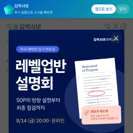
김박사넷
앱으로 보기
닫기
푸시 알림으로 소식을 빠르게
커뮤니티 홈
자유 게시판(아무개랩)
대학원생 모집
석사와 박사의 차이
국내대학원 정보
뉘우치는 막스 플랑크
연구실&오픈랩
2022.08.10
6
9358
커뮤니티
커뮤니티 홈
전체글보기
베스트 게시판
IF 명예의전당