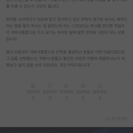
를 이룰 수 있는지 고민이 됩니다.
PI 전용 게시판
흔히들 석사하다가 적성에 맞고 연구하고 싶은 주제가 생기면 박사도 해야지
인문사회 계열 게시판
라는 말을 많이 하시는 걸 들었는데 저는 그것보다는 박사를 한다면 처음부
터 석박사통합으로 가고 싶기는 하지만 앞에 말한 것처럼 고민이 되는 상황
특수/전문대학원 게시판
입니다.
반도체/AI 게시판
혹시 처음부터 석박사통합으로 진학을 결심하신 분들은 어떤 마음가짐으로
장학금/장학생 게시판
그 길을 선택했는지, 하면서 힘들고 불안한 부분은 어떻게 해결하시는지 여
쭤보고 싶어 글을 쓰게 되었네요. 조언 부탁드립니다!
학술 정보 게시판
홍보 게시판
응원해요
공감해요
추천해요
궁금해요
별로에요
커리어
0
0
0
0
0
유학교육
이벤트
게시글 공유
반도체 아카데미