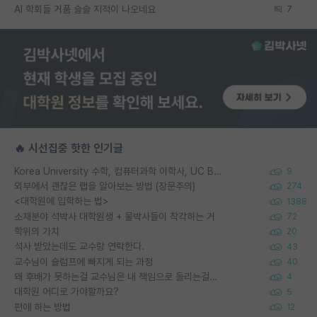
AI 학회들 거품 슬슬 지적이 나오네요
7
🔥 시선집중 핫한 인기글
Korea University 수학, 컴퓨터과학 이학사, UC Berkeley 산업공학 대학원 공학박사가 되는 것은 쉽지 않겠죠?
9
외부에서 괜찮은 랩을 알아보는 방법 (장문주의)
274
<대학원에 입학하는 법>
1388
소재분야 석박사 대학원생 + 물박사들이 착각하는 거
72
학위의 가치
20
석사 받았는데도 교수랑 연락한다.
43
교수님이 슬럼프에 빠지게 되는 과정
40
왜 후배가 못하는걸 교수님은 내 책임으로 돌리는걸까요?
4
대학원 어디로 가야할까요?
5
편애 하는 방법
12