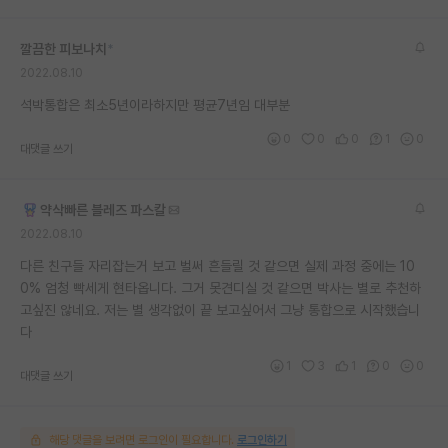
깔끔한 피보나치
*
2022.08.10
석박통합은 최소5년이라하지만 평균7년임 대부분
0
0
0
1
0
대댓글 쓰기
약삭빠른 블레즈 파스칼
2022.08.10
다른 친구들 자리잡는거 보고 벌써 흔들릴 것 같으면 실제 과정 중에는 10
0% 엄청 빡세게 현타옵니다. 그거 못견디실 것 같으면 박사는 별로 추천하
고싶진 않네요. 저는 별 생각없이 끝 보고싶어서 그냥 통합으로 시작했습니
다
1
3
1
0
0
대댓글 쓰기
해당 댓글을 보려면 로그인이 필요합니다.
로그인하기