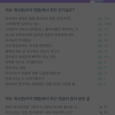
자유 게시판(아무개랩)에서 핫한 인기글은?
외부에서 괜찮은 랩을 알아보는 방법 (장문주의)
274
<대학원에 입학하는 법>
1388
소재분야 석박사 대학원생 + 물박사들이 착각하는 거
72
포스텍 억까에 대해 (동문의 학문적 아웃풋에 대한 반박)
50
교수님이 무서워요
16
석사 받았는데도 교수랑 연락한다.
43
물박사 되는 건 교수탓도 있는거 아니냐
29
교수님이 슬럼프에 빠지게 되는 과정
40
대학원 어디로 가야할까요?
5
편애 하는 방법
12
이사이트가 처음엔 정말 도움많이됐는데
13
커뮤니티는 다 쓰레기통이지
5
정보보안 연구하는 입장에선 식별가능한 사진을 올리는건 비추이긴함
5
자유 게시판(아무개랩)에서 최근 댓글이 많이 달린 글
SSH 박사과정을 그만두고 지방대 박사로 옮기면 교수의 꿈은 끝일까요?
21
카이스트는 모든 연구실마다 서버 제공해주나요?
15