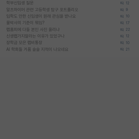
학부신입생 질문
12
알츠하이머 관련 고등학생 탐구 포트폴리오
9
입학도 안한 신입생이 원래 관심을 받나요
10
물박사의 기준이 뭐임?
17
랩홈피에 다들 본인 사진 올리냐
22
신생랩가지말라는 이유가 있었구나
12
장학금 모은 랩비통장
10
AI 학회들 거품 슬슬 지적이 나오네요
21