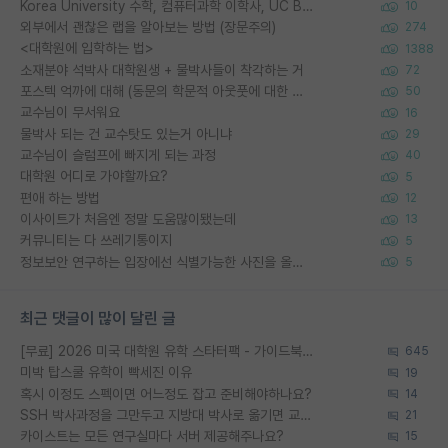
Korea University 수학, 컴퓨터과학 이학사, UC Berkeley 산업공학 대학원 공학박사가 되는 것은 쉽지 않겠죠?
10
외부에서 괜찮은 랩을 알아보는 방법 (장문주의)
274
<대학원에 입학하는 법>
1388
소재분야 석박사 대학원생 + 물박사들이 착각하는 거
72
포스텍 억까에 대해 (동문의 학문적 아웃풋에 대한 반박)
50
교수님이 무서워요
16
물박사 되는 건 교수탓도 있는거 아니냐
29
교수님이 슬럼프에 빠지게 되는 과정
40
대학원 어디로 가야할까요?
5
편애 하는 방법
12
이사이트가 처음엔 정말 도움많이됐는데
13
커뮤니티는 다 쓰레기통이지
5
정보보안 연구하는 입장에선 식별가능한 사진을 올리는건 비추이긴함
5
최근 댓글이 많이 달린 글
[무료] 2026 미국 대학원 유학 스타터팩 - 가이드북 & 합격자 컨택메일 템플릿
645
미박 탑스쿨 유학이 빡세진 이유
19
혹시 이정도 스펙이면 어느정도 잡고 준비해야하나요?
14
SSH 박사과정을 그만두고 지방대 박사로 옮기면 교수의 꿈은 끝일까요?
21
카이스트는 모든 연구실마다 서버 제공해주나요?
15