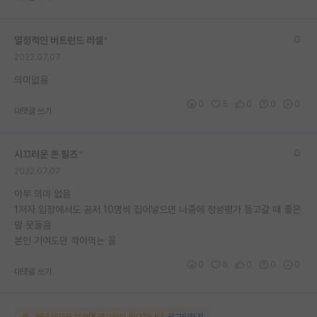
재팬라운지 🌸
열정적인 버트런드 러셀
*
2022.07.07
의미없음
0
5
0
0
0
대댓글 쓰기
시끄러운 존 필즈
*
2022.07.07
아무 의미 없음
1저자 입장에서도 공저 10명씩 집어넣으면 나중에 정성평가 들고갈 때 좋은
말 못들음
본인 기여도만 깍아먹는 꼴
0
6
0
0
0
대댓글 쓰기
해당 댓글을 보려면 로그인이 필요합니다.
로그인하기