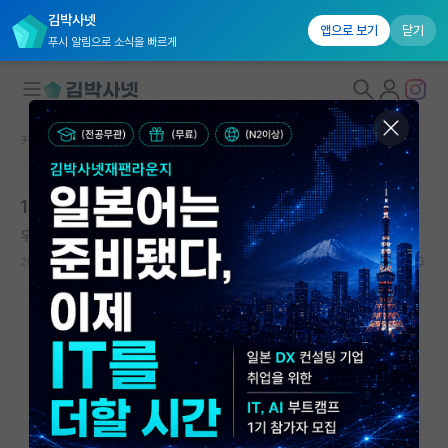
김박사넷
앱으로 보기
닫기
푸시 알림으로 소식을 빠르게
커뮤니티 홈
자유 게시판(아무개랩)
대학원생 모집
1저자가 아닌 논문의 중요성
국내대학원 정보
우아한 피보나치
*
연구실&오픈랩
2022.07.07
15
9497
커뮤니티
커뮤니티 홈
전체글보기
베스트 게시판
IF 명예의전당