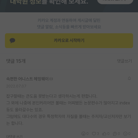
PI 전용 게시판
카카오 계정과 연동하여 게시글에 달린
인문사회 계열 게시판
댓글 알람, 소식등을 빠르게 받아보세요
특수/전문대학원 게시판
카카오로 시작하기
반도체/AI 게시판
장학금/장학생 게시판
댓글 15개
댓글쓰기
학술 정보 게시판
속편한 어니스트 헤밍웨이
홍보 게시판
2022.07.07
커리어
잡구할때는 큰도움 못받는다고 생각하시는게 편합니다.
그 외에 나중에 본인커리어만 볼때는 어찌됐든 논문편수가 많아지고 index
유학교육
등도 올라갈수는 있죠.
그럼에도 대다수의 경우 특정학자의 자질을 볼때는 주저자/교신저자만 보기
이벤트
는 합니다.
반도체 아카데미
0
3
0
0
0
대댓글 쓰기