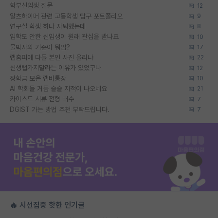
학부신입생 질문
12
알츠하이머 관련 고등학생 탐구 포트폴리오
9
연구실 학생 하나 자퇴했는데
8
입학도 안한 신입생이 원래 관심을 받나요
10
물박사의 기준이 뭐임?
17
랩홈피에 다들 본인 사진 올리냐
22
신생랩가지말라는 이유가 있었구나
12
장학금 모은 랩비통장
10
AI 학회들 거품 슬슬 지적이 나오네요
21
카이스트 서류 전형 배수
7
DGIST 가는 방법 추천 부탁드립니다.
7
🔥 시선집중 핫한 인기글