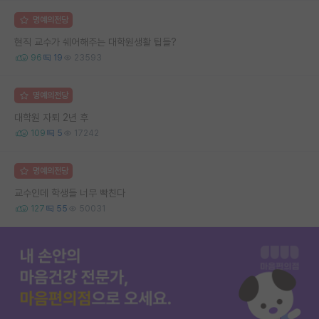
명예의전당
현직 교수가 쉐어해주는 대학원생활 팁들?
96
19
23593
명예의전당
대학원 자퇴 2년 후
109
5
17242
명예의전당
교수인데 학생들 너무 빡친다
127
55
50031