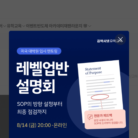
어
유학교육
이벤트
반도체 아카데미
재팬라운지 🌸
스크랩
신고하