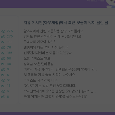
자유 게시판(아무개랩)에서 최근 댓글이 많이 달린 글
알츠하이머 관련 고등학생 탐구 포트폴리오
275
입학도 안한 신입생이 원래 관심을 받나요
275
물박사의 기준이 뭐임?
119
랩홈피에 다들 본인 사진 올리냐
76
신생랩가지말라는 이유가 있었구나
156
오늘 카이스트 발표
50
장학금 모은 랩비통장
40
석박사 과정 합격하고, 컨택했던교수님이 연락이 안됩니다...
6
AI 학회들 거품 슬슬 지적이 나오네요
5
카이스트 서류 전형 배수
16
DGIST 가는 방법 추천 부탁드립니다.
14
박사진학하기에 2억은 괜찮은 (?) 정도의 경제력인가요
6
근데 여기는 왜 그렇게 SPK를 물어보는거임?
6