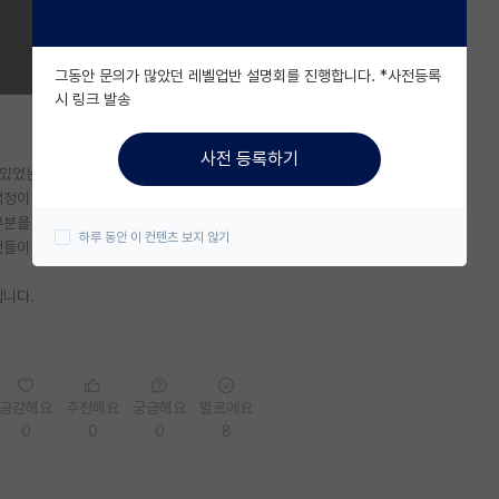
그동안 문의가 많았던 레벨업반 설명회를 진행합니다. *사전등록
시 링크 발송
사전 등록하기
 있었는데,
걱정이 되었습니다.
부분을 차지하거든요.
하루 동안 이 컨텐츠 보지 않기
것들이 있는지 알고 싶고
입니다.
공감해요
추천해요
궁금해요
별로에요
0
0
0
8