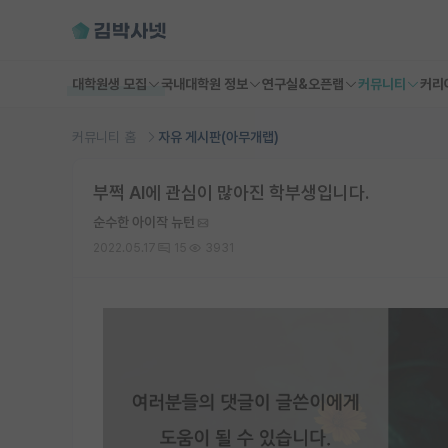
대학원생 모집
국내대학원 정보
연구실&오픈랩
커뮤니티
커리
커뮤니티 홈
자유 게시판(아무개랩)
부쩍 AI에 관심이 많아진 학부생입니다.
순수한 아이작 뉴턴
2022.05.17
15
3931