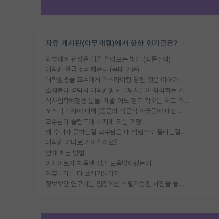
자유 게시판(아무개랩)에서 핫한 인기글은?
외부에서 괜찮은 랩을 알아보는 방법 (장문주의)
대학원 월급 정리해준다 (공대 기준)
대학원생들 교수에게 가스라이팅 당한 것은 이해가 갑니다. 안타깝네요.
소재분야 석박사 대학원생 + 물박사들이 착각하는 거
석사입학예정생 분들! 제발 어느 정도 각오는 하고 오세요.
포스텍 억까에 대해 (동문의 학문적 아웃풋에 대한 반박)
교수님이 슬럼프에 빠지게 되는 과정
왜 후배가 못하는걸 교수님은 내 책임으로 돌리는걸까요?
대학원 어디로 가야할까요?
편애 하는 방법
이사이트가 처음엔 정말 도움많이됐는데
커뮤니티는 다 쓰레기통이지
정보보안 연구하는 입장에선 식별가능한 사진을 올리는건 비추이긴함