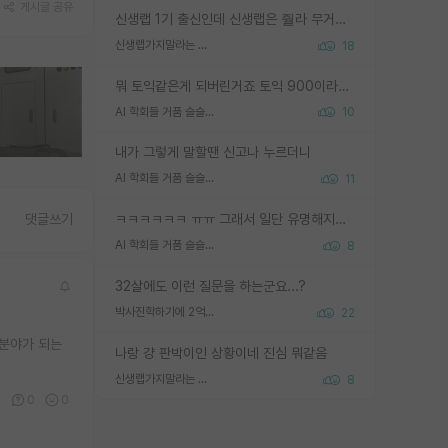
게시글 공유
신생랩 1기 출신인데 신생랩은 줠라 무거운 바벨 같은거임. 들면 대박인데 못들면 깔려 죽음. 아무도 알려주지 않는 환경에서 자생해야하지만, 일단 살아남았다면 그 어떤 사람보다 악착같고 생존력 높은 사람으로 거듭날 수 있음
신생랩가지말라는 이유가 있었구나
18
뭐 토익같은게 되버린거죠 토익 900이라고 영어잘하는건 아닙니다만 잘하는사람은 다 900을 넘는 그런
AI 학회들 거품 슬슬 지적이 나오네요
10
내가 그렇게 말할땐 신고나 누르더니
AI 학회들 거품 슬슬 지적이 나오네요
11
ㅋㅋㅋㅋㅋㅋ ㅠㅠ 그래서 일단 유명해지는게 중요한거같습니다
댓글쓰기
AI 학회들 거품 슬슬 지적이 나오네요
8
32살에도 이런 질문을 하는군요...?
박사진학하기에 2억은 괜찮은 (?) 정도의 경제력인가요
22
 분야가 되는
나랑 걍 판박이인 상황이네 진심 뭐같음
신생랩가지말라는 이유가 있었구나
8
0
0
0