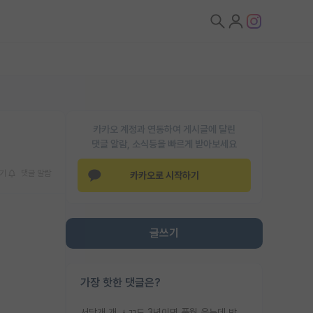
카카오 계정과 연동하여 게시글에 달린
댓글 알람, 소식등을 빠르게 받아보세요
기
댓글 알람
카카오로 시작하기
글쓰기
가장 핫한 댓글은?
서당개 개 ㅅㄲ도 3년이면 풍월 읊는데 박사 5년 이상 대리고 있으면서 물된건 교수 탓 맞는ㄱ게 거기가 서당이 아니란 소리임