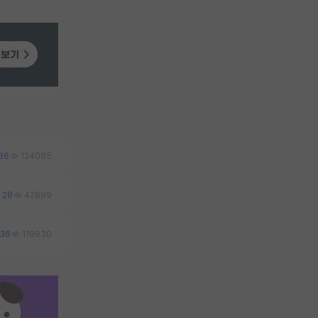
36
124085
28
42899
36
119830