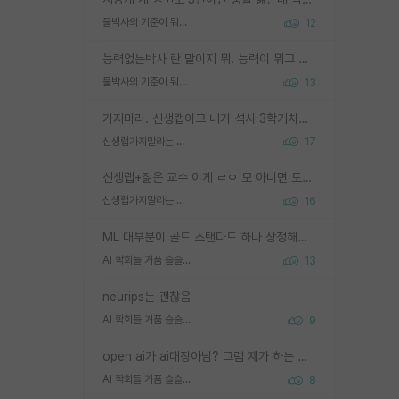
물박사의 기준이 뭐임?
12
능력없는박사 란 말이지 뭐. 능력이 뭐고 능력이 있다는게 뭔지는 사람마다 기준이 다르니까 얘기해봐야 서로 자기 기준만 얘기해서 논쟁이 끝이 안나고. 주위에서 능력있고 야심있는 신입생이 교수가 유의미한 피드백을 아예 안주면서 제대로된 과제에 참여해볼 기회도 제공하지 않고 잡일 뺑뺑이만 돌려서 맨날 단순작업만 하면서 밤새다가 눈빛이 점점 죽어가는걸 본 사람은 물박사는 교수탓이라고 하고, 교수는 이것저것 알려도 주고 기회도 주고 사수 동기 붙여주면서 어떻게든 끌고가려고 하는데 본인이 매일 뺀질거리면서 출근 하는둥마는둥 하다가 기껏 와서도 폰이나 쳐다보다가 실험 망치고 저녁약속있어서 먼저 가볼게요~ 하는걸 본 사람은 물박사는 본인탓이라고 함.
물박사의 기준이 뭐임?
13
가지마라. 신생랩이고 내가 석사 3학기차인데 최고참인데 나도 아무것도 모르는데 교수가 후배들 왜 논문 교육 안시키냐. 논문 왜 안 써오냐 닦달한다
신생랩가지말라는 이유가 있었구나
17
신생랩+젊은 교수 이게 ㄹㅇ 모 아니면 도인듯.
신생랩가지말라는 이유가 있었구나
16
ML 대부분이 골드 스탠다드 하나 상정해놓고 (벤치마크 데이터셋이 여러 개면 여러 개 상정) 그거 얼마나 잘 맞추나 싸움임 가끔 번뜩이는 설계 철학을 보여주는 논문들도 있지만 대부분 그거 성적 얼마나 더 올리느라에 혈안이 되어 있는 측면이 잇음
AI 학회들 거품 슬슬 지적이 나오네요
13
neurips는 괜찮음
AI 학회들 거품 슬슬 지적이 나오네요
9
open ai가 ai대장아님? 그럼 쟤가 하는 말이 다 맞겠네
AI 학회들 거품 슬슬 지적이 나오네요
8