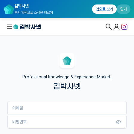
김박사넷
앱으로 보기
닫기
푸시 알림으로 소식을 빠르게
대학원생 모집
국내대학원 정보
연구실&오픈랩
Professional Knowledge & Experience Market,
김박사넷
커뮤니티
커리어
이메일
유학교육
이벤트
비밀번호
반도체 아카데미