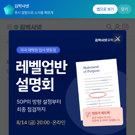
김박사넷
앱으로 보기
닫기
푸시 알림으로 소식을 빠르게
커뮤니티 홈
자유 게시판(아무개랩)
대학원생 모집
지방대..최상위권 대학원 가능성
국내대학원 정보
징징대는 윌리엄 셰익스피어
연구실&오픈랩
2022.04.09
22
8449
커뮤니티
커뮤니티 홈
전체글보기
베스트 게시판
IF 명예의전당