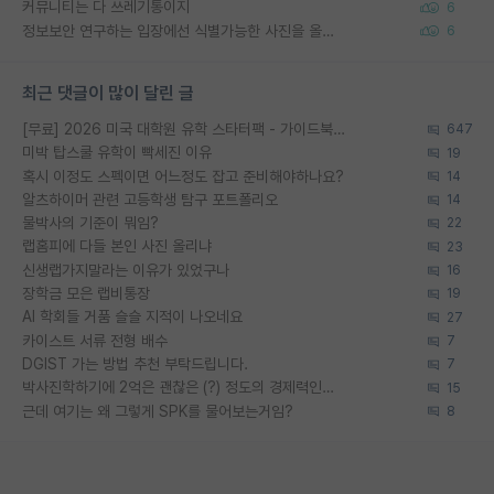
커뮤니티는 다 쓰레기통이지
6
정보보안 연구하는 입장에선 식별가능한 사진을 올리는건 비추이긴함
6
최근 댓글이 많이 달린 글
[무료] 2026 미국 대학원 유학 스타터팩 - 가이드북 & 합격자 컨택메일 템플릿
647
미박 탑스쿨 유학이 빡세진 이유
19
혹시 이정도 스펙이면 어느정도 잡고 준비해야하나요?
14
알츠하이머 관련 고등학생 탐구 포트폴리오
14
물박사의 기준이 뭐임?
22
랩홈피에 다들 본인 사진 올리냐
23
신생랩가지말라는 이유가 있었구나
16
장학금 모은 랩비통장
19
AI 학회들 거품 슬슬 지적이 나오네요
27
카이스트 서류 전형 배수
7
DGIST 가는 방법 추천 부탁드립니다.
7
박사진학하기에 2억은 괜찮은 (?) 정도의 경제력인가요
15
근데 여기는 왜 그렇게 SPK를 물어보는거임?
8