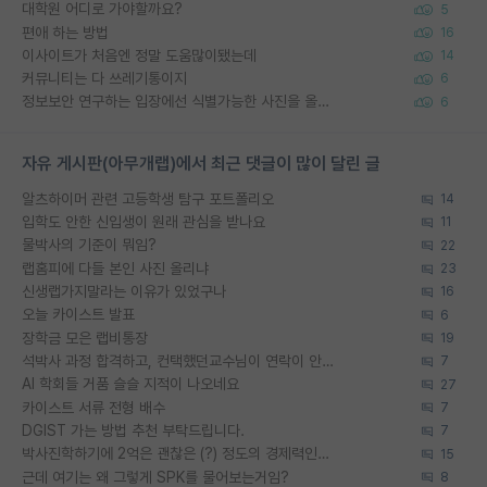
대학원 어디로 가야할까요?
5
편애 하는 방법
16
이사이트가 처음엔 정말 도움많이됐는데
14
커뮤니티는 다 쓰레기통이지
6
정보보안 연구하는 입장에선 식별가능한 사진을 올리는건 비추이긴함
6
자유 게시판(아무개랩)에서 최근 댓글이 많이 달린 글
알츠하이머 관련 고등학생 탐구 포트폴리오
14
입학도 안한 신입생이 원래 관심을 받나요
11
물박사의 기준이 뭐임?
22
랩홈피에 다들 본인 사진 올리냐
23
신생랩가지말라는 이유가 있었구나
16
오늘 카이스트 발표
6
장학금 모은 랩비통장
19
석박사 과정 합격하고, 컨택했던교수님이 연락이 안됩니다...
7
AI 학회들 거품 슬슬 지적이 나오네요
27
카이스트 서류 전형 배수
7
DGIST 가는 방법 추천 부탁드립니다.
7
박사진학하기에 2억은 괜찮은 (?) 정도의 경제력인가요
15
근데 여기는 왜 그렇게 SPK를 물어보는거임?
8