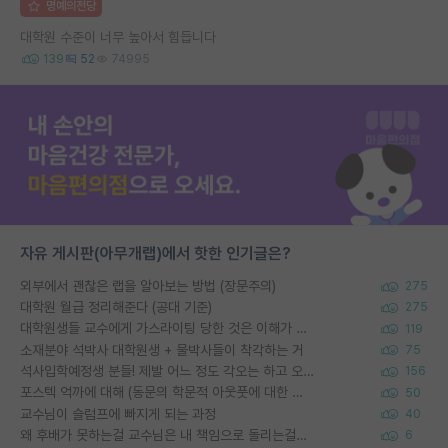
명예의전당
대학원 수준이 너무 높아서 힘듭니다
139
52
74995
자유 게시판(아무개랩)에서 핫한 인기글은?
외부에서 괜찮은 랩을 알아보는 방법 (장문주의)
275
대학원 월급 정리해준다 (공대 기준)
275
대학원생들 교수에게 가스라이팅 당한 것은 이해가 갑니다. 안타깝네요.
119
소재분야 석박사 대학원생 + 물박사들이 착각하는 거
75
석사입학예정생 분들! 제발 어느 정도 각오는 하고 오세요.
156
포스텍 억까에 대해 (동문의 학문적 아웃풋에 대한 반박)
50
교수님이 슬럼프에 빠지게 되는 과정
40
왜 후배가 못하는걸 교수님은 내 책임으로 돌리는걸까요?
6