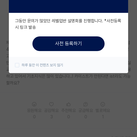
자유 게시판(아무개랩)
그동안 문의가 많았던 레벨업반 설명회를 진행합니다. *사전등록
미국 유학 게시판
시 링크 발송
미국 대학원 합격 후기 게시판
제가 지방국립대(지거국도 아닙니다) 에서 전기공 현재4학년입니다. 총학점
사전 등록하기
대학원생 모집 게시판
4.3에 전공학점4.5, 토익810점이구요. 현재 학부생연구원 10개월 하고있
고, 별일 없으면 졸업까지 쭉 갈생각입니다. 사실..정말 많이 부족한걸 알지
대학원 합격 후기 게시판
만 제가 감히 카이스트 머신러닝분야 대학원을..비벼볼수 있을까요? 제 랩실
하루 동안 이 컨텐츠 보지 않기
교수님이 카이스트 석박사시고, 해당 석사 커리큘럼을 저희한테 그대로 적용
연구실(PI) 홍보 게시판
하고 있어서 기초지식은 많이 있습니다..! 카이스트가 안된다면 ist라도 가능
할까요?
석박사 채용 정보 게시판
임용 정보 게시판
학부 인턴 게시판
응원해요
공감해요
추천해요
궁금해요
별로에요
0
3
0
0
1
취업 게시판
임용 후기 게시판