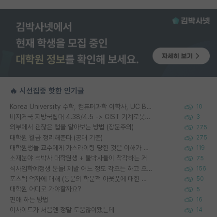
🔥 시선집중 핫한 인기글
Korea University 수학, 컴퓨터과학 이학사, UC Berkeley 산업공학 대학원 공학박사가 되는 것은 쉽지 않겠죠?
10
비지거국 지방국립대 4.38/4.5 -> GIST 기계로봇공학과 석사
3
외부에서 괜찮은 랩을 알아보는 방법 (장문주의)
275
대학원 월급 정리해준다 (공대 기준)
275
대학원생들 교수에게 가스라이팅 당한 것은 이해가 갑니다. 안타깝네요.
119
소재분야 석박사 대학원생 + 물박사들이 착각하는 거
75
석사입학예정생 분들! 제발 어느 정도 각오는 하고 오세요.
156
포스텍 억까에 대해 (동문의 학문적 아웃풋에 대한 반박)
50
대학원 어디로 가야할까요?
5
편애 하는 방법
16
이사이트가 처음엔 정말 도움많이됐는데
14