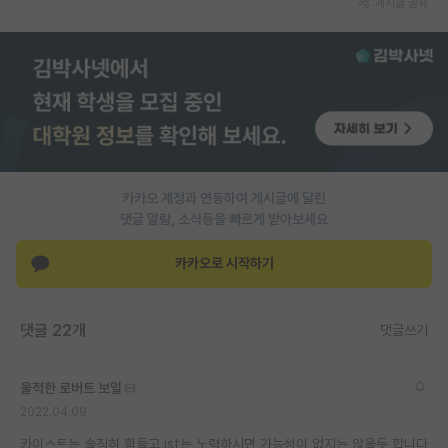
게시글 공유
PI 전용 게시판
인문사회 계열 게시판
특수/전문대학원 게시판
반도체/AI 게시판
장학금/장학생 게시판
카카오 계정과 연동하여 게시글에 달린
댓글 알람, 소식등을 빠르게 받아보세요
학술 정보 게시판
카카오로 시작하기
홍보 게시판
커리어
댓글 22개
댓글쓰기
유학교육
울적한 로버트 보일
이벤트
2022.04.09
반도체 아카데미
카이스트는 솔직히 힘들고 ist는 노력하시면 가능성이 없지는 않을듯 합니다