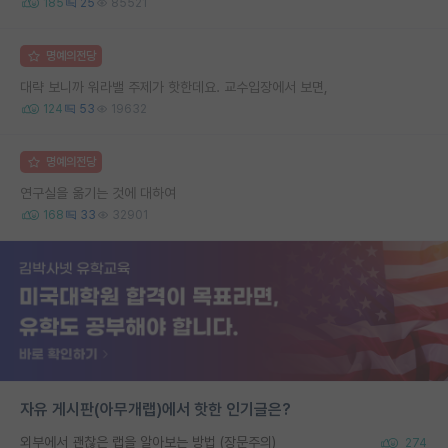
185
25
85521
명예의전당
대략 보니까 워라밸 주제가 핫한데요. 교수입장에서 보면,
124
53
19632
명예의전당
연구실을 옮기는 것에 대하여
168
33
32901
자유 게시판(아무개랩)에서 핫한 인기글은?
외부에서 괜찮은 랩을 알아보는 방법 (장문주의)
274