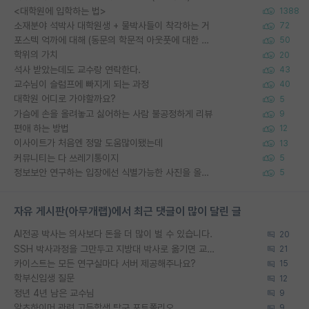
<대학원에 입학하는 법>
1388
소재분야 석박사 대학원생 + 물박사들이 착각하는 거
72
포스텍 억까에 대해 (동문의 학문적 아웃풋에 대한 반박)
50
학위의 가치
20
석사 받았는데도 교수랑 연락한다.
43
교수님이 슬럼프에 빠지게 되는 과정
40
대학원 어디로 가야할까요?
5
가슴에 손을 올려놓고 싫어하는 사람 불공정하게 리뷰
9
편애 하는 방법
12
이사이트가 처음엔 정말 도움많이됐는데
13
커뮤니티는 다 쓰레기통이지
5
정보보안 연구하는 입장에선 식별가능한 사진을 올리는건 비추이긴함
5
자유 게시판(아무개랩)에서 최근 댓글이 많이 달린 글
AI전공 박사는 의사보다 돈을 더 많이 벌 수 있습니다.
20
SSH 박사과정을 그만두고 지방대 박사로 옮기면 교수의 꿈은 끝일까요?
21
카이스트는 모든 연구실마다 서버 제공해주나요?
15
학부신입생 질문
12
정년 4년 남은 교수님
9
알츠하이머 관련 고등학생 탐구 포트폴리오
9