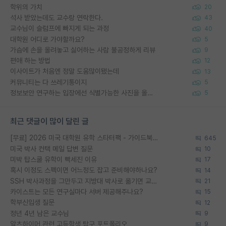
학위의 가치
20
석사 받았는데도 교수랑 연락한다.
43
교수님이 슬럼프에 빠지게 되는 과정
40
대학원 어디로 가야할까요?
5
가슴에 손을 올려놓고 싫어하는 사람 불공정하게 리뷰
9
편애 하는 방법
12
이사이트가 처음엔 정말 도움많이됐는데
13
커뮤니티는 다 쓰레기통이지
5
정보보안 연구하는 입장에선 식별가능한 사진을 올리는건 비추이긴함
5
최근 댓글이 많이 달린 글
[무료] 2026 미국 대학원 유학 스타터팩 - 가이드북 & 합격자 컨택메일 템플릿
645
미국 박사 컨택 메일 답변 질문
10
미박 탑스쿨 유학이 빡세진 이유
17
혹시 이정도 스펙이면 어느정도 잡고 준비해야하나요?
14
SSH 박사과정을 그만두고 지방대 박사로 옮기면 교수의 꿈은 끝일까요?
21
카이스트는 모든 연구실마다 서버 제공해주나요?
15
학부신입생 질문
12
정년 4년 남은 교수님
9
알츠하이머 관련 고등학생 탐구 포트폴리오
9