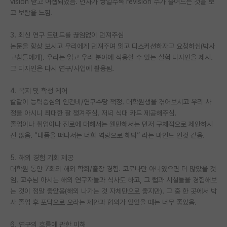
vision 받고 어셉되었음. 년차가 쌓일수록 revision 수가 줄어드는 것을 보
고 보람을 느낌.
PI 전용 게시판
3. 최신 연구 트렌드를 끊임없이 던져주심
인문사회 계열 게시판
논문을 항상 보시고 우리에게 던져주며 읽고 디스커션하자고 요청하심(박사
특수/전문대학원 게시판
고참들에게). 우리는 읽고 우리 분야에 적용할 수 있는 실험 디자인을 제시.
그 디자인은 다시 연구/사업에 활용됨.
반도체/AI 게시판
4. 복지 및 학생 케어
장학금/장학생 게시판
칼같이 능력중심의 인건비/연구수당 책정. 대학원생을 겪어보시고 우리 사
정을 아시니 최대한 잘 챙겨주심. 저녁 식대 카드 제공해주심.
학술 정보 게시판
졸업이나 취업이나 진로에 대해서는 웬만해서는 먼저 구체적으로 제안하시
진 않음. “내품을 떠나서는 너희 역랑으로 해봐” 라는 마인드 인것 같음.
홍보 게시판
커리어
5. 해외 경험 기회 제공
대학원 동안 7회의 해외 학회/출장 경험. 코로나만 아니였으면 더 많았을 것
유학교육
임. 교수님 아시는 해외 연구자들과 식사도 하고, 그 랩과 시설들을 경험해보
는 것이 정말 좋았음(해외 나가는 것 자체만으로 좋지만). 그 중 한 곳에서 박
이벤트
사 졸업 후 포닥으로 오라는 제안과 협의가 있었을 때는 너무 좋았음.
반도체 아카데미
6. 연구의 흐름에 관한 이해