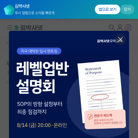
김박사넷
앱으로 보기
닫기
푸시 알림으로 소식을 빠르게
커뮤니티 홈
자유 게시판(아무개랩)
대학원생 모집
우리 지도교수님..
국내대학원 정보
정직한 존 스튜어트 밀
연구실&오픈랩
2022.04.03
33
60648
커뮤니티
커뮤니티 홈
전체글보기
베스트 게시판
IF 명예의전당