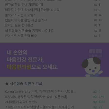
연구실 학생 하나 자퇴했는데
8
입학도 안한 신입생이 원래 관심을 받나요
8
물박사의 기준이 뭐임?
14
랩홈피에 다들 본인 사진 올리냐
19
장학금 모은 랩비통장
7
AI 학회들 거품 슬슬 지적이 나오네요
11
카이스트 서류 전형 배수
6
🔥 시선집중 핫한 인기글
Korea University 수학, 컴퓨터과학 이학사, UC Berkeley 산업공학 대학원 공학박사가 되는 것은 쉽지 않겠죠?
9
외부에서 괜찮은 랩을 알아보는 방법 (장문주의)
274
<대학원에 입학하는 법>
1388
소재분야 석박사 대학원생 + 물박사들이 착각하는 거
72