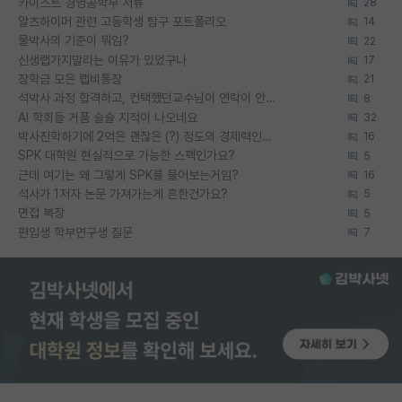
카이스트 경영공학부 서류
28
알츠하이머 관련 고등학생 탐구 포트폴리오
14
물박사의 기준이 뭐임?
22
신생랩가지말라는 이유가 있었구나
17
장학금 모은 랩비통장
21
석박사 과정 합격하고, 컨택했던교수님이 연락이 안됩니다...
8
AI 학회들 거품 슬슬 지적이 나오네요
32
박사진학하기에 2억은 괜찮은 (?) 정도의 경제력인가요
16
SPK 대학원 현실적으로 가능한 스펙인가요?
5
근데 여기는 왜 그렇게 SPK를 물어보는거임?
16
석사가 1저자 논문 가져가는게 흔한건가요?
5
면접 복장
5
편입생 학부연구생 질문
7