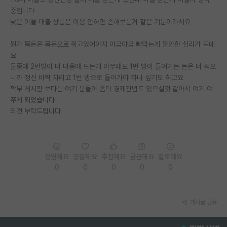
중입니다
PI 전용 게시판
낮은 이율 대출 상품은 이용 안하면 손해보는거 같은 기분이라서요
인문사회 계열 게시판
뭔가 목돈은 목돈으로 쥐고있어야지 야금야금 빼먹는게 불안한 심리가 드네
요
특수/전문대학원 게시판
둘중에 2번방이 더 마음에 드는데 아무래도 1번 방이 들어가는 돈은 더 적으
반도체/AI 게시판
니까 정신 바짝 차리고 1번 방으로 들어가야 하나 싶기도 하고요
학부 게시판 보다는 여기 분들이 좀더 경제관념도 있으실것 같아서 여기 여
장학금/장학생 게시판
쭈게 되었습니다
의견 부탁드립니다
학술 정보 게시판
홍보 게시판
응원해요
공감해요
추천해요
궁금해요
별로에요
커리어
0
0
0
0
0
유학교육
이벤트
게시글 공유
반도체 아카데미