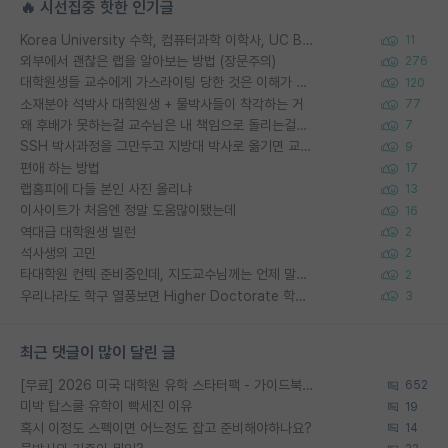
🔥 시선집중 핫한 인기글
Korea University 수학, 컴퓨터과학 이학사, UC Berkeley 산업공학 대학원 공학박사가 되는 것은 쉽지 않겠죠?
11
외부에서 괜찮은 랩을 알아보는 방법 (장문주의)
276
대학원생들 교수에게 가스라이팅 당한 것은 이해가 갑니다. 안타깝네요.
120
소재분야 석박사 대학원생 + 물박사들이 착각하는 거
77
왜 후배가 못하는걸 교수님은 내 책임으로 돌리는걸까요?
7
SSH 박사과정을 그만두고 지방대 박사로 옮기면 교수의 꿈은 끝일까요?
9
편애 하는 방법
17
랩홈피에 다들 본인 사진 올리냐
13
이사이트가 처음엔 정말 도움많이됐는데
16
역대급 대학원생 빌런
2
석사생의 고민
2
타대학원 컨텍 준비중인데, 지도교수님께는 언제 말씀드려야 할까요?
2
우리나라도 학구 열풍보면 Higher Doctorate 학위가 필요하다고 봅니다.
3
최근 댓글이 많이 달린 글
[무료] 2026 미국 대학원 유학 스타터팩 - 가이드북 & 합격자 컨택메일 템플릿
652
미박 탑스쿨 유학이 빡세진 이유
19
혹시 이정도 스펙이면 어느정도 잡고 준비해야하나요?
14