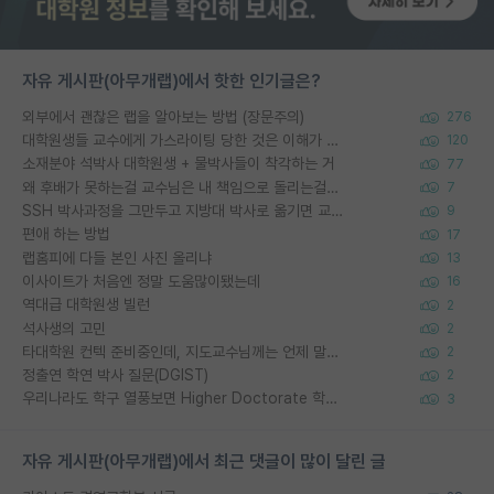
자유 게시판(아무개랩)에서 핫한 인기글은?
외부에서 괜찮은 랩을 알아보는 방법 (장문주의)
276
대학원생들 교수에게 가스라이팅 당한 것은 이해가 갑니다. 안타깝네요.
120
소재분야 석박사 대학원생 + 물박사들이 착각하는 거
77
왜 후배가 못하는걸 교수님은 내 책임으로 돌리는걸까요?
7
SSH 박사과정을 그만두고 지방대 박사로 옮기면 교수의 꿈은 끝일까요?
9
편애 하는 방법
17
랩홈피에 다들 본인 사진 올리냐
13
이사이트가 처음엔 정말 도움많이됐는데
16
역대급 대학원생 빌런
2
석사생의 고민
2
타대학원 컨텍 준비중인데, 지도교수님께는 언제 말씀드려야 할까요?
2
정출연 학연 박사 질문(DGIST)
2
우리나라도 학구 열풍보면 Higher Doctorate 학위가 필요하다고 봅니다.
3
자유 게시판(아무개랩)에서 최근 댓글이 많이 달린 글