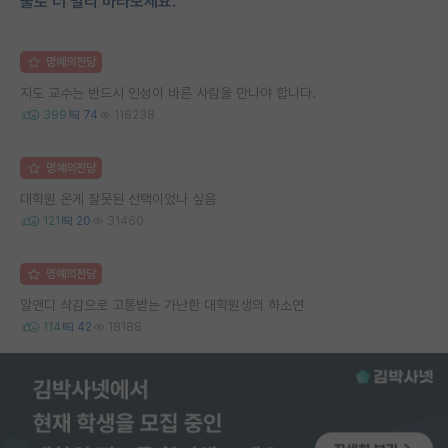
물로 더 멀리 바라보세요.
명예의전당
지도 교수는 반드시 인성이 바른 사람을 만나야 합니다.
399
74
118238
명예의전당
대학원 온게 잘못된 선택이었나 싶음
121
20
31460
명예의전당
알앤디 삭감으로 고통받는 가난한 대학원생의 하소연
114
42
18188