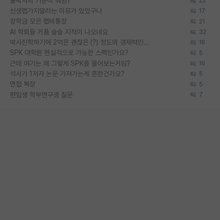
물박사의 기준이 뭐임?
22
신생랩가지말라는 이유가 있었구나
17
장학금 모은 랩비통장
21
AI 학회들 거품 슬슬 지적이 나오네요
32
박사진학하기에 2억은 괜찮은 (?) 정도의 경제력인가요
16
SPK 대학원 현실적으로 가능한 스펙인가요?
5
근데 여기는 왜 그렇게 SPK를 물어보는거임?
16
석사가 1저자 논문 가져가는게 흔한건가요?
5
면접 복장
5
편입생 학부연구생 질문
7