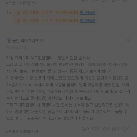
대댓글 2개
대댓글 쓰기
해당 댓글을 보려면 로그인이 필요합니다.
로그인하기
해당 댓글을 보려면 로그인이 필요합니다.
로그인하기
놀란 라이프니츠
2022.02.23
카뱅 요새 2퍼 택도없을텐데... 청년 이런건 좀 낮나...
그리고 그 오피스텔 전세물건이 안전하긴 한건지, 집에 융자나 하자는 없는
지, 전세보증금 반환보험 들 수 있는지 등등 체크해보셔야 합니다.
이용하려는 대출 상품의 최대 보증금 한도(얼마 이상인 물건은 대출신청 불
가/공시지가 or kb시세 대비 보증금 금액이 얼마 이상이면 대출 안됨. 오피
스텔이면 이 부분 유의), 대출가능금액(최대 보증금의 00% and/or 절대액
수 이런식으로 걸려있음) 이런것도 다시 따져보세요.
그리고 대학원생이나 학생이시면 잡히는 소득이 없고 일반적으로 신용이 낮
아서 카뱅 청년대출 이런 상품으로 나오더라도 금리가 기본적으로 높을 수
있습니다. 근로소득자 아니고서는 대출받기 힘들어요.
0
0
1
0
0
대댓글 6개
대댓글 쓰기