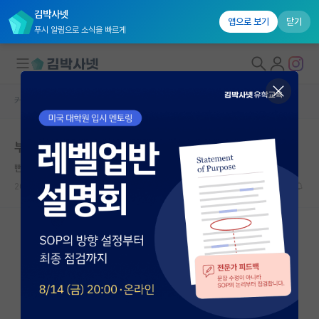
김박사넷
앱으로 보기
닫기
푸시 알림으로 소식을 빠르게
커뮤니티 홈
자유 게시판(아무개랩)
대학원생 모집
부모님께 5천만원 받아서 서울에 방 구하기
국내대학원 정보
뻔뻔한 존 내시
연구실&오픈랩
2022.02.23
11
2919
커뮤니티
커뮤니티 홈
전체글보기
베스트 게시판
IF 명예의전당