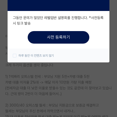
자유 게시판(아무개랩)
그동안 문의가 많았던 레벨업반 설명회를 진행합니다. *사전등록
미국 유학 게시판
시 링크 발송
미국 대학원 합격 후기 게시판
이런 저런 사정으로 딱 일년만 경기권에서 저 혼자 자취하려고 합니다
사전 등록하기
대학원생 모집 게시판
부모님이 주거자금으로 5천만원 현금으로 주실 수 있고 이거 들고 저 혼자
대학원 합격 후기 게시판
서울 올라가서 일년 간 거주를 해결해야하는데
하루 동안 이 컨텐츠 보지 않기
연구실(PI) 홍보 게시판
크게 두가지 옵션을 생각 중입니다
석박사 채용 정보 게시판
1) 1억짜리 오피스텔 전세 : 부모님 지원 5천+카뱅 대출 5천
카뱅 대출 이자율 2%대 -> 매달 이자 10만원 가량 지출 예정
임용 정보 게시판
(전세자금 대출 더 낮은 이율로 받을수 있는 것도 같은데 더 찾아보고 있습니
학부 인턴 게시판
다. 근데 방이 2번이 더 마음에 들어서..)
취업 게시판
2) 3000/40 오피스텔 월세 : 부모님 지원금으로 보증금 해결하고
월세는 부모님이 주신 돈에서 까먹으면서 내거나..
임용 후기 게시판
1%대 이율로 청년전용 월세 대출 받는게 있던데 이걸 받는게 어떨까 생각