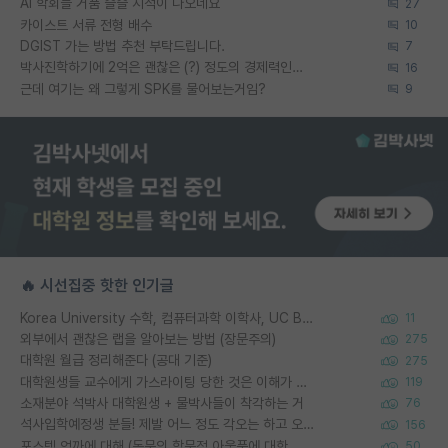
AI 학회들 거품 슬슬 지적이 나오네요
27
카이스트 서류 전형 배수
10
DGIST 가는 방법 추천 부탁드립니다.
7
박사진학하기에 2억은 괜찮은 (?) 정도의 경제력인가요
16
근데 여기는 왜 그렇게 SPK를 물어보는거임?
9
🔥 시선집중 핫한 인기글
Korea University 수학, 컴퓨터과학 이학사, UC Berkeley 산업공학 대학원 공학박사가 되는 것은 쉽지 않겠죠?
11
외부에서 괜찮은 랩을 알아보는 방법 (장문주의)
275
대학원 월급 정리해준다 (공대 기준)
275
대학원생들 교수에게 가스라이팅 당한 것은 이해가 갑니다. 안타깝네요.
119
소재분야 석박사 대학원생 + 물박사들이 착각하는 거
76
석사입학예정생 분들! 제발 어느 정도 각오는 하고 오세요.
156
포스텍 억까에 대해 (동문의 학문적 아웃풋에 대한 반박)
50