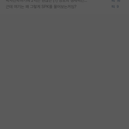
박사진학하기에 2억은 괜찮은 (?) 정도의 경제력인가요
16
근데 여기는 왜 그렇게 SPK를 물어보는거임?
9