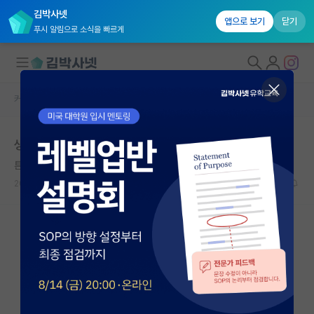
김박사넷
앱으로 보기
닫기
푸시 알림으로 소식을 빠르게
커뮤니티 홈
자유 게시판(아무개랩)
대학원생 모집
생명공학학부에 다니는 학부생이에요
국내대학원 정보
튼튼한 쿠르트 괴델
연구실&오픈랩
2021.12.07
8
5002
커뮤니티
커뮤니티 홈
전체글보기
베스트 게시판
IF 명예의전당