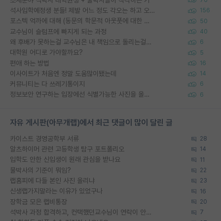
석사입학예정생 분들! 제발 어느 정도 각오는 하고 오세요.
156
포스텍 억까에 대해 (동문의 학문적 아웃풋에 대한 반박)
50
교수님이 슬럼프에 빠지게 되는 과정
40
왜 후배가 못하는걸 교수님은 내 책임으로 돌리는걸까요?
6
대학원 어디로 가야할까요?
5
편애 하는 방법
16
이사이트가 처음엔 정말 도움많이됐는데
14
커뮤니티는 다 쓰레기통이지
6
정보보안 연구하는 입장에선 식별가능한 사진을 올리는건 비추이긴함
6
자유 게시판(아무개랩)에서 최근 댓글이 많이 달린 글
카이스트 경영공학부 서류
28
알츠하이머 관련 고등학생 탐구 포트폴리오
14
입학도 안한 신입생이 원래 관심을 받나요
11
물박사의 기준이 뭐임?
22
랩홈피에 다들 본인 사진 올리냐
23
신생랩가지말라는 이유가 있었구나
16
장학금 모은 랩비통장
20
석박사 과정 합격하고, 컨택했던교수님이 연락이 안됩니다...
7