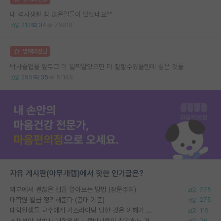
내 석사생활 참 많은일들이 있엇네요^^
212
34
76810
명예의전당
박사졸업을 앞두고 더 일찍알았으면 더 잘할수있을텐데 싶은 것들
295
35
51148
자유 게시판(아무개랩)에서 핫한 인기글은?
외부에서 괜찮은 랩을 알아보는 방법 (장문주의)
275
대학원 월급 정리해준다 (공대 기준)
275
대학원생들 교수에게 가스라이팅 당한 것은 이해가 갑니다. 안타깝네요.
119
소재분야 석박사 대학원생 + 물박사들이 착각하는 거
76