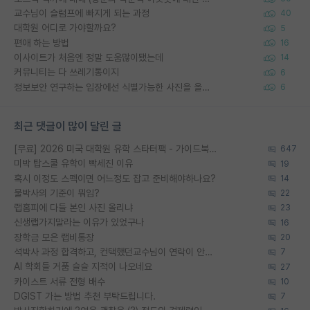
교수님이 슬럼프에 빠지게 되는 과정
40
대학원 어디로 가야할까요?
5
편애 하는 방법
16
이사이트가 처음엔 정말 도움많이됐는데
14
커뮤니티는 다 쓰레기통이지
6
정보보안 연구하는 입장에선 식별가능한 사진을 올리는건 비추이긴함
6
최근 댓글이 많이 달린 글
[무료] 2026 미국 대학원 유학 스타터팩 - 가이드북 & 합격자 컨택메일 템플릿
647
미박 탑스쿨 유학이 빡세진 이유
19
혹시 이정도 스펙이면 어느정도 잡고 준비해야하나요?
14
물박사의 기준이 뭐임?
22
랩홈피에 다들 본인 사진 올리냐
23
신생랩가지말라는 이유가 있었구나
16
장학금 모은 랩비통장
20
석박사 과정 합격하고, 컨택했던교수님이 연락이 안됩니다...
7
AI 학회들 거품 슬슬 지적이 나오네요
27
카이스트 서류 전형 배수
10
DGIST 가는 방법 추천 부탁드립니다.
7