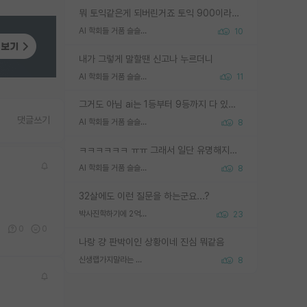
뭐 토익같은게 되버린거죠 토익 900이라고 영어잘하는건 아닙니다만 잘하는사람은 다 900을 넘는 그런
AI 학회들 거품 슬슬 지적이 나오네요
10
내가 그렇게 말할땐 신고나 누르더니
AI 학회들 거품 슬슬 지적이 나오네요
11
그거도 아님 ai는 1등부터 9등까지 다 있음 그거도 없는 사람은 뭐냐 교수가 그냥 못하게 한거 1등급도 교수가 막으면 안됨
댓글쓰기
AI 학회들 거품 슬슬 지적이 나오네요
8
ㅋㅋㅋㅋㅋㅋ ㅠㅠ 그래서 일단 유명해지는게 중요한거같습니다
AI 학회들 거품 슬슬 지적이 나오네요
8
32살에도 이런 질문을 하는군요...?
박사진학하기에 2억은 괜찮은 (?) 정도의 경제력인가요
23
0
0
0
나랑 걍 판박이인 상황이네 진심 뭐같음
신생랩가지말라는 이유가 있었구나
8