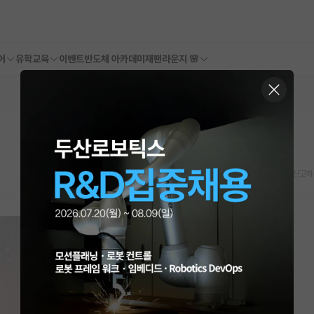
어
유학교육
이벤트
반도체 아카데미
재팬라운지 🌸
스크랩
신고하