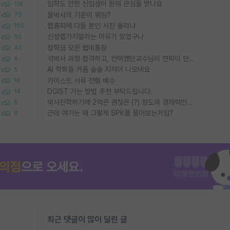
입학도 안한 신입생이 원래 관심을 받나요
119
물박사의 기준이 뭐임?
76
랩홈피에 다들 본인 사진 올리냐
156
신생랩가지말라는 이유가 있었구나
50
장학금 모은 랩비통장
40
석박사 과정 합격하고, 컨택했던교수님이 연락이 안됩니다...
6
AI 학회들 거품 슬슬 지적이 나오네요
5
카이스트 서류 전형 배수
16
DGIST 가는 방법 추천 부탁드립니다.
14
박사진학하기에 2억은 괜찮은 (?) 정도의 경제력인가요
6
근데 여기는 왜 그렇게 SPK를 물어보는거임?
6
최근 댓글이 많이 달린 글