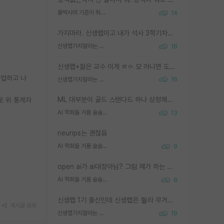
물박사의 기준이 뭐임?
14
가지마라. 신생랩이고 내가 석사 3학기차인데 최고참인데 나도 아무것도 모르는데 교수가 후배들 왜 논문 교육 안시키냐. 논문 왜 안 써오냐 닦달한다
신생랩가지말라는 이유가 있었구나
18
신생랩+젊은 교수 이게 ㄹㅇ 모 아니면 도인듯.
졸업하고 나
신생랩가지말라는 이유가 있었구나
16
ML 대부분이 골드 스탠다드 하나 상정해놓고 (벤치마크 데이터셋이 여러 개면 여러 개 상정) 그거 얼마나 잘 맞추나 싸움임 가끔 번뜩이는 설계 철학을 보여주는 논문들도 있지만 대부분 그거 성적 얼마나 더 올리느라에 혈안이 되어 있는 측면이 잇음
로 위 통계자
AI 학회들 거품 슬슬 지적이 나오네요
13
neurips는 괜찮음
AI 학회들 거품 슬슬 지적이 나오네요
9
open ai가 ai대장아님? 그럼 쟤가 하는 말이 다 맞겠네
AI 학회들 거품 슬슬 지적이 나오네요
8
신생랩 1기 출신인데 신생랩은 줠라 무거운 바벨 같은거임. 들면 대박인데 못들면 깔려 죽음. 아무도 알려주지 않는 환경에서 자생해야하지만, 일단 살아남았다면 그 어떤 사람보다 악착같고 생존력 높은 사람으로 거듭날 수 있음
게시글 공유
신생랩가지말라는 이유가 있었구나
19