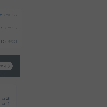
91
287079
45
26357
35
55323
28
14