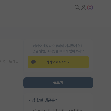
카카오 계정과 연동하여 게시글에 달린
댓글 알람, 소식등을 빠르게 받아보세요
기
댓글 알람
카카오로 시작하기
글쓰기
가장 핫한 댓글은?
능력없는박사 란 말이지 뭐. 능력이 뭐고 능력이 있다는게 뭔지는 사람마다 기준이 다르니까 얘기해봐야 서로 자기 기준만 얘기해서 논쟁이 끝이 안나고. 주위에서 능력있고 야심있는 신입생이 교수가 유의미한 피드백을 아예 안주면서 제대로된 과제에 참여해볼 기회도 제공하지 않고 잡일 뺑뺑이만 돌려서 맨날 단순작업만 하면서 밤새다가 눈빛이 점점 죽어가는걸 본 사람은 물박사는 교수탓이라고 하고, 교수는 이것저것 알려도 주고 기회도 주고 사수 동기 붙여주면서 어떻게든 끌고가려고 하는데 본인이 매일 뺀질거리면서 출근 하는둥마는둥 하다가 기껏 와서도 폰이나 쳐다보다가 실험 망치고 저녁약속있어서 먼저 가볼게요~ 하는걸 본 사람은 물박사는 본인탓이라고 함.