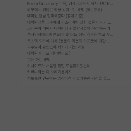
Korea University 수학, 컴퓨터과학 이학사, UC Berkeley 산업공학 대학원 공학박사가 되는 것은 쉽지 않겠죠?
외부에서 괜찮은 랩을 알아보는 방법 (장문주의)
대학원 월급 정리해준다 (공대 기준)
대학원생들 교수에게 가스라이팅 당한 것은 이해가 갑니다. 안타깝네요.
소재분야 석박사 대학원생 + 물박사들이 착각하는 거
석사입학예정생 분들! 제발 어느 정도 각오는 하고 오세요.
포스텍 억까에 대해 (동문의 학문적 아웃풋에 대한 반박)
교수님이 슬럼프에 빠지게 되는 과정
대학원 어디로 가야할까요?
편애 하는 방법
이사이트가 처음엔 정말 도움많이됐는데
커뮤니티는 다 쓰레기통이지
정보보안 연구하는 입장에선 식별가능한 사진을 올리는건 비추이긴함