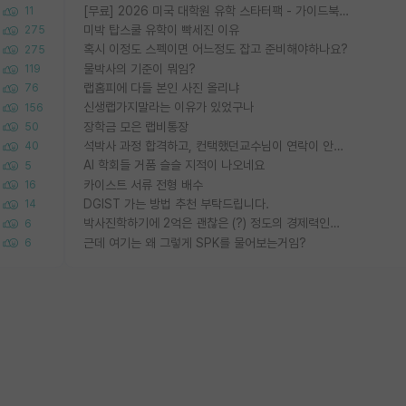
[무료] 2026 미국 대학원 유학 스타터팩 - 가이드북 & 합격자 컨택메일 템플릿
11
미박 탑스쿨 유학이 빡세진 이유
275
혹시 이정도 스펙이면 어느정도 잡고 준비해야하나요?
275
물박사의 기준이 뭐임?
119
랩홈피에 다들 본인 사진 올리냐
76
신생랩가지말라는 이유가 있었구나
156
장학금 모은 랩비통장
50
석박사 과정 합격하고, 컨택했던교수님이 연락이 안됩니다...
40
AI 학회들 거품 슬슬 지적이 나오네요
5
카이스트 서류 전형 배수
16
DGIST 가는 방법 추천 부탁드립니다.
14
박사진학하기에 2억은 괜찮은 (?) 정도의 경제력인가요
6
근데 여기는 왜 그렇게 SPK를 물어보는거임?
6