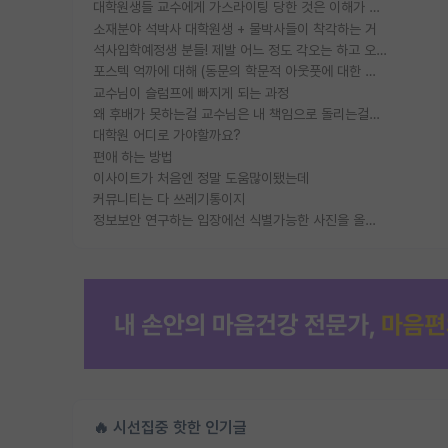
대학원생들 교수에게 가스라이팅 당한 것은 이해가 갑니다. 안타깝네요.
소재분야 석박사 대학원생 + 물박사들이 착각하는 거
석사입학예정생 분들! 제발 어느 정도 각오는 하고 오세요.
포스텍 억까에 대해 (동문의 학문적 아웃풋에 대한 반박)
교수님이 슬럼프에 빠지게 되는 과정
왜 후배가 못하는걸 교수님은 내 책임으로 돌리는걸까요?
대학원 어디로 가야할까요?
편애 하는 방법
이사이트가 처음엔 정말 도움많이됐는데
커뮤니티는 다 쓰레기통이지
정보보안 연구하는 입장에선 식별가능한 사진을 올리는건 비추이긴함
🔥 시선집중 핫한 인기글