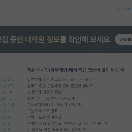
342
자유 게시판(아무개랩)에서 최근 댓글이 많이 달린 글
알츠하이머 관련 고등학생 탐구 포트폴리오
275
입학도 안한 신입생이 원래 관심을 받나요
275
물박사의 기준이 뭐임?
119
랩홈피에 다들 본인 사진 올리냐
76
신생랩가지말라는 이유가 있었구나
156
오늘 카이스트 발표
50
장학금 모은 랩비통장
40
석박사 과정 합격하고, 컨택했던교수님이 연락이 안됩니다...
6
AI 학회들 거품 슬슬 지적이 나오네요
5