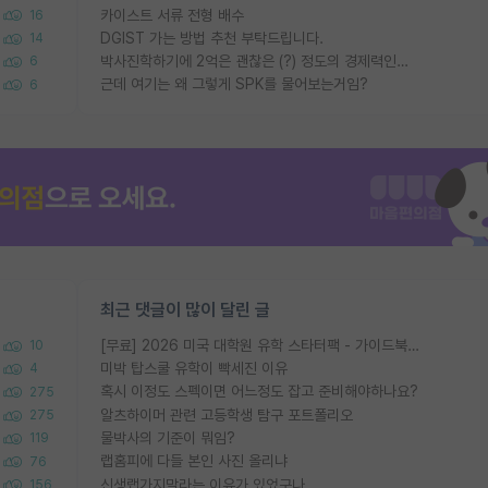
카이스트 서류 전형 배수
16
DGIST 가는 방법 추천 부탁드립니다.
14
박사진학하기에 2억은 괜찮은 (?) 정도의 경제력인가요
6
근데 여기는 왜 그렇게 SPK를 물어보는거임?
6
최근 댓글이 많이 달린 글
[무료] 2026 미국 대학원 유학 스타터팩 - 가이드북 & 합격자 컨택메일 템플릿
10
미박 탑스쿨 유학이 빡세진 이유
4
혹시 이정도 스펙이면 어느정도 잡고 준비해야하나요?
275
알츠하이머 관련 고등학생 탐구 포트폴리오
275
물박사의 기준이 뭐임?
119
랩홈피에 다들 본인 사진 올리냐
76
신생랩가지말라는 이유가 있었구나
156