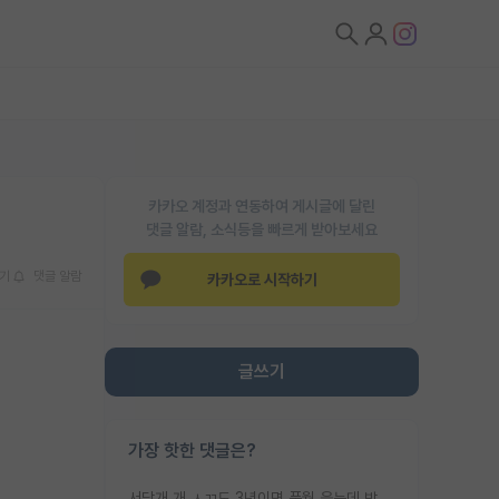
카카오 계정과 연동하여 게시글에 달린
댓글 알람, 소식등을 빠르게 받아보세요
기
댓글 알람
카카오로 시작하기
글쓰기
가장 핫한 댓글은?
서당개 개 ㅅㄲ도 3년이면 풍월 읊는데 박사 5년 이상 대리고 있으면서 물된건 교수 탓 맞는ㄱ게 거기가 서당이 아니란 소리임