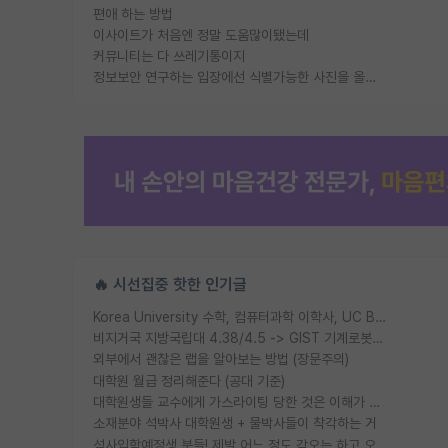
편애 하는 방법
이사이트가 처음엔 정말 도움많이됐는데
커뮤니티는 다 쓰레기통이지
정보보안 연구하는 입장에선 식별가능한 사진을 올리는건 비추이긴함
🔥 시선집중 핫한 인기글
Korea University 수학, 컴퓨터과학 이학사, UC Berkeley 산업공학 대학원 공학박사가 되는 것은 쉽지 않겠죠?
비지거국 지방국립대 4.38/4.5 -> GIST 기계로봇공학과 석사
외부에서 괜찮은 랩을 알아보는 방법 (장문주의)
대학원 월급 정리해준다 (공대 기준)
대학원생들 교수에게 가스라이팅 당한 것은 이해가 갑니다. 안타깝네요.
소재분야 석박사 대학원생 + 물박사들이 착각하는 거
석사입학예정생 분들! 제발 어느 정도 각오는 하고 오세요.