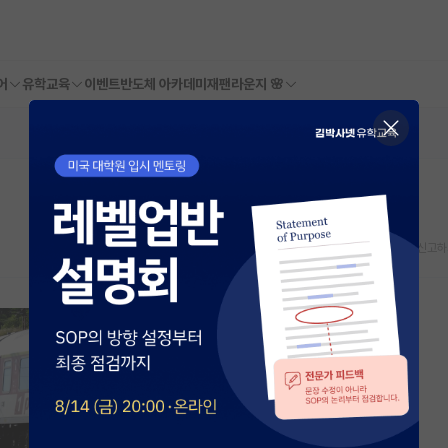
어
유학교육
이벤트
반도체 아카데미
재팬라운지 🌸
스크랩
신고하