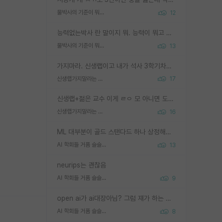
물박사의 기준이 뭐임?
12
능력없는박사 란 말이지 뭐. 능력이 뭐고 능력이 있다는게 뭔지는 사람마다 기준이 다르니까 얘기해봐야 서로 자기 기준만 얘기해서 논쟁이 끝이 안나고. 주위에서 능력있고 야심있는 신입생이 교수가 유의미한 피드백을 아예 안주면서 제대로된 과제에 참여해볼 기회도 제공하지 않고 잡일 뺑뺑이만 돌려서 맨날 단순작업만 하면서 밤새다가 눈빛이 점점 죽어가는걸 본 사람은 물박사는 교수탓이라고 하고, 교수는 이것저것 알려도 주고 기회도 주고 사수 동기 붙여주면서 어떻게든 끌고가려고 하는데 본인이 매일 뺀질거리면서 출근 하는둥마는둥 하다가 기껏 와서도 폰이나 쳐다보다가 실험 망치고 저녁약속있어서 먼저 가볼게요~ 하는걸 본 사람은 물박사는 본인탓이라고 함.
물박사의 기준이 뭐임?
13
가지마라. 신생랩이고 내가 석사 3학기차인데 최고참인데 나도 아무것도 모르는데 교수가 후배들 왜 논문 교육 안시키냐. 논문 왜 안 써오냐 닦달한다
신생랩가지말라는 이유가 있었구나
17
신생랩+젊은 교수 이게 ㄹㅇ 모 아니면 도인듯.
신생랩가지말라는 이유가 있었구나
16
ML 대부분이 골드 스탠다드 하나 상정해놓고 (벤치마크 데이터셋이 여러 개면 여러 개 상정) 그거 얼마나 잘 맞추나 싸움임 가끔 번뜩이는 설계 철학을 보여주는 논문들도 있지만 대부분 그거 성적 얼마나 더 올리느라에 혈안이 되어 있는 측면이 잇음
AI 학회들 거품 슬슬 지적이 나오네요
13
neurips는 괜찮음
AI 학회들 거품 슬슬 지적이 나오네요
9
open ai가 ai대장아님? 그럼 쟤가 하는 말이 다 맞겠네
AI 학회들 거품 슬슬 지적이 나오네요
8