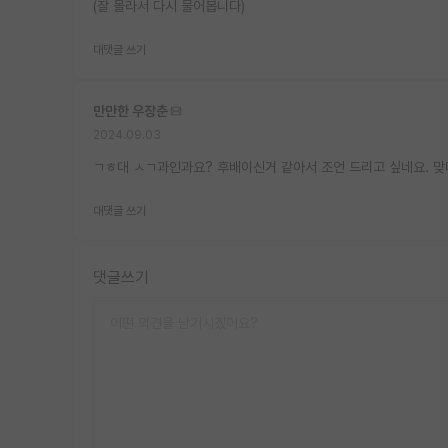
(잘 몰라서 다시 물어봅니다)
대댓글 쓰기
만만한 우장춘
2024.09.03
ㄱㅎ대 ㅅㄱ과인과요? 후배이신거 같아서 조언 드리고 싶네요. 
대댓글 쓰기
댓글쓰기