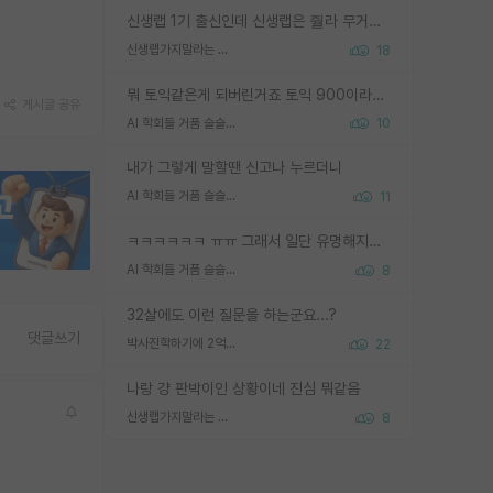
신생랩 1기 출신인데 신생랩은 줠라 무거운 바벨 같은거임. 들면 대박인데 못들면 깔려 죽음. 아무도 알려주지 않는 환경에서 자생해야하지만, 일단 살아남았다면 그 어떤 사람보다 악착같고 생존력 높은 사람으로 거듭날 수 있음
신생랩가지말라는 이유가 있었구나
18
뭐 토익같은게 되버린거죠 토익 900이라고 영어잘하는건 아닙니다만 잘하는사람은 다 900을 넘는 그런
게시글 공유
AI 학회들 거품 슬슬 지적이 나오네요
10
내가 그렇게 말할땐 신고나 누르더니
AI 학회들 거품 슬슬 지적이 나오네요
11
ㅋㅋㅋㅋㅋㅋ ㅠㅠ 그래서 일단 유명해지는게 중요한거같습니다
AI 학회들 거품 슬슬 지적이 나오네요
8
32살에도 이런 질문을 하는군요...?
댓글쓰기
박사진학하기에 2억은 괜찮은 (?) 정도의 경제력인가요
22
나랑 걍 판박이인 상황이네 진심 뭐같음
신생랩가지말라는 이유가 있었구나
8