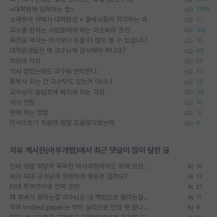
<대학원에 입학하는 법>
1388
소재분야 석박사 대학원생 + 물박사들이 착각하는 거
71
교수를 원하는 사람들에게 하는 아조씨의 조언
106
AI전공 박사는 의사보다 돈을 더 많이 벌 수 있습니다.
16
대학원생들은 왜 교수님께 감사해야 하나요?
49
학위의 가치
20
석사 받았는데도 교수랑 연락한다.
42
물박사 되는 건 교수탓도 있는거 아니냐
28
교수님이 슬럼프에 빠지게 되는 과정
38
석사 전환
10
편애 하는 방법
12
이사이트가 처음엔 정말 도움많이됐는데
8
자유 게시판(아무개랩)에서 최근 댓글이 많이 달린 글
진짜 제발 적당히 똑똑한 박사과정이라도 위에 있었으면..
10
제가 자대 교수님께 무례하게 행동한 걸까요?
13
타대 학부연구생 컨택 조언
21
왜 후배가 못하는걸 교수님은 내 책임으로 돌리는걸까요?
11
학회 Invited paper는 딱히 실적으로 인정 못 받나요?
8