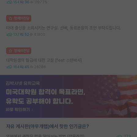
154
36
119775
명예의전당
타대 출신을 소외시키는 연구실. 선배, 동료분들의 조언 부탁드립니다.
137
52
41900
명예의전당
대학원생의 월급에 대한 고찰 (feat 스탠박사)
164
45
26288
자유 게시판(아무개랩)에서 핫한 인기글은?
외부에서 괜찮은 랩을 알아보는 방법 (장문주의)
273