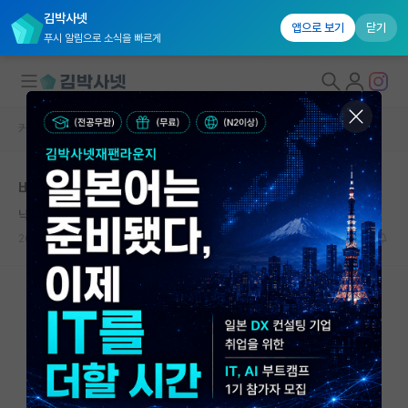
김박사넷
앱으로 보기
닫기
푸시 알림으로 소식을 빠르게
커뮤니티 홈
자유 게시판(아무개랩)
대학원생 모집
바쁘고 힘드렁
국내대학원 정보
낙천적인 공자
연구실&오픈랩
2021.09.28
12
3399
커뮤니티
커뮤니티 홈
전체글보기
베스트 게시판
IF 명예의전당