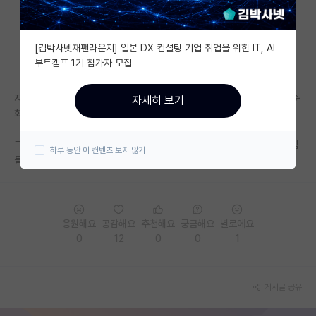
자유 게시판(아무개랩)
[김박사넷재팬라운지] 일본 DX 컨설팅 기업 취업을 위한 IT, AI
미국 유학 게시판
부트캠프 1기 참가자 모집
미국 대학원 합격 후기 게시판
지방대 다니다 skp왔는데 진짜 배움의 깊이도 다르고 기준자체가 상향 평준
자세히 보기
대학원생 모집 게시판
화 되어있는 것 같아 넘 힘들당.
대학원 합격 후기 게시판
그냥 재밌는거만 쫓아서 하다가 여기까지 왔는데 내길이 아닌가.. 이것도 힘
하루 동안 이 컨텐츠 보지 않기
들고 저것도 힘들고 ㅜㅜ
연구실(PI) 홍보 게시판
석박사 채용 정보 게시판
응원해요
공감해요
추천해요
궁금해요
별로에요
임용 정보 게시판
0
12
0
0
1
학부 인턴 게시판
취업 게시판
게시글 공유
임용 후기 게시판