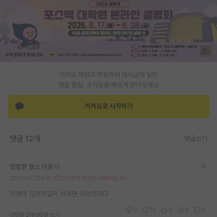
PI 전용 게시판
인문사회 계열 게시판
특수/전문대학원 게시판
반도체/AI 게시판
카카오 계정과 연동하여 게시글에 달린
댓글 알람, 소식등을 빠르게 받아보세요
장학금/장학생 게시판
카카오로 시작하기
학술 정보 게시판
홍보 게시판
댓글 12개
댓글쓰기
커리어
방탕한 찰스 다윈
유학교육
2021.09.28
누적 신고가 20개 이상인 사용자입니다.
이벤트
인생의 오르막길이 쉬우면 이상한거다
반도체 아카데미
0
19
0
0
0
대댓글 2개
대댓글 쓰기