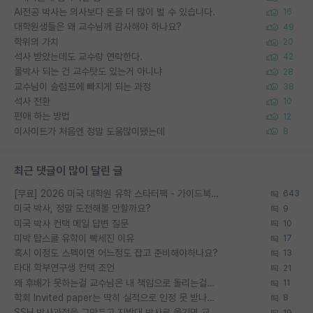
AI전공 박사는 의사보다 돈을 더 많이 벌 수 있습니다.
16
대학원생들은 왜 교수님께 감사해야 하나요?
49
학위의 가치
20
석사 받았는데도 교수랑 연락한다.
42
물박사 되는 건 교수탓도 있는거 아니냐
28
교수님이 슬럼프에 빠지게 되는 과정
38
석사 전환
10
편애 하는 방법
12
이사이트가 처음엔 정말 도움많이됐는데
8
최근 댓글이 많이 달린 글
[무료] 2026 미국 대학원 유학 스타터팩 - 가이드북 & 합격자 컨택메일 템플릿
643
미국 박사, 정말 도전해볼 만할까요?
9
미국 박사 컨택 메일 답변 질문
10
미박 탑스쿨 유학이 빡세진 이유
17
혹시 이정도 스펙이면 어느정도 잡고 준비해야하나요?
13
타대 학부연구생 컨택 조언
21
왜 후배가 못하는걸 교수님은 내 책임으로 돌리는걸까요?
11
학회 Invited paper는 딱히 실적으로 인정 못 받나요?
8
SSH 박사과정을 그만두고 지방대 박사로 옮기면 교수의 꿈은 끝일까요?
19