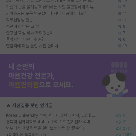
SSH 박사과정을 그만두고 지방대 박사로 옮기면 교수의 꿈은 끝일까요?
19
가슴에 손을 올려놓고 싫어하는 사람 불공정하게 리뷰
7
카이스트는 모든 연구실마다 서버 제공해주나요?
14
학부신입생 질문
12
정년 4년 남은 교수님
8
연구실 학생 하나 자퇴했는데
7
물박사의 기준이 뭐임?
6
랩홈피에 다들 본인 사진 올리냐
10
🔥 시선집중 핫한 인기글
Korea University 수학, 컴퓨터과학 이학사, UC Berkeley 산업공학 대학원 공학박사가 되는 것은 쉽지 않겠죠?
6
경북대 컴퓨터학부 4.4 -> 카이스트 전기전자 석박사통합과정 합격
21
외부에서 괜찮은 랩을 알아보는 방법 (장문주의)
273
<대학원에 입학하는 법>
1388