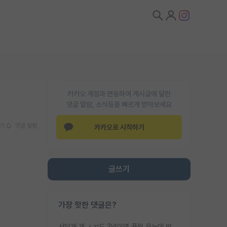
카카오 계정과 연동하여 게시글에 달린
댓글 알람, 소식등을 빠르게 받아보세요
기
댓글 알람
카카오로 시작하기
글쓰기
가장 핫한 댓글은?
서당개 개 ㅅㄲ도 3년이면 풍월 읊는데 박사 5년 이상 대리고 있으면서 물된건 교수 탓 맞는ㄱ게 거기가 서당이 아니란 소리임