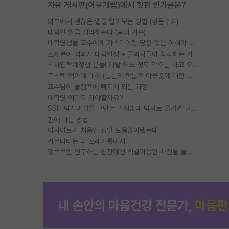
자유 게시판(아무개랩)에서 핫한 인기글은?
외부에서 괜찮은 랩을 알아보는 방법 (장문주의)
대학원 월급 정리해준다 (공대 기준)
대학원생들 교수에게 가스라이팅 당한 것은 이해가 갑니다. 안타깝네요.
소재분야 석박사 대학원생 + 물박사들이 착각하는 거
석사입학예정생 분들! 제발 어느 정도 각오는 하고 오세요.
포스텍 억까에 대해 (동문의 학문적 아웃풋에 대한 반박)
교수님이 슬럼프에 빠지게 되는 과정
대학원 어디로 가야할까요?
SSH 박사과정을 그만두고 지방대 박사로 옮기면 교수의 꿈은 끝일까요?
편애 하는 방법
이사이트가 처음엔 정말 도움많이됐는데
커뮤니티는 다 쓰레기통이지
정보보안 연구하는 입장에선 식별가능한 사진을 올리는건 비추이긴함