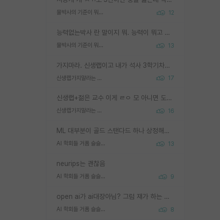
물박사의 기준이 뭐임?
12
능력없는박사 란 말이지 뭐. 능력이 뭐고 능력이 있다는게 뭔지는 사람마다 기준이 다르니까 얘기해봐야 서로 자기 기준만 얘기해서 논쟁이 끝이 안나고. 주위에서 능력있고 야심있는 신입생이 교수가 유의미한 피드백을 아예 안주면서 제대로된 과제에 참여해볼 기회도 제공하지 않고 잡일 뺑뺑이만 돌려서 맨날 단순작업만 하면서 밤새다가 눈빛이 점점 죽어가는걸 본 사람은 물박사는 교수탓이라고 하고, 교수는 이것저것 알려도 주고 기회도 주고 사수 동기 붙여주면서 어떻게든 끌고가려고 하는데 본인이 매일 뺀질거리면서 출근 하는둥마는둥 하다가 기껏 와서도 폰이나 쳐다보다가 실험 망치고 저녁약속있어서 먼저 가볼게요~ 하는걸 본 사람은 물박사는 본인탓이라고 함.
물박사의 기준이 뭐임?
13
가지마라. 신생랩이고 내가 석사 3학기차인데 최고참인데 나도 아무것도 모르는데 교수가 후배들 왜 논문 교육 안시키냐. 논문 왜 안 써오냐 닦달한다
신생랩가지말라는 이유가 있었구나
17
신생랩+젊은 교수 이게 ㄹㅇ 모 아니면 도인듯.
신생랩가지말라는 이유가 있었구나
16
ML 대부분이 골드 스탠다드 하나 상정해놓고 (벤치마크 데이터셋이 여러 개면 여러 개 상정) 그거 얼마나 잘 맞추나 싸움임 가끔 번뜩이는 설계 철학을 보여주는 논문들도 있지만 대부분 그거 성적 얼마나 더 올리느라에 혈안이 되어 있는 측면이 잇음
AI 학회들 거품 슬슬 지적이 나오네요
13
neurips는 괜찮음
AI 학회들 거품 슬슬 지적이 나오네요
9
open ai가 ai대장아님? 그럼 쟤가 하는 말이 다 맞겠네
AI 학회들 거품 슬슬 지적이 나오네요
8