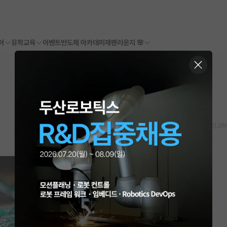
어
유학교육
이벤트
반도체 아카데미
재팬라운지 🌸
스크랩
신고하