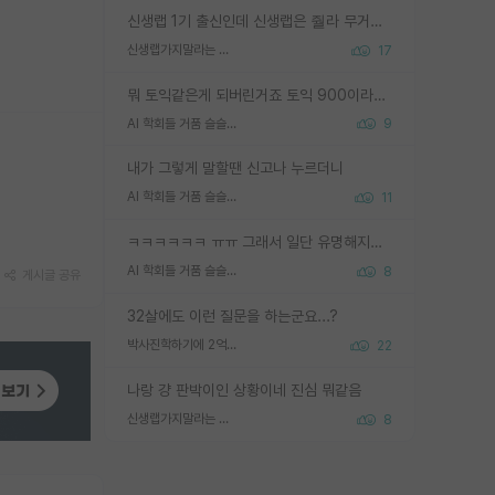
신생랩 1기 출신인데 신생랩은 줠라 무거운 바벨 같은거임. 들면 대박인데 못들면 깔려 죽음. 아무도 알려주지 않는 환경에서 자생해야하지만, 일단 살아남았다면 그 어떤 사람보다 악착같고 생존력 높은 사람으로 거듭날 수 있음
신생랩가지말라는 이유가 있었구나
17
뭐 토익같은게 되버린거죠 토익 900이라고 영어잘하는건 아닙니다만 잘하는사람은 다 900을 넘는 그런
AI 학회들 거품 슬슬 지적이 나오네요
9
내가 그렇게 말할땐 신고나 누르더니
AI 학회들 거품 슬슬 지적이 나오네요
11
ㅋㅋㅋㅋㅋㅋ ㅠㅠ 그래서 일단 유명해지는게 중요한거같습니다
AI 학회들 거품 슬슬 지적이 나오네요
8
게시글 공유
32살에도 이런 질문을 하는군요...?
박사진학하기에 2억은 괜찮은 (?) 정도의 경제력인가요
22
나랑 걍 판박이인 상황이네 진심 뭐같음
신생랩가지말라는 이유가 있었구나
8