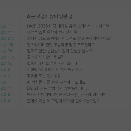
최근 댓글이 많이 달린 글
[무료] 2026 미국 대학원 유학 스타터팩 - 가이드북 & 합격자 컨택메일 템플릿
10
미박 탑스쿨 유학이 빡세진 이유
275
혹시 이정도 스펙이면 어느정도 잡고 준비해야하나요?
275
알츠하이머 관련 고등학생 탐구 포트폴리오
119
입학도 안한 신입생이 원래 관심을 받나요
74
물박사의 기준이 뭐임?
156
랩홈피에 다들 본인 사진 올리냐
50
신생랩가지말라는 이유가 있었구나
5
장학금 모은 랩비통장
9
AI 학회들 거품 슬슬 지적이 나오네요
15
DGIST 가는 방법 추천 부탁드립니다.
14
박사진학하기에 2억은 괜찮은 (?) 정도의 경제력인가요
6
근데 여기는 왜 그렇게 SPK를 물어보는거임?
6