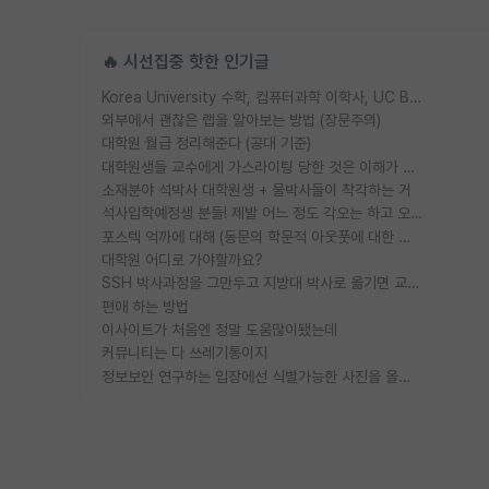
🔥 시선집중 핫한 인기글
Korea University 수학, 컴퓨터과학 이학사, UC Berkeley 산업공학 대학원 공학박사가 되는 것은 쉽지 않겠죠?
외부에서 괜찮은 랩을 알아보는 방법 (장문주의)
대학원 월급 정리해준다 (공대 기준)
대학원생들 교수에게 가스라이팅 당한 것은 이해가 갑니다. 안타깝네요.
소재분야 석박사 대학원생 + 물박사들이 착각하는 거
석사입학예정생 분들! 제발 어느 정도 각오는 하고 오세요.
포스텍 억까에 대해 (동문의 학문적 아웃풋에 대한 반박)
대학원 어디로 가야할까요?
SSH 박사과정을 그만두고 지방대 박사로 옮기면 교수의 꿈은 끝일까요?
편애 하는 방법
이사이트가 처음엔 정말 도움많이됐는데
커뮤니티는 다 쓰레기통이지
정보보안 연구하는 입장에선 식별가능한 사진을 올리는건 비추이긴함