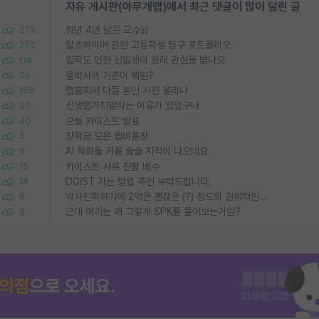
자유 게시판(아무개랩)에서 최근 댓글이 많이 달린 글
정년 4년 남은 교수님
275
알츠하이머 관련 고등학생 탐구 포트폴리오
275
입학도 안한 신입생이 원래 관심을 받나요
119
물박사의 기준이 뭐임?
74
랩홈피에 다들 본인 사진 올리냐
156
신생랩가지말라는 이유가 있었구나
50
오늘 카이스트 발표
40
장학금 모은 랩비통장
5
AI 학회들 거품 슬슬 지적이 나오네요
9
카이스트 서류 전형 배수
15
DGIST 가는 방법 추천 부탁드립니다.
14
박사진학하기에 2억은 괜찮은 (?) 정도의 경제력인가요
6
근데 여기는 왜 그렇게 SPK를 물어보는거임?
6