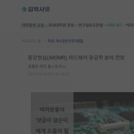
대학원생 모집
국내대학원 정보
연구실&오픈랩
커뮤니티
커리
커뮤니티 홈
자유 게시판(아무개랩)
증강현실(AR/MR) 하드웨어 광공학 분야 전망
옹졸한 레프 톨스토이
2021.09.09
5
2937