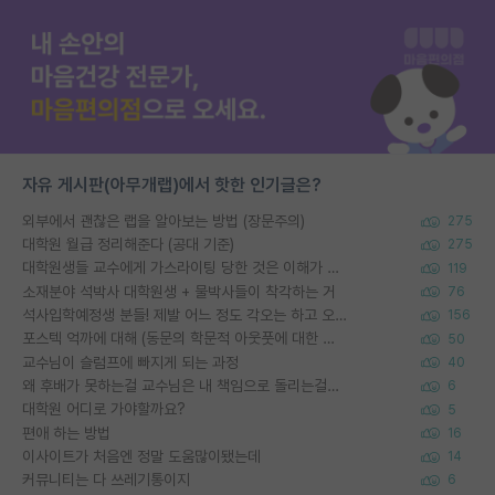
자유 게시판(아무개랩)에서 핫한 인기글은?
외부에서 괜찮은 랩을 알아보는 방법 (장문주의)
275
대학원 월급 정리해준다 (공대 기준)
275
대학원생들 교수에게 가스라이팅 당한 것은 이해가 갑니다. 안타깝네요.
119
소재분야 석박사 대학원생 + 물박사들이 착각하는 거
76
석사입학예정생 분들! 제발 어느 정도 각오는 하고 오세요.
156
포스텍 억까에 대해 (동문의 학문적 아웃풋에 대한 반박)
50
교수님이 슬럼프에 빠지게 되는 과정
40
왜 후배가 못하는걸 교수님은 내 책임으로 돌리는걸까요?
6
대학원 어디로 가야할까요?
5
편애 하는 방법
16
이사이트가 처음엔 정말 도움많이됐는데
14
커뮤니티는 다 쓰레기통이지
6