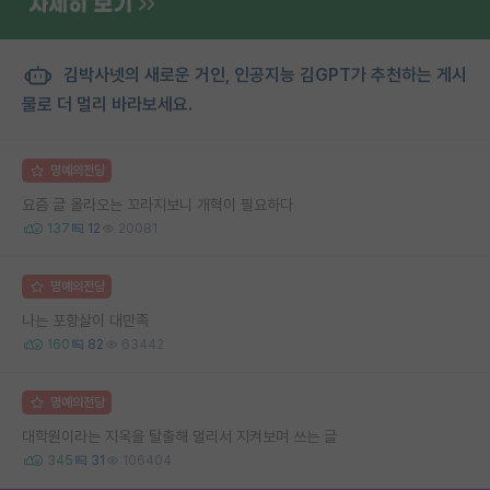
김박사넷의 새로운 거인, 인공지능 김GPT가 추천하는 게시
물로 더 멀리 바라보세요.
명예의전당
요즘 글 올라오는 꼬라지보니 개혁이 필요하다
137
12
20081
명예의전당
나는 포항살이 대만족
160
82
63442
명예의전당
대학원이라는 지옥을 탈출해 멀리서 지켜보며 쓰는 글
345
31
106404