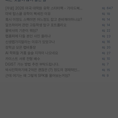
[무료] 2026 미국 대학원 유학 스타터팩 - 가이드북 & 합격자 컨택메일 템플릿
647
미박 탑스쿨 유학이 빡세진 이유
19
혹시 이정도 스펙이면 어느정도 잡고 준비해야하나요?
14
알츠하이머 관련 고등학생 탐구 포트폴리오
14
물박사의 기준이 뭐임?
22
랩홈피에 다들 본인 사진 올리냐
23
신생랩가지말라는 이유가 있었구나
16
장학금 모은 랩비통장
20
AI 학회들 거품 슬슬 지적이 나오네요
27
카이스트 서류 전형 배수
10
DGIST 가는 방법 추천 부탁드립니다.
7
박사진학하기에 2억은 괜찮은 (?) 정도의 경제력인가요
15
근데 여기는 왜 그렇게 SPK를 물어보는거임?
9