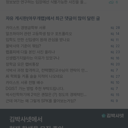
정보보안 연구하는 입장에선 식별가능한 사진을 올리는건 비추이긴함
6
자유 게시판(아무개랩)에서 최근 댓글이 많이 달린 글
카이스트 경영공학부 서류
28
알츠하이머 관련 고등학생 탐구 포트폴리오
14
입학도 안한 신입생이 원래 관심을 받나요
11
물박사의 기준이 뭐임?
22
랩홈피에 다들 본인 사진 올리냐
23
신생랩가지말라는 이유가 있었구나
16
장학금 모은 랩비통장
20
석박사 과정 합격하고, 컨택했던교수님이 연락이 안됩니다...
7
AI 학회들 거품 슬슬 지적이 나오네요
27
카이스트 서류 전형 배수
10
DGIST 가는 방법 추천 부탁드립니다.
7
박사진학하기에 2억은 괜찮은 (?) 정도의 경제력인가요
15
근데 여기는 왜 그렇게 SPK를 물어보는거임?
9