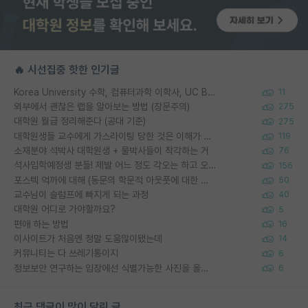
🔥 시선집중 핫한 인기글
Korea University 수학, 컴퓨터과학 이학사, UC Berkeley 산업공학 대학원 공학박사가 되는 것은 쉽지 않겠죠?
11
외부에서 괜찮은 랩을 알아보는 방법 (장문주의)
275
대학원 월급 정리해준다 (공대 기준)
275
대학원생들 교수에게 가스라이팅 당한 것은 이해가 갑니다. 안타깝네요.
119
소재분야 석박사 대학원생 + 물박사들이 착각하는 거
76
석사입학예정생 분들! 제발 어느 정도 각오는 하고 오세요.
156
포스텍 억까에 대해 (동문의 학문적 아웃풋에 대한 반박)
50
교수님이 슬럼프에 빠지게 되는 과정
40
대학원 어디로 가야할까요?
5
편애 하는 방법
16
이사이트가 처음엔 정말 도움많이됐는데
14
커뮤니티는 다 쓰레기통이지
6
정보보안 연구하는 입장에선 식별가능한 사진을 올리는건 비추이긴함
6
최근 댓글이 많이 달린 글