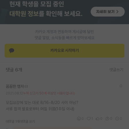
PI 전용 게시판
인문사회 계열 게시판
카카오 계정과 연동하여 게시글에 달린
특수/전문대학원 게시판
댓글 알람, 소식등을 빠르게 받아보세요
반도체/AI 게시판
카카오로 시작하기
장학금/장학생 게시판
학술 정보 게시판
댓글 6개
댓글쓰기
홍보 게시판
꼼꼼한 맹자
커리어
2021.08.12
누적 신고가 50개 이상인 사용자입니다.
유학교육
모집요강에 있는 대로 8/16~8/20 사이 아님?
서류 합격 발표로부터 며칠 뒤쯤(1주일 이내)
이벤트
0
1
0
0
0
대댓글 1개
대댓글 쓰기
반도체 아카데미