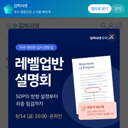
김박사넷
앱으로 보기
닫기
푸시 알림으로 소식을 빠르게
커뮤니티 홈
자유 게시판(아무개랩)
대학원생 모집
K 면접날짜
국내대학원 정보
속편한 어니스트 러더퍼드
연구실&오픈랩
2021.08.12
6
2321
커뮤니티
커뮤니티 홈
전체글보기
베스트 게시판
IF 명예의전당