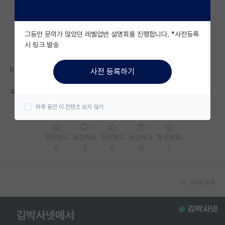
자유 게시판(아무개랩)
그동안 문의가 많았던 레벨업반 설명회를 진행합니다. *사전등록
미국 유학 게시판
시 링크 발송
미국 대학원 합격 후기 게시판
K 면접 날짜 내일 발표 때 알게되겠지만....
사전 등록하기
대학원생 모집 게시판
혹시 주로 언제쯤으로 정해지나요?
대학원 합격 후기 게시판
하루 동안 이 컨텐츠 보지 않기
연구실(PI) 홍보 게시판
응원해요
공감해요
추천해요
궁금해요
별로에요
석박사 채용 정보 게시판
0
3
0
0
1
임용 정보 게시판
학부 인턴 게시판
게시글 공유
취업 게시판
임용 후기 게시판